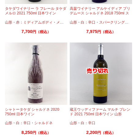
タケダワイナリー ラ フレール タケダ
高畠ワイナリー アルケイディア プリ
メルロ 2021 750ml 日本ワイン
デムース シャルドネ 2018 750ml ス
パークリング
山形
・
赤：ミディアムボディ
・
メルロー
山形
・
白：辛口
・
スパークリングワイン
7,700
7,975
円（税込）
円（税込）
シャトータケダ シャルドネ 2020
蔵王ウッディファーム マルチ ブレン
750ml 日本ワイン
ド 2021 750ml 日本ワイン 山形
山形
・
白：辛口
・
シャルドネ
山形
・
白：辛口
8,250
2,200
円（税込）
円（税込）