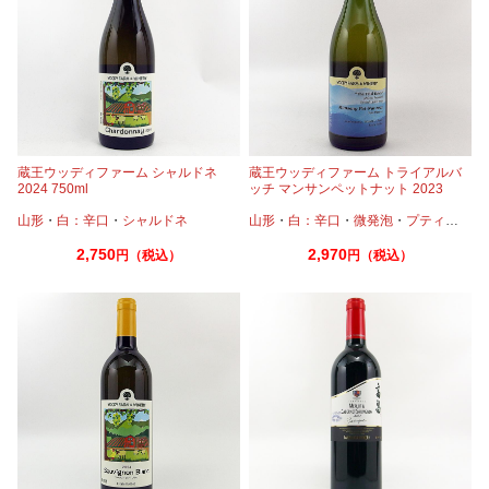
蔵王ウッディファーム シャルドネ
蔵王ウッディファーム トライアルバ
2024 750ml
ッチ マンサンペットナット 2023
750ml
山形
・
白：辛口
・
シャルドネ
山形
・
白：辛口
・
微発泡
・
プティマンサン
2,750
2,970
円（税込）
円（税込）