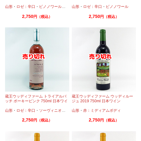
山形
・
ロゼ：辛口
・
ピノノワール
・
ピノグリ
山形
・
・
ロゼ：辛口
ピノムニエ
・
ピノノワール
2,750
2,750
円（税込）
円（税込）
蔵王ウッディファーム トライアルバ
蔵王ウッディファーム ウッディルー
ッチ ポーキーピンク 750ml 日本ワイ
ジュ 2019 750ml 日本ワイン
ン ロゼワイン
山形
・
ロゼ：辛口
・
ソーヴィニオンブラン
山形
・
・
メルロー
赤：ミディアムボディ
2,750
2,750
円（税込）
円（税込）