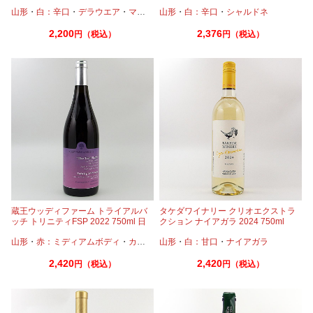
山形
・
白：辛口
・
デラウエア
・
マスカットベーリーA
山形
・
白：辛口
・
シャルドネ
2,200
2,376
円（税込）
円（税込）
蔵王ウッディファーム トライアルバ
タケダワイナリー クリオエクストラ
ッチ トリニティFSP 2022 750ml 日
クション ナイアガラ 2024 750ml
本ワイン
山形
・
赤：ミディアムボディ
・
カベルネ
山形
・
カベルネフラン
・
白：甘口
・
ナイアガラ
・
プティマンサン
2,420
2,420
円（税込）
円（税込）