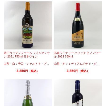
蔵王ウッディファーム フィルマンサ
高畠ワイナリー バリック ピノノワー
ン 2021 750ml 日本ワイン
ル 2023 750ml
山形
・
白：辛口
・
シャルドネ
・
プティマンサン
山形
・
赤：ミディアムボディ
・
ピノノワール
3,850
3,850
円（税込）
円（税込）