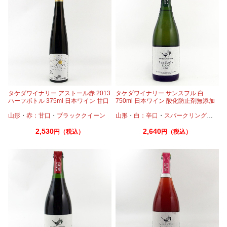
タケダワイナリー アストール赤 2013
タケダワイナリー サンスフル 白
ハーフボトル 375ml 日本ワイン 甘口
750ml 日本ワイン 酸化防止剤無添加
デザートワイン
スパークリング
山形
・
赤：甘口
・
ブラッククイーン
山形
・
白：辛口
・
スパークリングワイン
2,530
2,640
円（税込）
円（税込）