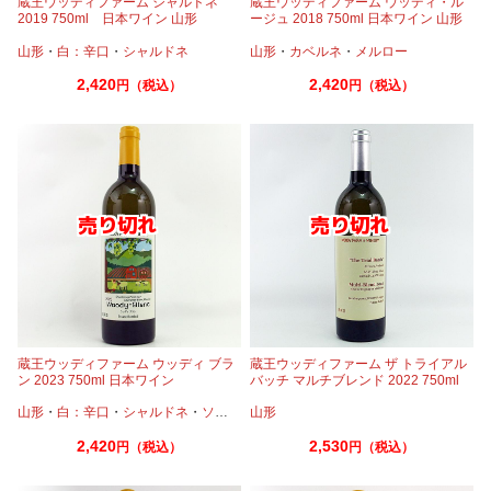
蔵王ウッディファーム シャルドネ
蔵王ウッディファーム ウッディ・ル
2019 750ml 日本ワイン 山形
ージュ 2018 750ml 日本ワイン 山形
山形
・
白：辛口
・
シャルドネ
山形
・
カベルネ
・
メルロー
2,420
2,420
円（税込）
円（税込）
蔵王ウッディファーム ウッディ ブラ
蔵王ウッディファーム ザ トライアル
ン 2023 750ml 日本ワイン
バッチ マルチブレンド 2022 750ml
日本ワイン
山形
・
白：辛口
・
シャルドネ
・
ソーヴィニオンブラン
山形
・
ピノノワール
・
アルバニ
2,420
2,530
円（税込）
円（税込）