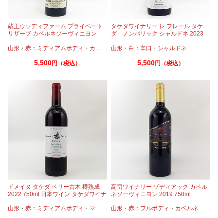
蔵王ウッディファーム プライベート
タケダワイナリー レ フレール タケ
リザーブ カベルネソーヴィニヨン
ダ ノンバリック シャルドネ 2023
2020 750ml 日本ワイン
750ml 日本ワイン
山形
・
赤：ミディアムボディ
・
カベルネ
山形
・
白：辛口
・
シャルドネ
5,500
5,500
円（税込）
円（税込）
ドメイヌ タケダ ベリー古木 樽熟成
高畠ワイナリー ゾディアック カベル
2022 750ml 日本ワイン タケダワイナ
ネソーヴィニヨン 2019 750ml
リー
山形
・
赤：ミディアムボディ
・
マスカットベーリーA
山形
・
赤：フルボディ
・
カベルネ