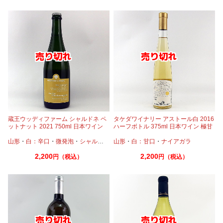
蔵王ウッディファーム シャルドネ ペ
タケダワイナリー アストール白 2016
ットナット 2021 750ml 日本ワイン
ハーフボトル 375ml 日本ワイン 極甘
微発砲
口 デザートワイン
山形
・
白：辛口
・
微発泡
・
シャルドネ
山形
・
白：甘口
・
ナイアガラ
2,200
2,200
円（税込）
円（税込）