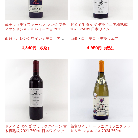
蔵王ウッディファーム オレンジ プテ
ドメイヌ タケダ デラウエア樽熟成
ィマンサン＆アルバリーニョ 2023
2021 750ml 日本ワイン
750ml
山形
・
オレンジワイン：辛口
・
アルバニーリョ
山形
・
白：辛口
・
プティマンサン
・
デラウエア
4,840
4,950
円（税込）
円（税込）
ドメイヌ タケダ ブラッククイーン 古
高畠ワイナリー フニクリフニクラ デ
木樽熟成 2021 750ml 日本ワイン タ
キムラ シャルドネ 2024 750ml
ケダワイナリー