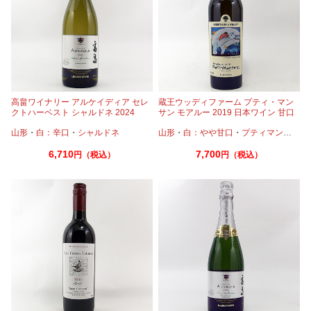
高畠ワイナリー アルケイディア セレ
蔵王ウッディファーム プティ・マン
クトハーベスト シャルドネ 2024
サン モアルー 2019 日本ワイン 甘口
750ml
山形
・
白：辛口
・
シャルドネ
山形
・
白：やや甘口
・
プティマンサン
6,710
7,700
円（税込）
円（税込）