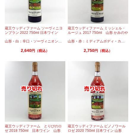
蔵王ウッディファーム ソーヴィニヨ
蔵王ウッディファーム ミッシェル・
ンブラン 2022 750ml 日本ワイン
ルージュ 2017 750ml 山形 かみのや
ま
山形
・
白：辛口
・
ソーヴィニオンブラン
山形
・
赤：ミディアムボディ
・
カベルネ
2,640
2,750
円（税込）
円（税込）
蔵王ウッディファーム とりぴのロ
蔵王ウッディファーム ピノノワール
ゼ 2018 750ml 日本ワイン 山形
ロゼ 2020 750ml 日本ワイン 山形