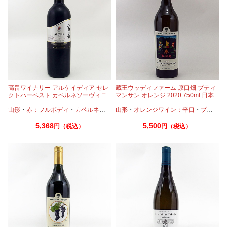
高畠ワイナリー アルケイディア セレ
蔵王ウッディファーム 原口畑 プティ
クトハーベスト カベルネソーヴィニ
マンサン オレンジ 2020 750ml 日本
ヨン＆メルロー 2019 750ml
ワイン オレンジワイン
山形
・
赤：フルボディ
・
カベルネ
・
プティヴェルド
山形
・
オレンジワイン：辛口
・
メルロー
・
プティマンサン
5,368
5,500
円（税込）
円（税込）