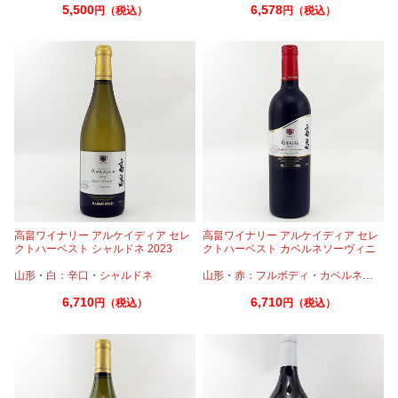
5,500
6,578
円（税込）
円（税込）
高畠ワイナリー アルケイディア セレ
高畠ワイナリー アルケイディア セレ
クトハーベスト シャルドネ 2023
クトハーベスト カベルネソーヴィニ
750ml
ヨン＆メルロー 2020 750ml
山形
・
白：辛口
・
シャルドネ
山形
・
赤：フルボディ
・
カベルネ
・
プテ
6,710
6,710
円（税込）
円（税込）