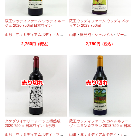
蔵王ウッディファーム ウッディ ルー
蔵王ウッディファーム ウッディ ペテ
ジュ 2020 750ml 日本ワイン
ィアン 2023 750ml
山形
・
赤：ミディアムボディ
・
カベルネ
山形
・
カベルネフラン
・
微発泡
・
シャルドネ
・
ピノノワール
・
ソーヴィニオンブラン
・
メル
2,750
2,750
円（税込）
円（税込）
タケダワイナリー ルージュ樽熟成
蔵王ウッディファーム カベルネソー
2020 750ml 日本ワイン 山形県
ヴィニヨン＆フラン 2018 750ml 日本
ワイン
山形
・
赤：ミディアムボディ
・
マスカットベーリーA
山形
・
赤：ミディアムボディ
・
カベルネ