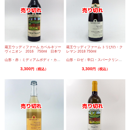
蔵王ウッディファーム カベルネソー
蔵王ウッディファーム トリぴの・ク
ヴィニオン 2016 750ml 日本ワ
レマン 2018 750ml
イン 山形 かみのやま
山形
・
赤：ミディアムボディ
・
カベルネ
山形
・
ロゼ：辛口
・
スパークリングワイン
3,300
3,300
円（税込）
円（税込）