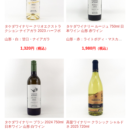
タケダワイナリー クリオエクストラ
タケダワイナリー ルージュ 750ml 日
クション ナイアガラ 2023 ハーフボ
本ワイン 山形 赤ワイン
トル 375ml
山形
・
白：甘口
・
ナイアガラ
山形
・
赤：ライトボディ
・
マスカットベーリーA
1,320
1,980
円（税込）
円（税込）
タケダワイナリー ブラン 2024 750ml
高畠ワイナリー クラシック シャルド
日本ワイン 山形 白ワイン
ネ 2025 720ml