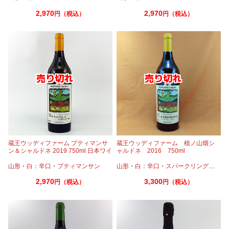
2,970
2,970
円（税込）
円（税込）
蔵王ウッディファーム プティマンサ
蔵王ウッディファーム 植ノ山畑シ
ン＆シャルドネ 2019 750ml 日本ワイ
ャルドネ 2016 750ml
ン 山形
山形
・
白：辛口
・
プティマンサン
山形
・
白：辛口
・
スパークリングワイン
2,970
3,300
円（税込）
円（税込）