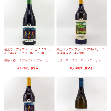
蔵王ウッディファーム ピノノワール
蔵王ウッディファーム アルバリーニ
＆アルバリーニョ 2023 750ml
ョ遅摘み 2024 750ml
山形
・
赤：ミディアムボディ
・
ピノノワール
山形
・
・
白：辛口
アルバニーリョ
・
アルバニーリョ
4,620
4,730
円（税込）
円（税込）