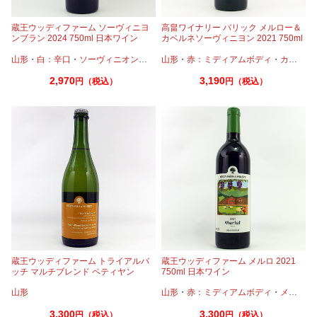
蔵王ウッディファーム ソーヴィニヨ
高畠ワイナリー バリック メルロー＆
ンブラン 2024 750ml 日本ワイン
カベルネソーヴィニヨン 2021 750ml
山形
・
白：辛口
・
ソーヴィニオンブラン
山形
・
赤：ミディアムボディ
・
カベルネ
2,970
3,190
円（税込）
円（税込）
蔵王ウッディファーム トライアルバ
蔵王ウッディファーム メルロ 2021
ッチ マルチブレンド ペティヤン
750ml 日本ワイン
2022 750ml 日本ワイン
山形
山形
・
赤：ミディアムボディ
・
メルロー
3,300
3,300
円（税込）
円（税込）