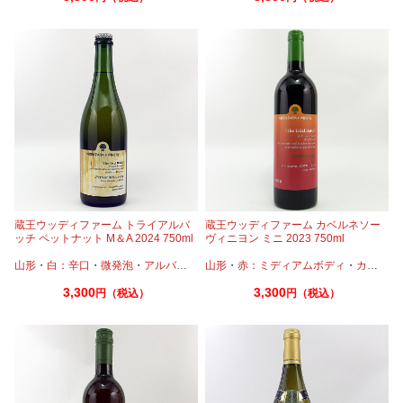
蔵王ウッディファーム トライアルバ
蔵王ウッディファーム カベルネソー
ッチ ペットナット M＆A 2024 750ml
ヴィニヨン ミニ 2023 750ml
日本ワイン 微炭酸
山形
・
白：辛口
・
微発泡
・
アルバニーリョ
山形
・
赤：ミディアムボディ
・
カベルネ
3,300
3,300
円（税込）
円（税込）