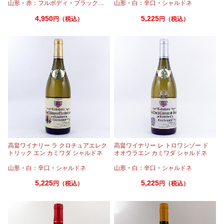
山形
・
赤：フルボディ
・
ブラッククイーン
山形
・
白：辛口
・
シャルドネ
4,950
5,225
円（税込）
円（税込）
高畠ワイナリー ラ クロチュアエレク
高畠ワイナリー レ トロワシゾー ド
トリック エン カミワダ シャルドネ
オオウラエン カミワダ シャルドネ
2024 750ml
2024 750ml
山形
・
白：辛口
・
シャルドネ
山形
・
白：辛口
・
シャルドネ
5,225
5,225
円（税込）
円（税込）