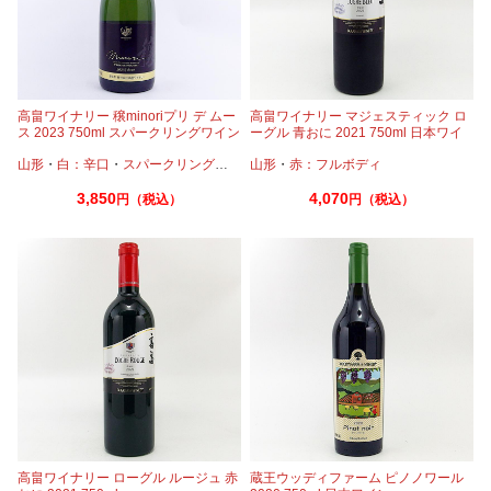
高畠ワイナリー 穣minoriプリ デ ムー
高畠ワイナリー マジェスティック ロ
ス 2023 750ml スパークリングワイン
ーグル 青おに 2021 750ml 日本ワイ
ン
山形
・
白：辛口
・
スパークリングワイン
山形
・
シャルドネ
・
赤：フルボディ
3,850
4,070
円（税込）
円（税込）
高畠ワイナリー ローグル ルージュ 赤
蔵王ウッディファーム ピノノワール