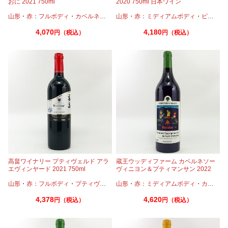
おに 2021 750ml
2020 750ml 日本ワイン
山形
・
赤：フルボディ
・
カベルネ
・
メルロー
山形
・
赤：ミディアムボディ
・
ピノノワール
4,070
4,180
円（税込）
円（税込）
高畠ワイナリー プティヴェルド アラ
蔵王ウッディファーム カベルネソー
エヴィンヤード 2021 750ml
ヴィニヨン＆プティマンサン 2022
750ml
山形
・
赤：フルボディ
・
プティヴェルド
山形
・
赤：ミディアムボディ
・
カベルネ
4,378
4,620
円（税込）
円（税込）