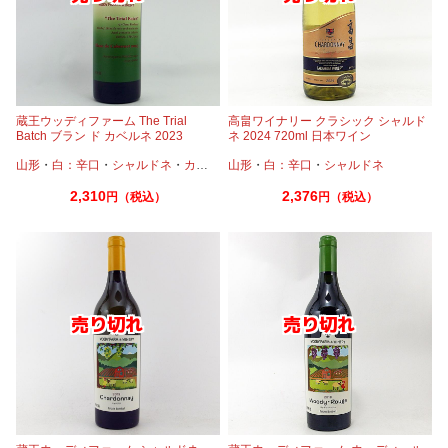
蔵王ウッディファーム The Trial
高畠ワイナリー クラシック シャルド
Batch ブラン ド カベルネ 2023
ネ 2024 720ml 日本ワイン
750ml 日本ワイン
山形
・
白：辛口
・
シャルドネ
・
カベルネ
山形
・
カベルネフラン
・
白：辛口
・
シャルドネ
2,310
2,376
円（税込）
円（税込）