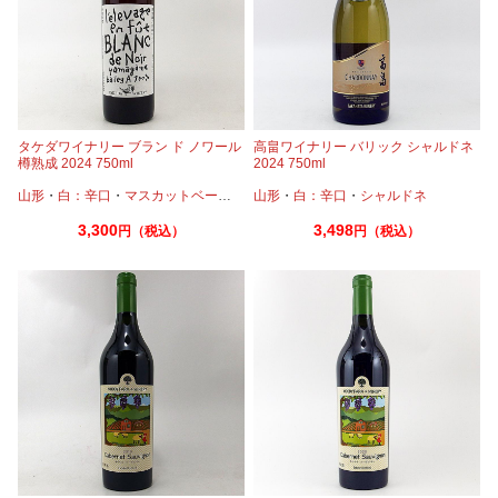
タケダワイナリー ブラン ド ノワール
高畠ワイナリー バリック シャルドネ
樽熟成 2024 750ml
2024 750ml
山形
・
白：辛口
・
マスカットベーリーA
山形
・
白：辛口
・
シャルドネ
3,300
3,498
円（税込）
円（税込）