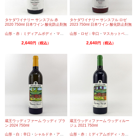
タケダワイナリー サンスフル 赤
タケダワイナリー サンスフル ロゼ
2020 750ml 日本ワイン 酸化防止剤無
2023 750ml 日本ワイン 酸化防止剤無
添加
添加 スパークリング
山形
・
赤：ミディアムボディ
・
マスカットベーリーA
山形
・
ロゼ：辛口
・
マスカットベーリーA
2,640
2,640
円（税込）
円（税込）
蔵王ウッディファーム ウッディ ブラ
蔵王ウッディファーム ウッディルー
ン 2024 750ml
ジュ 2021 750ml
山形
・
白：辛口
・
シャルドネ
・
アルバニーリョ
山形
・
赤：ミディアムボディ
・
カベルネ