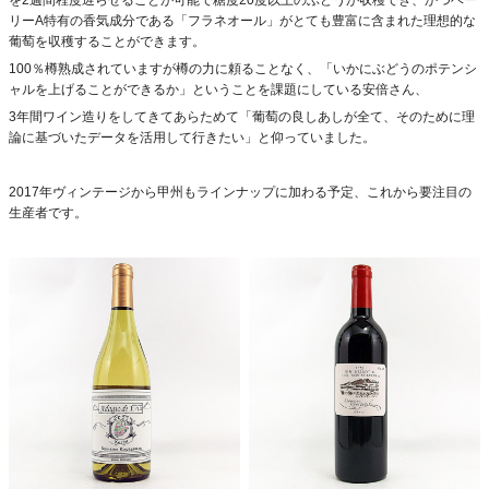
を2週間程度遅らせることが可能で糖度20度以上のぶどうが収穫でき、かつベー
リーA特有の香気成分である「フラネオール」がとても豊富に含まれた理想的な
葡萄を収穫することができます。
100％樽熟成されていますが樽の力に頼ることなく、「いかにぶどうのポテンシ
ャルを上げることができるか」ということを課題にしている安倍さん、
3年間ワイン造りをしてきてあらためて「葡萄の良しあしが全て、そのために理
論に基づいたデータを活用して行きたい」と仰っていました。
2017年ヴィンテージから甲州もラインナップに加わる予定、これから要注目の
生産者です。