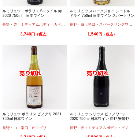
ルミリュウ ポラリス Sスタイル 赤
ルミリュウ スパークジョイ シードル
2020 750ml 日本ワイン
ドライ 750ml 日本ワイン スパークリン
グ
長野
・
赤：ミディアムボディ
・
カベルネ
・
長野
メルロー
・
白：辛口
・
シラー
・
スパークリングワイン
3,740
1,540
円（税込）
円（税込）
ルミリュウ ポラリス ピノグリ 2021
ルミリュウ シリウス ピノノワール
750ml 日本ワイン
2020 750ml 日本ワイン 長野 安曇野
長野
・
白：辛口
・
ピノグリ
長野
・
赤：ミディアムボディ
・
ピノノワール