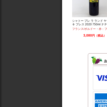
シャトー プレ ラ ランド ヤ
キ プレス 2020 750ml 
ワイン ボルドー
フランス/ボルドー
・
赤：フル
3,080
円（税込）