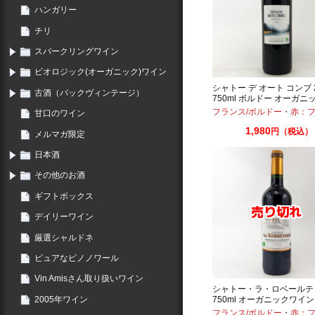
ハンガリー
チリ
スパークリングワイン
ビオロジック(オーガニック)ワイン
シャトー デ オート コンブ 2
古酒（バックヴィンテージ）
750ml ボルドー オーガニ
スフル 酸化防止剤無添
フランス/ボルドー
・
赤：フル
甘口のワイン
1,980
円（税込）
メルマガ限定
日本酒
その他のお酒
ギフトボックス
デイリーワイン
厳選シャルドネ
ピュアなピノノワール
Vin Amisさん取り扱いワイン
シャトー・ラ・ロベールテ
2005年ワイン
750ml オーガニックワイン
イン
フランス/ボルドー
・
赤：フル