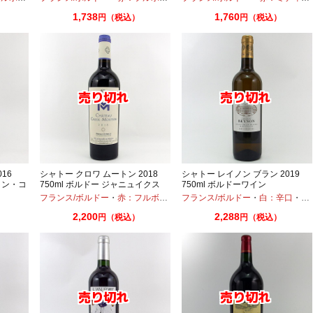
1,738
1,760
円（税込）
円（税込）
16
シャトー クロワ ムートン 2018
シャトー レイノン ブラン 2019
ラン・コ
750ml ボルドー ジャニュイクス
750ml ボルドーワイン
フランス/ボルドー
・
赤：フルボディ
・
フランス/ボルドー
メルロー
・
白：辛口
・
ソ
2,200
2,288
円（税込）
円（税込）