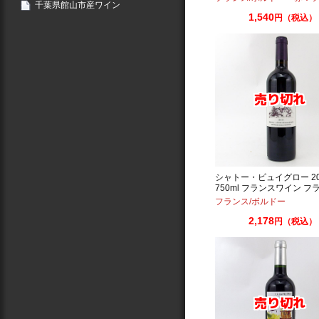
千葉県館山市産ワイン
1,540
円（税込）
シャトー・ピュイグロー 20
750ml フランスワイン フ
ート・ド・ボルドー
フランス/ボルドー
2,178
円（税込）