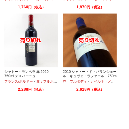
1,760
1,870
円（税込）
円（税込）
シャトー・モンペラ 赤 2020
2010 シャトー・ド・パランシェー
750ml デスパーニュ
ル キュヴェ・ラファエル 750ml
ーヴィニオンブラン
フランス/ボルドー
・
赤：フルボディ
・
赤：フルボディ
メルロー
・
カベルネ
・
メルロー
2,288
2,618
円（税込）
円（税込）