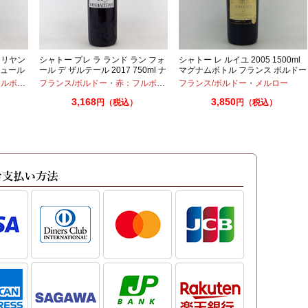
 リヤン
シャトー プレ ラ ランド ラン フォ
シャトー レ ルイユ 2005 1500ml
ナチュール
ール デ ザルテール 2017 750ml ナ
マグナムボトル フランス ボルドー
チュールワイン ボルドー
赤ワイン
ボディ
・
フランス/ボルドー
カベルネフラン
・
・
メルロー
赤：フルボディ
・
フランス/ボルドー
カベルネ
・
カベルネフラン
・
メルロー
・
メル
3,168
3,850
円（税込）
円（税込）