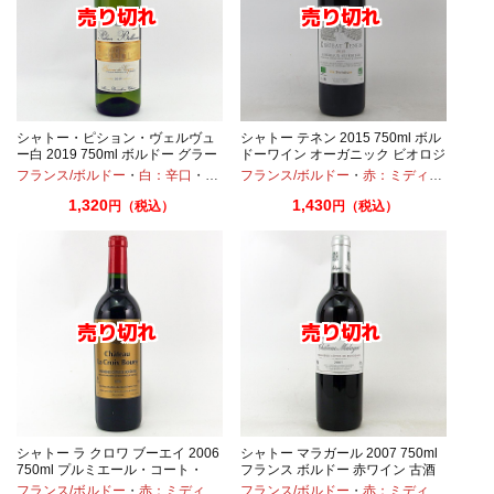
シャトー・ピション・ヴェルヴュ
シャトー テネン 2015 750ml ボル
ー白 2019 750ml ボルドー グラー
ドーワイン オーガニック ビオロジ
ヴ・ド・ヴェイル
ック
フランス/ボルドー
・
カベルネ
・
・
メルロー
白：辛口
・
セミヨン
フランス/ボルドー
・
ソーヴィニオンブラン
・
赤：ミディアムボディ
1,320
1,430
円（税込）
円（税込）
シャトー ラ クロワ ブーエイ 2006
シャトー マラガール 2007 750ml
750ml プルミエール・コート・
フランス ボルドー 赤ワイン 古酒
ド・ボルドー ジャン・メルロー
フランス/ボルドー
・
メルロー
・
赤：ミディアムボディ
フランス/ボルドー
・
カベルネ
・
・
カベルネフラン
赤：ミディアムボディ
・
メル