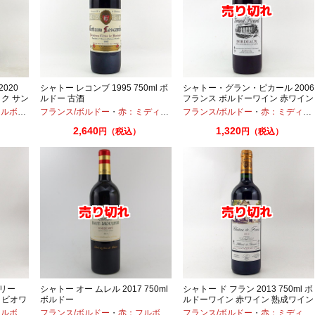
020
シャトー レコンブ 1995 750ml ボ
シャトー・グラン・ピカール 2006
ック サン
ルドー 古酒
フランス ボルドーワイン 赤ワイン
加
ボディ
・
フランス/ボルドー
カベルネ
・
カベルネフラン
・
赤：ミディアムボディ
・
メルロー
フランス/ボルドー
・
カベルネ
・
・
メルロー
赤：ミディアムボディ
2,640
1,320
円（税込）
円（税込）
リー
シャトー オー ムレル 2017 750ml
シャトー ド フラン 2013 750ml ボ
 ビオワ
ボルドー
ルドーワイン 赤ワイン 熟成ワイン
ボディ
・
フランス/ボルドー
メルロー
・
赤：フルボディ
・
フランス/ボルドー
カベルネ
・
メルロー
・
赤：ミディアムボディ