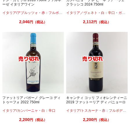
ーゼ イタリアワイン
クラッシコ 2024 750ml
イタリア/アブルッツォ
・
赤：フルボディ
・
イタリア／ヴェネト
カベルネ
・
サンジョヴェーゼ
・
白：辛口
・
ガルガネーガ
2,046
2,112
円（税込）
円（税込）
ファットリア パガーノ グレーコ ディ
キャンティ コッリ フィオレンティーニ
トゥーフォ 2022 750ml
2019 ファットーリア ディ バニョーロ
750ml
イタリア/カンパーニャ
・
白：辛口
イタリア/トスカーナ
・
赤：フルボディ
・
2,200
2,200
円（税込）
円（税込）