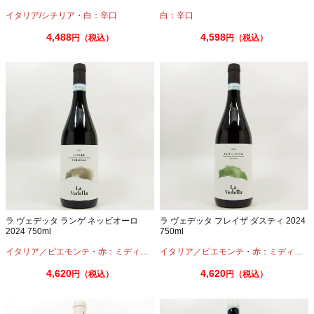
イタリア/シチリア
・
白：辛口
白：辛口
4,488
4,598
円（税込）
円（税込）
ラ ヴェデッタ ランゲ ネッビオーロ
ラ ヴェデッタ フレイザ ダスティ 2024
2024 750ml
750ml
イタリア／ピエモンテ
・
赤：ミディアムボディ
イタリア／ピエモンテ
・
ネッビオーロ
・
赤：ミディアムボディ
4,620
4,620
円（税込）
円（税込）