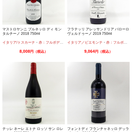
マストロヤンニ ブルネッロ ディ モン
フラテッリ アレッサンドリア バローロ
タルチーノ 2018 750ml
ヴェルドゥーノ 2019 750ml
イタリア/トスカーナ
・
赤：フルボディ
・
サンジョヴェーゼ
イタリア／ピエモンテ
・
赤：フルボディ
8,008
9,064
円（税込）
円（税込）
テッレ ネーレ エトナ ロッソ サン ロレ
フォントディ フランチャネッロ デッラ