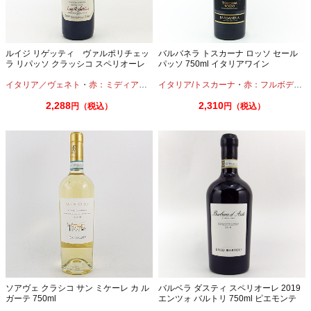
ルイジ リゲッティ ヴァルポリチェッ
バルバネラ トスカーナ ロッソ セール
ラ リパッソ クラッシコ スペリオーレ
パッソ 750ml イタリアワイン
カンポリエティ 750ml
イタリア／ヴェネト
・
赤：ミディアムボディ
イタリア/トスカーナ
・
赤：フルボディ
・
2,288
2,310
円（税込）
円（税込）
ソアヴェ クラシコ サン ミケーレ カ ル
バルベラ ダスティ スペリオーレ 2019
ガーテ 750ml
エンツォ バルトリ 750ml ピエモンテ
D.O.C.G