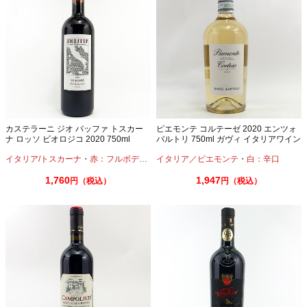
カステラーニ ジオ バッファ トスカー
ピエモンテ コルテーゼ 2020 エンツォ
ナ ロッソ ビオロジコ 2020 750ml
バルトリ 750ml ガヴィ イタリアワイン
イタリア/トスカーナ
・
赤：フルボディ
・
シラー
イタリア／ピエモンテ
・
サンジョヴェーゼ
・
白：辛口
1,760
1,947
円（税込）
円（税込）