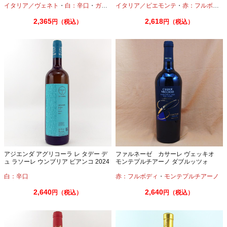
イタリア／ヴェネト
・
白：辛口
・
ガルガネーガ
イタリア／ピエモンテ
・
赤：フルボディ
2,365
2,618
円（税込）
円（税込）
アジエンダ アグリコーラ レ タデー デ
ファルネーゼ カサーレ ヴェッキオ
ュ ラソーレ ウンブリア ビアンコ 2024
モンテプルチアーノ ダブルッツォ
750ml
750ml
白：辛口
赤：フルボディ
・
モンテプルチアーノ
2,640
2,640
円（税込）
円（税込）