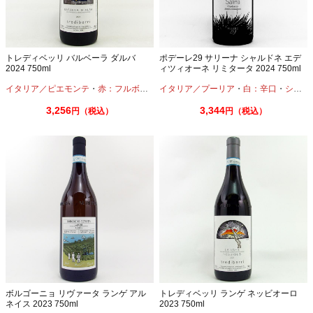
トレディベッリ バルベーラ ダルバ
ポデーレ29 サリーナ シャルドネ エデ
2024 750ml
ィツィオーネ リミタータ 2024 750ml
イタリア／ピエモンテ
・
赤：フルボディ
・
イタリア／プーリア
バルベラ
・
白：辛口
・
シャルドネ
3,256
3,344
円（税込）
円（税込）
ボルゴーニョ リヴァータ ランゲ アル
トレディベッリ ランゲ ネッビオーロ
ネイス 2023 750ml
2023 750ml