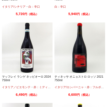
イタリア/シチリア
・
白：辛口
白：辛口
5,720
5,940
円（税込）
円（税込）
マッフレイ ランゲ ネッビオーロ 2024
ティネッサ オニョストロ ロッソ 2021
750ml
750ml
イタリア／ピエモンテ
・
赤：ミディアムボディ
イタリア/カンパーニャ
・
ネッビオーロ
・
赤：フルボディ
6,490
6,600
円（税込）
円（税込）