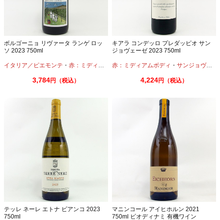
ボルゴーニョ リヴァータ ランゲ ロッ
キアラ コンデッロ プレダッピオ サン
ソ 2023 750ml
ジョヴェーゼ 2023 750ml
イタリア／ピエモンテ
・
赤：ミディアムボディ
赤：ミディアムボディ
・
サンジョヴェーゼ
3,784
4,224
円（税込）
円（税込）
テッレ ネーレ エトナ ビアンコ 2023
マニンコール アイヒホルン 2021
750ml
750ml ビオディナミ 有機ワイン