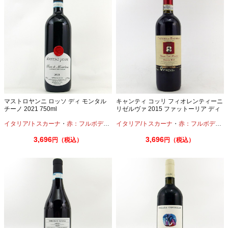
マストロヤンニ ロッソ ディ モンタル
キャンティ コッリ フィオレンティーニ
チーノ 2021 750ml
リゼルヴァ 2015 ファットーリア ディ
バニョーロ 750ml
イタリア/トスカーナ
・
赤：フルボディ
・
サンジョヴェーゼ
イタリア/トスカーナ
・
赤：フルボディ
・
3,696
3,696
円（税込）
円（税込）