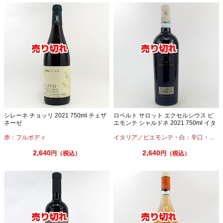
シレーネ チョッリ 2021 750ml チェザ
ロベルト サロット エクセルシウス ピ
ネーゼ
エモンテ シャルドネ 2021 750ml イタ
リアワイン
赤：フルボディ
イタリア／ピエモンテ
・
白：辛口
・
シャ
2,640
2,640
円（税込）
円（税込）