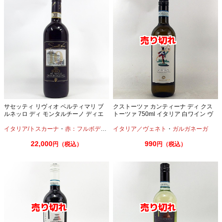
サセッティ リヴィオ ペルティマリ ブ
クストーツァ カンティーナ ディ クス
ルネッロ ディ モンタルチーノ ディエ
トーツァ 750ml イタリア 白ワイン ヴ
ーチ 2007 750ml
ェネト
イタリア/トスカーナ
・
赤：フルボディ
・
サンジョヴェーゼ
イタリア／ヴェネト
・
ガルガネーガ
22,000
990
円（税込）
円（税込）