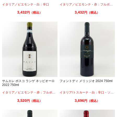
イタリア／ピエモンテ
・
白：辛口
イタリア／ピエモンテ
・
赤：フルボディ
3,432
3,432
円（税込）
円（税込）
サムエレ ボスコ ランゲ ネッビオーロ
フォントディ メリッジオ 2024 750ml
2022 750ml
イタリア／ピエモンテ
・
赤：フルボディ
・
イタリア/トスカーナ
ネッビオーロ
・
白：辛口
・
ソーヴィニオンブラン
3,520
3,696
円（税込）
円（税込）