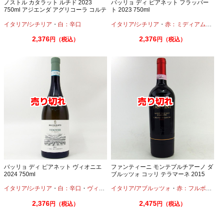
ノストル カタラット ルチド 2023
バッリョ ディ ピアネット フラッパー
750ml アジエンダ アグリコーラ コルテ
ト 2023 750ml
ーゼ
イタリア/シチリア
・
白：辛口
イタリア/シチリア
・
赤：ミディアムボディ
2,376
2,376
円（税込）
円（税込）
バッリョ ディ ピアネット ヴィオニエ
ファンティーニ モンテプルチアーノ ダ
2024 750ml
ブルッツォ コッリ テラマーネ 2015
750ml
イタリア/シチリア
・
白：辛口
・
ヴィオニエ
イタリア/アブルッツォ
・
赤：フルボディ
2,376
2,475
円（税込）
円（税込）