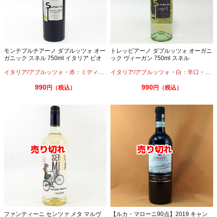
モンテプルチアーノ ダブルッツォ オー
トレッビアーノ ダブルッツォ オーガニ
ガニック スネル 750ml イタリア ビオ
ック ヴィーガン 750ml スネル
ロジック
イタリア/アブルッツォ
・
赤：ミディアムボディ
イタリア/アブルッツォ
・
モンテプルチアーノ
・
白：辛口
・
トレ
990
990
円（税込）
円（税込）
ファンティーニ センツァ メタ マルヴ
【ルカ・マローニ90点】2019 キャン