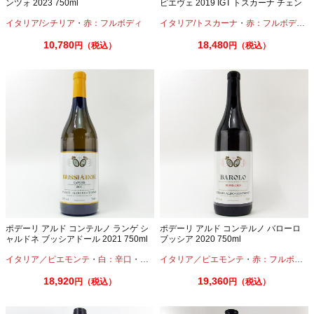
ンツォ 2023 750ml
ピエヴェ 2019 IGT トスカーナ チェン
トラーレ 750ml
イタリア/シチリア
・
赤：フルボディ
イタリア/トスカーナ
・
赤：フルボディ
・
10,780
18,480
円（税込）
円（税込）
ポデーリ アルド コンテルノ ランゲ シ
ポデーリ アルド コンテルノ バローロ
ャルドネ ブッシアドール 2021 750ml
ブッシア 2020 750ml
イタリア／ピエモンテ
・
白：辛口
・
シャルドネ
イタリア／ピエモンテ
・
赤：フルボディ
18,920
19,360
円（税込）
円（税込）