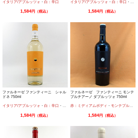
イタリア/アブルッツォ
・
白：辛口
イタリア/アブルッツォ
・
白：辛口
・
トレ
1,584
1,584
円（税込）
円（税込）
ファルネーゼ ファンティーニ シャル
ファルネーゼ ファンティーニ モンテ
ドネ 750ml
プルチアーノ ダブルッツォ 750ml
イタリア/アブルッツォ
・
白：辛口
・
シャルドネ
赤：ミディアムボディ
・
モンテプルチアーノ
1,584
1,584
円（税込）
円（税込）