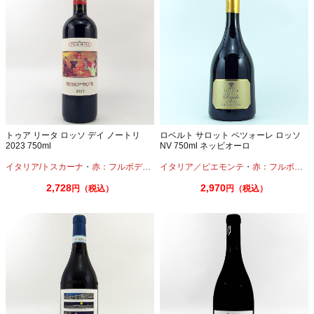
トゥア リータ ロッソ デイ ノートリ
ロベルト サロット ペツォーレ ロッソ
2023 750ml
NV 750ml ネッビオーロ
イタリア/トスカーナ
・
赤：フルボディ
・
カベルネ
イタリア／ピエモンテ
・
カベルネフラン
・
赤：フルボディ
・
メルロー
・
2,728
2,970
円（税込）
円（税込）