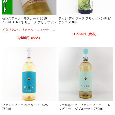
センスアーレ・モスカート 2019
テッレ デイ ブース フリッツァンテ ビ
750ml I.G.P.バジリカータ フリッツァン
アンコ 750ml
テ ハートラベル
イタリア/バジリカータ
・
白：やや甘口
・
微発泡
1,584
円（税込）
1,480
円（税込）
ファンティーニ ペコリーノ 2025
ファルネーゼ ファンティーニ トレ
750ml
ッビアーノ ダブルッツォ 750ml