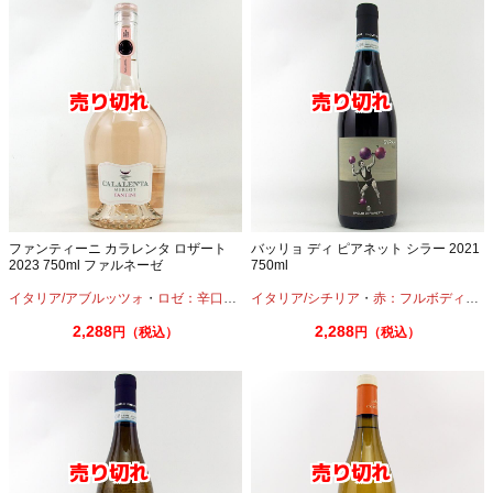
ファンティーニ カラレンタ ロザート
バッリョ ディ ピアネット シラー 2021
2023 750ml ファルネーゼ
750ml
イタリア/アブルッツォ
・
ロゼ：辛口
・
メルロー
イタリア/シチリア
・
赤：フルボディ
・
シ
2,288
2,288
円（税込）
円（税込）