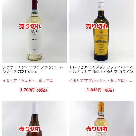
ファットリ ソアーヴェ クラッシコ ル
トレッビアーノ ダブルッツォ バローネ
ンカリス 2021 750ml
コルナッキア 750ml イタリア 白ワイン
オーガニック
イタリア／ヴェネト
・
白：辛口
イタリア/アブルッツォ
・
白：辛口
・
トレ
1,760
1,848
円（税込）
円（税込）