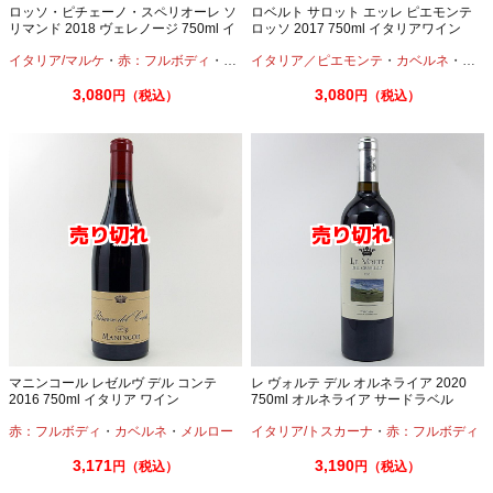
ロッソ・ピチェーノ・スペリオーレ ソ
ロベルト サロット エッレ ピエモンテ
リマンド 2018 ヴェレノージ 750ml イ
ロッソ 2017 750ml イタリアワイン
タリアワイン
イタリア/マルケ
・
赤：フルボディ
・
サンジョヴェーゼ
イタリア／ピエモンテ
・
モンテプルチアーノ
・
カベルネ
・
メル
3,080
3,080
円（税込）
円（税込）
マニンコール レゼルヴ デル コンテ
レ ヴォルテ デル オルネライア 2020
2016 750ml イタリア ワイン
750ml オルネライア サードラベル
赤：フルボディ
・
カベルネ
・
メルロー
イタリア/トスカーナ
・
赤：フルボディ
3,171
3,190
円（税込）
円（税込）