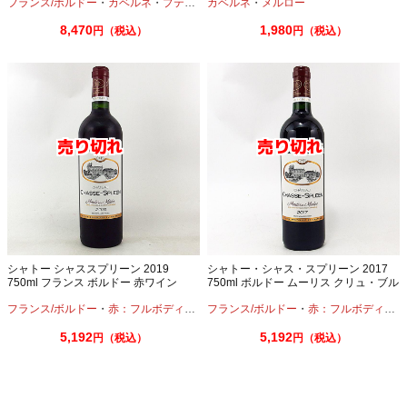
フランス/ボルドー
・
カベルネ
・
プティヴェルド
カベルネ
・
メルロー
・
メルロー
8,470
1,980
円（税込）
円（税込）
シャトー シャススプリーン 2019
シャトー・シャス・スプリーン 2017
750ml フランス ボルドー 赤ワイン
750ml ボルドー ムーリス クリュ・ブル
ジョア
フランス/ボルドー
・
赤：フルボディ
・
カベルネ
フランス/ボルドー
・
プティヴェルド
・
赤：フルボディ
・
メルロー
・
カ
5,192
5,192
円（税込）
円（税込）