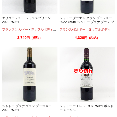
エリタージュ ド シャススプリーン
シャトー グラナン グラン プージョー
2020 750ml
2022 750ml シャトー ブラナ グラン プ
ージョー
フランス/ボルドー
・
赤：フルボディ
・
カベルネ
フランス/ボルドー
・
プティヴェルド
・
赤：フルボディ
・
メルロー
・
カ
3,740
4,620
円（税込）
円（税込）
シャトー ブラナ グラン プージョー
シャトー ラモレル 1997 750ml ボルド
2020 750ml
ー ムーリス