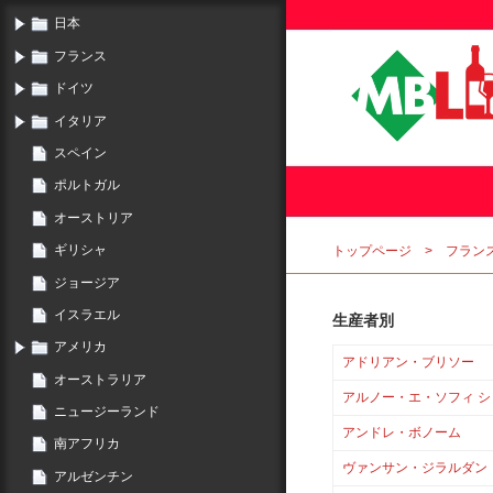
日本
フランス
ドイツ
イタリア
スペイン
ポルトガル
オーストリア
ギリシャ
トップページ
フラン
ジョージア
イスラエル
生産者別
アメリカ
アドリアン・ブリソー
オーストラリア
アルノー・エ・ソフィ 
ニュージーランド
アンドレ・ボノーム
南アフリカ
ヴァンサン・ジラルダン
アルゼンチン