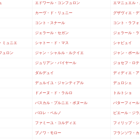
ュ
エドワール・コンフュロン
エマニュエル・
カーヴ・ド・リュニー
グザヴィエ・デ
コント・スナール
コント・ラフォ
ジェラール・セガン
ジェラール・ラ
・ミュニエ
シャトー・ド・マス
シャピュイ
フュロン
ジャン・シャルル・ルクイエ
ジャン・ポール
ジュリアン・バイヤール
ジョセフ・ロテ
ダルデュイ
ディディエ・ア
デュルイユ・ジャンティアル
デュロシェ
ドメーヌ・ド・ラルロ
トルトショ
パスカル・プルニエ・ボヌール
バターフィール
バロレ・ペルノ
ピエール・ジラ
ファミーユ・コルディエ
フィリップ・シ
ブノワ・モロー
フランソワ・カ