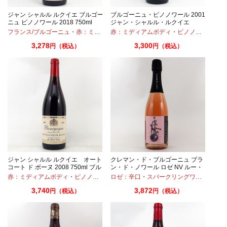
ア
ジャン シャルル ルクイエ ブルゴー
ブルゴーニュ・ピノノワール 2001
ニュ ピノノワール 2018 750ml
ジャン・シャルル・ルクイエ
750ml
・
アリゴテ
フランス/ブルゴーニュ
・
赤：ミディアムボディ
赤：ミディアムボディ
・
ピノノワール
・
ピノノワール
3,278
3,300
円（税込）
円（税込）
ン
ジャン シャルル ルクイエ オート
クレマン・ド・ブルゴーニュ ブラ
コート ド ボーヌ 2008 750ml ブル
ン・ド・ノワール ロゼ NV ルー・
ゴーニュ 古酒
デュモン 750ml 仲田晃司
赤：ミディアムボディ
・
ガメイ
・
ピノノワール
ロゼ：辛口
・
スパークリングワイン
・
ピノ
3,740
3,872
円（税込）
円（税込）