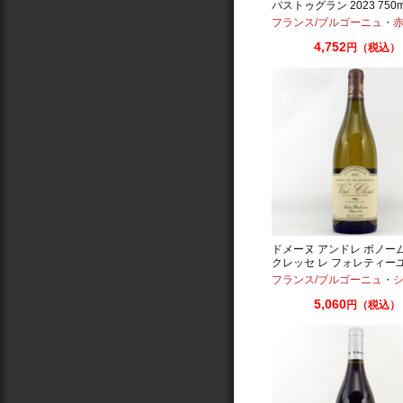
パストゥグラン 2023 750m
フランス/ブルゴーニュ
・
赤：ミ
4,752
円（税込）
ドメーヌ アンドレ ボノー
クレッセ レ フォレティーユ 
750ml
フランス/ブルゴーニュ
・
シ
5,060
円（税込）