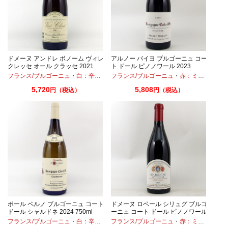
ブ
ドメーヌ アンドレ ボノーム ヴィレ
アルノー バイヨ ブルゴーニュ コー
クレッセ オール クラッセ 2021
ト ドール ピノノワール 2023
750ml
750ml
フランス/ブルゴーニュ
・
ガメイ
・
ピノノワール
・
白：辛口
・
シャルドネ
フランス/ブルゴーニュ
・
赤：ミディアムボディ
5,720
5,808
円（税込）
円（税込）
ポール ペルノ ブルゴーニュ コート
ドメーヌ ロベール シリュグ ブルゴ
ドール シャルドネ 2024 750ml
ーニュ コート ドール ピノノワール
2021 750ml
フランス/ブルゴーニュ
・
ピノノワール
・
白：辛口
・
シャルドネ
フランス/ブルゴーニュ
・
赤：ミディアムボディ