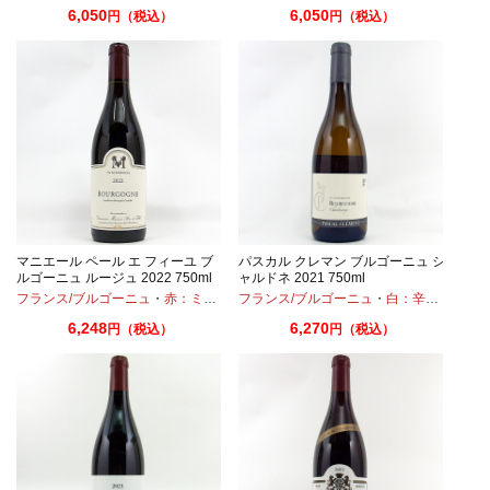
6,050
6,050
円（税込）
円（税込）
マニエール ペール エ フィーユ ブ
パスカル クレマン ブルゴーニュ シ
ルゴーニュ ルージュ 2022 750ml
ャルドネ 2021 750ml
・
シャルドネ
フランス/ブルゴーニュ
・
赤：ミディアムボディ
フランス/ブルゴーニュ
・
ピノノワール
・
白：辛口
・
シャ
6,248
6,270
円（税込）
円（税込）