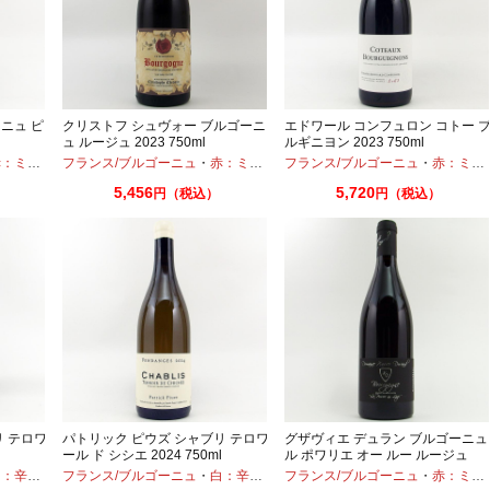
ニュ ピ
クリストフ シュヴォー ブルゴーニ
エドワール コンフュロン コトー 
ュ ルージュ 2023 750ml
ルギニヨン 2023 750ml
ディアムボディ
フランス/ブルゴーニュ
・
ピノノワール
・
赤：ミディアムボディ
フランス/ブルゴーニュ
・
ピノノワール
・
赤：ミディアムボディ
5,456
5,720
円（税込）
円（税込）
リ テロワ
パトリック ピウズ シャブリ テロワ
グザヴィエ デュラン ブルゴーニュ
ール ド シシエ 2024 750ml
ル ポワリエ オー ルー ルージュ
2022 750ml
：辛口
・
シャルドネ
フランス/ブルゴーニュ
・
白：辛口
・
シャルドネ
フランス/ブルゴーニュ
・
赤：ミディアムボディ