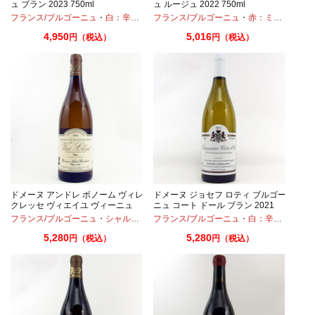
ュ ブラン 2023 750ml
ュ ルージュ 2022 750ml
・
シャルドネ
フランス/ブルゴーニュ
・
白：辛口
・
シャルドネ
フランス/ブルゴーニュ
・
赤：ミディアムボディ
4,950
5,016
円（税込）
円（税込）
ニ
ドメーヌ アンドレ ボノーム ヴィレ
ドメーヌ ジョセフ ロティ ブルゴー
クレッセ ヴィエイユ ヴィーニュ
ニュ コート ドール ブラン 2021
2024 750ml
750ml
フランス/ブルゴーニュ
・
ピノノワール
・
シャルドネ
フランス/ブルゴーニュ
・
白：辛口
・
シャ
5,280
5,280
円（税込）
円（税込）