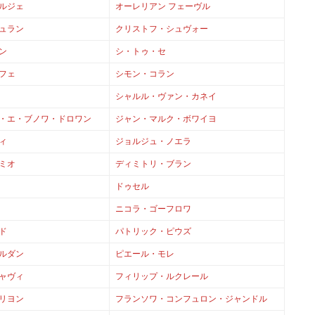
ルジェ
オーレリアン フェーヴル
ュラン
クリストフ・シュヴォー
ン
シ・トゥ・セ
フェ
シモン・コラン
シャルル・ヴァン・カネイ
・エ・ブノワ・ドロワン
ジャン・マルク・ボワイヨ
ィ
ジョルジュ・ノエラ
ミオ
ディミトリ・ブラン
ドゥセル
ニコラ・ゴーフロワ
ド
パトリック・ピウズ
ルダン
ピエール・モレ
ャヴィ
フィリップ・ルクレール
リヨン
フランソワ・コンフュロン・ジャンドル