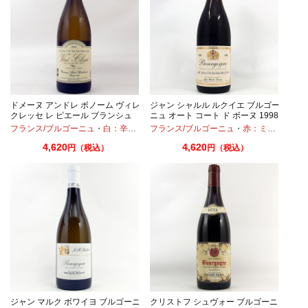
ゴ
ドメーヌ アンドレ ボノーム ヴィレ
ジャン シャルル ルクイエ ブルゴー
クレッセ レ ピエール ブランシュ
ニュ オート コート ド ボーヌ 1998
2023 750ml
750ml
フランス/ブルゴーニュ
・
ガメイ
・
ピノノワール
・
白：辛口
・
シャルドネ
フランス/ブルゴーニュ
・
赤：ミディアムボディ
4,620
4,620
円（税込）
円（税込）
ジャン マルク ボワイヨ ブルゴーニ
クリストフ シュヴォー ブルゴーニ