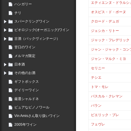
エティエンヌ・ドラルシ
ハンガリー
オスピス・ド・ボーヌ
チリ
スパークリングワイン
クロード・デュガ
ビオロジック(オーガニック)ワイン
ジェシカ・リトー
古酒（バックヴィンテージ）
ジャック・フレデリック
甘口のワイン
ジャン・ジャック・コン
メルマガ限定
ジャン・マルク・ミヨ
日本酒
セリニー
その他のお酒
テシエ
ギフトボックス
トマ・モレ
デイリーワイン
パスカル・クレマン
厳選シャルドネ
パラン
ピュアなピノノワール
ピエリック・ブレ
Vin Amisさん取り扱いワイン
フェヴレ
2005年ワイン