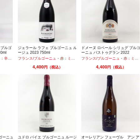
 ブルゴ
ジェラール ラフェ ブルゴーニュ ル
ドメーヌ ロベール シリュグ ブル
0ml
ージュ 2023 750ml
ーニュ パストゥグラン 2022
750ml
：辛口
・
シャルドネ
フランス/ブルゴーニュ
・
赤：ミディアムボディ
フランス/ブルゴーニュ
・
ピノノワール
・
赤：ミディアムボディ
4,400
4,400
円（税込）
円（税込）
ルゴーニュ
ユドロ バイエ ブルゴーニュ ルージ
オーレリアン フェーヴル アン ア