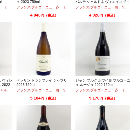
l
ュ 2023 750ml
パルテ シャルドネ ヴィエイユヴィ
ーニュ 2020 750ml ビオディナミ
ディアムボディ
フランス/ブルゴーニュ
・
ガメイ
・
ピノノワール
・
赤：ミディアムボディ
フランス/ブルゴーニュ
・
ピノノワール
・
白：辛口
4,840
4,928
円（税込）
円（税込）
ム ヴィレ
ベッサン トランブレイ シャブリ
ジャン マルク ボワイヨ ブルゴー
2022
2023 750ml
ュ ルージュ 2022 750ml
ャルドネ
フランス/ブルゴーニュ
・
白：辛口
・
シャルドネ
フランス/ブルゴーニュ
・
赤：ミディアムボディ
5,104
5,170
円（税込）
円（税込）