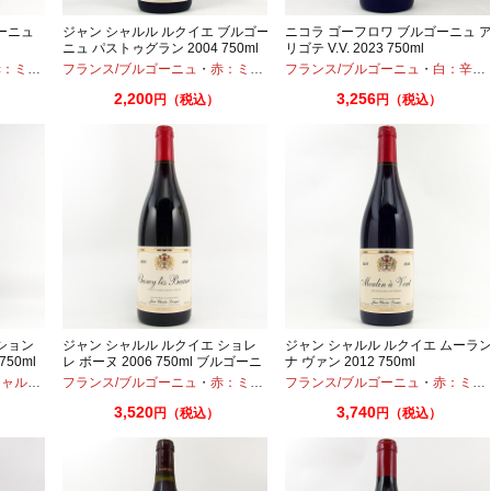
ーニュ
ジャン シャルル ルクイエ ブルゴー
ニコラ ゴーフロワ ブルゴーニュ 
ニュ パストゥグラン 2004 750ml
リゴテ V.V. 2023 750ml
平成16年
ディアムボディ
フランス/ブルゴーニュ
・
ピノノワール
・
赤：ミディアムボディ
フランス/ブルゴーニュ
・
ピノノワール
・
白：辛口
2,200
3,256
円（税込）
円（税込）
ション
ジャン シャルル ルクイエ ショレ
ジャン シャルル ルクイエ ムーラ
50ml
レ ボーヌ 2006 750ml ブルゴーニ
ナ ヴァン 2012 750ml
ュ古酒
ャルドネ
フランス/ブルゴーニュ
・
赤：ミディアムボディ
フランス/ブルゴーニュ
・
ピノノワール
・
赤：ミディアムボディ
3,520
3,740
円（税込）
円（税込）