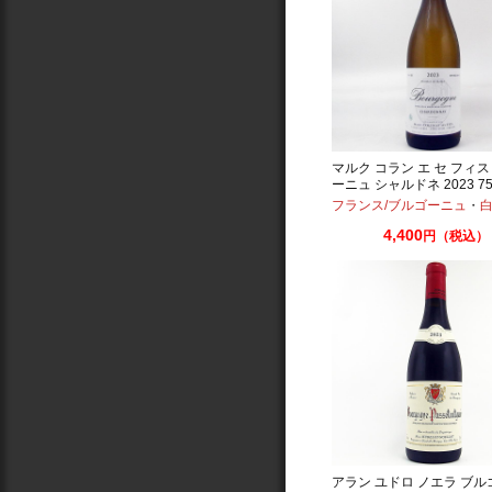
マルク コラン エ セ フィス
ーニュ シャルドネ 2023 75
フランス/ブルゴーニュ
・
白
4,400
円（税込）
アラン ユドロ ノエラ ブ