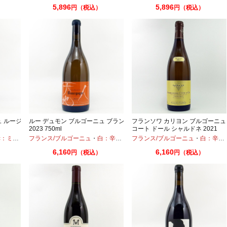
5,896
5,896
円（税込）
円（税込）
ュ ルージ
ルー デュモン ブルゴーニュ ブラン
フランソワ カリヨン ブルゴーニュ
2023 750ml
コート ドール シャルドネ 2021
750ml
ディアムボディ
フランス/ブルゴーニュ
・
ピノノワール
・
白：辛口
・
シャルドネ
フランス/ブルゴーニュ
・
白：辛口
6,160
6,160
円（税込）
円（税込）