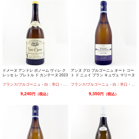
ドメーヌ アンドレ ボノーム ヴィレ ク
アンヌ グロ ブルゴーニュ オート コー
レッセ レ プレトル ド カンテーヌ 2023
ト ド ニュイ ブラン キュヴェ マリーヌ
750ml
2024 750ml
フランス/ブルゴーニュ
・
白：辛口
・
シャルドネ
フランス/ブルゴーニュ
・
白：辛口
・
シャ
9,240
9,350
円（税込）
円（税込）