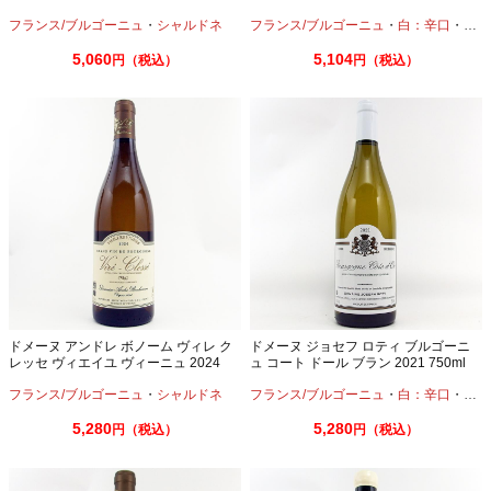
フランス/ブルゴーニュ
・
シャルドネ
フランス/ブルゴーニュ
・
白：辛口
・
シャ
5,060
5,104
円（税込）
円（税込）
ドメーヌ アンドレ ボノーム ヴィレ ク
ドメーヌ ジョセフ ロティ ブルゴーニ
レッセ ヴィエイユ ヴィーニュ 2024
ュ コート ドール ブラン 2021 750ml
750ml
フランス/ブルゴーニュ
・
シャルドネ
フランス/ブルゴーニュ
・
白：辛口
・
シャ
5,280
5,280
円（税込）
円（税込）