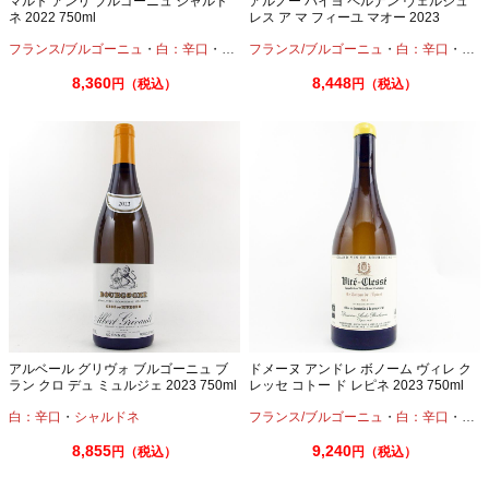
マルト アンリ ブルゴーニュ シャルド
アルノー バイヨ ペルナン ヴェルジュ
ネ 2022 750ml
レス ア マ フィーユ マオー 2023
750ml
フランス/ブルゴーニュ
・
白：辛口
・
シャルドネ
フランス/ブルゴーニュ
・
白：辛口
・
シャ
8,360
8,448
円（税込）
円（税込）
アルベール グリヴォ ブルゴーニュ ブ
ドメーヌ アンドレ ボノーム ヴィレ ク
ラン クロ デュ ミュルジェ 2023 750ml
レッセ コトー ド レピネ 2023 750ml
白：辛口
・
シャルドネ
フランス/ブルゴーニュ
・
白：辛口
・
シャ
8,855
9,240
円（税込）
円（税込）