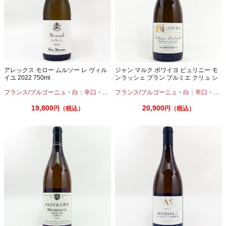
アレックス モロー ムルソー レ ヴィル
ジャン マルク ボワイヨ ピュリニー モ
イユ 2022 750ml
ンラッシェ ブラン プルミエ クリュ シ
ャン カネ 2023 750ml
フランス/ブルゴーニュ
・
白：辛口
・
シャルドネ
フランス/ブルゴーニュ
・
白：辛口
・
シャ
19,800
20,900
円（税込）
円（税込）