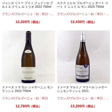
ジェシカ リトー プイィ フュイッセ プ
エクス ニヒロ ブルゴーニュ オート コ
ルミエ クリュ ル トリオ 2022 750ml
ート ド ニュイ ル モン 2024 750ml
フランス/ブルゴーニュ
・
白：辛口
・
シャルドネ
フランス/ブルゴーニュ
・
白：辛口
・
シャ
12,320
12,430
円（税込）
円（税込）
ドメーヌ トマ モレ シャサーニュ モン
ドメーヌ マルトノ マラール シャサー
ラッシェ 2022 750ml
ニュモンラッシェ 2021
フランス/ブルゴーニュ
・
白：辛口
フランス/ブルゴーニュ
・
白：辛口
・
シャ
12,760
13,200
円（税込）
円（税込）