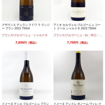
グザヴィエ デュラン ラドワ ラ ランジ
アミオ セルヴェル ブルゴーニュ コー
ー ブラン 2021 750ml
ト ドール シャルドネ 2023 750ml
フランス/ブルゴーニュ
・
シャルドネ
フランス/ブルゴーニュ
・
白：辛口
・
シャ
7,656
7,700
円（税込）
円（税込）
ドメーヌ テシエ ブルゴーニュ ブラン
ドメーヌ アンドレ ボノーム ヴィレ ク