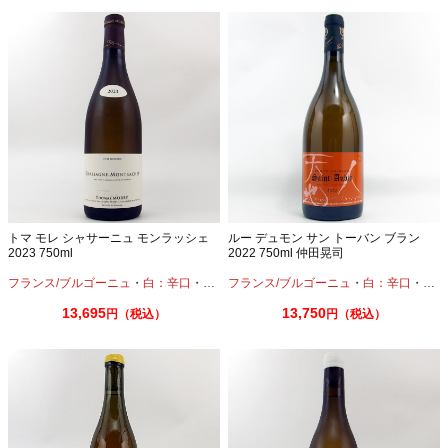
トマ モレ シャサーニュ モンラッシェ
ルー デュモン サン トーバン ブラン
2023 750ml
2022 750ml 仲田晃司
フランス/ブルゴーニュ
・
白：辛口
・
シャルドネ
フランス/ブルゴーニュ
・
白：辛口
・
シャ
13,695
13,750
円（税込）
円（税込）