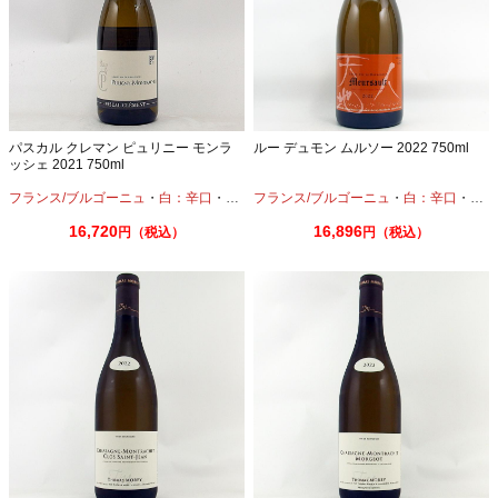
パスカル クレマン ピュリニー モンラ
ルー デュモン ムルソー 2022 750ml
ッシェ 2021 750ml
フランス/ブルゴーニュ
・
白：辛口
・
シャルドネ
フランス/ブルゴーニュ
・
白：辛口
・
シャ
16,720
16,896
円（税込）
円（税込）