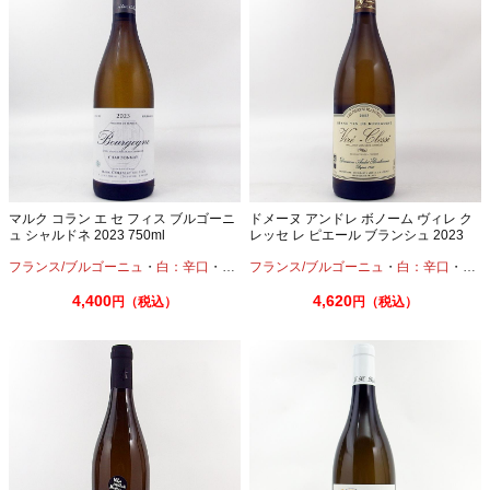
マルク コラン エ セ フィス ブルゴーニ
ドメーヌ アンドレ ボノーム ヴィレ ク
ュ シャルドネ 2023 750ml
レッセ レ ピエール ブランシュ 2023
750ml
フランス/ブルゴーニュ
・
白：辛口
・
シャルドネ
フランス/ブルゴーニュ
・
白：辛口
・
シャ
4,400
4,620
円（税込）
円（税込）