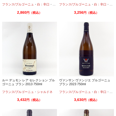
フランス/ブルゴーニュ
・
白：辛口
・
シャルドネ
フランス/ブルゴーニュ
・
白：辛口
・
アリ
2,860
3,256
円（税込）
円（税込）
ルー デュモン レア セレクション ブル
ヴァンサン ヴァンジエ ブルゴーニュ
ゴーニュ ブラン 2013 750ml
ブラン 2023 750ml
フランス/ブルゴーニュ
・
シャルドネ
フランス/ブルゴーニュ
・
白：辛口
・
シャ
3,432
3,630
円（税込）
円（税込）