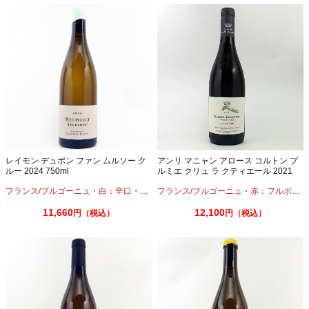
レイモン デュポン ファン ムルソー ク
アンリ マニャン アロース コルトン プ
ルー 2024 750ml
ルミエ クリュ ラ クティエール 2021
750ml
フランス/ブルゴーニュ
・
白：辛口
・
シャルドネ
フランス/ブルゴーニュ
・
赤：フルボディ
11,660
12,100
円（税込）
円（税込）