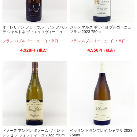
オーレリアン フェーヴル アン アパル
ジャン マルク ボワイヨ ブルゴーニュ
テ シャルドネ ヴィエイユヴィーニュ
ブラン 2023 750ml
2020 750ml ビオディナミ
フランス/ブルゴーニュ
・
白：辛口
・
シャルドネ
フランス/ブルゴーニュ
・
白：辛口
・
シャ
4,928
4,950
円（税込）
円（税込）
ドメーヌ アンドレ ボノーム ヴィレ ク
ベッサン トランブレイ シャブリ 2023
レッセ レ フォレティーユ 2022 750ml
750ml