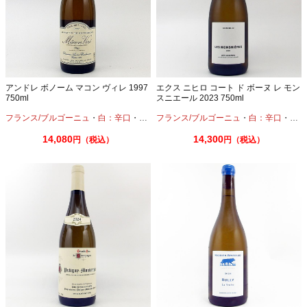
アンドレ ボノーム マコン ヴィレ 1997
エクス ニヒロ コート ド ボーヌ レ モン
750ml
スニエール 2023 750ml
フランス/ブルゴーニュ
・
白：辛口
・
シャルドネ
フランス/ブルゴーニュ
・
白：辛口
・
シャ
14,080
14,300
円（税込）
円（税込）