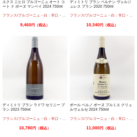
エクス ニヒロ ブルゴーニュ オート コ
ディミトリ ブラン ペルナン ヴェルジ
ート ド ボーヌ マンベイ 2024 750ml
ュレス ブラン 2020 750ml
フランス/ブルゴーニュ
・
白：辛口
・
シャルドネ
フランス/ブルゴーニュ
・
白：辛口
・
シャ
9,460
10,340
円（税込）
円（税込）
ディミトリ ブラン ラドワ セリニー ブ
ポール ペルノ ボーヌ プルミエ クリュ
ラン 2023 750ml
ルヴェルセ 2024 750ml
フランス/ブルゴーニュ
・
白：辛口
・
シャルドネ
フランス/ブルゴーニュ
・
白：辛口
・
シャ
10,780
11,000
円（税込）
円（税込）