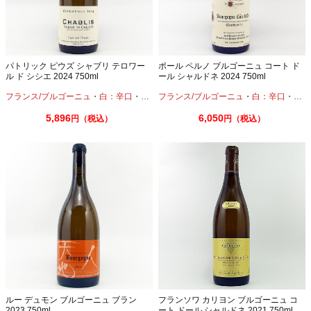
パトリック ピウズ シャブリ テロワー
ポール ペルノ ブルゴーニュ コート ド
ル ド シシエ 2024 750ml
ール シャルドネ 2024 750ml
フランス/ブルゴーニュ
・
白：辛口
・
シャルドネ
フランス/ブルゴーニュ
・
白：辛口
・
シャ
5,896
6,050
円（税込）
円（税込）
ルー デュモン ブルゴーニュ ブラン
フランソワ カリヨン ブルゴーニュ コ
2023 750ml
ート ドール シャルドネ 2021 750ml