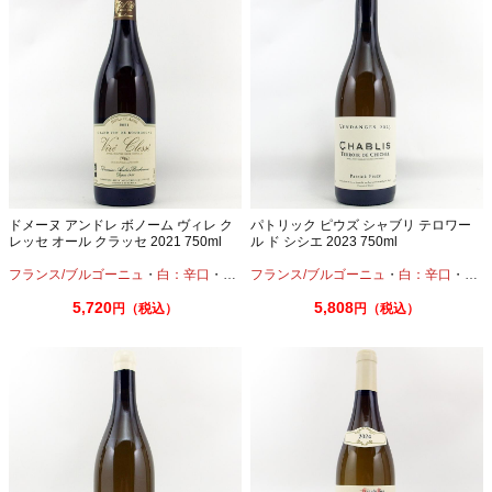
ドメーヌ アンドレ ボノーム ヴィレ ク
パトリック ピウズ シャブリ テロワー
レッセ オール クラッセ 2021 750ml
ル ド シシエ 2023 750ml
フランス/ブルゴーニュ
・
白：辛口
・
シャルドネ
フランス/ブルゴーニュ
・
白：辛口
・
シャ
5,720
5,808
円（税込）
円（税込）