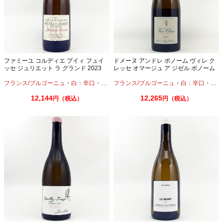
ファミーユ コルディエ プイィ フュイ
ドメーヌ アンドレ ボノーム ヴィレ ク
ッセ ジュリエット ラ グランド 2023
レッセ オマージュ ア ジゼル ボノーム
750ml
2021 750ml
フランス/ブルゴーニュ
・
白：辛口
・
シャルドネ
フランス/ブルゴーニュ
・
白：辛口
・
シャ
12,144
12,265
円（税込）
円（税込）