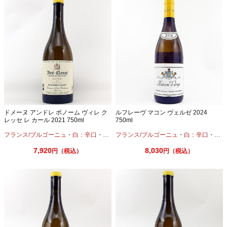
ドメーヌ アンドレ ボノーム ヴィレ ク
ルフレーヴ マコン ヴェルゼ 2024
レッセ レ カール 2021 750ml
750ml
フランス/ブルゴーニュ
・
白：辛口
・
シャルドネ
フランス/ブルゴーニュ
・
白：辛口
・
シャ
7,920
8,030
円（税込）
円（税込）