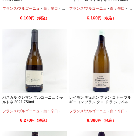
フランス/ブルゴーニュ
・
白：辛口
・
シャルドネ
フランス/ブルゴーニュ
・
白：辛口
・
シャ
6,160
6,160
円（税込）
円（税込）
パスカル クレマン ブルゴーニュ シャ
レイモン デュポン ファン コトー ブル
ルドネ 2021 750ml
ギニヨン ブラン クロ ド ラ シャペル
2024 750ml
フランス/ブルゴーニュ
・
白：辛口
・
シャルドネ
フランス/ブルゴーニュ
・
白：辛口
・
シャ
6,270
6,380
円（税込）
円（税込）