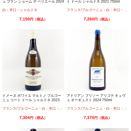
ュ ブラン ショーム デ ペリエール 2024
ト ドール シャルドネ 2021 750ml
750ml
白：辛口
・
シャルドネ
フランス/ブルゴーニュ
・
白：辛口
・
シャ
7,150
7,260
円（税込）
円（税込）
ドメーヌ ボワイエ マルトノ ブルゴー
アドリアン ブリソー アリゴテ キュヴ
ニュ コート ドール シャルドネ 2023
ェ オーギュスト 2024 750ml
750ml
フランス/ブルゴーニュ
・
白：辛口
・
シャルドネ
フランス/ブルゴーニュ
・
白：辛口
・
アリ
7,304
7,370
円（税込）
円（税込）