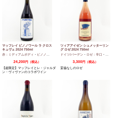
マッフレイ ピノノワール ラ クロス
ツィアアイゼン シュメッターリン
キュヴェ 2024 750ml
グ ロゼ 2024 750ml
赤：ミディアムボディ
・
ピノノワール
ドイツ/バーデン
・
ロゼ：辛口
・
ピノノワ
24,200
3,300
円（税込）
円（税込）
【超限定】マッフレイとレ・ジャルダ
妥協なしのロゼ
ン・ヴィヴァンのコラボワイン