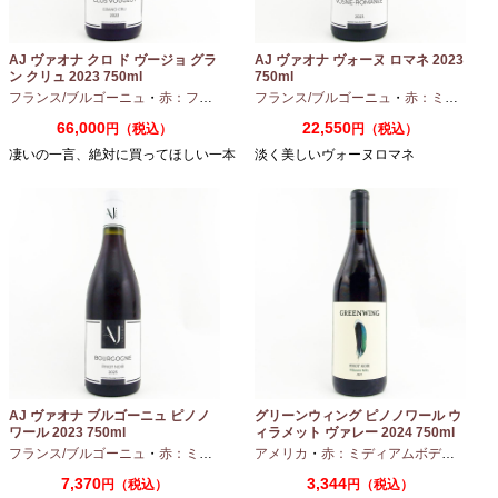
AJ ヴァオナ クロ ド ヴージョ グラ
AJ ヴァオナ ヴォーヌ ロマネ 2023
ン クリュ 2023 750ml
750ml
フランス/ブルゴーニュ
・
赤：フルボディ
・
フランス/ブルゴーニュ
ピノノワール
・
赤：ミディアムボディ
66,000
22,550
円（税込）
円（税込）
凄いの一言、絶対に買ってほしい一本
淡く美しいヴォーヌロマネ
AJ ヴァオナ ブルゴーニュ ピノノ
グリーンウィング ピノノワール ウ
ワール 2023 750ml
ィラメット ヴァレー 2024 750ml
フランス/ブルゴーニュ
・
赤：ミディアムボディ
アメリカ
・
ピノノワール
・
赤：ミディアムボディ
・
ピノ
7,370
3,344
円（税込）
円（税込）