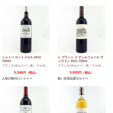
シャトー カントメルル 2022
レ プラント ド デュルフォール ヴ
750ml
ィヴァン 2021 750ml
フランス/ボルドー
・
赤：フルボディ
・
カベルネ
フランス/ボルドー
・
カベルネフラン
・
赤：フルボディ
・
プティヴェル
5,346
5,830
円（税込）
円（税込）
人気の格付けシャトー
狙い目高品質ボルドー