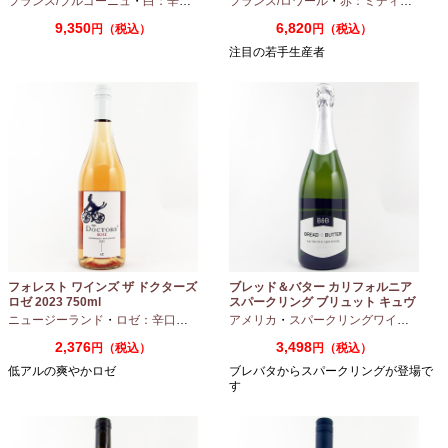
フランス/ブルゴーニュ
・
白：辛口
・
シャルドネ
フランス/ロワール
・
赤：ミディアムボディ
9,350
6,820
円（税込）
円（税込）
注目の若手生産者
フォレスト ワインズ ザ ドクターズ
ブレッド＆バター カリフォルニア
ロゼ 2023 750ml
スパークリング ブリュット キュヴ
ェ NV 750ml
ニュージーランド
・
ロゼ：辛口
・
ピノノワール
アメリカ
・
スパークリングワイン
・
シャ
2,376
3,498
円（税込）
円（税込）
低アルの爽やかロゼ
ブレバタからスパークリングが登場で
す