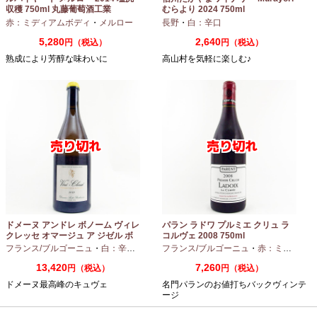
収穫 750ml 丸藤葡萄酒工業
むらより 2024 750ml
赤：ミディアムボディ
・
メルロー
長野
・
白：辛口
5,280
2,640
円（税込）
円（税込）
熟成により芳醇な味わいに
高山村を気軽に楽しむ♪
ドメーヌ アンドレ ボノーム ヴィレ
パラン ラドワ プルミエ クリュ ラ
クレッセ オマージュ ア ジゼル ボ
コルヴェ 2008 750ml
ノーム 2023 750ml
フランス/ブルゴーニュ
・
白：辛口
・
シャルドネ
フランス/ブルゴーニュ
・
赤：ミディアムボディ
13,420
7,260
円（税込）
円（税込）
ドメーヌ最高峰のキュヴェ
名門パランのお値打ちバックヴィンテ
ージ