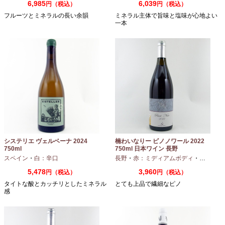
6,985
6,039
円（税込）
円（税込）
フルーツとミネラルの長い余韻
ミネラル主体で旨味と塩味が心地よい
一本
システリエ ヴェルベーナ 2024
楠わいなりー ピノノワール 2022
750ml
750ml 日本ワイン 長野
スペイン
・
白：辛口
長野
・
赤：ミディアムボディ
・
ピノノワ
5,478
3,960
円（税込）
円（税込）
タイトな酸とカッチリとしたミネラル
とても上品で繊細なピノ
感