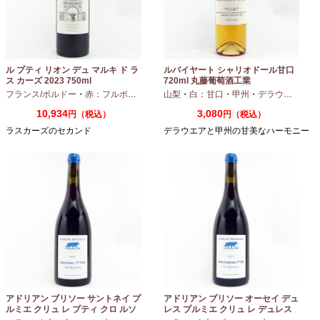
ル プティ リオン デュ マルキ ド ラ
ルバイヤート シャリオドール甘口
ス カーズ 2023 750ml
720ml 丸藤葡萄酒工業
フランス/ボルドー
・
赤：フルボディ
山梨
・
白：甘口
・
甲州
・
デラウエア
10,934
3,080
円（税込）
円（税込）
ラスカーズのセカンド
デラウエアと甲州の甘美なハーモニー
アドリアン ブリソー サントネイ プ
アドリアン ブリソー オーセイ デュ
ルミエ クリュ レ プティ クロ ルソ
レス プルミエ クリュ レ デュレス