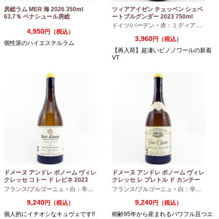
房総ラム MER 海 2026 350ml
ツィアアイゼン チュッペン シュペ
63.7％ ベナシュール房総
ートブルグンダー 2023 750ml
ドイツ/バーデン
・
赤：ミディアムボディ
4,950
円（税込）
3,960
円（税込）
個性派のハイエステルラム
【再入荷】超凄いピノノワールの新着
VT
ドメーヌ アンドレ ボノーム ヴィレ
ドメーヌ アンドレ ボノーム ヴィレ
クレッセ コトー ド レピネ 2023
クレッセ レ プレトル ド カンテー
750ml
ヌ 2023 750ml
フランス/ブルゴーニュ
・
白：辛口
・
シャルドネ
フランス/ブルゴーニュ
・
白：辛口
・
シャ
9,240
9,240
円（税込）
円（税込）
個人的にイチオシなキュヴェです!!
樹齢95年から産まれるパワフル且つエ