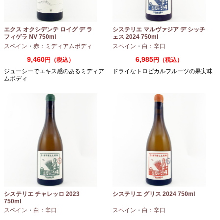
エクス オクシデンテ ロイグ デ ラ
システリエ マルヴァジア デ シッチ
フィゲラ NV 750ml
ェス 2024 750ml
（2022/2023）
スペイン
・
赤：ミディアムボディ
スペイン
・
白：辛口
9,460
6,985
円（税込）
円（税込）
ジューシーでエキス感のあるミディア
ドライなトロピカルフルーツの果実味
ムボディ
システリエ チャレッロ 2023
システリエ グリス 2024 750ml
750ml
スペイン
・
白：辛口
スペイン
・
白：辛口