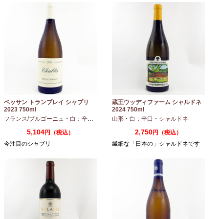
ベッサン トランブレイ シャブリ
蔵王ウッディファーム シャルドネ
2023 750ml
2024 750ml
フランス/ブルゴーニュ
・
白：辛口
・
シャルドネ
山形
・
白：辛口
・
シャルドネ
5,104
2,750
円（税込）
円（税込）
今注目のシャブリ
繊細な「日本の」シャルドネです