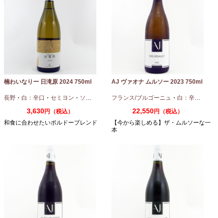
楠わいなりー 日滝原 2024 750ml
AJ ヴァオナ ムルソー 2023 750ml
長野
・
白：辛口
・
セミヨン
・
ソーヴィニオンブラン
フランス/ブルゴーニュ
・
白：辛口
・
シャ
3,630
22,550
円（税込）
円（税込）
和食に合わせたいボルドーブレンド
【今から楽しめる】ザ・ムルソーな一
本