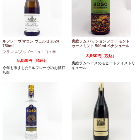
ルフレーヴ マコン ヴェルゼ 2024
房総ラム パッションフロー モント
750ml
ゥーノミント 500ml ペナシュール
房総
フランス/ブルゴーニュ
・
白：辛口
・
シャルドネ
3,960
円（税込）
8,030
円（税込）
房総ラムベースのモヒートテイストリ
今年も来ました!! ルフレーヴのお値打
キュール
ち白