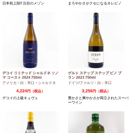
日本初上陸!! 注目のメゾン
まろやかさがクセになるオレピノ
デコイ リミテッド シャルドネ ソノ
ゲルト ステップ ステップ ピノ ブ
マ コースト 2024 750ml
ラン 2023 750ml
アメリカ
・
白：辛口
・
シャルドネ
ドイツ/ファルツ
・
白：辛口
4,224
3,256
円（税込）
円（税込）
デコイの上級キュヴェ
豊かさと爽やかさが両立されたスーパ
ーワイン