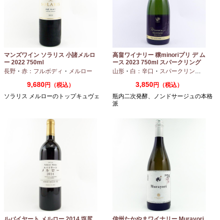
マンズワイン ソラリス 小諸メルロ
高畠ワイナリー 穣minoriプリ デ ム
ー 2022 750ml
ース 2023 750ml スパークリング
ワイン
長野
・
赤：フルボディ
・
メルロー
山形
・
白：辛口
・
スパークリングワイン
9,680
3,850
円（税込）
円（税込）
ソラリス メルローのトップキュヴェ
瓶内二次発酵、ノンドサージュの本格
派
ルバイヤート メルロー 2014 塩尻
信州たかやまワイナリー Murayori