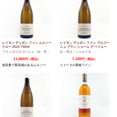
レイモン デュポン ファン ムルソー
レイモン デュポン ファン ブルゴー
クルー 2024 750ml
ニュ ブラン ショーム デ ペリエー
ル 2024 750ml
フランス/ブルゴーニュ
・
白：辛口
・
シャルドネ
白：辛口
・
シャルドネ
11,660
7,150
円（税込）
円（税込）
低収量で緊張感のあるムルソー
ドメーヌの看板ワイン