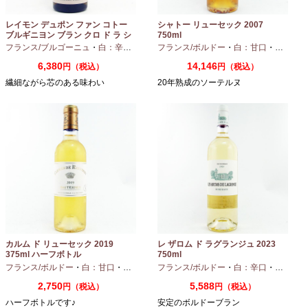
レイモン デュポン ファン コトー
シャトー リューセック 2007
ブルギニヨン ブラン クロ ド ラ シ
750ml
ャペル 2024 750ml
フランス/ブルゴーニュ
・
白：辛口
・
シャルドネ
フランス/ボルドー
・
白：甘口
・
セミヨン
6,380
14,146
円（税込）
円（税込）
繊細ながら芯のある味わい
20年熟成のソーテルヌ
カルム ド リューセック 2019
レ ザロム ド ラグランジュ 2023
375ml ハーフボトル
750ml
フランス/ボルドー
・
白：甘口
・
セミヨン
・
フランス/ボルドー
ソーヴィニオンブラン
・
白：辛口
・
セミヨン
2,750
5,588
円（税込）
円（税込）
ハーフボトルです♪
安定のボルドーブラン