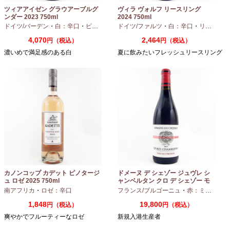
ツィアアイゼン グラウアーブルグ
ヴィラ ヴォルフ リースリング
ンダー 2023 750ml
2024 750ml
ドイツ/バーデン
・
白：辛口
・
ピノグリ
ドイツ/ファルツ
・
白：辛口
・
リースリング
4,070
2,464
円（税込）
円（税込）
濃いめで満足感のある白
夏に飲みたいフレッシュリースリング
カノンコップ カデット ピノタージ
ドメーヌ デ シェゾー ジュヴレ シ
ュ ロゼ 2025 750ml
ャンベルタン クロ デ シェゾー モ
ノポール 2023 750ml
南アフリカ
・
ロゼ：辛口
フランス/ブルゴーニュ
・
赤：ミディアムボディ
1,848
19,800
円（税込）
円（税込）
爽やかでフルーティーなロゼ
新規入港生産者