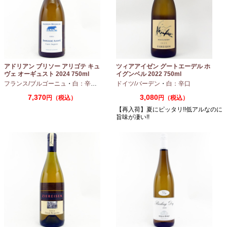
アドリアン ブリソー アリゴテ キュ
ツィアアイゼン グートエーデル ホ
ヴェ オーギュスト 2024 750ml
イグンベル 2022 750ml
フランス/ブルゴーニュ
・
白：辛口
・
アリゴテ
ドイツ/バーデン
・
白：辛口
7,370
3,080
円（税込）
円（税込）
【再入荷】夏にピッタリ!!低アルなのに
旨味が凄い!!