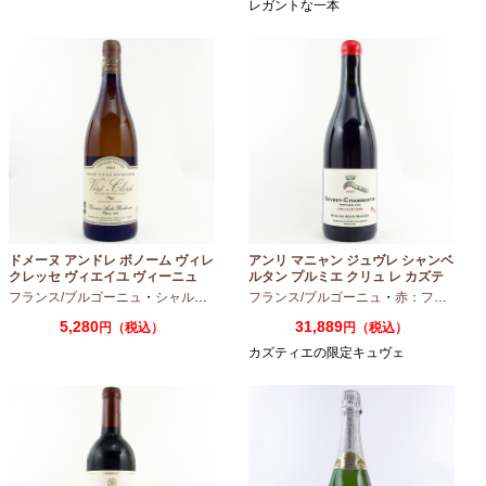
レガントな一本
ドメーヌ アンドレ ボノーム ヴィレ
アンリ マニャン ジュヴレ シャンベ
クレッセ ヴィエイユ ヴィーニュ
ルタン プルミエ クリュ レ カズテ
2024 750ml
ィエ エルバージュ 24 モワ 2023
フランス/ブルゴーニュ
・
シャルドネ
フランス/ブルゴーニュ
・
赤：フルボディ
750ml
5,280
31,889
円（税込）
円（税込）
カズティエの限定キュヴェ