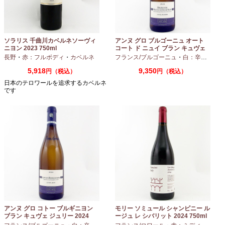
ソラリス 千曲川カベルネソーヴィ
アンヌ グロ ブルゴーニュ オート
ニヨン 2023 750ml
コート ド ニュイ ブラン キュヴェ
マリーヌ 2024 750ml
長野
・
赤：フルボディ
・
カベルネ
フランス/ブルゴーニュ
・
白：辛口
・
シャ
5,918
9,350
円（税込）
円（税込）
日本のテロワールを追求するカベルネ
です
アンヌ グロ コトー ブルギニヨン
モリー ソミュール シャンピニー ル
ブラン キュヴェ ジュリー 2024
ージュ レ シバリット 2024 750ml