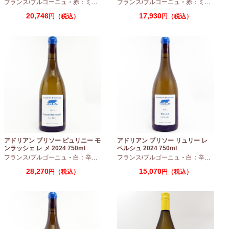
ー 2024 750ml
2024 750ml
フランス/ブルゴーニュ
・
赤：ミディアムボディ
フランス/ブルゴーニュ
・
ピノノワール
・
赤：ミディアムボディ
20,746
17,930
円（税込）
円（税込）
アドリアン ブリソー ピュリニー モ
アドリアン ブリソー リュリー レ
ンラッシェ レ メ 2024 750ml
ペルシュ 2024 750ml
フランス/ブルゴーニュ
・
白：辛口
・
シャルドネ
フランス/ブルゴーニュ
・
白：辛口
・
シャ
28,270
15,070
円（税込）
円（税込）