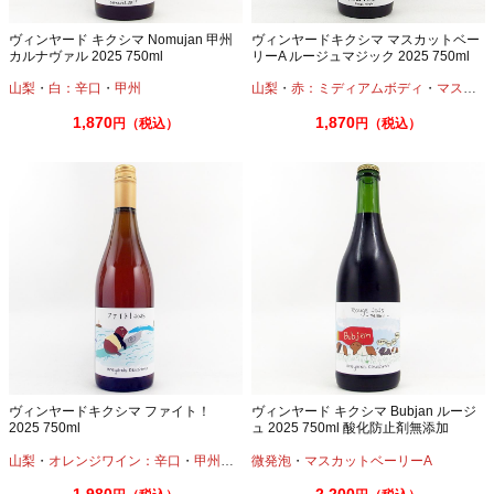
ヴィンヤード キクシマ Nomujan 甲州
ヴィンヤードキクシマ マスカットベー
カルナヴァル 2025 750ml
リーA ルージュマジック 2025 750ml
山梨
・
白：辛口
・
甲州
山梨
・
赤：ミディアムボディ
・
マスカットベーリーA
1,870
1,870
円（税込）
円（税込）
ヴィンヤードキクシマ ファイト！
ヴィンヤード キクシマ Bubjan ルージ
2025 750ml
ュ 2025 750ml 酸化防止剤無添加
山梨
・
オレンジワイン：辛口
・
甲州
・
カベルネ
微発泡
・
・
デラウエア
マスカットベーリーA