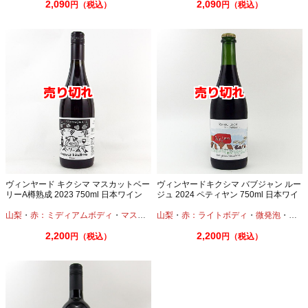
2,090
2,090
円（税込）
円（税込）
ヴィンヤード キクシマ マスカットベー
ヴィンヤードキクシマ バブジャン ルー
リーA樽熟成 2023 750ml 日本ワイン
ジュ 2024 ペティヤン 750ml 日本ワイ
ン
山梨
・
赤：ミディアムボディ
・
マスカットベーリーA
山梨
・
赤：ライトボディ
・
微発泡
・
マス
2,200
2,200
円（税込）
円（税込）