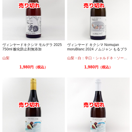
ヴィンヤードキクシマ モルデラ 2025
ヴィンヤード キクシマ Nomujan
750ml 酸化防止剤無添加
moruBlanc 2024 ノムジャン もるブラ
ン
山梨
山梨
・
白：辛口
・
シャルドネ
・
ソーヴィニオンブラン
1,980
1,980
円（税込）
円（税込）