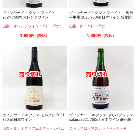
ヴィンヤード キクシマ ファイト！
ヴィンヤードキクシマ ファイト！ 鳥居
2024 750ml オレンジワイン
平甲州 2023 750ml 日本ワイン 酸化防
止剤無添加
山梨
・
オレンジワイン：辛口
・
甲州
山梨
・
白：辛口
・
甲州
1,980
1,980
円（税込）
円（税込）
ヴィンヤード キクシマ モルクレ 2021
ヴィンヤード キクシマ ぷちバブジャン
750ml 日本ワイン
sakura2021 750ml 日本ワイン 酸化防
止剤無添加
山梨
・
赤：ミディアムボディ
・
カベルネ
・
ロゼ：辛口
マスカットベーリーA
・
マスカットベーリーA