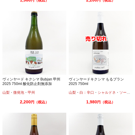
1,980
2,200
円（税込）
円（税込）
ヴィンヤード キクシマ Bubjan 甲州
ヴィンヤードキクシマ もるブラン
2025 750ml 酸化防止剤無添加
2025 750ml
山梨
・
微発泡
・
甲州
山梨
・
白：辛口
・
シャルドネ
・
ソーヴィニオンブラン
2,200
1,980
円（税込）
円（税込）