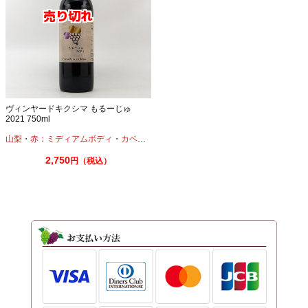
ヴィンヤードキクシマ もるーじゅ
2021 750ml
山梨
・
赤：ミディアムボディ
・
カベルネ
・
メルロー
2,750
円（税込）