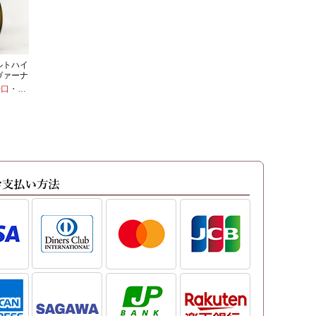
ルトハイ
ヴァーナ
 トロッ
辛口
・
シルヴァーナ