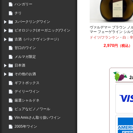
ハンガリー
チリ
スパークリングワイン
ヴァルデマー ブラウン ノ
ビオロジック(オーガニック)ワイン
マー フェーゲライン シル
ー クヴァリテーツヴァイン
ドイツ/フランケン
・
白：
古酒（バックヴィンテージ）
ケン 2022 750ml
2,970
円（税込）
甘口のワイン
メルマガ限定
日本酒
その他のお酒
ギフトボックス
デイリーワイン
厳選シャルドネ
ピュアなピノノワール
Vin Amisさん取り扱いワイン
2005年ワイン