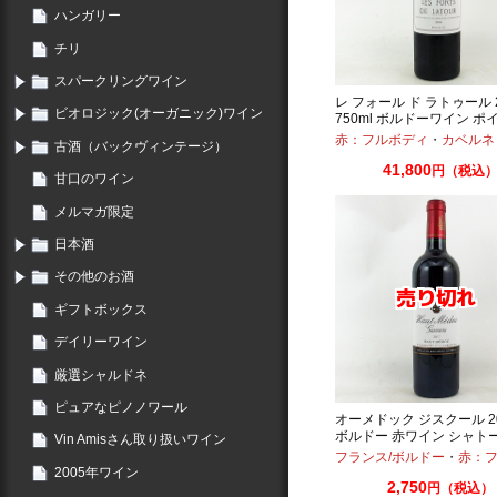
ハンガリー
チリ
スパークリングワイン
レ フォール ド ラトゥール 2
ビオロジック(オーガニック)ワイン
750ml ボルドーワイン ポ
シャトー ラトゥール
赤：フルボディ
・
カベルネ
古酒（バックヴィンテージ）
41,800
円（税込
甘口のワイン
メルマガ限定
日本酒
その他のお酒
ギフトボックス
デイリーワイン
厳選シャルドネ
ピュアなピノノワール
オーメドック ジスクール 201
ボルドー 赤ワイン シャト
Vin Amisさん取り扱いワイン
ール
フランス/ボルドー
・
赤：フル
2005年ワイン
2,750
円（税込）