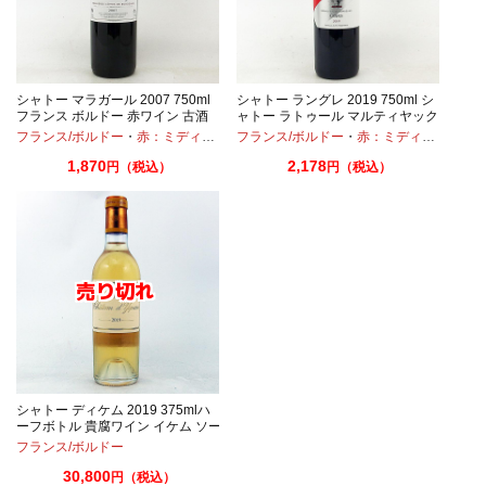
シャトー マラガール 2007 750ml
シャトー ラングレ 2019 750ml シ
フランス ボルドー 赤ワイン 古酒
ャトー ラトゥール マルティヤック
フランス/ボルドー
・
メルロー
・
赤：ミディアムボディ
フランス/ボルドー
・
メルロー
・
赤：ミディアムボディ
1,870
2,178
円（税込）
円（税込）
シャトー ディケム 2019 375mlハ
ーフボトル 貴腐ワイン イケム ソー
テルヌ
フランス/ボルドー
30,800
円（税込）