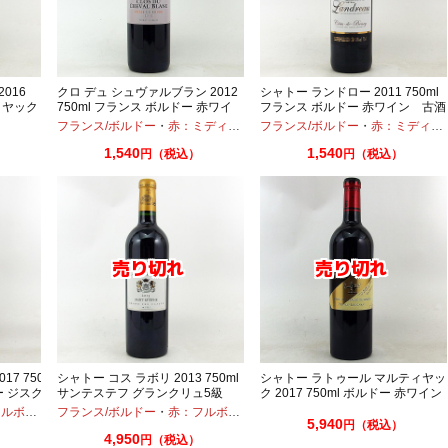
016
クロ デュ シュヴァルブラン 2012
シャトー ランドロー 2011 750ml
イヤック
750ml フランス ボルドー 赤ワイ
フランス ボルドー 赤ワイン 古酒
ン 古酒
フランス/ボルドー
・
赤：ミディアムボディ
フランス/ボルドー
・
メルロー
・
赤：ミディアムボディ
1,540
1,540
）
円（税込）
円（税込）
7 750
シャトー コス ラボリ 2013 750ml
シャトー ラトゥール マルティヤッ
ー ジスク
サンテステフ グランクリュ5級
ク 2017 750ml ボルドー 赤ワイン
ボディ
・
フランス/ボルドー
カベルネ
・
メルロー
・
赤：フルボディ
5,940
円（税込）
4,950
円（税込）