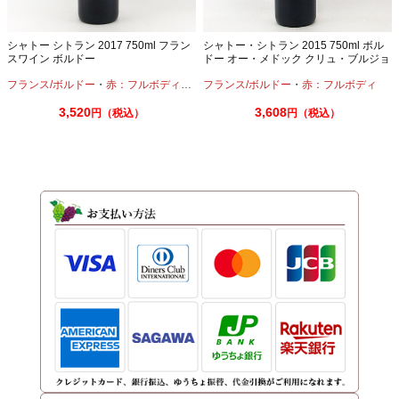
シャトー シトラン 2017 750ml フラン
シャトー・シトラン 2015 750ml ボル
スワイン ボルドー
ドー オー・メドック クリュ・ブルジョ
ア
フランス/ボルドー
・
赤：フルボディ
・
カベルネ
フランス/ボルドー
・
メルロー
・
赤：フルボディ
3,520
3,608
円（税込）
円（税込）