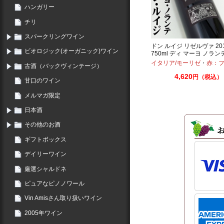
ハンガリー
チリ
スパークリングワイン
ドン ルイジ リゼルヴァ 20
ビオロジック(オーガニック)ワイン
750ml ディ マーヨ ノラン
イタリア/モーリゼ
・
赤：フル
古酒（バックヴィンテージ）
4,620
円（税込）
甘口のワイン
メルマガ限定
日本酒
その他のお酒
ギフトボックス
デイリーワイン
厳選シャルドネ
ピュアなピノノワール
Vin Amisさん取り扱いワイン
2005年ワイン