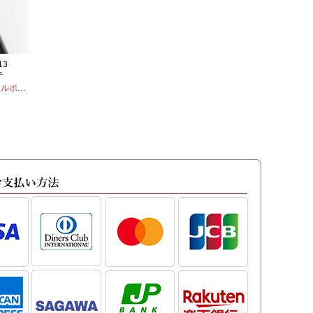
13
テ
ボディ
・
モンテプルチアーノ