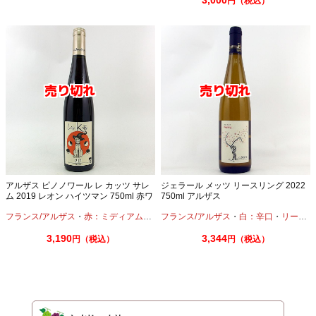
3,000
円（税込）
アルザス ピノノワール レ カッツ サレ
ジェラール メッツ リースリング 2022
ム 2019 レオン ハイツマン 750ml 赤ワ
750ml アルザス
イン オーガニック ビオディナミ
フランス/アルザス
・
赤：ミディアムボディ
フランス/アルザス
・
ピノノワール
・
白：辛口
・
リースリング
3,190
3,344
円（税込）
円（税込）