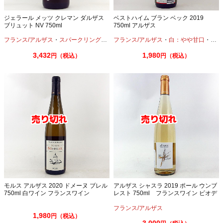
ジェラール メッツ クレマン ダルザス
ベストハイム ブラン ベック 2019
ブリュット NV 750ml
750ml アルザス
フランス/アルザス
・
スパークリングワイン
フランス/アルザス
・
白：やや甘口
・
リー
3,432
1,980
円（税込）
円（税込）
モルス アルザス 2020 ドメーヌ ブレル
アルザス シャスラ 2019 ポール ウンブ
750ml 白ワイン フランスワイン
レスト 750ml フランスワイン ビオデ
ィナミ
フランス/アルザス
1,980
円（税込）