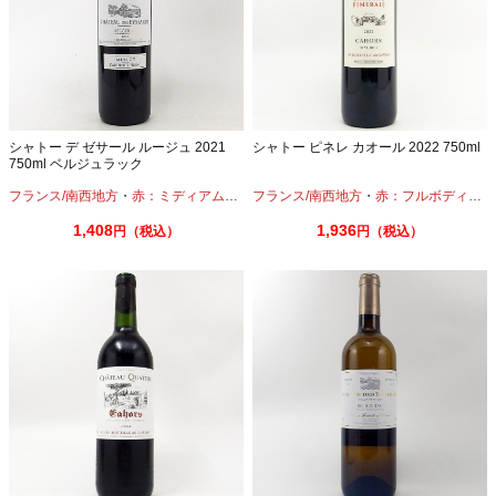
シャトー デ ゼサール ルージュ 2021
シャトー ピネレ カオール 2022 750ml
750ml ベルジュラック
フランス/南西地方
・
赤：ミディアムボディ
フランス/南西地方
・
メルロー
・
赤：フルボディ
・
マ
1,408
1,936
円（税込）
円（税込）