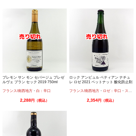
プレモン サン モン セパージュ プレゼ
ロック アンビュル ペティアン ナチュ
ルヴェ ブラン セック 2019 750ml
レ ロゼ 2021 ペットナット 酸化防止剤
無添加
フランス/南西地方
・
白：辛口
フランス/南西地方
・
ロゼ：辛口
・
スパークリングワイン
2,288
2,354
円（税込）
円（税込）