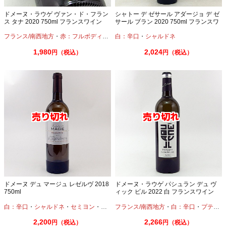
ドメーヌ・ラウゲ ヴァン・ド・フラン
シャトー デ ゼサール アダージョ デ ゼ
ス タナ 2020 750ml フランスワイン
サール ブラン 2020 750ml フランスワ
イン 白ワイン
フランス/南西地方
・
赤：フルボディ
・
タナ
白：辛口
・
シャルドネ
1,980
2,024
円（税込）
円（税込）
ドメーヌ デュ マージュ レゼルヴ 2018
ドメーヌ・ラウゲ パシュラン デュ ヴ
750ml
ィック ビル 2022 白 フランスワイン
白：辛口
・
シャルドネ
・
セミヨン
・
ソーヴィニオンブラン
フランス/南西地方
・
白：辛口
・
プティマンサン
2,200
2,266
円（税込）
円（税込）