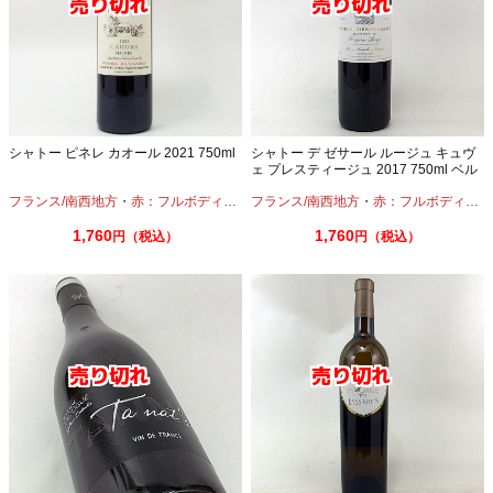
シャトー ピネレ カオール 2021 750ml
シャトー デ ゼサール ルージュ キュヴ
ェ プレスティージュ 2017 750ml ベル
ジュラック
フランス/南西地方
・
赤：フルボディ
・
マルベック
フランス/南西地方
・
メルロー
・
赤：フルボディ
・
カ
1,760
1,760
円（税込）
円（税込）