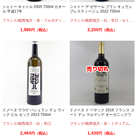
シャトー キャトル 2005 750ml カオー
シャトー デ ゼサール ブラン キュヴェ
ル 平成17年
プレスティージュ 2022 750ml
フランス/南西地方
・
赤：フルボディ
・
マルベック
フランス/南西地方
・
メルロー
・
・
白：辛口
タナ
・
セミヨン
1,980
2,200
円（税込）
円（税込）
ドメーヌ ラウゲ パシュラン デュ ヴィ
ドメーヌ ド ベサック 2016 フランス コ
ック ビル セック 2023 750ml
ート デュ マルマンデ オーガニックワ
イン
フランス/南西地方
・
白：辛口
フランス/南西地方
・
赤：ミディアムボディ
2,464
1,430
円（税込）
円（税込）