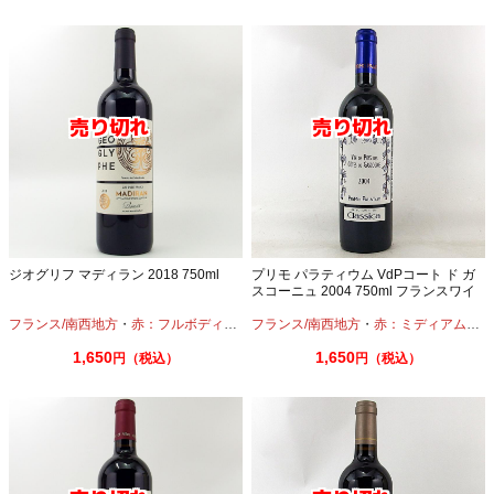
ジオグリフ マディラン 2018 750ml
プリモ パラティウム VdPコート ド ガ
スコーニュ 2004 750ml フランスワイ
ン 古酒 平成１６年
フランス/南西地方
・
赤：フルボディ
・
カベルネ
フランス/南西地方
・
タナ
・
赤：ミディアムボディ
1,650
1,650
円（税込）
円（税込）