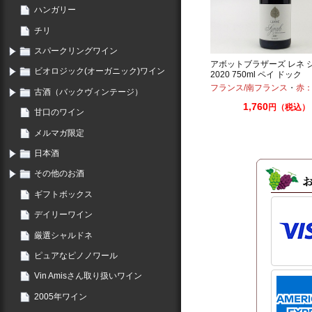
ハンガリー
チリ
スパークリングワイン
アボットブラザーズ レネ 
ビオロジック(オーガニック)ワイン
2020 750ml ペイ ドック
フランス/南フランス
・
赤：フ
古酒（バックヴィンテージ）
1,760
円（税込）
甘口のワイン
メルマガ限定
日本酒
その他のお酒
ギフトボックス
デイリーワイン
厳選シャルドネ
ピュアなピノノワール
Vin Amisさん取り扱いワイン
2005年ワイン