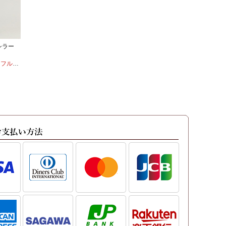
シラー
ルボディ
・
シラー