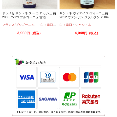
ドゥメセ サントネ スー ラ ロッシュ 白
サントネ ヴィエイユ ヴィーニュ白
2000 750ml ブルゴーニュ 古酒
2012 ヴァンサン ジラルダン 750ml
フランス/ブルゴーニュ、
・
白：辛口
・
シャルドネ
白：辛口
・
シャルドネ
3,960
4,048
円（税込）
円（税込）