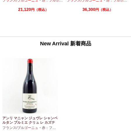
フランス/ブルゴーニュ
・
赤：フルボディ
・
フランス/ブルゴーニュ
ピノノワール
・
赤：フルボディ
21,120
36,300
円（税込）
円（税込）
New Arrival 新着商品
アンリ マニャン ジュヴレ シャンベ
ルタン プルミエ クリュ レ カズテ
ィエ エルバージュ 24 モワ 2023
フランス/ブルゴーニュ
・
赤：フルボディ
・
ピノノワール