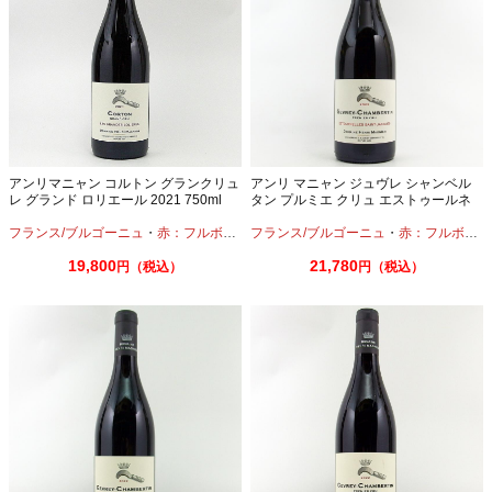
アンリマニャン コルトン グランクリュ
アンリ マニャン ジュヴレ シャンベル
レ グランド ロリエール 2021 750ml
タン プルミエ クリュ エストゥールネ
ル サン ジャック 2023 750ml
フランス/ブルゴーニュ
・
赤：フルボディ
・
フランス/ブルゴーニュ
ピノノワール
・
赤：フルボディ
19,800
21,780
円（税込）
円（税込）