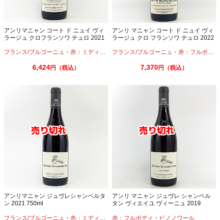
アンリマニャン コート ド ニュイ ヴィ
アンリ マニャン コート ド ニュイ ヴィ
ラージュ クロフランソワ テュロ 2021
ラージュ クロ フランソワ テュロ 2022
750ml
750ml モノポール
フランス/ブルゴーニュ
・
赤：ミディアムボディ
フランス/ブルゴーニュ
・
ピノノワール
・
赤：フルボディ
6,424
7,370
円（税込）
円（税込）
アンリマニャン ジュヴレシャンベルタ
アンリ マニャン ジュヴレ シャンベル
ン 2021 750ml
タン ヴィエイユ ヴィーニュ 2019
750ml ブルゴーニュワイン
フランス/ブルゴーニュ
・
赤：ミディアムボディ
赤：フルボディ
・
ピノノワール
・
ピノノワール