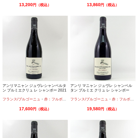
13,200
13,860
円（税込）
円（税込）
アンリマニャン ジュヴレシャンベルタ
アンリ マニャン ジュヴレ シャンベル
ン プルミエクリュ レ シャンポー 2021
タン プルミエ クリュ レ シャンポー
750ml
2022 750ml
フランス/ブルゴーニュ
・
赤：フルボディ
・
フランス/ブルゴーニュ
ピノノワール
・
赤：フルボディ
17,600
19,580
円（税込）
円（税込）