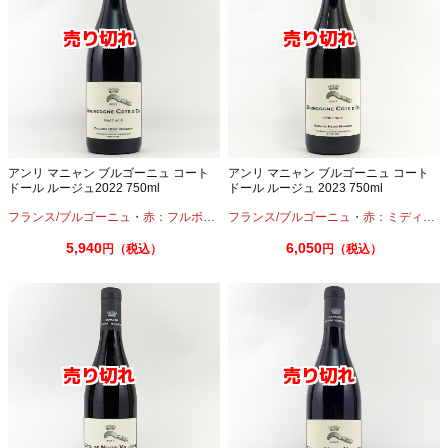
アンリ マニャン ブルゴーニュ コート
アンリ マニャン ブルゴーニュ コート
ドール ルージュ2022 750ml
ドール ルージュ 2023 750ml
フランス/ブルゴーニュ
・
赤：フルボディ
・
フランス/ブルゴーニュ
ピノノワール
・
赤：ミディアムボディ
5,940
6,050
円（税込）
円（税込）