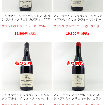
アンリマニャン ジュヴレシャンベルタ
アンリマニャン ジュヴレシャンベルタ
ン プルミエクリュ レ カズティエ 2021
ン プルミエクリュ ラヴォー サン ジャ
750ml
ック 2021 750ml
フランス/ブルゴーニュ
・
赤：フルボディ
・
フランス/ブルゴーニュ
ピノノワール
・
赤：フルボディ
19,800
19,800
円（税込）
円（税込）
アンリ マニャン ジュヴレ シャンベル
アンリ マニャン ジュヴレ シャンベル
タン プルミエ クリュ エストゥールネ
タン プルミエ クリュ キャトル カラク
ル サン ジャック 2022 750ml
テール 2022 750ml