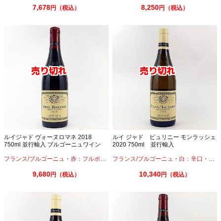
7,678
8,250
円（税込）
円（税込）
ルイジャド ヴォーヌロマネ 2018
ルイ ジャド ピュリニー モンラッシェ
750ml 並行輸入 ブルゴーニュワイン
2020 750ml 並行輸入
フランス/ブルゴーニュ
・
赤：フルボディ
・
フランス/ブルゴーニュ
ピノノワール
・
白：辛口
・
シャ
9,680
10,340
円（税込）
円（税込）