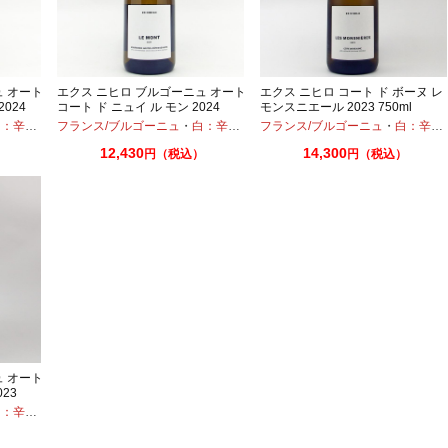
ュ オート
エクス ニヒロ ブルゴーニュ オート
エクス ニヒロ コート ド ボーヌ レ
024
コート ド ニュイ ル モン 2024
モンスニエール 2023 750ml
750ml
：辛口
・
シャルドネ
フランス/ブルゴーニュ
・
白：辛口
・
シャルドネ
フランス/ブルゴーニュ
・
白：辛口
12,430
14,300
円（税込）
円（税込）
ュ オート
23
：辛口
・
シャルドネ
）