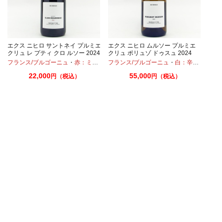
エクス ニヒロ サントネイ プルミエ
エクス ニヒロ ムルソー プルミエ
クリュ レ プティ クロ ルソー 2024
クリュ ポリュゾ ドゥスュ 2024
750ml
750ml
・
シャルドネ
フランス/ブルゴーニュ
・
赤：ミディアムボディ
フランス/ブルゴーニュ
・
ピノノワール
・
白：辛口
・
シャ
22,000
55,000
円（税込）
円（税込）