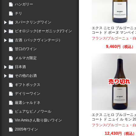
ハンガリー
チリ
スパークリングワイン
エクス ニヒロ ブルゴーニ
ビオロジック(オーガニック)ワイン
コート ド ボーヌ マンベイ 2
750ml
フランス/ブルゴーニュ
・
白
古酒（バックヴィンテージ）
9,460
円（税込）
甘口のワイン
メルマガ限定
日本酒
その他のお酒
ギフトボックス
デイリーワイン
厳選シャルドネ
ピュアなピノノワール
エクス ニヒロ ブルゴーニ
コート ド ニュイ ル モン 20
Vin Amisさん取り扱いワイン
750ml
フランス/ブルゴーニュ
・
白
2005年ワイン
12,430
円（税込