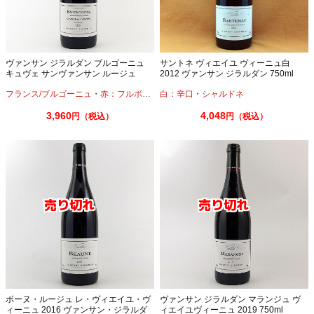
ヴァンサン ジラルダン ブルゴーニュ
サントネ ヴィエイユ ヴィーニュ白
キュヴェ サンヴァンサン ルージュ
2012 ヴァンサン ジラルダン 750ml
2020 750ml
フランス/ブルゴーニュ
・
赤：フルボディ
・
白：辛口
ピノノワール
・
シャルドネ
3,960
4,048
円（税込）
円（税込）
ボーヌ・ルージュ レ・ヴィエイユ・ヴ
ヴァンサン ジラルダン マランジュ ヴ
ィーニュ 2016 ヴァンサン・ジラルダ
ィエイユヴィーニュ 2019 750ml