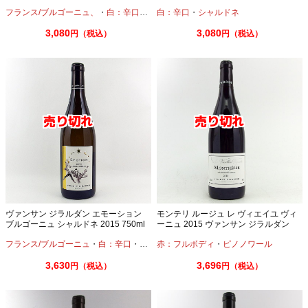
ジラルダン
ン 750ml
フランス/ブルゴーニュ、
・
白：辛口
・
シャルドネ
白：辛口
・
シャルドネ
3,080
3,080
円（税込）
円（税込）
ヴァンサン ジラルダン エモーション
モンテリ ルージュ レ ヴィエイユ ヴィ
ブルゴーニュ シャルドネ 2015 750ml
ーニュ 2015 ヴァンサン ジラルダン
バックヴィンテージ
750ml
フランス/ブルゴーニュ
・
白：辛口
・
シャルドネ
赤：フルボディ
・
ピノノワール
3,630
3,696
円（税込）
円（税込）