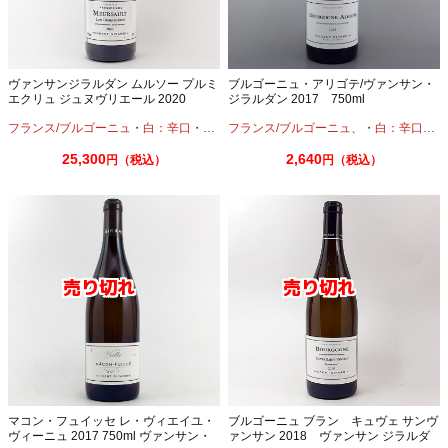
ヴァンサンジラルダン ムルソー プルミ
ブルゴーニュ・アリゴテ/ヴァンサン・
エクリュ ジュヌヴリエール 2020
ジラルダン 2017 750ml
750ml
フランス/ブルゴーニュ
・
白：辛口
・
シャルドネ
フランス/ブルゴーニュ、
・
白：辛口
・
ア
25,300
2,640
円（税込）
円（税込）
マコン・フュイッセ レ・ヴィエイユ・
ブルゴーニュ ブラン キュヴェ サンヴ
ヴィーニュ 2017 750ml ヴァンサン・
ァンサン 2018 ヴァンサン ジラルダ