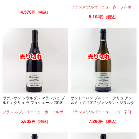
ン 750ml
フランス/ブルゴーニュ
・
赤：フルボディ
4,576
円（税込）
5,104
円（税込）
ヴァンサン ジラルダン マランジュ プ
サントーバン プルミエ・クリュ アン・
ルミエクリュ ラ フュシエール 2018
ルミィ 白 2017 ヴァンサン・ジラルダ
750ml
ン 750ml
フランス/ブルゴーニュ
・
赤：フルボディ
・
フランス/ブルゴーニュ、
ピノノワール
・
白：辛口
・
シ
5,632
7,260
円（税込）
円（税込）