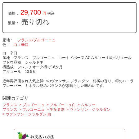
29,700
価格：
円
税込
売り切れ
数量：
産地
フランス/ブルゴーニュ
色
白：辛口
白 辛口
産地 フランス ブルゴーニュ コートドボーヌ ACムルソー１級ペリエール
ブドウ品種 シャルドネ
樽熟成 フレンチオーク樽で16か月
アルコール 13.5％
近年再評価され人気上昇中のヴァンサン ジラルダン、柑橘の香り、樽のバニラ
フレーバー、ミネラル感のバランスが素晴らしい味わいです。
関連カテゴリ
フランス
ブルゴーニュ
ブルゴーニュ白
ムルソー
フランス
ブルゴーニュ
生産者別
ヴァンサン・ジラルダン
ヴァンサン・ジラルダン 白