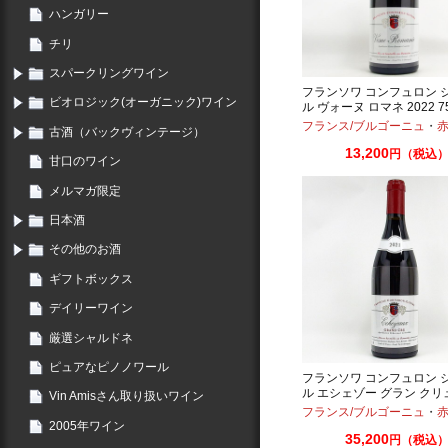
ハンガリー
チリ
スパークリングワイン
フランソワ コンフュロン 
ビオロジック(オーガニック)ワイン
ル ヴォーヌ ロマネ 2022 75
フランス/ブルゴーニュ
・
赤：ミ
古酒（バックヴィンテージ）
13,200
円（税込
甘口のワイン
メルマガ限定
日本酒
その他のお酒
ギフトボックス
デイリーワイン
厳選シャルドネ
ピュアなピノノワール
フランソワ コンフュロン 
ル エシェゾー グラン クリュ
Vin Amisさん取り扱いワイン
750ml
フランス/ブルゴーニュ
・
赤：
2005年ワイン
35,200
円（税込