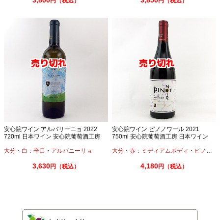
3,800
3,850
円（税込）
円（税込）
安心院ワイン アルバリーニョ 2022
安心院ワイン ピノノワール 2021
720ml 日本ワイン 安心院葡萄酒工房
750ml 安心院葡萄酒工房 日本ワイン
大分
・
白：辛口
・
アルバニーリョ
大分
・
赤：ミディアムボディ
・
ピノノワール
3,630
4,180
円（税込）
円（税込）