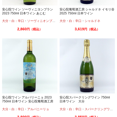
安心院ワイン ソーヴィニヨンブラン
安心院葡萄酒工房 シャルドネ イモリ谷
2023 750ml 日本ワイン あじむ
2025 750ml 日本ワイン
大分
・
白：辛口
・
ソーヴィニオンブラン
大分
・
白：辛口
・
シャルドネ
2,860
3,619
円（税込）
円（税込）
安心院ワイン アルバリーニョ 2023
安心院スパークリングワイン 750ml
750ml 日本ワイン 安心院葡萄酒工房
日本ワイン 大分
大分
・
白：辛口
・
アルバニーリョ
大分
・
白：辛口
・
スパークリングワイン