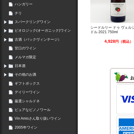
ハンガリー
チリ
スパークリングワイン
シードルリー ドゥ ヴェル
ビオロジック(オーガニック)ワイン
ドル 2021 750ml
古酒（バックヴィンテージ）
4,928
円（税込）
甘口のワイン
メルマガ限定
日本酒
その他のお酒
ギフトボックス
デイリーワイン
厳選シャルドネ
ピュアなピノノワール
Vin Amisさん取り扱いワイン
2005年ワイン