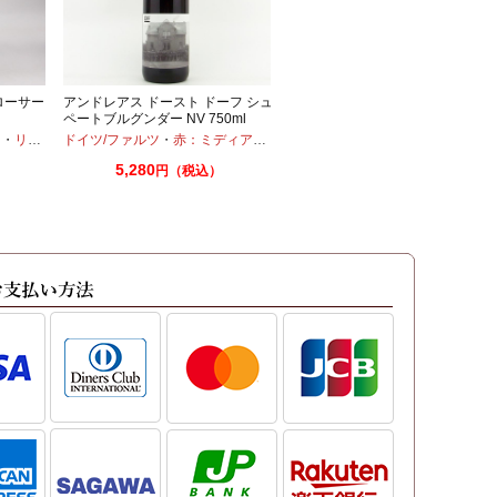
ローサー
アンドレアス ドースト ドーフ シュ
ペートブルグンダー NV 750ml
口
・
リースリング
ドイツ/ファルツ
・
赤：ミディアムボディ
・
ピノノワール
5,280
円（税込）