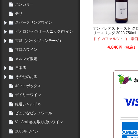
ハンガリー
チリ
スパークリングワイン
アンドレアス ドースト グ
ビオロジック(オーガニック)ワイン
リースリング 2023 750ml
ドイツ/ファルツ
・
白：辛
古酒（バックヴィンテージ）
4,840
円（税込）
甘口のワイン
メルマガ限定
日本酒
その他のお酒
ギフトボックス
デイリーワイン
厳選シャルドネ
ピュアなピノノワール
Vin Amisさん取り扱いワイン
2005年ワイン