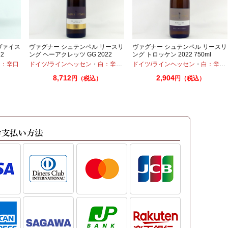
ヴァイス
ヴァグナー シュテンペル リースリ
ヴァグナー シュテンペル リースリ
2
ング ヘーアクレッツ GG 2022
ング トロッケン 2022 750ml
750ml
白：辛口
ドイツ/ラインヘッセン
・
白：辛口
・
リースリング
ドイツ/ラインヘッセン
・
白：辛口
8,712
2,904
円（税込）
円（税込）