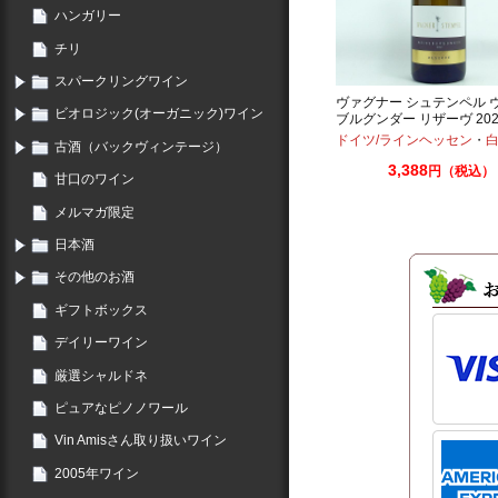
ハンガリー
チリ
スパークリングワイン
ヴァグナー シュテンペル 
ビオロジック(オーガニック)ワイン
ブルグンダー リザーヴ 202
750ml
ドイツ/ラインヘッセン
・
古酒（バックヴィンテージ）
3,388
円（税込）
甘口のワイン
メルマガ限定
日本酒
その他のお酒
ギフトボックス
デイリーワイン
厳選シャルドネ
ピュアなピノノワール
Vin Amisさん取り扱いワイン
2005年ワイン