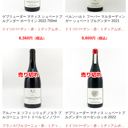
ゲブリューダー マティス シュペートブ
ベルンハルト フーバー マルターディン
ルグンダー ホーライン 2022 750ml
ガー シュペートブルグンダー 2021
750ml
ドイツ/バーデン
・
赤：ミディアムボディ
・
ドイツ/バーデン
ピノノワール
・
赤：ミディアムボディ
8,360
8,800
円（税込）
円（税込）
アルノー エ ソフィ シリュグ ノエラ ブ
ゲブリューダー マティス シュペートブ
ルゴーニュ コート ドール ピノノワー
ルグンダー ローゼンロッホ 2022
ル 2023 750ml
750ml
フランス/ブルゴーニュ
・
赤：ミディアムボディ
ドイツ/バーデン
・
ピノノワール
・
赤：ミディアムボディ