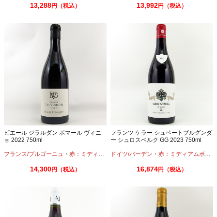
13,288
13,992
円（税込）
円（税込）
ピエール ジラルダン ポマール ヴィニ
フランツ ケラー シュペートブルグンダ
ョ 2022 750ml
ー シュロスベルク GG 2023 750ml
フランス/ブルゴーニュ
・
赤：ミディアムボディ
ドイツ/バーデン
・
ピノノワール
・
赤：ミディアムボディ
14,300
16,874
円（税込）
円（税込）