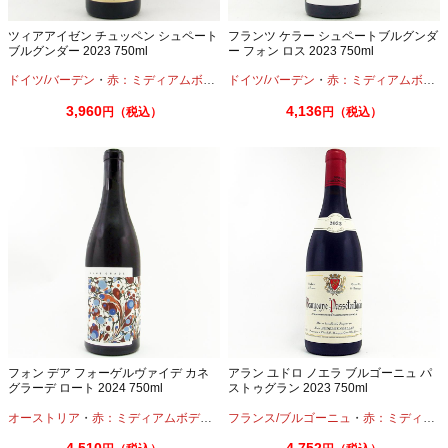
ツィアアイゼン チュッペン シュペート
フランツ ケラー シュペートブルグンダ
ブルグンダー 2023 750ml
ー フォン ロス 2023 750ml
ドイツ/バーデン
・
赤：ミディアムボディ
・
ドイツ/バーデン
ピノノワール
・
赤：ミディアムボディ
3,960
4,136
円（税込）
円（税込）
フォン デア フォーゲルヴァイデ カネ
アラン ユドロ ノエラ ブルゴーニュ パ
グラーデ ロート 2024 750ml
ストゥグラン 2023 750ml
オーストリア
・
赤：ミディアムボディ
・
シラー
フランス/ブルゴーニュ
・
ツヴァイゲルトレーベ
・
赤：ミディアムボディ