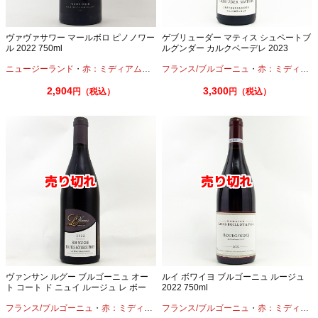
ヴァヴァサワー マールボロ ピノノワー
ゲブリューダー マティス シュペートブ
ル 2022 750ml
ルグンダー カルクベーデレ 2023
750ml
ニュージーランド
・
赤：ミディアムボディ
フランス/ブルゴーニュ
・
ピノノワール
・
赤：ミディアムボディ
2,904
3,300
円（税込）
円（税込）
ヴァンサン ルグー ブルゴーニュ オー
ルイ ボワイヨ ブルゴーニュ ルージュ
ト コート ド ニュイ ルージュ レ ボー
2022 750ml
モン リュソ2022 750ml
フランス/ブルゴーニュ
・
赤：ミディアムボディ
フランス/ブルゴーニュ
・
ピノノワール
・
赤：ミディアムボディ