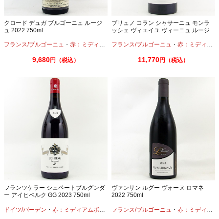
クロード デュガ ブルゴーニュ ルージ
ブリュノ コラン シャサーニュ モンラ
ュ 2022 750ml
ッシェ ヴィエイユ ヴィーニュ ルージ
ュ 2023 750ml
フランス/ブルゴーニュ
・
赤：ミディアムボディ
フランス/ブルゴーニュ
・
ピノノワール
・
赤：ミディアムボディ
9,680
11,770
円（税込）
円（税込）
フランツケラー シュペートブルグンダ
ヴァンサン ルグー ヴォーヌ ロマネ
ー アイヒベルク GG 2023 750ml
2022 750ml
ドイツ/バーデン
・
赤：ミディアムボディ
・
フランス/ブルゴーニュ
ピノノワール
・
赤：ミディアムボディ