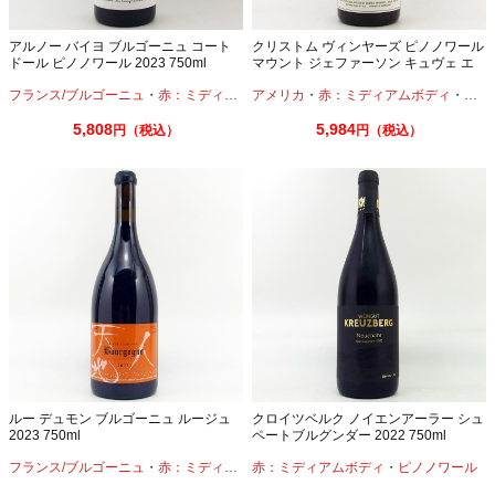
アルノー バイヨ ブルゴーニュ コート
クリストム ヴィンヤーズ ピノノワール
ドール ピノノワール 2023 750ml
マウント ジェファーソン キュヴェ エ
ステート 2024 750ml
フランス/ブルゴーニュ
・
赤：ミディアムボディ
アメリカ
・
ピノノワール
・
赤：ミディアムボディ
・
ピノ
5,808
5,984
円（税込）
円（税込）
ルー デュモン ブルゴーニュ ルージュ
クロイツベルク ノイエンアーラー シュ
2023 750ml
ペートブルグンダー 2022 750ml
フランス/ブルゴーニュ
・
赤：ミディアムボディ
赤：ミディアムボディ
・
ピノノワール
・
ピノノワール