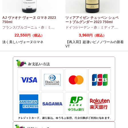
AJ ヴァオナ ヴォーヌ ロマネ 2023
ツィアアイゼン チュッペン シュペ
750ml
ートブルグンダー 2023 750ml
フランス/ブルゴーニュ
・
赤：ミディアムボディ
ドイツ/バーデン
・
ピノノワール
・
赤：ミディアムボディ
22,550
3,960
円（税込）
円（税込）
淡く美しいヴォーヌロマネ
【再入荷】超凄いピノノワールの新着
VT