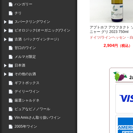
ハンガリー
チリ
スパークリングワイン
アプトホフ アウフタクト 
ビオロジック(オーガニック)ワイン
ニャー グリ 2023 750ml
ドイツ/ラインヘッセン
・
白
古酒（バックヴィンテージ）
2,904
円（税込）
甘口のワイン
メルマガ限定
日本酒
その他のお酒
ギフトボックス
デイリーワイン
厳選シャルドネ
ピュアなピノノワール
Vin Amisさん取り扱いワイン
2005年ワイン