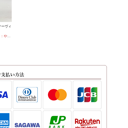
ソーヴィ
：やや辛口