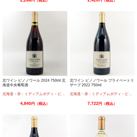
2,266
2,420
円（税込）
円（税込）
北ワイン ピノノワール 2024 750ml 北
北ワイン ピノノワール プライベートリ
海道中央葡萄酒
ザーブ 2022 750ml
北海道
・
赤：ミディアムボディ
・
ピノノワール
北海道
・
赤：ミディアムボディ
・
ピノノワール
4,840
7,722
円（税込）
円（税込）