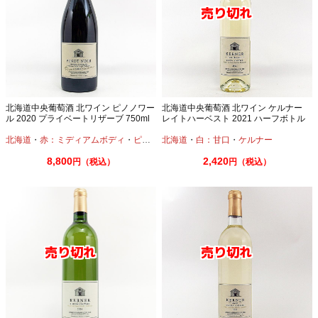
北海道中央葡萄酒 北ワイン ピノノワー
北海道中央葡萄酒 北ワイン ケルナー
ル 2020 プライベートリザーブ 750ml
レイトハーベスト 2021 ハーフボトル
千歳ワイナリー
375ml 千歳ワイナリー
北海道
・
赤：ミディアムボディ
・
ピノノワール
北海道
・
白：甘口
・
ケルナー
8,800
2,420
円（税込）
円（税込）