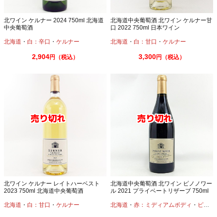
北ワイン ケルナー 2024 750ml 北海道
北海道中央葡萄酒 北ワイン ケルナー甘
中央葡萄酒
口 2022 750ml 日本ワイン
北海道
・
白：辛口
・
ケルナー
北海道
・
白：甘口
・
ケルナー
2,904
3,300
円（税込）
円（税込）
北ワイン ケルナー レイトハーベスト
北海道中央葡萄酒 北ワイン ピノノワー
2023 750ml 北海道中央葡萄酒
ル 2021 プライベートリザーブ 750ml
千歳ワイナリー
北海道
・
白：甘口
・
ケルナー
北海道
・
赤：ミディアムボディ
・
ピノノワール