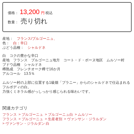
13,200
価格：
円
税込
売り切れ
数量：
産地
フランス/ブルゴーニュ、
色
白：辛口
ぶどう品種
シャルドネ
白 コクの豊かな辛口
産地 フランス ブルゴーニュ地方 コート・ド・ボーヌ地区 ムルソー村
ブドウ品種 シャルドネ
樽熟成 フレンチオーク樽で16か月
アルコール 13.5％
ムルソー村の上部に位置する1級畑「ブラニー」からのシャルドネで仕込まれる
フルボディの白。
力強くミネラル感がっしっかり感じられる味わいです。
関連カテゴリ
フランス
ブルゴーニュ
ブルゴーニュ白
ムルソー
フランス
ブルゴーニュ
生産者別
ヴァンサン・ジラルダン
ヴァンサン・ジラルダン 白