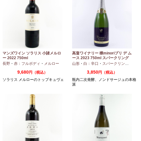
マンズワイン ソラリス 小諸メルロ
高畠ワイナリー 穣minoriプリ デ ム
ー 2022 750ml
ース 2023 750ml スパークリング
ワイン
長野
・
赤：フルボディ
・
メルロー
山形
・
白：辛口
・
スパークリングワイン
9,680
3,850
円（税込）
円（税込）
ソラリス メルローのトップキュヴェ
瓶内二次発酵、ノンドサージュの本格
派