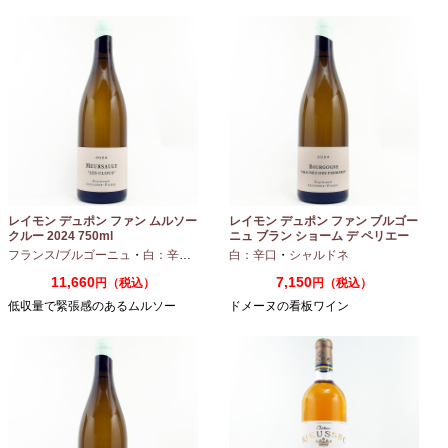
レイモン デュポン ファン ムルソー
レイモン デュポン ファン ブルゴー
クルー 2024 750ml
ニュ ブラン ショーム デ ペリエー
ル 2024 750ml
フランス/ブルゴーニュ
・
白：辛口
・
シャルドネ
白：辛口
・
シャルドネ
11,660
7,150
円（税込）
円（税込）
低収量で緊張感のあるムルソー
ドメーヌの看板ワイン