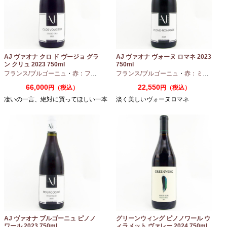
AJ ヴァオナ クロ ド ヴージョ グラ
AJ ヴァオナ ヴォーヌ ロマネ 2023
ン クリュ 2023 750ml
750ml
フランス/ブルゴーニュ
・
赤：フルボディ
・
フランス/ブルゴーニュ
ピノノワール
・
赤：ミディアムボディ
66,000
22,550
円（税込）
円（税込）
凄いの一言、絶対に買ってほしい一本
淡く美しいヴォーヌロマネ
AJ ヴァオナ ブルゴーニュ ピノノ
グリーンウィング ピノノワール ウ
ワール 2023 750ml
ィラメット ヴァレー 2024 750ml