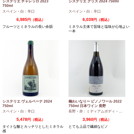
システリエ チャレッロ 2023
システリエ グリス 2024 750ml
750ml
スペイン
・
白：辛口
スペイン
・
白：辛口
6,985
6,039
円（税込）
円（税込）
フルーツとミネラルの長い余韻
ミネラル主体で旨味と塩味が心地よい
一本
システリエ ヴェルベーナ 2024
楠わいなりー ピノノワール 2022
750ml
750ml 日本ワイン 長野
スペイン
・
白：辛口
長野
・
赤：ミディアムボディ
・
ピノノワ
5,478
3,960
円（税込）
円（税込）
タイトな酸とカッチリとしたミネラル
とても上品で繊細なピノ
感