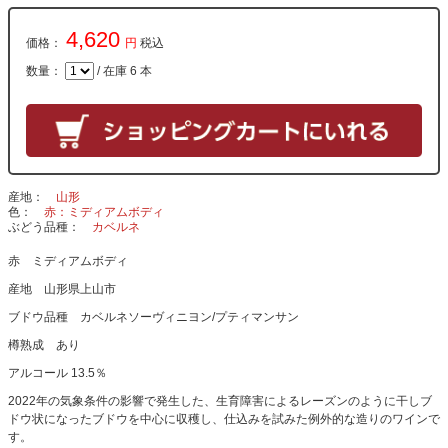
4,620
価格：
円
税込
数量：
/ 在庫 6 本
産地
山形
色
赤：ミディアムボディ
ぶどう品種
カベルネ
赤 ミディアムボディ
産地 山形県上山市
ブドウ品種 カベルネソーヴィニヨン/プティマンサン
樽熟成 あり
アルコール 13.5％
2022年の気象条件の影響で発生した、生育障害によるレーズンのように干しブ
ドウ状になったブドウを中心に収穫し、仕込みを試みた例外的な造りのワインで
す。