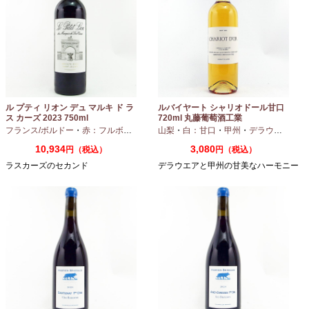
ル プティ リオン デュ マルキ ド ラ
ルバイヤート シャリオドール甘口
ス カーズ 2023 750ml
720ml 丸藤葡萄酒工業
フランス/ボルドー
・
赤：フルボディ
山梨
・
白：甘口
・
甲州
・
デラウエア
10,934
3,080
円（税込）
円（税込）
ラスカーズのセカンド
デラウエアと甲州の甘美なハーモニー