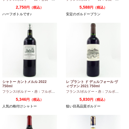
2,750
5,588
円（税込）
円（税込）
ハーフボトルです♪
安定のボルドーブラン
シャトー カントメルル 2022
レ プラント ド デュルフォール ヴ
750ml
ィヴァン 2021 750ml
フランス/ボルドー
・
赤：フルボディ
・
カベルネ
フランス/ボルドー
・
カベルネフラン
・
赤：フルボディ
・
プティヴェル
5,346
5,830
円（税込）
円（税込）
人気の格付けシャトー
狙い目高品質ボルドー