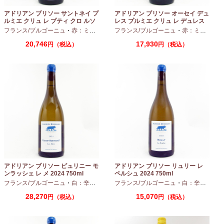
アドリアン ブリソー サントネイ プ
アドリアン ブリソー オーセイ デュ
ルミエ クリュ レ プティ クロ ルソ
レス プルミエ クリュ レ デュレス
ー 2024 750ml
2024 750ml
フランス/ブルゴーニュ
・
赤：ミディアムボディ
フランス/ブルゴーニュ
・
ピノノワール
・
赤：ミディアムボディ
20,746
17,930
円（税込）
円（税込）
アドリアン ブリソー ピュリニー モ
アドリアン ブリソー リュリー レ
ンラッシェ レ メ 2024 750ml
ペルシュ 2024 750ml
フランス/ブルゴーニュ
・
白：辛口
・
シャルドネ
フランス/ブルゴーニュ
・
白：辛口
・
シャ
28,270
15,070
円（税込）
円（税込）