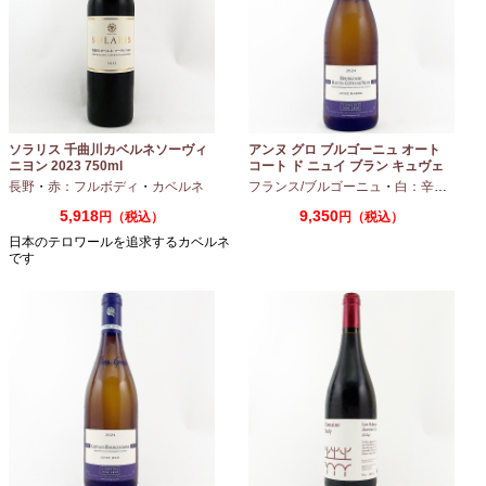
ソラリス 千曲川カベルネソーヴィ
アンヌ グロ ブルゴーニュ オート
ニヨン 2023 750ml
コート ド ニュイ ブラン キュヴェ
マリーヌ 2024 750ml
長野
・
赤：フルボディ
・
カベルネ
フランス/ブルゴーニュ
・
白：辛口
・
シャ
5,918
9,350
円（税込）
円（税込）
日本のテロワールを追求するカベルネ
です