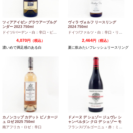
ツィアアイゼン グラウアーブルグ
ヴィラ ヴォルフ リースリング
ンダー 2023 750ml
2024 750ml
ドイツ/バーデン
・
白：辛口
・
ピノグリ
ドイツ/ファルツ
・
白：辛口
・
リースリング
4,070
2,464
円（税込）
円（税込）
濃いめで満足感のある白
夏に飲みたいフレッシュリースリング
カノンコップ カデット ピノタージ
ドメーヌ デ シェゾー ジュヴレ シ
ュ ロゼ 2025 750ml
ャンベルタン クロ デ シェゾー モ
ノポール 2023 750ml
南アフリカ
・
ロゼ：辛口
フランス/ブルゴーニュ
・
赤：ミディアムボディ