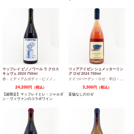
マッフレイ ピノノワール ラ クロス
ツィアアイゼン シュメッターリン
キュヴェ 2024 750ml
グ ロゼ 2024 750ml
赤：ミディアムボディ
・
ピノノワール
ドイツ/バーデン
・
ロゼ：辛口
・
ピノノワ
24,200
3,300
円（税込）
円（税込）
【超限定】マッフレイとレ・ジャルダ
妥協なしのロゼ
ン・ヴィヴァンのコラボワイン