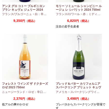
アンヌ グロ コトー ブルギニヨン
モリー ソミュール シャンピニー ル
ブラン キュヴェ ジュリー 2024
ージュ レ シバリット 2024 750ml
フランス/ブルゴーニュ
・
白：辛口
・
シャルドネ
フランス/ロワール
・
赤：ミディアムボディ
9,350
6,820
円（税込）
円（税込）
注目の若手生産者
フォレスト ワインズ ザ ドクターズ
ブレッド＆バター カリフォルニア
ロゼ 2023 750ml
スパークリング ブリュット キュヴ
ェ NV 750ml
ニュージーランド
・
ロゼ：辛口
・
ピノノワール
アメリカ
・
スパークリングワイン
・
シャ
2,376
3,498
円（税込）
円（税込）
低アルの爽やかロゼ
ブレバタからスパークリングが登場で
す