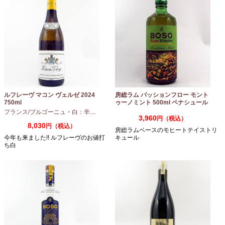
ルフレーヴ マコン ヴェルゼ 2024
房総ラム パッションフロー モント
750ml
ゥーノミント 500ml ペナシュール
房総
フランス/ブルゴーニュ
・
白：辛口
・
シャルドネ
3,960
円（税込）
8,030
円（税込）
房総ラムベースのモヒートテイストリ
今年も来ました!! ルフレーヴのお値打
キュール
ち白