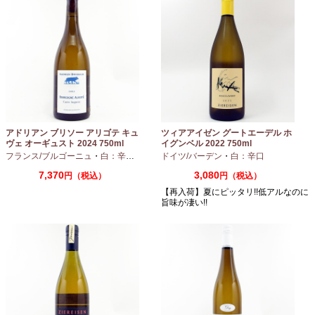
アドリアン ブリソー アリゴテ キュ
ツィアアイゼン グートエーデル ホ
ヴェ オーギュスト 2024 750ml
イグンベル 2022 750ml
フランス/ブルゴーニュ
・
白：辛口
・
アリゴテ
ドイツ/バーデン
・
白：辛口
7,370
3,080
円（税込）
円（税込）
【再入荷】夏にピッタリ!!低アルなのに
旨味が凄い!!