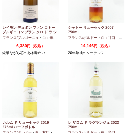
レイモン デュポン ファン コトー
シャトー リューセック 2007
ブルギニヨン ブラン クロ ド ラ シ
750ml
ャペル 2024 750ml
フランス/ブルゴーニュ
・
白：辛口
・
シャルドネ
フランス/ボルドー
・
白：甘口
・
セミヨン
6,380
14,146
円（税込）
円（税込）
繊細ながら芯のある味わい
20年熟成のソーテルヌ
カルム ド リューセック 2019
レ ザロム ド ラグランジュ 2023
375ml ハーフボトル
750ml
フランス/ボルドー
・
白：甘口
・
セミヨン
・
フランス/ボルドー
ソーヴィニオンブラン
・
白：辛口
・
セミヨン