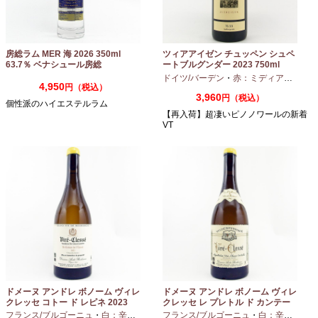
房総ラム MER 海 2026 350ml
ツィアアイゼン チュッペン シュペ
63.7％ ベナシュール房総
ートブルグンダー 2023 750ml
ドイツ/バーデン
・
赤：ミディアムボディ
4,950
円（税込）
3,960
円（税込）
個性派のハイエステルラム
【再入荷】超凄いピノノワールの新着
VT
ドメーヌ アンドレ ボノーム ヴィレ
ドメーヌ アンドレ ボノーム ヴィレ
クレッセ コトー ド レピネ 2023
クレッセ レ プレトル ド カンテー
750ml
ヌ 2023 750ml
フランス/ブルゴーニュ
・
白：辛口
・
シャルドネ
フランス/ブルゴーニュ
・
白：辛口
・
シャ