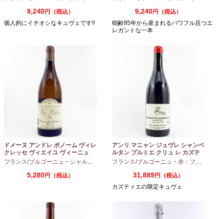
9,240
9,240
円（税込）
円（税込）
個人的にイチオシなキュヴェです!!
樹齢95年から産まれるパワフル且つエ
レガントな一本
ドメーヌ アンドレ ボノーム ヴィレ
アンリ マニャン ジュヴレ シャンベ
クレッセ ヴィエイユ ヴィーニュ
ルタン プルミエ クリュ レ カズテ
2024 750ml
ィエ エルバージュ 24 モワ 2023
フランス/ブルゴーニュ
・
シャルドネ
フランス/ブルゴーニュ
・
赤：フルボディ
750ml
5,280
31,889
円（税込）
円（税込）
カズティエの限定キュヴェ