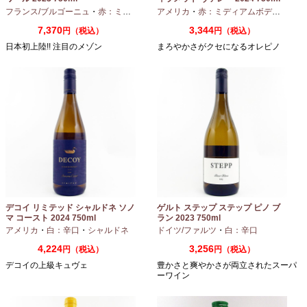
フランス/ブルゴーニュ
・
赤：ミディアムボディ
アメリカ
・
ピノノワール
・
赤：ミディアムボディ
・
ピノ
7,370
3,344
円（税込）
円（税込）
日本初上陸!! 注目のメゾン
まろやかさがクセになるオレピノ
デコイ リミテッド シャルドネ ソノ
ゲルト ステップ ステップ ピノ ブ
マ コースト 2024 750ml
ラン 2023 750ml
アメリカ
・
白：辛口
・
シャルドネ
ドイツ/ファルツ
・
白：辛口
4,224
3,256
円（税込）
円（税込）
デコイの上級キュヴェ
豊かさと爽やかさが両立されたスーパ
ーワイン