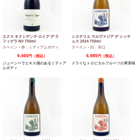
エクス オクシデンテ ロイグ デ ラ
システリエ マルヴァジア デ シッチ
フィゲラ NV 750ml
ェス 2024 750ml
（2022/2023）
スペイン
・
赤：ミディアムボディ
スペイン
・
白：辛口
9,460
6,985
円（税込）
円（税込）
ジューシーでエキス感のあるミディア
ドライなトロピカルフルーツの果実味
ムボディ