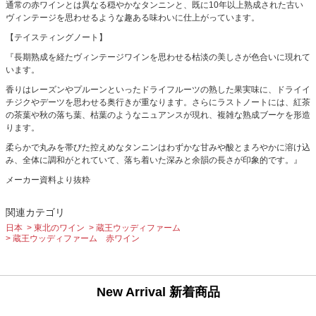
通常の赤ワインとは異なる穏やかなタンニンと、既に10年以上熟成された古い
ヴィンテージを思わせるような趣ある味わいに仕上がっています。
【テイスティングノート】
『長期熟成を経たヴィンテージワインを思わせる枯淡の美しさが色合いに現れて
います。
香りはレーズンやプルーンといったドライフルーツの熟した果実味に、ドライイ
チジクやデーツを思わせる奥行きが重なります。さらにラストノートには、紅茶
の茶葉や秋の落ち葉、枯葉のようなニュアンスが現れ、複雑な熟成ブーケを形造
ります。
柔らかで丸みを帯びた控えめなタンニンはわずかな甘みや酸とまろやかに溶け込
み、全体に調和がとれていて、落ち着いた深みと余韻の長さが印象的です。』
メーカー資料より抜粋
関連カテゴリ
日本
東北のワイン
蔵王ウッディファーム
蔵王ウッディファーム 赤ワイン
New Arrival 新着商品