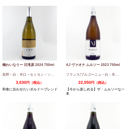
楠わいなりー 日滝原 2024 750ml
AJ ヴァオナ ムルソー 2023 750ml
長野
・
白：辛口
・
セミヨン
・
ソーヴィニオンブラン
フランス/ブルゴーニュ
・
白：辛口
・
シャ
3,630
22,550
円（税込）
円（税込）
和食に合わせたいボルドーブレンド
【今から楽しめる】ザ・ムルソーな一
本