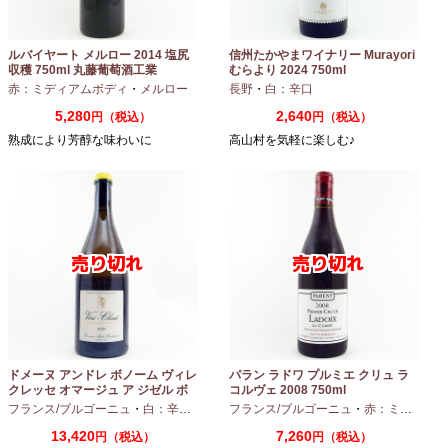
ルバイヤート メルロー 2014 塩尻
信州たかやまワイナリー Murayori
収穫 750ml 丸藤葡萄酒工業
むらより 2024 750ml
赤：ミディアムボディ
・
メルロー
長野
・
白：辛口
5,280
2,640
円（税込）
円（税込）
熟成により芳醇な味わいに
高山村を気軽に楽しむ♪
ドメーヌ アンドレ ボノーム ヴィレ
パラン ラドワ プルミエ クリュ ラ
クレッセ オマージュ ア ジゼル ボ
コルヴェ 2008 750ml
ノーム 2023 750ml
フランス/ブルゴーニュ
・
白：辛口
・
シャルドネ
フランス/ブルゴーニュ
・
赤：ミディアムボディ
13,420
7,260
円（税込）
円（税込）