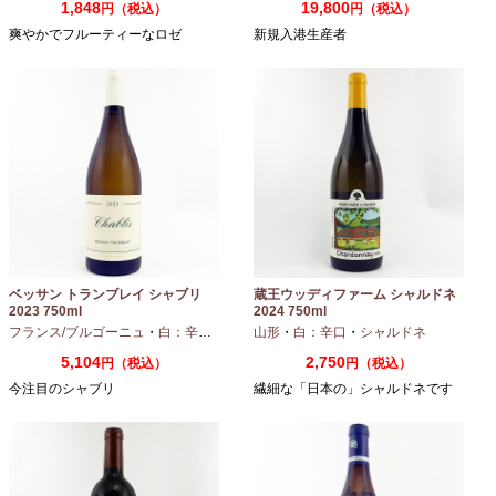
1,848
19,800
円（税込）
円（税込）
爽やかでフルーティーなロゼ
新規入港生産者
ベッサン トランブレイ シャブリ
蔵王ウッディファーム シャルドネ
2023 750ml
2024 750ml
フランス/ブルゴーニュ
・
白：辛口
・
シャルドネ
山形
・
白：辛口
・
シャルドネ
5,104
2,750
円（税込）
円（税込）
今注目のシャブリ
繊細な「日本の」シャルドネです