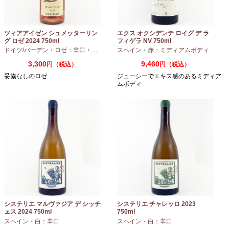
ツィアアイゼン シュメッターリン
エクス オクシデンテ ロイグ デ ラ
グ ロゼ 2024 750ml
フィゲラ NV 750ml
（2022/2023）
ドイツ/バーデン
・
ロゼ：辛口
・
ピノノワール
スペイン
・
赤：ミディアムボディ
3,300
9,460
円（税込）
円（税込）
妥協なしのロゼ
ジューシーでエキス感のあるミディア
ムボディ
システリエ マルヴァジア デ シッチ
システリエ チャレッロ 2023
ェス 2024 750ml
750ml
スペイン
・
白：辛口
スペイン
・
白：辛口