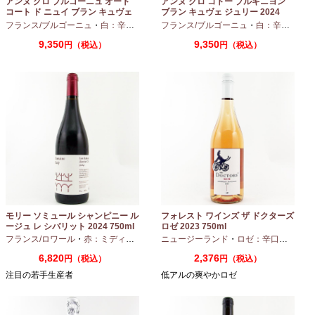
アンヌ グロ ブルゴーニュ オート
アンヌ グロ コトー ブルギニヨン
コート ド ニュイ ブラン キュヴェ
ブラン キュヴェ ジュリー 2024
マリーヌ 2024 750ml
フランス/ブルゴーニュ
・
白：辛口
・
シャルドネ
フランス/ブルゴーニュ
・
白：辛口
・
シャ
9,350
9,350
円（税込）
円（税込）
モリー ソミュール シャンピニー ル
フォレスト ワインズ ザ ドクターズ
ージュ レ シバリット 2024 750ml
ロゼ 2023 750ml
フランス/ロワール
・
赤：ミディアムボディ
ニュージーランド
・
カベルネフラン
・
ロゼ：辛口
・
ピノノ
6,820
2,376
円（税込）
円（税込）
注目の若手生産者
低アルの爽やかロゼ