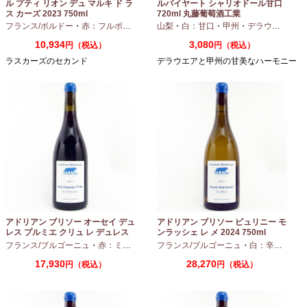
ル プティ リオン デュ マルキ ド ラ
ルバイヤート シャリオドール甘口
ス カーズ 2023 750ml
720ml 丸藤葡萄酒工業
フランス/ボルドー
・
赤：フルボディ
山梨
・
白：甘口
・
甲州
・
デラウエア
10,934
3,080
円（税込）
円（税込）
ラスカーズのセカンド
デラウエアと甲州の甘美なハーモニー
アドリアン ブリソー オーセイ デュ
アドリアン ブリソー ピュリニー モ
レス プルミエ クリュ レ デュレス
ンラッシェ レ メ 2024 750ml
2024 750ml
フランス/ブルゴーニュ
・
赤：ミディアムボディ
フランス/ブルゴーニュ
・
ピノノワール
・
白：辛口
・
シャ
17,930
28,270
円（税込）
円（税込）