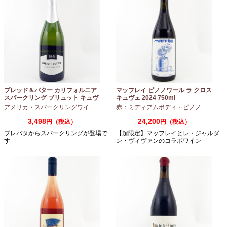
ブレッド＆バター カリフォルニア
マッフレイ ピノノワール ラ クロス
スパークリング ブリュット キュヴ
キュヴェ 2024 750ml
ェ NV 750ml
アメリカ
・
スパークリングワイン
・
シャルドネ
赤：ミディアムボディ
・
ピノノワール
3,498
24,200
円（税込）
円（税込）
ブレバタからスパークリングが登場で
【超限定】マッフレイとレ・ジャルダ
す
ン・ヴィヴァンのコラボワイン