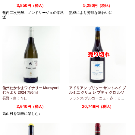
3,850
5,280
円（税込）
円（税込）
瓶内二次発酵、ノンドサージュの本格
熟成により芳醇な味わいに
派
信州たかやまワイナリー Murayori
アドリアン ブリソー サントネイ プ
むらより 2024 750ml
ルミエ クリュ レ プティ クロ ルソ
ー 2024 750ml
長野
・
白：辛口
フランス/ブルゴーニュ
・
赤：ミディアムボディ
2,640
20,746
円（税込）
円（税込）
高山村を気軽に楽しむ♪