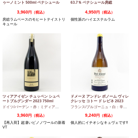
ゥーノミント 500ml ペナシュール
63.7％ ベナシュール房総
房総
3,960
4,950
円（税込）
円（税込）
房総ラムベースのモヒートテイストリ
個性派のハイエステルラム
キュール
ツィアアイゼン チュッペン シュペ
ドメーヌ アンドレ ボノーム ヴィレ
ートブルグンダー 2023 750ml
クレッセ コトー ド レピネ 2023
750ml
ドイツ/バーデン
・
赤：ミディアムボディ
・
フランス/ブルゴーニュ
ピノノワール
・
白：辛口
・
シャ
3,960
9,240
円（税込）
円（税込）
【再入荷】超凄いピノノワールの新着
個人的にイチオシなキュヴェです!!
VT