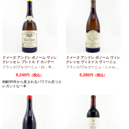
ドメーヌ アンドレ ボノーム ヴィレ
ドメーヌ アンドレ ボノーム ヴィレ
クレッセ レ プレトル ド カンテー
クレッセ ヴィエイユ ヴィーニュ
ヌ 2023 750ml
2024 750ml
フランス/ブルゴーニュ
・
白：辛口
・
シャルドネ
フランス/ブルゴーニュ
・
シャルドネ
9,240
5,280
円（税込）
円（税込）
樹齢95年から産まれるパワフル且つエ
レガントな一本