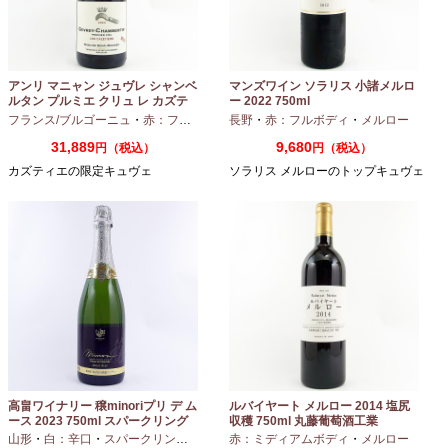
アンリ マニャン ジュヴレ シャンベ
マンズワイン ソラリス 小諸メルロ
ルタン プルミエ クリュ レ カズテ
ー 2022 750ml
ィエ エルバージュ 24 モワ 2023
フランス/ブルゴーニュ
・
赤：フルボディ
・
長野
ピノノワール
・
赤：フルボディ
・
メルロー
750ml
31,889
9,680
円（税込）
円（税込）
カズティエの限定キュヴェ
ソラリス メルローのトップキュヴェ
高畠ワイナリー 穣minoriプリ デ ム
ルバイヤート メルロー 2014 塩尻
ース 2023 750ml スパークリング
収穫 750ml 丸藤葡萄酒工業
ワイン
山形
・
白：辛口
・
スパークリングワイン
・
赤：ミディアムボディ
シャルドネ
・
メルロー