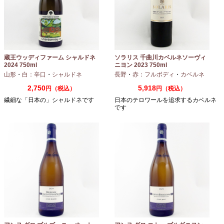
蔵王ウッディファーム シャルドネ
ソラリス 千曲川カベルネソーヴィ
2024 750ml
ニヨン 2023 750ml
山形
・
白：辛口
・
シャルドネ
長野
・
赤：フルボディ
・
カベルネ
2,750
5,918
円（税込）
円（税込）
繊細な「日本の」シャルドネです
日本のテロワールを追求するカベルネ
です