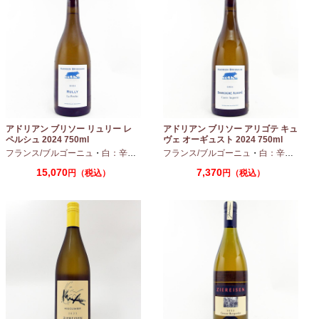
アドリアン ブリソー リュリー レ
アドリアン ブリソー アリゴテ キュ
ペルシュ 2024 750ml
ヴェ オーギュスト 2024 750ml
フランス/ブルゴーニュ
・
白：辛口
・
シャルドネ
フランス/ブルゴーニュ
・
白：辛口
・
アリ
15,070
7,370
円（税込）
円（税込）