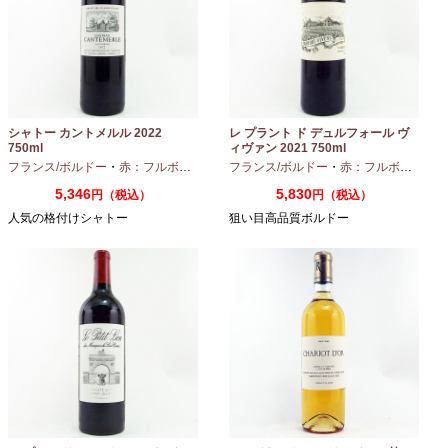
シャトー カントメルル 2022
レ プラント ド デュルフォール ヴ
750ml
ィヴァン 2021 750ml
フランス/ボルドー
・
赤：フルボディ
・
カベルネ
フランス/ボルドー
・
カベルネフラン
・
赤：フルボディ
・
プティヴェル
5,346
5,830
円（税込）
円（税込）
人気の格付けシャトー
狙い目高品質ボルドー