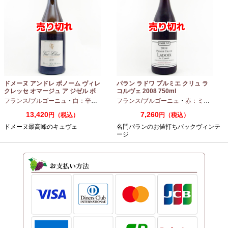
ドメーヌ アンドレ ボノーム ヴィレ
パラン ラドワ プルミエ クリュ ラ
クレッセ オマージュ ア ジゼル ボ
コルヴェ 2008 750ml
ノーム 2023 750ml
フランス/ブルゴーニュ
・
白：辛口
・
シャルドネ
フランス/ブルゴーニュ
・
赤：ミディアムボディ
13,420
7,260
円（税込）
円（税込）
ドメーヌ最高峰のキュヴェ
名門パランのお値打ちバックヴィンテ
ージ