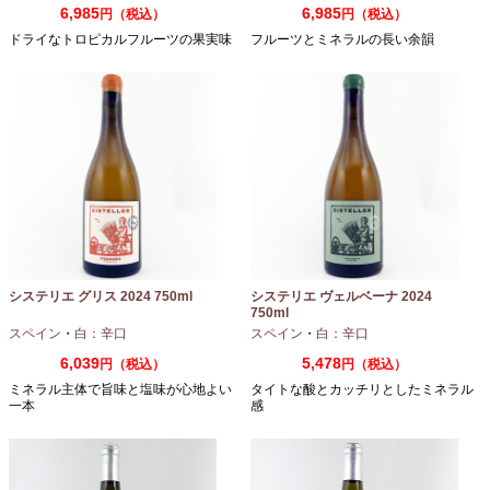
6,985
6,985
円（税込）
円（税込）
ドライなトロピカルフルーツの果実味
フルーツとミネラルの長い余韻
システリエ グリス 2024 750ml
システリエ ヴェルベーナ 2024
750ml
スペイン
・
白：辛口
スペイン
・
白：辛口
6,039
5,478
円（税込）
円（税込）
ミネラル主体で旨味と塩味が心地よい
タイトな酸とカッチリとしたミネラル
一本
感