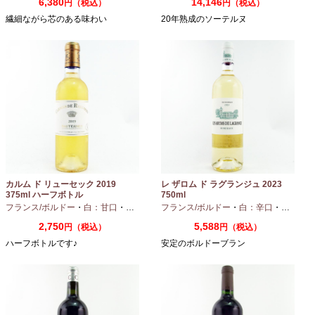
6,380
14,146
円（税込）
円（税込）
繊細ながら芯のある味わい
20年熟成のソーテルヌ
カルム ド リューセック 2019
レ ザロム ド ラグランジュ 2023
375ml ハーフボトル
750ml
フランス/ボルドー
・
白：甘口
・
セミヨン
・
フランス/ボルドー
ソーヴィニオンブラン
・
白：辛口
・
セミヨン
2,750
5,588
円（税込）
円（税込）
ハーフボトルです♪
安定のボルドーブラン