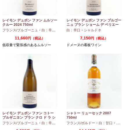
レイモン デュポン ファン ムルソー
レイモン デュポン ファン ブルゴー
クルー 2024 750ml
ニュ ブラン ショーム デ ペリエー
ル 2024 750ml
フランス/ブルゴーニュ
・
白：辛口
・
シャルドネ
白：辛口
・
シャルドネ
11,660
7,150
円（税込）
円（税込）
低収量で緊張感のあるムルソー
ドメーヌの看板ワイン
レイモン デュポン ファン コトー
シャトー リューセック 2007
ブルギニヨン ブラン クロ ド ラ シ
750ml
ャペル 2024 750ml
フランス/ブルゴーニュ
・
白：辛口
・
シャルドネ
フランス/ボルドー
・
白：甘口
・
セミヨン