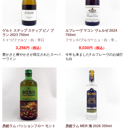
ゲルト ステップ ステップ ピノ ブ
ルフレーヴ マコン ヴェルゼ 2024
ラン 2023 750ml
750ml
ドイツ/ファルツ
・
白：辛口
フランス/ブルゴーニュ
・
白：辛口
・
シャ
3,256
8,030
円（税込）
円（税込）
豊かさと爽やかさが両立されたスーパ
今年も来ました!! ルフレーヴのお値打
ーワイン
ち白
房総ラム パッションフロー モント
房総ラム MER 海 2026 350ml