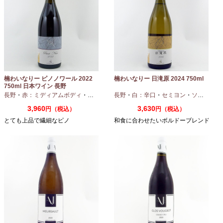
楠わいなりー ピノノワール 2022
楠わいなりー 日滝原 2024 750ml
750ml 日本ワイン 長野
長野
・
赤：ミディアムボディ
・
ピノノワール
長野
・
白：辛口
・
セミヨン
・
ソーヴィニオンブラン
3,960
3,630
円（税込）
円（税込）
とても上品で繊細なピノ
和食に合わせたいボルドーブレンド