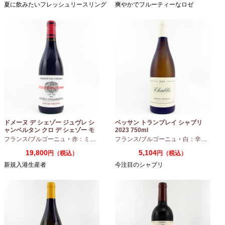
夏に飲みたいフレッシュリースリング
爽やかでフルーティーなロゼ
ドメーヌ デ シェゾー ジュヴレ シ
ベッサン トランブレイ シャブリ
ャンベルタン クロ デ シェゾー モ
2023 750ml
ノポール 2023 750ml
フランス/ブルゴーニュ
・
赤：ミディアムボディ
フランス/ブルゴーニュ
・
ピノノワール
・
白：辛口
・
シャ
19,800
5,104
円（税込）
円（税込）
新規入港生産者
今注目のシャブリ