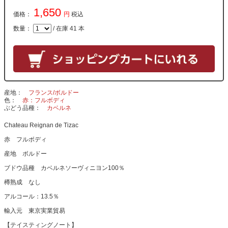
1,650
価格：
円
税込
数量：
/ 在庫 41 本
産地
フランス/ボルドー
色
赤：フルボディ
ぶどう品種
カベルネ
Chateau Reignan de Tizac
赤 フルボディ
産地 ボルドー
ブドウ品種 カベルネソーヴィニヨン100％
樽熟成 なし
アルコール：13.5％
輸入元 東京実業貿易
【テイスティングノート】