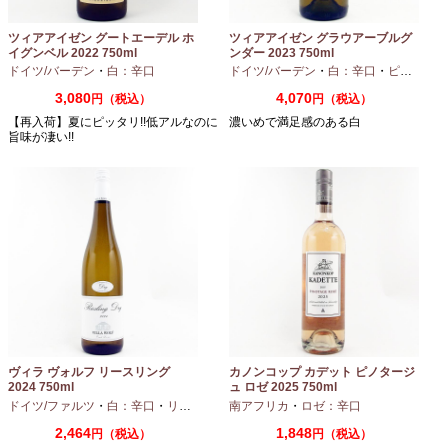
ツィアアイゼン グートエーデル ホ
ツィアアイゼン グラウアーブルグ
イグンベル 2022 750ml
ンダー 2023 750ml
ドイツ/バーデン
・
白：辛口
ドイツ/バーデン
・
白：辛口
・
ピノグリ
3,080
4,070
円（税込）
円（税込）
【再入荷】夏にピッタリ!!低アルなのに
濃いめで満足感のある白
旨味が凄い!!
ヴィラ ヴォルフ リースリング
カノンコップ カデット ピノタージ
2024 750ml
ュ ロゼ 2025 750ml
ドイツ/ファルツ
・
白：辛口
・
リースリング
南アフリカ
・
ロゼ：辛口
2,464
1,848
円（税込）
円（税込）