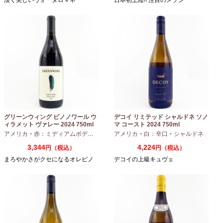
淡く美しいヴォーヌロマネ
日本初上陸!! 注目のメゾン
グリーンウィング ピノノワール ウ
デコイ リミテッド シャルドネ ソノ
ィラメット ヴァレー 2024 750ml
マ コースト 2024 750ml
アメリカ
・
赤：ミディアムボディ
・
ピノノワール
アメリカ
・
白：辛口
・
シャルドネ
3,344
4,224
円（税込）
円（税込）
まろやかさがクセになるオレピノ
デコイの上級キュヴェ