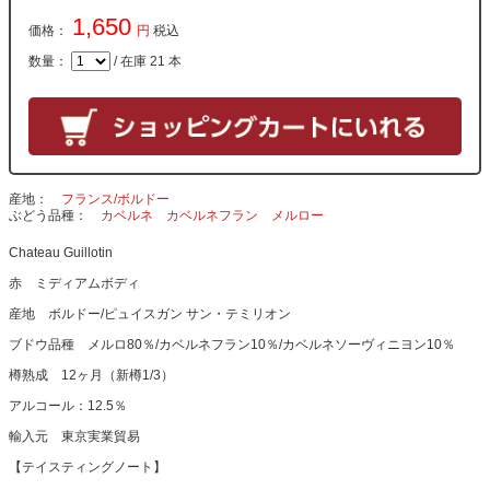
1,650
価格：
円
税込
数量：
/ 在庫 21 本
産地
フランス/ボルドー
ぶどう品種
カベルネ
カベルネフラン
メルロー
Chateau Guillotin
赤 ミディアムボディ
産地 ボルドー/ピュイスガン サン・テミリオン
ブドウ品種 メルロ80％/カベルネフラン10％/カベルネソーヴィニヨン10％
樽熟成 12ヶ月（新樽1/3）
アルコール：12.5％
輸入元 東京実業貿易
【テイスティングノート】