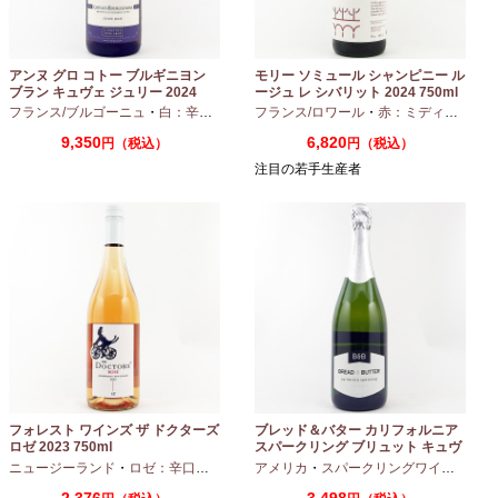
アンヌ グロ コトー ブルギニヨン
モリー ソミュール シャンピニー ル
ブラン キュヴェ ジュリー 2024
ージュ レ シバリット 2024 750ml
フランス/ブルゴーニュ
・
白：辛口
・
シャルドネ
フランス/ロワール
・
赤：ミディアムボディ
9,350
6,820
円（税込）
円（税込）
注目の若手生産者
フォレスト ワインズ ザ ドクターズ
ブレッド＆バター カリフォルニア
ロゼ 2023 750ml
スパークリング ブリュット キュヴ
ェ NV 750ml
ニュージーランド
・
ロゼ：辛口
・
ピノノワール
アメリカ
・
スパークリングワイン
・
シャ
2,376
3,498