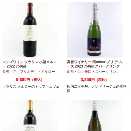
マンズワイン ソラリス 小諸メルロ
高畠ワイナリー 穣minoriプリ デ ム
ー 2022 750ml
ース 2023 750ml スパークリング
ワイン
長野
・
赤：フルボディ
・
メルロー
山形
・
白：辛口
・
スパークリングワイン
9,680
3,850
円（税込）
円（税込）
ソラリス メルローのトップキュヴェ
瓶内二次発酵、ノンドサージュの本格
派