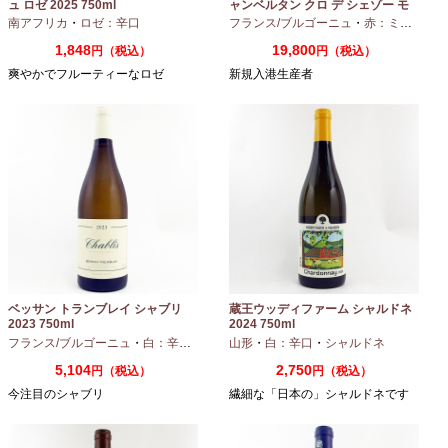
ュ ロゼ 2025 750ml
ャンベルタン クロ デ シェゾー モ
ノポール 2023 750ml
南アフリカ
・
ロゼ：辛口
フランス/ブルゴーニュ
・
赤：ミディアムボディ
1,848
19,800
円（税込）
円（税込）
爽やかでフルーティーなロゼ
新規入港生産者
ベッサン トランブレイ シャブリ
蔵王ウッディファーム シャルドネ
2023 750ml
2024 750ml
フランス/ブルゴーニュ
・
白：辛口
・
シャルドネ
山形
・
白：辛口
・
シャルドネ
5,104
2,750
円（税込）
円（税込）
今注目のシャブリ
繊細な「日本の」シャルドネです