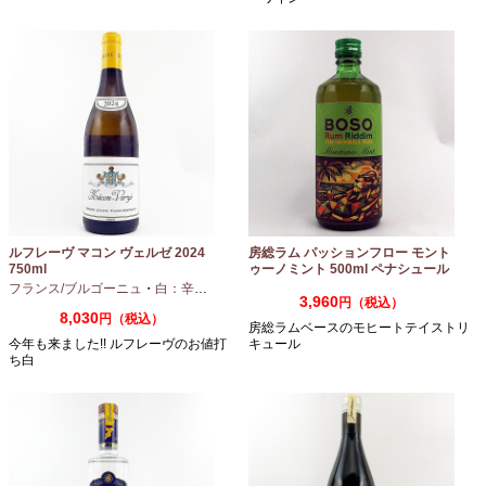
ルフレーヴ マコン ヴェルゼ 2024
房総ラム パッションフロー モント
750ml
ゥーノミント 500ml ペナシュール
房総
フランス/ブルゴーニュ
・
白：辛口
・
シャルドネ
3,960
円（税込）
8,030
円（税込）
房総ラムベースのモヒートテイストリ
今年も来ました!! ルフレーヴのお値打
キュール
ち白