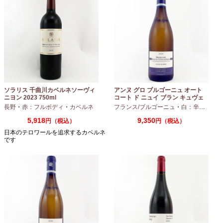
ソラリス 千曲川カベルネソーヴィ
アンヌ グロ ブルゴーニュ オート
ニヨン 2023 750ml
コート ド ニュイ ブラン キュヴェ
マリーヌ 2024 750ml
長野
・
赤：フルボディ
・
カベルネ
フランス/ブルゴーニュ
・
白：辛口
・
シャ
5,918
9,350
円（税込）
円（税込）
日本のテロワールを追求するカベルネ
です