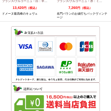
ノーム 2023 750ml
フランス/ブルゴーニュ
・
白：辛口
・
シャルドネ
フランス/ブルゴーニュ
・
赤：ミディアムボディ
13,420
7,260
円（税込）
円（税込）
ドメーヌ最高峰のキュヴェ
名門パランのお値打ちバックヴィンテ
ージ