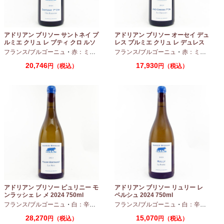
アドリアン ブリソー サントネイ プ
アドリアン ブリソー オーセイ デュ
ルミエ クリュ レ プティ クロ ルソ
レス プルミエ クリュ レ デュレス
ー 2024 750ml
2024 750ml
フランス/ブルゴーニュ
・
赤：ミディアムボディ
フランス/ブルゴーニュ
・
ピノノワール
・
赤：ミディアムボディ
20,746
17,930
円（税込）
円（税込）
アドリアン ブリソー ピュリニー モ
アドリアン ブリソー リュリー レ
ンラッシェ レ メ 2024 750ml
ペルシュ 2024 750ml
フランス/ブルゴーニュ
・
白：辛口
・
シャルドネ
フランス/ブルゴーニュ
・
白：辛口
・
シャ
28,270
15,070
円（税込）
円（税込）