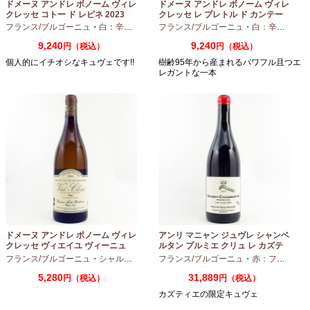
ドメーヌ アンドレ ボノーム ヴィレ
ドメーヌ アンドレ ボノーム ヴィレ
クレッセ コトー ド レピネ 2023
クレッセ レ プレトル ド カンテー
750ml
ヌ 2023 750ml
フランス/ブルゴーニュ
・
白：辛口
・
シャルドネ
フランス/ブルゴーニュ
・
白：辛口
・
シャ
9,240
9,240
円（税込）
円（税込）
個人的にイチオシなキュヴェです!!
樹齢95年から産まれるパワフル且つエ
レガントな一本
ドメーヌ アンドレ ボノーム ヴィレ
アンリ マニャン ジュヴレ シャンベ
クレッセ ヴィエイユ ヴィーニュ
ルタン プルミエ クリュ レ カズテ
2024 750ml
ィエ エルバージュ 24 モワ 2023
フランス/ブルゴーニュ
・
シャルドネ
フランス/ブルゴーニュ
・
赤：フルボディ
750ml
5,280
31,889
円（税込）
円（税込）
カズティエの限定キュヴェ