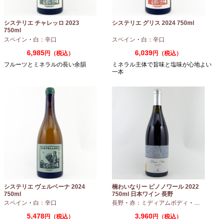
システリエ チャレッロ 2023
システリエ グリス 2024 750ml
750ml
スペイン
・
白：辛口
スペイン
・
白：辛口
6,985
6,039
円（税込）
円（税込）
フルーツとミネラルの長い余韻
ミネラル主体で旨味と塩味が心地よい
一本
システリエ ヴェルベーナ 2024
楠わいなりー ピノノワール 2022
750ml
750ml 日本ワイン 長野
スペイン
・
白：辛口
長野
・
赤：ミディアムボディ
・
ピノノワ
5,478
3,960
円（税込）
円（税込）