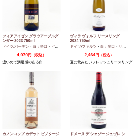
ツィアアイゼン グラウアーブルグ
ヴィラ ヴォルフ リースリング
ンダー 2023 750ml
2024 750ml
ドイツ/バーデン
・
白：辛口
・
ピノグリ
ドイツ/ファルツ
・
白：辛口
・
リースリング
4,070
2,464
円（税込）
円（税込）
濃いめで満足感のある白
夏に飲みたいフレッシュリースリング
カノンコップ カデット ピノタージ
ドメーヌ デ シェゾー ジュヴレ シ