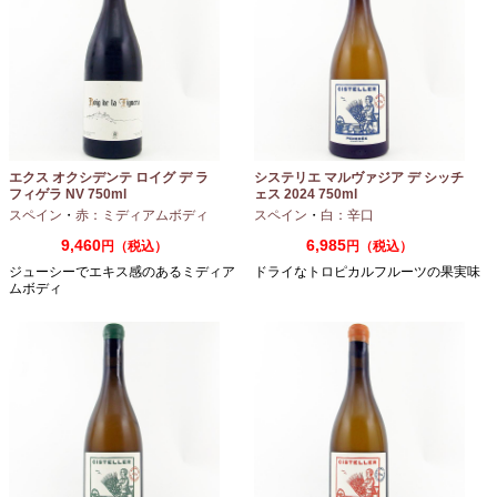
エクス オクシデンテ ロイグ デ ラ
システリエ マルヴァジア デ シッチ
フィゲラ NV 750ml
ェス 2024 750ml
（2022/2023）
スペイン
・
赤：ミディアムボディ
スペイン
・
白：辛口
9,460
6,985
円（税込）
円（税込）
ジューシーでエキス感のあるミディア
ドライなトロピカルフルーツの果実味
ムボディ