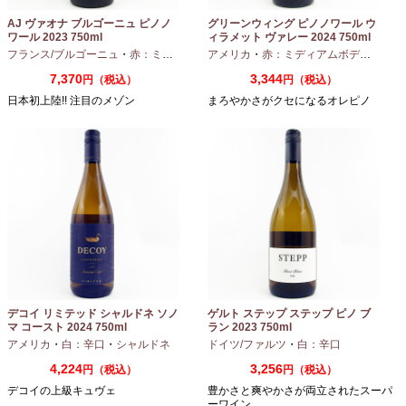
AJ ヴァオナ ブルゴーニュ ピノノ
グリーンウィング ピノノワール ウ
ワール 2023 750ml
ィラメット ヴァレー 2024 750ml
フランス/ブルゴーニュ
・
赤：ミディアムボディ
アメリカ
・
ピノノワール
・
赤：ミディアムボディ
・
ピノ
7,370
3,344
円（税込）
円（税込）
日本初上陸!! 注目のメゾン
まろやかさがクセになるオレピノ
デコイ リミテッド シャルドネ ソノ
ゲルト ステップ ステップ ピノ ブ
マ コースト 2024 750ml
ラン 2023 750ml
アメリカ
・
白：辛口
・
シャルドネ
ドイツ/ファルツ
・
白：辛口
4,224
3,256
円（税込）
円（税込）
デコイの上級キュヴェ
豊かさと爽やかさが両立されたスーパ
ーワイン