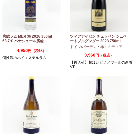
房総ラム MER 海 2026 350ml
ツィアアイゼン チュッペン シュペ
63.7％ ベナシュール房総
ートブルグンダー 2023 750ml
ドイツ/バーデン
・
赤：ミディアムボディ
4,950
円（税込）
3,960
円（税込）
個性派のハイエステルラム
【再入荷】超凄いピノノワールの新着
VT