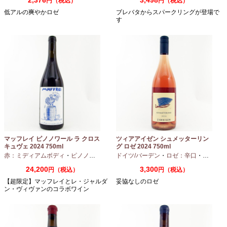
円（税込）
円（税込）
低アルの爽やかロゼ
ブレバタからスパークリングが登場で
す
マッフレイ ピノノワール ラ クロス
ツィアアイゼン シュメッターリン
キュヴェ 2024 750ml
グ ロゼ 2024 750ml
赤：ミディアムボディ
・
ピノノワール
ドイツ/バーデン
・
ロゼ：辛口
・
ピノノワ
24,200
3,300
円（税込）
円（税込）
【超限定】マッフレイとレ・ジャルダ
妥協なしのロゼ
ン・ヴィヴァンのコラボワイン