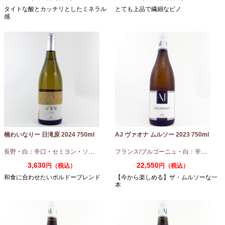
タイトな酸とカッチリとしたミネラル
とても上品で繊細なピノ
感
楠わいなりー 日滝原 2024 750ml
AJ ヴァオナ ムルソー 2023 750ml
長野
・
白：辛口
・
セミヨン
・
ソーヴィニオンブラン
フランス/ブルゴーニュ
・
白：辛口
・
シャ
3,630
22,550
円（税込）
円（税込）
和食に合わせたいボルドーブレンド
【今から楽しめる】ザ・ムルソーな一
本