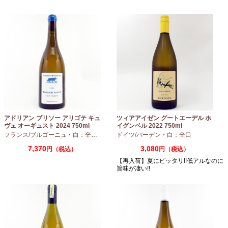
アドリアン ブリソー アリゴテ キュ
ツィアアイゼン グートエーデル ホ
ヴェ オーギュスト 2024 750ml
イグンベル 2022 750ml
フランス/ブルゴーニュ
・
白：辛口
・
アリゴテ
ドイツ/バーデン
・
白：辛口
7,370
3,080
円（税込）
円（税込）
【再入荷】夏にピッタリ!!低アルなのに
旨味が凄い!!