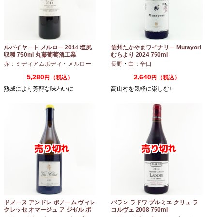
ルバイヤート メルロー 2014 塩尻
信州たかやまワイナリー Murayori
収穫 750ml 丸藤葡萄酒工業
むらより 2024 750ml
赤：ミディアムボディ
・
メルロー
長野
・
白：辛口
5,280
2,640
円（税込）
円（税込）
熟成により芳醇な味わいに
高山村を気軽に楽しむ♪
ドメーヌ アンドレ ボノーム ヴィレ
パラン ラドワ プルミエ クリュ ラ
クレッセ オマージュ ア ジゼル ボ
コルヴェ 2008 750ml