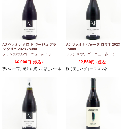
AJ ヴァオナ クロ ド ヴージョ グラ
AJ ヴァオナ ヴォーヌ ロマネ 2023
ン クリュ 2023 750ml
750ml
フランス/ブルゴーニュ
・
赤：フルボディ
・
フランス/ブルゴーニュ
ピノノワール
・
赤：ミディアムボディ
66,000
22,550
円（税込）
円（税込）
凄いの一言、絶対に買ってほしい一本
淡く美しいヴォーヌロマネ