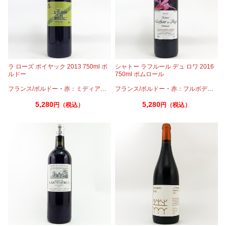
ラ ローズ ポイヤック 2013 750ml ボ
シャトー ラフルール デュ ロワ 2016
ルドー
750ml ポムロール
フランス/ボルドー
・
赤：ミディアムボディ
フランス/ボルドー
・
カベルネ
・
カベルネフラン
・
赤：フルボディ
・
プテ
・
カ
5,280
5,280
円（税込）
円（税込）