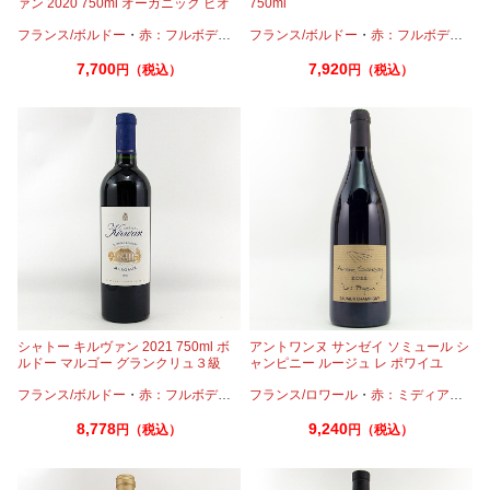
ァン 2020 750ml オーガニック ビオ
750ml
ディナミ
フランス/ボルドー
・
赤：フルボディ
・
カベルネ
フランス/ボルドー
・
カベルネフラン
・
赤：フルボディ
・
メルロー
・
カ
7,700
7,920
円（税込）
円（税込）
シャトー キルヴァン 2021 750ml ボ
アントワンヌ サンゼイ ソミュール シ
ルドー マルゴー グランクリュ３級
ャンピニー ルージュ レ ポワイユ
2022 750ml
フランス/ボルドー
・
赤：フルボディ
・
カベルネ
フランス/ロワール
・
カベルネフラン
・
赤：ミディアムボディ
・
メルロー
8,778
9,240
円（税込）
円（税込）