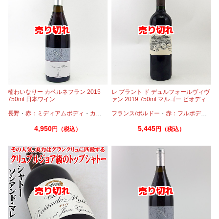
楠わいなりー カベルネフラン 2015
レ プラント ド デュルフォールヴィヴ
750ml 日本ワイン
ァン 2019 750ml マルゴー ビオディ
ナミ オーガニック
長野
・
赤：ミディアムボディ
・
カベルネフラン
フランス/ボルドー
・
赤：フルボディ
・
カ
4,950
5,445
円（税込）
円（税込）