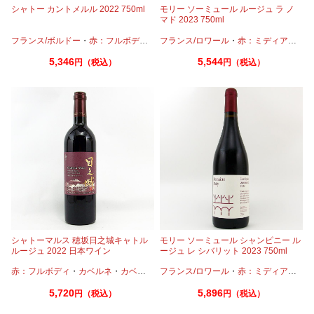
シャトー カントメルル 2022 750ml
モリー ソーミュール ルージュ ラ ノ
マド 2023 750ml
フランス/ボルドー
・
赤：フルボディ
・
カベルネ
フランス/ロワール
・
カベルネフラン
・
赤：ミディアムボディ
・
プティヴェ
5,346
5,544
円（税込）
円（税込）
シャトーマルス 穂坂日之城キャトル
モリー ソーミュール シャンピニー ル
ルージュ 2022 日本ワイン
ージュ レ シバリット 2023 750ml
赤：フルボディ
・
カベルネ
・
カベルネフラン
フランス/ロワール
・
プティヴェルド
・
赤：ミディアムボディ
・
メルロー
・
シラ
5,720
5,896
円（税込）
円（税込）