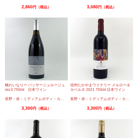
2,860
3,080
円（税込）
円（税込）
楠わいなりー パッサージュルージュ
信州たかやまワイナリー メルロー＆
rev.3 750ml 日本ワイン
カベルネ 2021 750ml 日本ワイン
長野
・
赤：ミディアムボディ
・
カベルネ
長野
・
カベルネフラン
・
赤：ミディアムボディ
・
メルロー
・
カベルネ
3,300
3,300
円（税込）
円（税込）