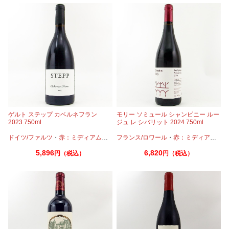
ゲルト ステップ カベルネフラン
モリー ソミュール シャンピニー ルー
2023 750ml
ジュ レ シバリット 2024 750ml
ドイツ/ファルツ
・
赤：ミディアムボディ
フランス/ロワール
・
カベルネフラン
・
赤：ミディアムボディ
5,896
6,820
円（税込）
円（税込）