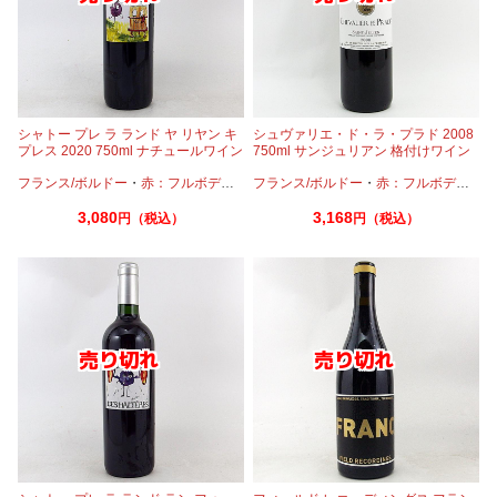
シャトー プレ ラ ランド ヤ リヤン キ
シュヴァリエ・ド・ラ・プラド 2008
プレス 2020 750ml ナチュールワイン
750ml サンジュリアン 格付けワイン
ボルドー
フランス/ボルドー
・
赤：フルボディ
・
カベルネフラン
フランス/ボルドー
・
メルロー
・
赤：フルボディ
・
カ
3,080
3,168
円（税込）
円（税込）