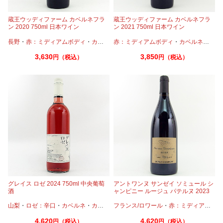
蔵王ウッディファーム カベルネフラ
蔵王ウッディファーム カベルネフラ
ン 2020 750ml 日本ワイン
ン 2021 750ml 日本ワイン
長野
・
赤：ミディアムボディ
・
カベルネフラン
赤：ミディアムボディ
・
カベルネフラン
3,630
3,850
円（税込）
円（税込）
グレイス ロゼ 2024 750ml 中央葡萄
アントワンヌ サンゼイ ソミュール シ
酒
ャンピニー ルージュ パテルヌ 2023
750ml
山梨
・
ロゼ：辛口
・
カベルネ
・
カベルネフラン
フランス/ロワール
・
プティヴェルド
・
赤：ミディアムボディ
・
メルロー
4,620
4,620
円（税込）
円（税込）