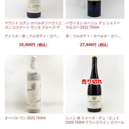
マウント エデン カベルネソーヴィニ
パヴィヨン ルージュ デュ シャトー
ヨン エステート サンタ クルーズ マ
マルゴー 2012 750ml
ウンテンズ 2018 750ml
アメリカ
・
赤：フルボディ
・
カベルネ
・
赤：フルボディ
カベルネフラン
・
・
カベルネ
プティヴェルド
・
カベルネフラン
・
メル
15,400
27,940
円（税込）
円（税込）
オーパス ワン 2021 750ml
シノン 赤 ドメーヌ・デュ・ピュイ
2020 750ml フランスワイン ロワール
ワイン