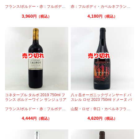
フランス/ボルドー
・
赤：フルボディ
・
カベルネフラン
赤：フルボディ
・
・
メルロー
カベルネフラン
・
メル
3,960
4,180
円（税込）
円（税込）
コネターブル タルボ 2019 750ml フ
八ヶ岳オーガニックヴィンヤード パ
ランス ボルドーワイン サンジュリア
スレル ロゼ 2023 750ml ドメーヌ パ
ン 赤ワイン
スレル
フランス/ボルドー
・
赤：フルボディ
・
カベルネ
山梨
・
ロゼ：辛口
・
カベルネフラン
・
カベルネフラン
・
メルロー
・
メ
4,444
4,620
円（税込）
円（税込）