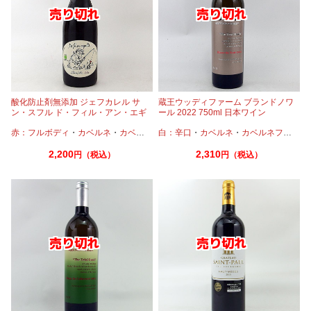
酸化防止剤無添加 ジェフカレル サ
蔵王ウッディファーム ブランドノワ
ン・スフル ド・フィル・アン・エギ
ール 2022 750ml 日本ワイン
ーユ750ml 赤ワイン オーガニック
赤：フルボディ
・
カベルネ
・
カベルネフラン
白：辛口
・
メルロー
・
カベルネ
・
カベルネフラン
・
ビオロジック
2,200
2,310
円（税込）
円（税込）