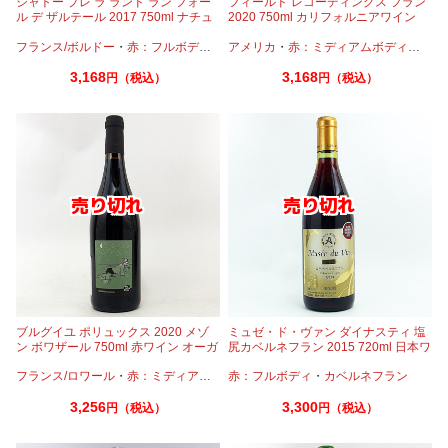
シャトー プレ ラ ランド ラン フォー
フィールド レコーディングス フラン
ル デ ザルテール 2017 750ml ナチュ
2020 750ml カリフォルニアワイン
ールワイン ボルドー
フランス/ボルドー
・
赤：フルボディ
・
カベルネ
アメリカ
・
・
カベルネフラン
赤：ミディアムボディ
・
メルロー
・
カベ
3,168
3,168
円（税込）
円（税込）
ブルグイユ ポリュックス 2020 メゾ
ミュゼ・ド・ヴァン ダイナスティ 塩
ン ボワザール 750ml 赤ワイン オーガ
尻カベルネフラン 2015 720ml 日本ワ
ニック ロワール 酸化防止剤無添加
イン アルプス
フランス/ロワール
・
赤：ミディアムボディ
赤：フルボディ
・
カベルネフラン
・
カベルネフラン
3,256
3,300
円（税込）
円（税込）