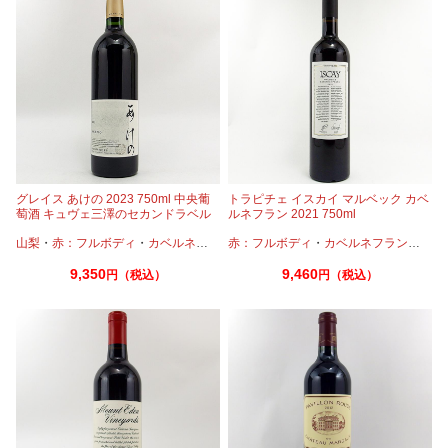
グレイス あけの 2023 750ml 中央葡
トラピチェ イスカイ マルベック カベ
萄酒 キュヴェ三澤のセカンドラベル
ルネフラン 2021 750ml
山梨
・
赤：フルボディ
・
カベルネ
・
カベルネフラン
赤：フルボディ
・
プティヴェルド
・
カベルネフラン
・
メルロー
・
マル
9,350
9,460
円（税込）
円（税込）