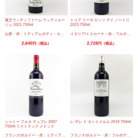
蔵王ウッディファーム ウッディルー
トゥア リータ ロッソ デイ ノートリ
ジュ 2021 750ml
2023 750ml
山形
・
赤：ミディアムボディ
・
カベルネ
イタリア/トスカーナ
・
カベルネフラン
・
・
ピノノワール
赤：フルボディ
・
メル
・
2,640
2,728
円（税込）
円（税込）
シャトー フルカ デュプレ 2007
レ ザレ ド カントメルル 2019 750ml
750ml リストラック メドック
フランス/ボルドー
・
赤：ミディアムボディ
フランス/ボルドー
・
カベルネ
・
カベルネフラン
・
赤：フルボディ
・
プテ
・
カ