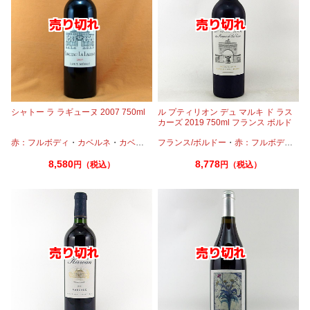
シャトー ラ ラギューヌ 2007 750ml
ル プティリオン デュ マルキ ド ラス
カーズ 2019 750ml フランス ボルド
ー 赤ワイン
赤：フルボディ
・
カベルネ
・
カベルネフラン
フランス/ボルドー
・
メルロー
・
赤：フルボディ
・
カ
8,580
8,778
円（税込）
円（税込）