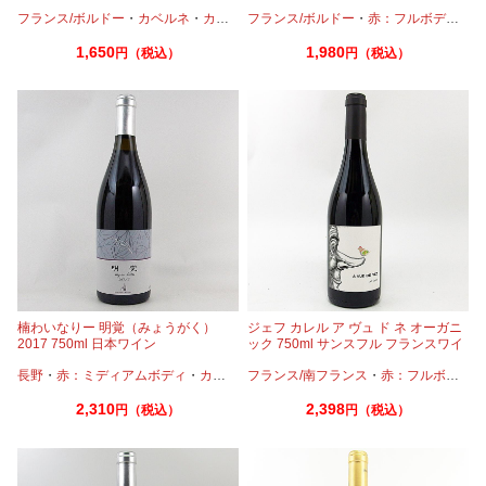
フル 酸化防止剤無添加
フランス/ボルドー
・
カベルネ
・
カベルネフラン
フランス/ボルドー
・
メルロー
・
赤：フルボディ
・
カ
1,650
1,980
円（税込）
円（税込）
楠わいなりー 明覚（みょうがく）
ジェフ カレル ア ヴュ ド ネ オーガニ
2017 750ml 日本ワイン
ック 750ml サンスフル フランスワイ
ン 酸化防止剤無添加
長野
・
赤：ミディアムボディ
・
カベルネフラン
フランス/南フランス
・
メルロー
・
赤：フルボディ
・
2,310
2,398
円（税込）
円（税込）