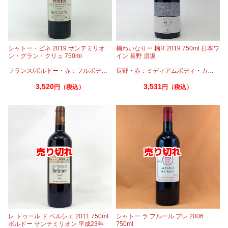
シャトー・ピネ 2019 サンテミリオ
楠わいなりー 楠R 2019 750ml 日本ワ
ン・グラン・クリュ 750ml
イン 長野 須坂
フランス/ボルドー
・
赤：フルボディ
・
カベルネフラン
長野
・
赤：ミディアムボディ
・
メルロー
・
カベルネ
3,520
3,531
円（税込）
円（税込）
レ トゥール ド ベルシエ 2011 750ml
シャトー ラ フルール プレ 2006
ボルドー サンテミリオン 平成23年
750ml