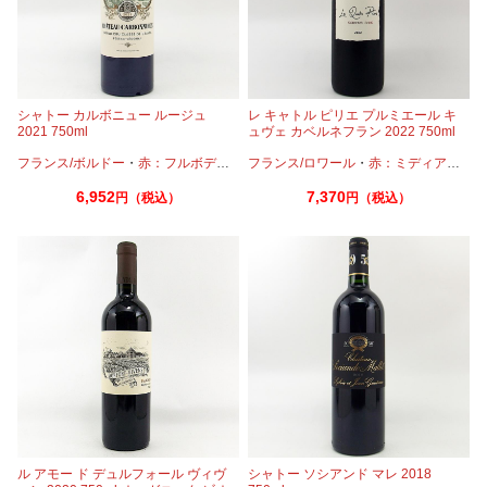
シャトー カルボニュー ルージュ
レ キャトル ピリエ プルミエール キ
2021 750ml
ュヴェ カベルネフラン 2022 750ml
※クール推奨
フランス/ボルドー
・
赤：フルボディ
・
カベルネ
フランス/ロワール
・
カベルネフラン
・
赤：ミディアムボディ
・
プティヴェ
6,952
7,370
円（税込）
円（税込）
ル アモー ド デュルフォール ヴィヴ
シャトー ソシアンド マレ 2018