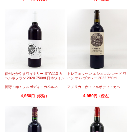
信州たかやまワイナリー STW113 カ
トレフェッセン エシュコル レッド ワ
ベルネフラン 2020 750ml 日本ワイン
イン ナパ ヴァレー 2022 750ml
長野
・
赤：フルボディ
・
カベルネフラン
アメリカ
・
メルロー
・
赤：フルボディ
・
カベルネ
・
4,950
4,950
円（税込）
円（税込）