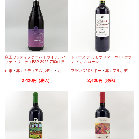
蔵王ウッディファーム トライアルバ
ドメーヌ デ ミモザ 2021 750ml ララ
ッチ トリニティFSP 2022 750ml 日
ン ド ポムロール
本ワイン
山形
・
赤：ミディアムボディ
・
カベルネ
フランス/ボルドー
・
カベルネフラン
・
・
赤：フルボディ
プティマンサン
・
カ
2,420
2,420
円（税込）
円（税込）