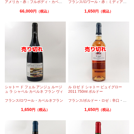
アメリカ
・
赤：フルボディ
・
カベルネ
・
フランス/ロワール
カベルネフラン
・
・
プティヴェルド
赤：ミディアムボディ
・
マル
66,000
1,650
円（税込）
円（税込）
シャトー ド フェル アンジュ ルージ
ル ロゼ ド シャトー ピュイグロー
ュ ラ シャペル カベルネ フラン ヴィ
2011 750ml ボルドー
エイユ ヴィーニュ 2018 750ml
フランス/ロワール
・
カベルネフラン
フランス/ボルドー
・
ロゼ：辛口
・
カベル
1,650
1,650
円（税込）
円（税込）