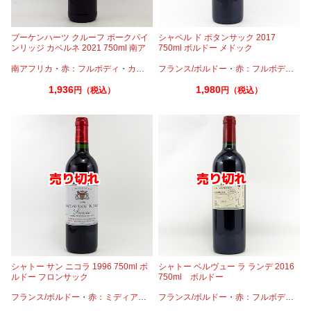
ブーケンハーツ クルーフ ポークパイ
シャペル ド ポタンサック 2017
ンリッジ カベルネ 2021 750ml 南ア
750ml ボルドー メドック
フリカワイン
南アフリカ
・
赤：フルボディ
・
カベルネ
フランス/ボルドー
・
カベルネフラン
・
赤：フルボディ
・
カ
1,936
1,980
円（税込）
円（税込）
シャトー サン ニコラ 1996 750ml ボ
シャトー ベルヴュー ラ ランデ 2016
ルドー フロンサック
750ml ボルドー
フランス/ボルドー
・
赤：ミディアムボディ
フランス/ボルドー
・
カベルネフラン
・
赤：フルボディ
・
メルロー
・
カ