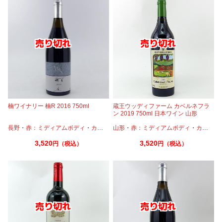
楠ワイナリー 楠R 2016 750ml
蔵王ウッディファーム カベルネフラ
ン 2019 750ml 日本ワイン 山形
長野
・
赤：ミディアムボディ
・
カベルネ
山形
・
カベルネフラン
・
赤：ミディアムボディ
・
メルロー
・
カベルネフラン
3,520
3,520
円（税込）
円（税込）