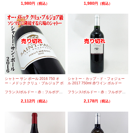
1,980
1,980
円（税込）
円（税込）
シャトー サン ポール 2016 750 オ
シャトー・カップ・ド・フォジェー
ー・メドック クリュ・ブルジョア ボ
ル 2017 750ml 赤ワイン ボルドー
ルドーワイン
フランス/ボルドー
・
赤：フルボディ
・
カベルネ
フランス/ボルドー
・
カベルネフラン
・
赤：フルボディ
・
メルロー
・
カ
2,112
2,178
円（税込）
円（税込）