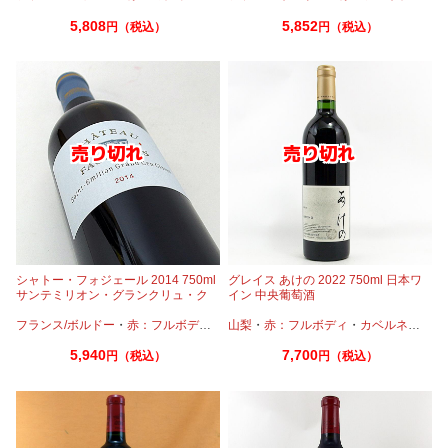
5,808
5,852
円（税込）
円（税込）
シャトー・フォジェール 2014 750ml
グレイス あけの 2022 750ml 日本ワ
サンテミリオン・グランクリュ・ク
イン 中央葡萄酒
ラッセ
フランス/ボルドー
・
赤：フルボディ
・
カベルネフラン
山梨
・
赤：フルボディ
・
メルロー
・
カベルネ
・
カベ
5,940
7,700
円（税込）
円（税込）