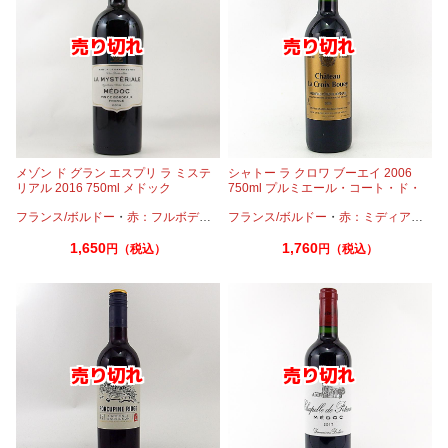
メゾン ド グラン エスプリ ラ ミステ
シャトー ラ クロワ ブーエイ 2006
リアル 2016 750ml メドック
750ml プルミエール・コート・ド・
ボルドー ジャン・メルロー
フランス/ボルドー
・
赤：フルボディ
・
カベルネ
フランス/ボルドー
・
カベルネフラン
・
赤：ミディアムボディ
・
プティヴェ
1,650
1,760
円（税込）
円（税込）