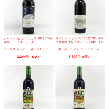
シャトー カルルマニュス 2019 750ml
ヤマナシ ド グレイス 2022 750ml 中
ボルドー フロンサック
央葡萄酒 グレイスワイン 日本ワイン
フランス/ボルドー
・
赤：フルボディ
・
カベルネフラン
山梨
・
赤：ミディアムボディ
・
メルロー
・
カベルネ
3,344
3,520
円（税込）
円（税込）