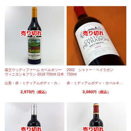
蔵王ウッディファーム カベルネソー
2002 シャトー・ペイラボン
ヴィニヨン＆フラン 2018 750ml 日本
750ml
ワイン
山形
・
赤：ミディアムボディ
・
カベルネ
赤：ミディアムボディ
・
カベルネフラン
・
カベルネ
・
カベ
2,970
3,080
円（税込）
円（税込）