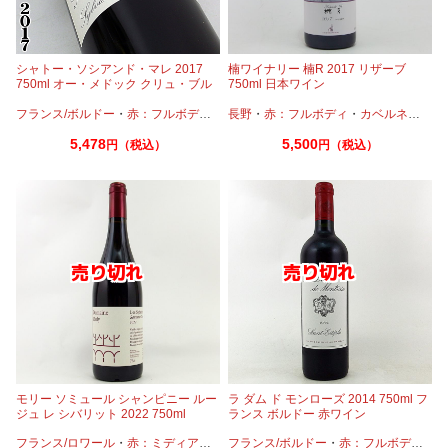
シャトー・ソシアンド・マレ 2017
楠ワイナリー 楠R 2017 リザーブ
750ml オー・メドック クリュ・ブル
750ml 日本ワイン
ジョア
フランス/ボルドー
・
赤：フルボディ
・
カベルネ
長野
・
赤：フルボディ
・
カベルネフラン
・
カベルネ
・
プティヴェ
・
カベ
5,478
5,500
円（税込）
円（税込）
モリー ソミュール シャンピニー ルー
ラ ダム ド モンローズ 2014 750ml フ
ジュ レ シバリット 2022 750ml
ランス ボルドー 赤ワイン
フランス/ロワール
・
赤：ミディアムボディ
フランス/ボルドー
・
カベルネフラン
・
赤：フルボディ
・
カ