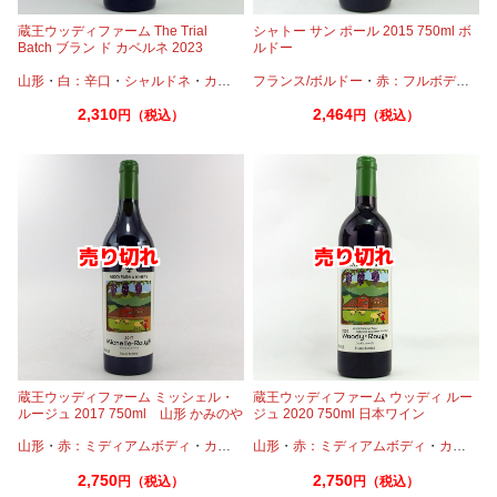
蔵王ウッディファーム The Trial
シャトー サン ポール 2015 750ml ボ
Batch ブラン ド カベルネ 2023
ルドー
750ml 日本ワイン
山形
・
白：辛口
・
シャルドネ
・
カベルネ
フランス/ボルドー
・
カベルネフラン
・
赤：フルボディ
・
カ
2,310
2,464
円（税込）
円（税込）
蔵王ウッディファーム ミッシェル・
蔵王ウッディファーム ウッディ ルー
ルージュ 2017 750ml 山形 かみのや
ジュ 2020 750ml 日本ワイン
ま
山形
・
赤：ミディアムボディ
・
カベルネ
山形
・
カベルネフラン
・
赤：ミディアムボディ
・
メルロー
・
カベルネ
2,750
2,750
円（税込）
円（税込）