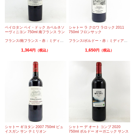
ペイロタン ペイ・ドック カベルネソ
シャトー ラ クロワ ラロック 2011
ーヴィニヨン 750ml 南フランス ラン
750ml フロンサック
グドック
フランス/南フランス
・
赤：ミディアムボディ
フランス/ボルドー
・
カベルネ
・
・
カベルネフラン
赤：ミディアムボディ
1,364
1,650
円（税込）
円（税込）
シャトー ギヨタン 2007 750ml ピュ
シャトー デ オート コンブ 2020
イスガン サン テミリオン
750ml ボルドー オーガニック サンス