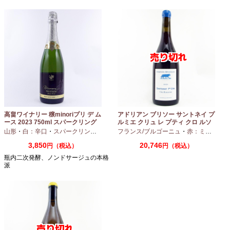
高畠ワイナリー 穣minoriプリ デ ム
アドリアン ブリソー サントネイ プ
ース 2023 750ml スパークリング
ルミエ クリュ レ プティ クロ ルソ
ワイン
ー 2024 750ml
山形
・
白：辛口
・
スパークリングワイン
・
フランス/ブルゴーニュ
シャルドネ
・
赤：ミディアムボディ
3,850
20,746
円（税込）
円（税込）
瓶内二次発酵、ノンドサージュの本格
派