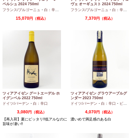
ペルシュ 2024 750ml
ヴェ オーギュスト 2024 750ml
フランス/ブルゴーニュ
・
白：辛口
・
シャルドネ
フランス/ブルゴーニュ
・
白：辛口
・
アリ
15,070
7,370
円（税込）
円（税込）
ツィアアイゼン グートエーデル ホ
ツィアアイゼン グラウアーブルグ
イグンベル 2022 750ml
ンダー 2023 750ml
ドイツ/バーデン
・
白：辛口
ドイツ/バーデン
・
白：辛口
・
ピノグリ
3,080
4,070
円（税込）
円（税込）
【再入荷】夏にピッタリ!!低アルなのに
濃いめで満足感のある白
旨味が凄い!!