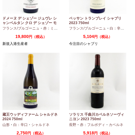
ドメーヌ デ シェゾー ジュヴレ シ
ベッサン トランブレイ シャブリ
ャンベルタン クロ デ シェゾー モ
2023 750ml
ノポール 2023 750ml
フランス/ブルゴーニュ
・
赤：ミディアムボディ
フランス/ブルゴーニュ
・
ピノノワール
・
白：辛口
・
シャ
19,800
5,104
円（税込）
円（税込）
新規入港生産者
今注目のシャブリ
蔵王ウッディファーム シャルドネ
ソラリス 千曲川カベルネソーヴィ
2024 750ml
ニヨン 2023 750ml
山形
・
白：辛口
・
シャルドネ
長野
・
赤：フルボディ
・
カベルネ
2,750
5,918
円（税込）
円（税込）