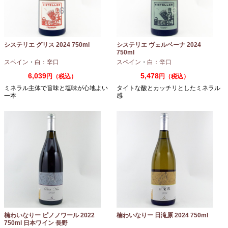
システリエ グリス 2024 750ml
システリエ ヴェルベーナ 2024
750ml
スペイン
・
白：辛口
スペイン
・
白：辛口
6,039
5,478
円（税込）
円（税込）
ミネラル主体で旨味と塩味が心地よい
タイトな酸とカッチリとしたミネラル
一本
感
楠わいなりー ピノノワール 2022
楠わいなりー 日滝原 2024 750ml
750ml 日本ワイン 長野