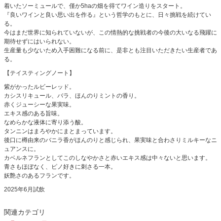
着いたソーミュールで、僅か5haの畑を得てワイン造りをスタート。
『良いワインと良い思い出を作る』という哲学のもとに、日々挑戦を続けてい
る。
今はまだ世界に知られていないが、この情熱的な挑戦者の今後の大いなる飛躍に
期待せずにはいられない。
生産量も少ないため入手困難になる前に、是非とも注目いただきたい生産者であ
る。
【テイスティングノート】
紫がかったルビーレッド。
カシスリキュール、バラ、ほんのりミントの香り。
赤くジューシーな果実味。
エキス感のある旨味。
なめらかな液体に寄り添う酸。
タンニンはまろやかにまとまっています。
後口に樽由来のバニラ香がほんのりと感じられ、果実味と合わさりミルキーなニ
ュアンスに。
カベルネフランとしてこのしなやかさと赤いエキス感は中々ないと思います。
青さもほぼなく、ピノ好きに刺さる一本。
妖艶さのあるフランです。
2025年6月試飲
関連カテゴリ