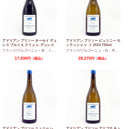
アドリアン ブリソー オーセイ デュ
アドリアン ブリソー ピュリニー モ
レス プルミエ クリュ レ デュレス
ンラッシェ レ メ 2024 750ml
2024 750ml
フランス/ブルゴーニュ
・
赤：ミディアムボディ
フランス/ブルゴーニュ
・
ピノノワール
・
白：辛口
・
シャ
17,930
28,270
円（税込）
円（税込）
アドリアン ブリソー リュリー レ
アドリアン ブリソー アリゴテ キュ