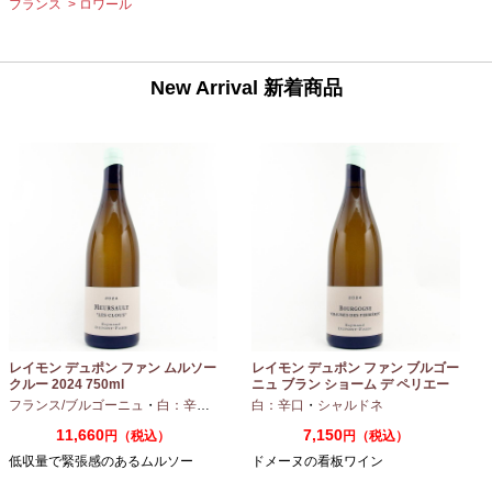
フランス
ロワール
New Arrival 新着商品
レイモン デュポン ファン ムルソー
レイモン デュポン ファン ブルゴー
クルー 2024 750ml
ニュ ブラン ショーム デ ペリエー
ル 2024 750ml
フランス/ブルゴーニュ
・
白：辛口
・
シャルドネ
白：辛口
・
シャルドネ
11,660
7,150
円（税込）
円（税込）
低収量で緊張感のあるムルソー
ドメーヌの看板ワイン