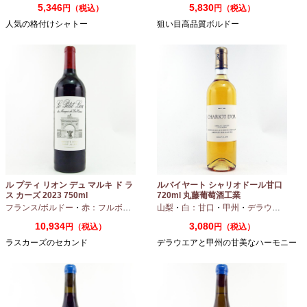
5,346
5,830
円（税込）
円（税込）
人気の格付けシャトー
狙い目高品質ボルドー
ル プティ リオン デュ マルキ ド ラ
ルバイヤート シャリオドール甘口
ス カーズ 2023 750ml
720ml 丸藤葡萄酒工業
フランス/ボルドー
・
赤：フルボディ
山梨
・
白：甘口
・
甲州
・
デラウエア
10,934
3,080
円（税込）
円（税込）
ラスカーズのセカンド
デラウエアと甲州の甘美なハーモニー