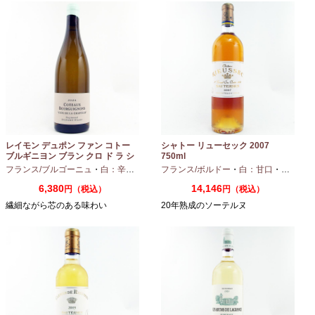
レイモン デュポン ファン コトー
シャトー リューセック 2007
ブルギニヨン ブラン クロ ド ラ シ
750ml
ャペル 2024 750ml
フランス/ブルゴーニュ
・
白：辛口
・
シャルドネ
フランス/ボルドー
・
白：甘口
・
セミヨン
6,380
14,146
円（税込）
円（税込）
繊細ながら芯のある味わい
20年熟成のソーテルヌ