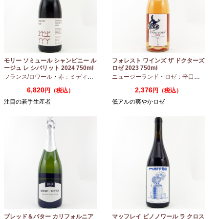
モリー ソミュール シャンピニー ル
フォレスト ワインズ ザ ドクターズ
ージュ レ シバリット 2024 750ml
ロゼ 2023 750ml
フランス/ロワール
・
赤：ミディアムボディ
ニュージーランド
・
カベルネフラン
・
ロゼ：辛口
・
ピノノ
6,820
2,376
円（税込）
円（税込）
注目の若手生産者
低アルの爽やかロゼ
ブレッド＆バター カリフォルニア
マッフレイ ピノノワール ラ クロス