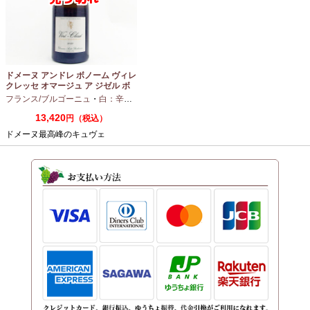
ドメーヌ アンドレ ボノーム ヴィレ
クレッセ オマージュ ア ジゼル ボ
ノーム 2023 750ml
フランス/ブルゴーニュ
・
白：辛口
・
シャルドネ
13,420
円（税込）
ドメーヌ最高峰のキュヴェ