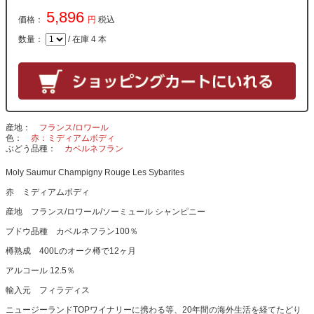
5,896
価格：
円
税込
数量：
/ 在庫 4 本
産地
フランス/ロワール
色
赤：ミディアムボディ
ぶどう品種
カベルネフラン
Moly Saumur Champigny Rouge Les Sybarites
赤 ミディアムボディ
産地 フランス/ロワール/ソーミュール シャンピニー
ブドウ品種 カベルネフラン100％
樽熟成 400Lのオーク樽で12ヶ月
アルコール 12.5％
輸入元 フィラディス
ニュージーランドTOPワイナリーに携わる等、20年間の海外生活を経てたどり