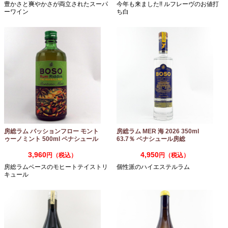
豊かさと爽やかさが両立されたスーパ
今年も来ました!! ルフレーヴのお値打
ーワイン
ち白
房総ラム パッションフロー モント
房総ラム MER 海 2026 350ml
ゥーノミント 500ml ペナシュール
63.7％ ベナシュール房総
房総
3,960
4,950
円（税込）
円（税込）
房総ラムベースのモヒートテイストリ
個性派のハイエステルラム
キュール