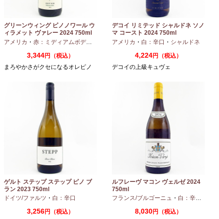
グリーンウィング ピノノワール ウ
デコイ リミテッド シャルドネ ソノ
ィラメット ヴァレー 2024 750ml
マ コースト 2024 750ml
アメリカ
・
赤：ミディアムボディ
・
ピノノワール
アメリカ
・
白：辛口
・
シャルドネ
3,344
4,224
円（税込）
円（税込）
まろやかさがクセになるオレピノ
デコイの上級キュヴェ
ゲルト ステップ ステップ ピノ ブ
ルフレーヴ マコン ヴェルゼ 2024
ラン 2023 750ml
750ml
ドイツ/ファルツ
・
白：辛口
フランス/ブルゴーニュ
・
白：辛口
・
シャ
3,256
8,030
円（税込）
円（税込）