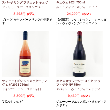
スパークリング ブリュット キュヴ
キュヴェ 2024 750ml
ェ NV 750ml
アメリカ
・
スパークリングワイン
・
シャルドネ
赤：ミディアムボディ
・
ピノノワール
3,498
24,200
円（税込）
円（税込）
ブレバタからスパークリングが登場で
【超限定】マッフレイとレ・ジャルダ
す
ン・ヴィヴァンのコラボワイン
ツィアアイゼン シュメッターリン
エクス オクシデンテ ロイグ デ ラ
グ ロゼ 2024 750ml
フィゲラ NV 750ml
（2022/2023）
ドイツ/バーデン
・
ロゼ：辛口
・
ピノノワール
スペイン
・
赤：ミディアムボディ
3,300
9,460
円（税込）
円（税込）
妥協なしのロゼ
ジューシーでエキス感のあるミディア
ムボディ