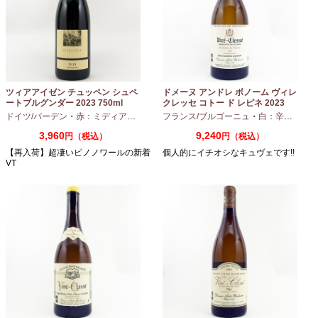
ツィアアイゼン チュッペン シュペ
ドメーヌ アンドレ ボノーム ヴィレ
ートブルグンダー 2023 750ml
クレッセ コトー ド レピネ 2023
750ml
ドイツ/バーデン
・
赤：ミディアムボディ
・
フランス/ブルゴーニュ
ピノノワール
・
白：辛口
・
シャ
3,960
9,240
円（税込）
円（税込）
【再入荷】超凄いピノノワールの新着
個人的にイチオシなキュヴェです!!
VT