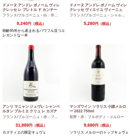
ドメーヌ アンドレ ボノーム ヴィレ
ドメーヌ アンドレ ボノーム ヴィレ
クレッセ レ プレトル ド カンテー
クレッセ ヴィエイユ ヴィーニュ
ヌ 2023 750ml
2024 750ml
フランス/ブルゴーニュ
・
白：辛口
・
シャルドネ
フランス/ブルゴーニュ
・
シャルドネ
9,240
5,280
円（税込）
円（税込）
樹齢95年から産まれるパワフル且つエ
レガントな一本
アンリ マニャン ジュヴレ シャンベ
マンズワイン ソラリス 小諸メルロ
ルタン プルミエ クリュ レ カズテ
ー 2022 750ml
ィエ エルバージュ 24 モワ 2023
フランス/ブルゴーニュ
・
赤：フルボディ
・
長野
ピノノワール
・
赤：フルボディ
・
メルロー
750ml
31,889
9,680
円（税込）
円（税込）
カズティエの限定キュヴェ
ソラリス メルローのトップキュヴェ