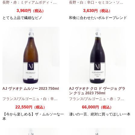
長野
・
赤：ミディアムボディ
・
ピノノワール
長野
・
白：辛口
・
セミヨン
・
ソーヴィニオンブラン
3,960
3,630
円（税込）
円（税込）
とても上品で繊細なピノ
和食に合わせたいボルドーブレンド
AJ ヴァオナ ムルソー 2023 750ml
AJ ヴァオナ クロ ド ヴージョ グラ
ン クリュ 2023 750ml
フランス/ブルゴーニュ
・
白：辛口
・
シャルドネ
フランス/ブルゴーニュ
・
赤：フルボディ
22,550
66,000
円（税込）
円（税込）
【今から楽しめる】ザ・ムルソーな一
凄いの一言、絶対に買ってほしい一本
本