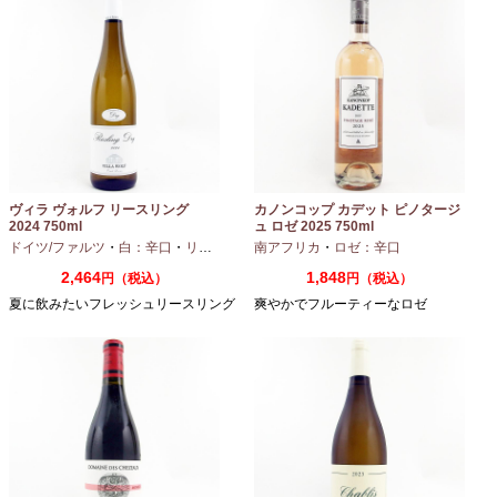
ヴィラ ヴォルフ リースリング
カノンコップ カデット ピノタージ
2024 750ml
ュ ロゼ 2025 750ml
ドイツ/ファルツ
・
白：辛口
・
リースリング
南アフリカ
・
ロゼ：辛口
2,464
1,848
円（税込）
円（税込）
夏に飲みたいフレッシュリースリング
爽やかでフルーティーなロゼ