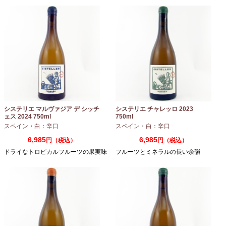
システリエ マルヴァジア デ シッチ
システリエ チャレッロ 2023
ェス 2024 750ml
750ml
スペイン
・
白：辛口
スペイン
・
白：辛口
6,985
6,985
円（税込）
円（税込）
ドライなトロピカルフルーツの果実味
フルーツとミネラルの長い余韻