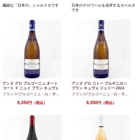
繊細な「日本の」シャルドネです
日本のテロワールを追求するカベルネ
です
アンヌ グロ ブルゴーニュ オート
アンヌ グロ コトー ブルギニヨン
コート ド ニュイ ブラン キュヴェ
ブラン キュヴェ ジュリー 2024
マリーヌ 2024 750ml
フランス/ブルゴーニュ
・
白：辛口
・
シャルドネ
フランス/ブルゴーニュ
・
白：辛口
・
シャ
9,350
9,350
円（税込）
円（税込）