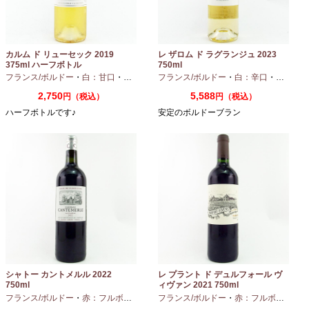
カルム ド リューセック 2019
レ ザロム ド ラグランジュ 2023
375ml ハーフボトル
750ml
フランス/ボルドー
・
白：甘口
・
セミヨン
・
フランス/ボルドー
ソーヴィニオンブラン
・
白：辛口
・
セミヨン
2,750
5,588
円（税込）
円（税込）
ハーフボトルです♪
安定のボルドーブラン
シャトー カントメルル 2022
レ プラント ド デュルフォール ヴ
750ml
ィヴァン 2021 750ml
フランス/ボルドー
・
赤：フルボディ
・
カベルネ
フランス/ボルドー
・
カベルネフラン
・
赤：フルボディ
・
プティヴェル