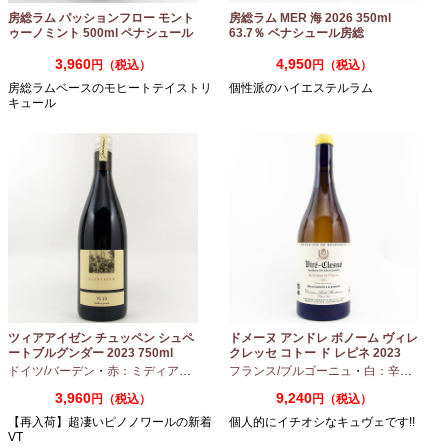
房総ラム パッションフロー モント
房総ラム MER 海 2026 350ml
ゥーノミント 500ml ペナシュール
63.7％ ベナシュール房総
房総
3,960
4,950
円（税込）
円（税込）
房総ラムベースのモヒートテイストリ
個性派のハイエステルラム
キュール
ツィアアイゼン チュッペン シュペ
ドメーヌ アンドレ ボノーム ヴィレ
ートブルグンダー 2023 750ml
クレッセ コトー ド レピネ 2023
750ml
ドイツ/バーデン
・
赤：ミディアムボディ
・
フランス/ブルゴーニュ
ピノノワール
・
白：辛口
・
シャ
3,960
9,240
円（税込）
円（税込）
【再入荷】超凄いピノノワールの新着
個人的にイチオシなキュヴェです!!
VT