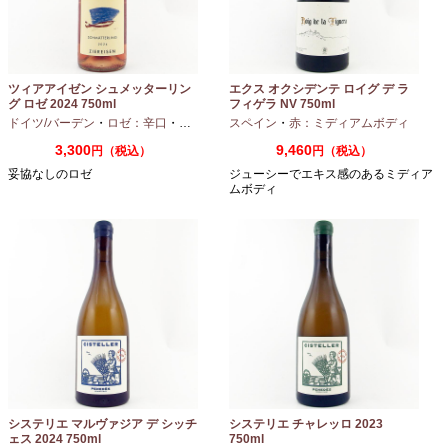
ツィアアイゼン シュメッターリン
エクス オクシデンテ ロイグ デ ラ
グ ロゼ 2024 750ml
フィゲラ NV 750ml
（2022/2023）
ドイツ/バーデン
・
ロゼ：辛口
・
ピノノワール
スペイン
・
赤：ミディアムボディ
3,300
9,460
円（税込）
円（税込）
妥協なしのロゼ
ジューシーでエキス感のあるミディア
ムボディ
システリエ マルヴァジア デ シッチ
システリエ チャレッロ 2023
ェス 2024 750ml
750ml