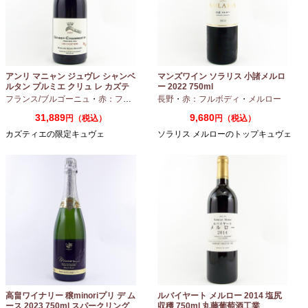
アンリ マニャン ジュヴレ シャンベ
マンズワイン ソラリス 小諸メルロ
ルタン プルミエ クリュ レ カズテ
ー 2022 750ml
ィエ エルバージュ 24 モワ 2023
フランス/ブルゴーニュ
・
赤：フルボディ
・
長野
ピノノワール
・
赤：フルボディ
・
メルロー
750ml
31,889
9,680
円（税込）
円（税込）
カズティエの限定キュヴェ
ソラリス メルローのトップキュヴェ
高畠ワイナリー 穣minoriプリ デ ム
ルバイヤート メルロー 2014 塩尻
ース 2023 750ml スパークリング
収穫 750ml 丸藤葡萄酒工業