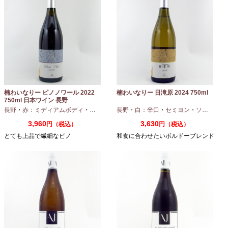
楠わいなりー ピノノワール 2022
楠わいなりー 日滝原 2024 750ml
750ml 日本ワイン 長野
長野
・
赤：ミディアムボディ
・
ピノノワール
長野
・
白：辛口
・
セミヨン
・
ソーヴィニオンブラン
3,960
3,630
円（税込）
円（税込）
とても上品で繊細なピノ
和食に合わせたいボルドーブレンド