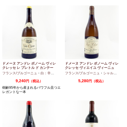
ドメーヌ アンドレ ボノーム ヴィレ
ドメーヌ アンドレ ボノーム ヴィレ
クレッセ レ プレトル ド カンテー
クレッセ ヴィエイユ ヴィーニュ
ヌ 2023 750ml
2024 750ml
フランス/ブルゴーニュ
・
白：辛口
・
シャルドネ
フランス/ブルゴーニュ
・
シャルドネ
9,240
5,280
円（税込）
円（税込）
樹齢95年から産まれるパワフル且つエ
レガントな一本