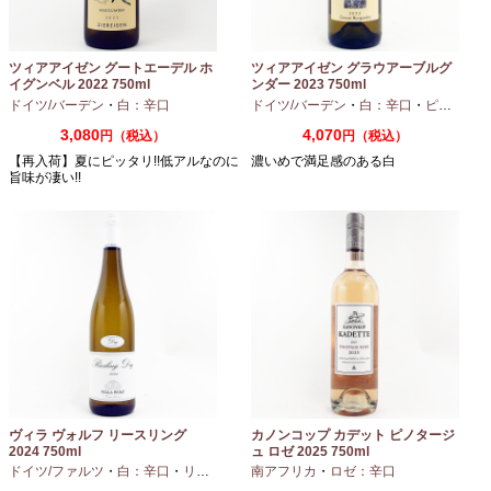
ツィアアイゼン グートエーデル ホ
ツィアアイゼン グラウアーブルグ
イグンベル 2022 750ml
ンダー 2023 750ml
ドイツ/バーデン
・
白：辛口
ドイツ/バーデン
・
白：辛口
・
ピノグリ
3,080
4,070
円（税込）
円（税込）
【再入荷】夏にピッタリ!!低アルなのに
濃いめで満足感のある白
旨味が凄い!!
ヴィラ ヴォルフ リースリング
カノンコップ カデット ピノタージ
2024 750ml
ュ ロゼ 2025 750ml
ドイツ/ファルツ
・
白：辛口
・
リースリング
南アフリカ
・
ロゼ：辛口