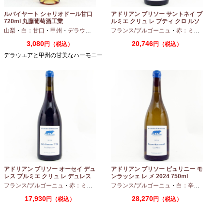
ルバイヤート シャリオドール甘口
アドリアン ブリソー サントネイ プ
720ml 丸藤葡萄酒工業
ルミエ クリュ レ プティ クロ ルソ
ー 2024 750ml
山梨
・
白：甘口
・
甲州
・
デラウエア
フランス/ブルゴーニュ
・
赤：ミディアムボディ
3,080
20,746
円（税込）
円（税込）
デラウエアと甲州の甘美なハーモニー
アドリアン ブリソー オーセイ デュ
アドリアン ブリソー ピュリニー モ
レス プルミエ クリュ レ デュレス
ンラッシェ レ メ 2024 750ml
2024 750ml
フランス/ブルゴーニュ
・
赤：ミディアムボディ
フランス/ブルゴーニュ
・
ピノノワール
・
白：辛口
・
シャ
17,930
28,270
円（税込）
円（税込）