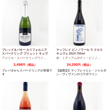
ブレッド＆バター カリフォルニア
マッフレイ ピノノワール ラ クロス
スパークリング ブリュット キュヴ
キュヴェ 2024 750ml
ェ NV 750ml
アメリカ
・
スパークリングワイン
・
シャルドネ
赤：ミディアムボディ
・
ピノノワール
3,498
24,200
円（税込）
円（税込）
ブレバタからスパークリングが登場で
【超限定】マッフレイとレ・ジャルダ
す
ン・ヴィヴァンのコラボワイン