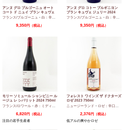
アンヌ グロ ブルゴーニュ オート
アンヌ グロ コトー ブルギニヨン
コート ド ニュイ ブラン キュヴェ
ブラン キュヴェ ジュリー 2024
マリーヌ 2024 750ml
フランス/ブルゴーニュ
・
白：辛口
・
シャルドネ
フランス/ブルゴーニュ
・
白：辛口
・
シャ
9,350
9,350
円（税込）
円（税込）
モリー ソミュール シャンピニー ル
フォレスト ワインズ ザ ドクターズ
ージュ レ シバリット 2024 750ml
ロゼ 2023 750ml
フランス/ロワール
・
赤：ミディアムボディ
ニュージーランド
・
カベルネフラン
・
ロゼ：辛口
・
ピノノ
6,820
2,376
円（税込）
円（税込）
注目の若手生産者
低アルの爽やかロゼ