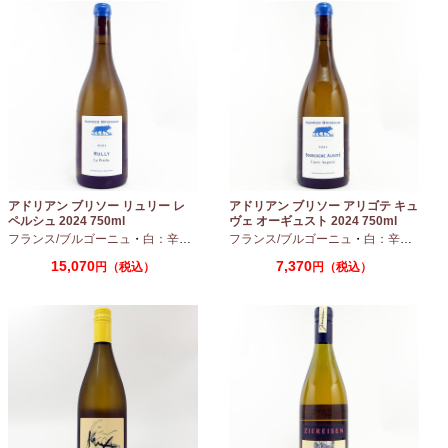
アドリアン ブリソー リュリー レ
アドリアン ブリソー アリゴテ キュ
ペルシュ 2024 750ml
ヴェ オーギュスト 2024 750ml
フランス/ブルゴーニュ
・
白：辛口
・
シャルドネ
フランス/ブルゴーニュ
・
白：辛口
・
アリ
15,070
7,370
円（税込）
円（税込）