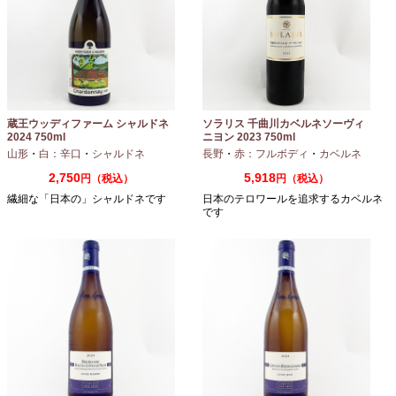
蔵王ウッディファーム シャルドネ
ソラリス 千曲川カベルネソーヴィ
2024 750ml
ニヨン 2023 750ml
山形
・
白：辛口
・
シャルドネ
長野
・
赤：フルボディ
・
カベルネ
2,750
5,918
円（税込）
円（税込）
繊細な「日本の」シャルドネです
日本のテロワールを追求するカベルネ
です