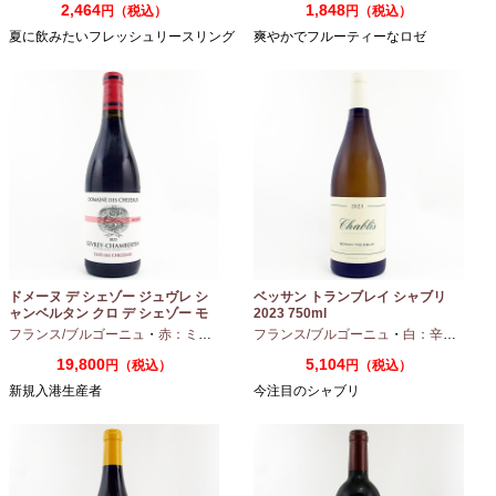
2,464
1,848
円（税込）
円（税込）
夏に飲みたいフレッシュリースリング
爽やかでフルーティーなロゼ
ドメーヌ デ シェゾー ジュヴレ シ
ベッサン トランブレイ シャブリ
ャンベルタン クロ デ シェゾー モ
2023 750ml
ノポール 2023 750ml
フランス/ブルゴーニュ
・
赤：ミディアムボディ
フランス/ブルゴーニュ
・
ピノノワール
・
白：辛口
・
シャ
19,800
5,104
円（税込）
円（税込）
新規入港生産者
今注目のシャブリ