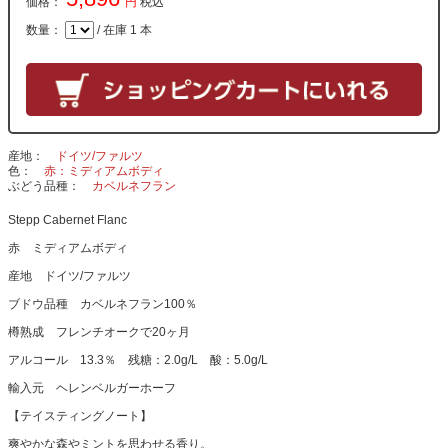
価格：
円
税込
数量：
/ 在庫 1 本
産地
ドイツ/ファルツ
色
赤：ミディアムボディ
ぶどう品種
カベルネフラン
Stepp Cabernet Flanc
赤 ミディアムボディ
産地 ドイツ/ファルツ
ブドウ品種 カベルネフラン100％
樽熟成 フレンチオークで20ヶ月
アルコール 13.3％ 残糖：2.0g/L 酸：5.0g/L
輸入元 ヘレンベルガーホーフ
【テイスティングノート】
爽やかな森やミントを思わせる香り。