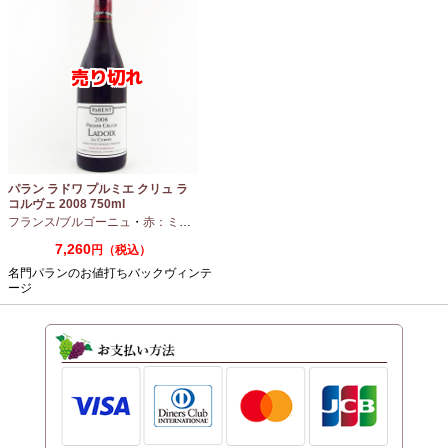
パラン ラドワ プルミエ クリュ ラ
コルヴェ 2008 750ml
フランス/ブルゴーニュ
・
赤：ミディアムボディ
・
ピノノワール
7,260
円（税込）
名門パランのお値打ちバックヴィンテ
ージ