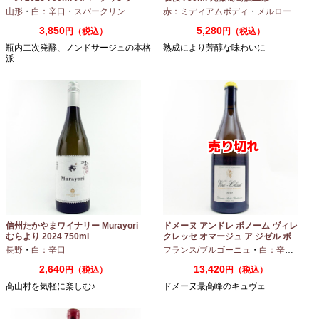
ワイン
山形
・
白：辛口
・
スパークリングワイン
・
赤：ミディアムボディ
シャルドネ
・
メルロー
3,850
5,280
円（税込）
円（税込）
瓶内二次発酵、ノンドサージュの本格
熟成により芳醇な味わいに
派
信州たかやまワイナリー Murayori
ドメーヌ アンドレ ボノーム ヴィレ
むらより 2024 750ml
クレッセ オマージュ ア ジゼル ボ
ノーム 2023 750ml
長野
・
白：辛口
フランス/ブルゴーニュ
・
白：辛口
・
シャ
2,640
13,420
円（税込）
円（税込）
高山村を気軽に楽しむ♪
ドメーヌ最高峰のキュヴェ