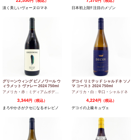
22,550
7,370
円（税込）
円（税込）
淡く美しいヴォーヌロマネ
日本初上陸!! 注目のメゾン
グリーンウィング ピノノワール ウ
デコイ リミテッド シャルドネ ソノ
ィラメット ヴァレー 2024 750ml
マ コースト 2024 750ml
アメリカ
・
赤：ミディアムボディ
・
ピノノワール
アメリカ
・
白：辛口
・
シャルドネ
3,344
4,224
円（税込）
円（税込）
まろやかさがクセになるオレピノ
デコイの上級キュヴェ