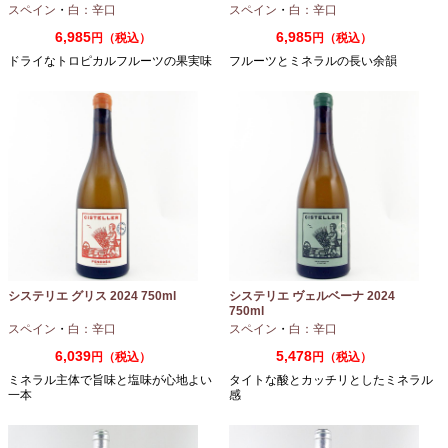
スペイン
・
白：辛口
スペイン
・
白：辛口
6,985
6,985
円（税込）
円（税込）
ドライなトロピカルフルーツの果実味
フルーツとミネラルの長い余韻
システリエ グリス 2024 750ml
システリエ ヴェルベーナ 2024
750ml
スペイン
・
白：辛口
スペイン
・
白：辛口
6,039
5,478
円（税込）
円（税込）
ミネラル主体で旨味と塩味が心地よい
タイトな酸とカッチリとしたミネラル
一本
感