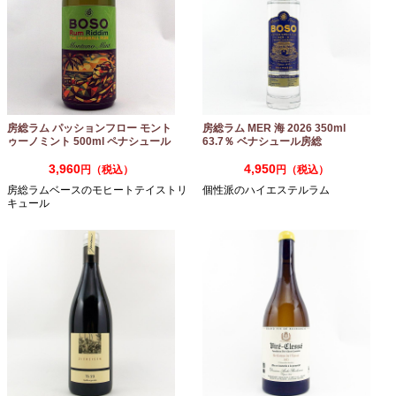
房総ラム パッションフロー モント
房総ラム MER 海 2026 350ml
ゥーノミント 500ml ペナシュール
63.7％ ベナシュール房総
房総
3,960
4,950
円（税込）
円（税込）
房総ラムベースのモヒートテイストリ
個性派のハイエステルラム
キュール