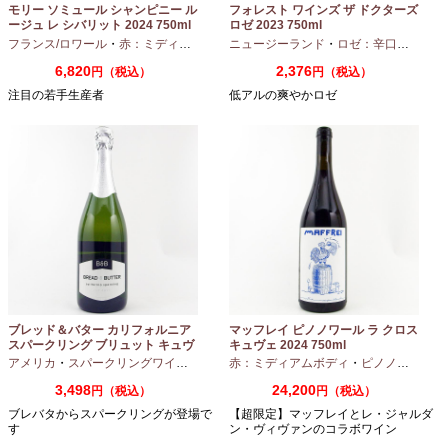
モリー ソミュール シャンピニー ル
フォレスト ワインズ ザ ドクターズ
ージュ レ シバリット 2024 750ml
ロゼ 2023 750ml
フランス/ロワール
・
赤：ミディアムボディ
ニュージーランド
・
カベルネフラン
・
ロゼ：辛口
・
ピノノ
6,820
2,376
円（税込）
円（税込）
注目の若手生産者
低アルの爽やかロゼ
ブレッド＆バター カリフォルニア
マッフレイ ピノノワール ラ クロス
スパークリング ブリュット キュヴ
キュヴェ 2024 750ml
ェ NV 750ml
アメリカ
・
スパークリングワイン
・
シャルドネ
赤：ミディアムボディ
・
ピノノワール
3,498
24,200
円（税込）
円（税込）
ブレバタからスパークリングが登場で
【超限定】マッフレイとレ・ジャルダ
す
ン・ヴィヴァンのコラボワイン