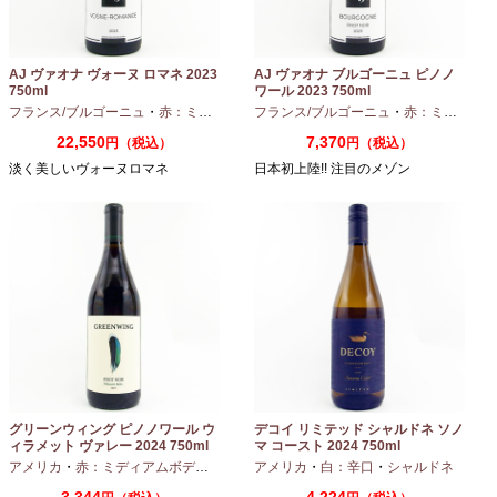
AJ ヴァオナ ヴォーヌ ロマネ 2023
AJ ヴァオナ ブルゴーニュ ピノノ
750ml
ワール 2023 750ml
フランス/ブルゴーニュ
・
赤：ミディアムボディ
フランス/ブルゴーニュ
・
ピノノワール
・
赤：ミディアムボディ
22,550
7,370
円（税込）
円（税込）
淡く美しいヴォーヌロマネ
日本初上陸!! 注目のメゾン
グリーンウィング ピノノワール ウ
デコイ リミテッド シャルドネ ソノ
ィラメット ヴァレー 2024 750ml
マ コースト 2024 750ml
アメリカ
・
赤：ミディアムボディ
・
ピノノワール
アメリカ
・
白：辛口
・
シャルドネ
3,344
4,224