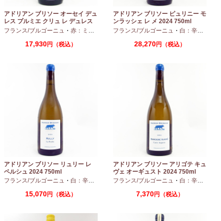
アドリアン ブリソー オーセイ デュ
アドリアン ブリソー ピュリニー モ
レス プルミエ クリュ レ デュレス
ンラッシェ レ メ 2024 750ml
2024 750ml
フランス/ブルゴーニュ
・
赤：ミディアムボディ
フランス/ブルゴーニュ
・
ピノノワール
・
白：辛口
・
シャ
17,930
28,270
円（税込）
円（税込）
アドリアン ブリソー リュリー レ
アドリアン ブリソー アリゴテ キュ
ペルシュ 2024 750ml
ヴェ オーギュスト 2024 750ml
フランス/ブルゴーニュ
・
白：辛口
・
シャルドネ
フランス/ブルゴーニュ
・
白：辛口
・
アリ
15,070
7,370
円（税込）
円（税込）