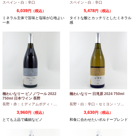
スペイン
・
白：辛口
スペイン
・
白：辛口
6,039
5,478
円（税込）
円（税込）
ミネラル主体で旨味と塩味が心地よい
タイトな酸とカッチリとしたミネラル
一本
感
楠わいなりー ピノノワール 2022
楠わいなりー 日滝原 2024 750ml
750ml 日本ワイン 長野
長野
・
赤：ミディアムボディ
・
ピノノワール
長野
・
白：辛口
・
セミヨン
・
ソーヴィニオンブラン
3,960
3,630
円（税込）
円（税込）
とても上品で繊細なピノ
和食に合わせたいボルドーブレンド