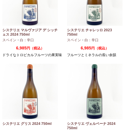
システリエ マルヴァジア デ シッチ
システリエ チャレッロ 2023
ェス 2024 750ml
750ml
スペイン
・
白：辛口
スペイン
・
白：辛口
6,985
6,985
円（税込）
円（税込）
ドライなトロピカルフルーツの果実味
フルーツとミネラルの長い余韻
システリエ グリス 2024 750ml
システリエ ヴェルベーナ 2024
750ml