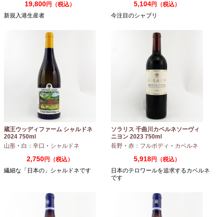
19,800
5,104
円（税込）
円（税込）
新規入港生産者
今注目のシャブリ
蔵王ウッディファーム シャルドネ
ソラリス 千曲川カベルネソーヴィ
2024 750ml
ニヨン 2023 750ml
山形
・
白：辛口
・
シャルドネ
長野
・
赤：フルボディ
・
カベルネ
2,750
5,918
円（税込）
円（税込）
繊細な「日本の」シャルドネです
日本のテロワールを追求するカベルネ
です