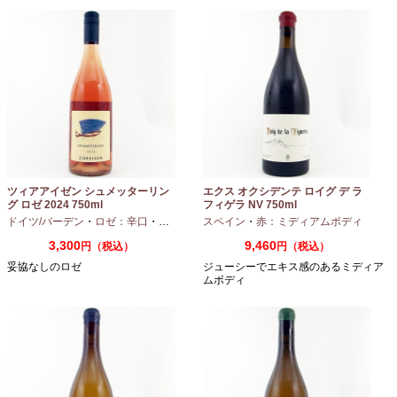
ツィアアイゼン シュメッターリン
エクス オクシデンテ ロイグ デ ラ
グ ロゼ 2024 750ml
フィゲラ NV 750ml
（2022/2023）
ドイツ/バーデン
・
ロゼ：辛口
・
ピノノワール
スペイン
・
赤：ミディアムボディ
3,300
9,460
円（税込）
円（税込）
妥協なしのロゼ
ジューシーでエキス感のあるミディア
ムボディ