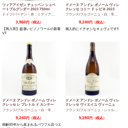
ツィアアイゼン チュッペン シュペ
ドメーヌ アンドレ ボノーム ヴィレ
ートブルグンダー 2023 750ml
クレッセ コトー ド レピネ 2023
750ml
ドイツ/バーデン
・
赤：ミディアムボディ
・
フランス/ブルゴーニュ
ピノノワール
・
白：辛口
・
シャ
3,960
9,240
円（税込）
円（税込）
【再入荷】超凄いピノノワールの新着
個人的にイチオシなキュヴェです!!
VT
ドメーヌ アンドレ ボノーム ヴィレ
ドメーヌ アンドレ ボノーム ヴィレ
クレッセ レ プレトル ド カンテー
クレッセ ヴィエイユ ヴィーニュ
ヌ 2023 750ml
2024 750ml
フランス/ブルゴーニュ
・
白：辛口
・
シャルドネ
フランス/ブルゴーニュ
・
シャルドネ
9,240
5,280
円（税込）
円（税込）
樹齢95年から産まれるパワフル且つエ