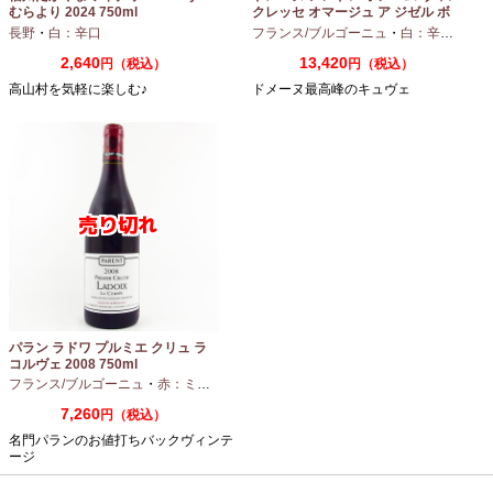
むらより 2024 750ml
クレッセ オマージュ ア ジゼル ボ
ノーム 2023 750ml
長野
・
白：辛口
フランス/ブルゴーニュ
・
白：辛口
・
シャ
2,640
13,420
円（税込）
円（税込）
高山村を気軽に楽しむ♪
ドメーヌ最高峰のキュヴェ
パラン ラドワ プルミエ クリュ ラ
コルヴェ 2008 750ml
フランス/ブルゴーニュ
・
赤：ミディアムボディ
・
ピノノワール
7,260
円（税込）
名門パランのお値打ちバックヴィンテ
ージ