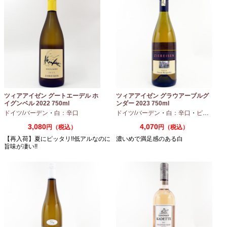
ツィアアイゼン グートエーデル ホ
ツィアアイゼン グラウアーブルグ
イグンベル 2022 750ml
ンダー 2023 750ml
ドイツ/バーデン
・
白：辛口
ドイツ/バーデン
・
白：辛口
・
ピノグリ
3,080
4,070
円（税込）
円（税込）
【再入荷】夏にピッタリ!!低アルなのに
濃いめで満足感のある白
旨味が凄い!!