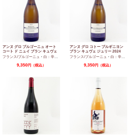
アンヌ グロ ブルゴーニュ オート
アンヌ グロ コトー ブルギニヨン
コート ド ニュイ ブラン キュヴェ
ブラン キュヴェ ジュリー 2024
マリーヌ 2024 750ml
フランス/ブルゴーニュ
・
白：辛口
・
シャルドネ
フランス/ブルゴーニュ
・
白：辛口
・
シャ
9,350
9,350
円（税込）
円（税込）