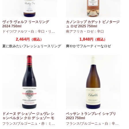
ヴィラ ヴォルフ リースリング
カノンコップ カデット ピノタージ
2024 750ml
ュ ロゼ 2025 750ml
ドイツ/ファルツ
・
白：辛口
・
リースリング
南アフリカ
・
ロゼ：辛口
2,464
1,848
円（税込）
円（税込）
夏に飲みたいフレッシュリースリング
爽やかでフルーティーなロゼ
ドメーヌ デ シェゾー ジュヴレ シ
ベッサン トランブレイ シャブリ
ャンベルタン クロ デ シェゾー モ
2023 750ml
ノポール 2023 750ml
フランス/ブルゴーニュ
・
赤：ミディアムボディ
フランス/ブルゴーニュ
・
ピノノワール
・
白：辛口
・
シャ