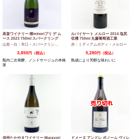
高畠ワイナリー 穣minoriプリ デ ム
ルバイヤート メルロー 2014 塩尻
ース 2023 750ml スパークリング
収穫 750ml 丸藤葡萄酒工業
ワイン
山形
・
白：辛口
・
スパークリングワイン
・
赤：ミディアムボディ
シャルドネ
・
メルロー
3,850
5,280
円（税込）
円（税込）
瓶内二次発酵、ノンドサージュの本格
熟成により芳醇な味わいに
派
信州たかやまワイナリー Murayori
ドメーヌ アンドレ ボノーム ヴィレ