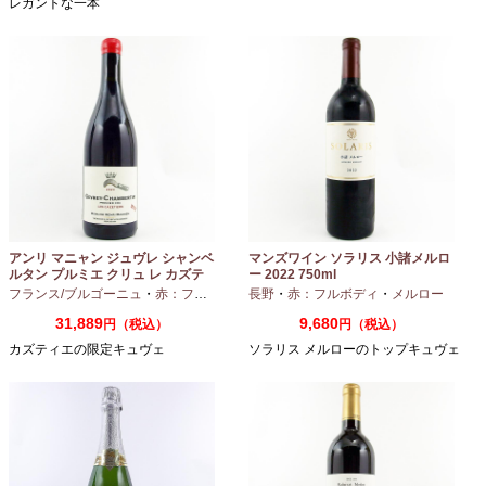
レガントな一本
アンリ マニャン ジュヴレ シャンベ
マンズワイン ソラリス 小諸メルロ
ルタン プルミエ クリュ レ カズテ
ー 2022 750ml
ィエ エルバージュ 24 モワ 2023
フランス/ブルゴーニュ
・
赤：フルボディ
・
長野
ピノノワール
・
赤：フルボディ
・
メルロー
750ml
31,889
9,680
円（税込）
円（税込）
カズティエの限定キュヴェ
ソラリス メルローのトップキュヴェ