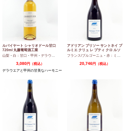
ルバイヤート シャリオドール甘口
アドリアン ブリソー サントネイ プ
720ml 丸藤葡萄酒工業
ルミエ クリュ レ プティ クロ ルソ
ー 2024 750ml
山梨
・
白：甘口
・
甲州
・
デラウエア
フランス/ブルゴーニュ
・
赤：ミディアムボディ
3,080
20,746
円（税込）
円（税込）
デラウエアと甲州の甘美なハーモニー