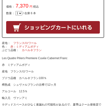
7,370
価格：
円
税込
数量：
/ 在庫 6 本
産地
フランス/ロワール
色
赤：ミディアムボディ
ぶどう品種
カベルネフラン
Les Quatre Piliers Premiere Cuvée Cabernet Franc
赤 ミディアムボディ
産地 フランス/ロワール
ブドウ品種 カベルネフラン100％
樽熟成 シュヴァルブランの古樽で12ヶ月
アルコール 12.5％
輸入元 ヴァンアミ
※デッドスペースが少なく液漏れの可能性があるので、夏季はクール便推奨で