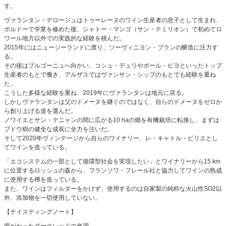
す。
ヴァランタン・デロージュはトゥーレーヌのワイン生産者の息子として生まれ、
ボルドーで学業を修めた後、シャトー・マンゴ（サン・テミリオン）で初めてロ
ワール地方以外での実践的な経験を積んだ。
2015年にはニュージーランドに渡り、ソーヴィニヨン・ブランの醸造に注力す
る。
その後はブルゴーニュへ向かい、コシュ・デュリやポール・ピヨといったトップ
生産者のもとで働き、アルザスではヴァンサン・シップのもとでも経験を重ね
た。
こうした多様な経験を重ね、2019年にヴァランタンは地元に戻る。
しかしヴァランタンは父のドメーヌを継ぐのではなく、自らのドメーヌをゼロか
ら創り上げる道を選んだ。
ノワイエとサン・テニャンの間に広がる10 haの畑を有機栽培に転換し、まずは
ブドウ樹の健全な成長に全力を注いだ。
そして2020年ヴィンテージから自らのワイナリー、レ・キャトル・ピリエとし
てワインを造っている。
「エコシステムの一部として循環型社会を実現したい」とワイナリーから15 km
に位置するロッシュの森から、フランソワ・フレール社と協力してワインの熟成
に使用する樽を造っている。
また、ワインはフィルターをかけず、使用するのは自家製の純粋な火山性SO2以
外、添加物を一切使用していない。
【テイスティングノート】