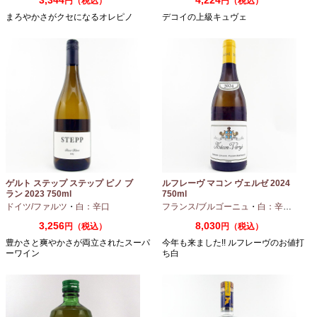
円（税込）
円（税込）
まろやかさがクセになるオレピノ
デコイの上級キュヴェ
ゲルト ステップ ステップ ピノ ブ
ルフレーヴ マコン ヴェルゼ 2024
ラン 2023 750ml
750ml
ドイツ/ファルツ
・
白：辛口
フランス/ブルゴーニュ
・
白：辛口
・
シャ
3,256
8,030
円（税込）
円（税込）
豊かさと爽やかさが両立されたスーパ
今年も来ました!! ルフレーヴのお値打
ーワイン
ち白