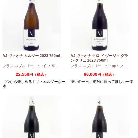
AJ ヴァオナ ムルソー 2023 750ml
AJ ヴァオナ クロ ド ヴージョ グラ
ン クリュ 2023 750ml
フランス/ブルゴーニュ
・
白：辛口
・
シャルドネ
フランス/ブルゴーニュ
・
赤：フルボディ
22,550
66,000
円（税込）
円（税込）
【今から楽しめる】ザ・ムルソーな一
凄いの一言、絶対に買ってほしい一本
本