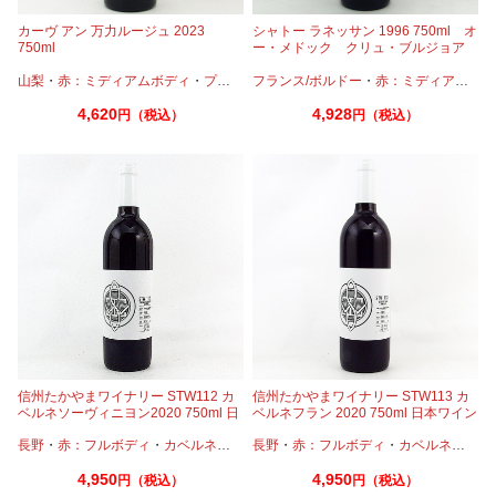
カーヴ アン 万力ルージュ 2023
シャトー ラネッサン 1996 750ml オ
750ml
ー・メドック クリュ・ブルジョア
山梨
・
赤：ミディアムボディ
・
プティヴェルド
フランス/ボルドー
・
メルロー
・
・
赤：ミディアムボディ
シラー
・
タナ
4,620
4,928
円（税込）
円（税込）
信州たかやまワイナリー STW112 カ
信州たかやまワイナリー STW113 カ
ベルネソーヴィニヨン2020 750ml 日
ベルネフラン 2020 750ml 日本ワイン
本ワイン
長野
・
赤：フルボディ
・
カベルネ
・
メルロー
長野
・
赤：フルボディ
・
カベルネフラン
4,950
4,950
円（税込）
円（税込）