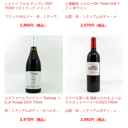
シャトー フルカ デュプレ 2007
三養醸造 メルローOV 750ml 日本ワ
750ml リストラック メドック
イン 赤ワイン
フランス/ボルドー
・
赤：ミディアムボディ
山梨
・
・
カベルネ
赤：ミディアムボディ
・
カベルネフラン
・
メルロー
・
プテ
2,860
2,970
円（税込）
円（税込）
ユズファームワイナリー Tsumugi つ
ドメーヌ茅ヶ岳 穂坂メルロ＆上ノ山
むぎ Rouge 2024 750ml
マスカットベーリーA 2023 750ml
赤：ミディアムボディ
・
カベルネ
・
メルロー
山梨
・
赤：ミディアムボディ
・
メルロー
2,970
2,992
円（税込）
円（税込）