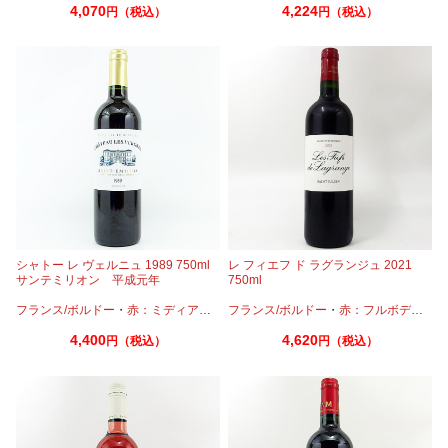
4,070
4,224
円（税込）
円（税込）
シャトー レ ヴェルニュ 1989 750ml
レ フィエフ ド ラグランジュ 2021
サンテミリオン 平成元年
750ml
フランス/ボルドー
・
赤：ミディアムボディ
フランス/ボルドー
・
カベルネ
・
メルロー
・
赤：フルボディ
・
カ
4,400
4,620
円（税込）
円（税込）