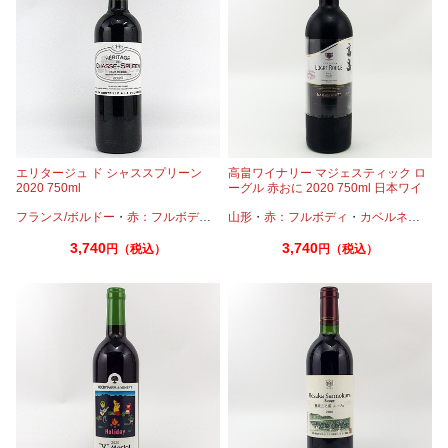
エリタージュ ド シャススプリーン
高畠ワイナリー マジェスティック ロ
2020 750ml
ーグル 赤おに 2020 750ml 日本ワイ
ン
フランス/ボルドー
・
赤：フルボディ
・
カベルネ
山形
・
赤：フルボディ
・
プティヴェルド
・
カベルネ
・
メルロー
・
プテ
3,740
3,740
円（税込）
円（税込）