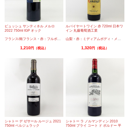
ピュッシュ サンティネル メルロ
ルバイヤートワイン 赤 720ml 日本ワ
2022 750ml IGP オック
イン 丸藤葡萄酒工業
フランス/南フランス
・
赤：フルボディ
・
山梨
メルロー
・
赤：ミディアムボディ
・
メルロー
1,210
1,320
円（税込）
円（税込）
シャトー デ ゼサール ルージュ 2021
シャトー ラ ノルマンディン 2010
750ml ベルジュラック
750ml ブライ コート ド ボルドー 平