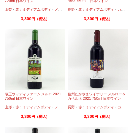
720ml 日本ワイン
rev.3 750ml 日本ワイン
山梨
・
赤：ミディアムボディ
・
メルロー
長野
・
マスカットベーリーA
・
赤：ミディアムボディ
・
カベルネ
3,300
3,300
円（税込）
円（税込）
蔵王ウッディファーム メルロ 2021
信州たかやまワイナリー メルロー＆
750ml 日本ワイン
カベルネ 2021 750ml 日本ワイン
山形
・
赤：ミディアムボディ
・
メルロー
長野
・
赤：ミディアムボディ
・
カベルネ
3,300
3,300
円（税込）
円（税込）