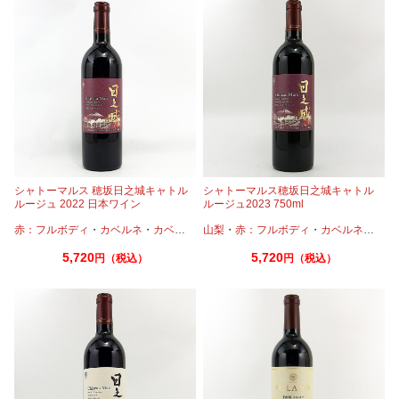
シャトーマルス 穂坂日之城キャトル
シャトーマルス穂坂日之城キャトル
ルージュ 2022 日本ワイン
ルージュ2023 750ml
赤：フルボディ
・
カベルネ
・
カベルネフラン
山梨
・
・
赤：フルボディ
プティヴェルド
・
・
カベルネ
メルロー
・
・
プテ
シラ
5,720
5,720
円（税込）
円（税込）