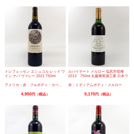
トレフェッセン エシュコル レッド ワ
ルバイヤート メルロー 塩尻市収穫
イン ナパ ヴァレー 2022 750ml
2013 750ml 丸藤葡萄酒工業 日本ワ
イン
アメリカ
・
赤：フルボディ
・
カベルネ
・
赤：ミディアムボディ
カベルネフラン
・
プティヴェルド
・
メルロー
・
マル
4,950
5,170
円（税込）
円（税込）