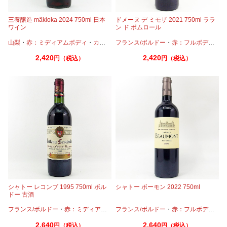
三養醸造 mäkioka 2024 750ml 日本
ドメーヌ デ ミモザ 2021 750ml ララ
ワイン
ン ド ポムロール
山梨
・
赤：ミディアムボディ
・
カベルネ
フランス/ボルドー
・
テンプラニーリョ
・
赤：フルボディ
・
ピノノワール
・
・
カ
プ
2,420
2,420
円（税込）
円（税込）
シャトー レコンブ 1995 750ml ボル
シャトー ボーモン 2022 750ml
ドー 古酒
フランス/ボルドー
・
赤：ミディアムボディ
フランス/ボルドー
・
カベルネ
・
メルロー
・
赤：フルボディ
・
カ
2,640
2,640
円（税込）
円（税込）