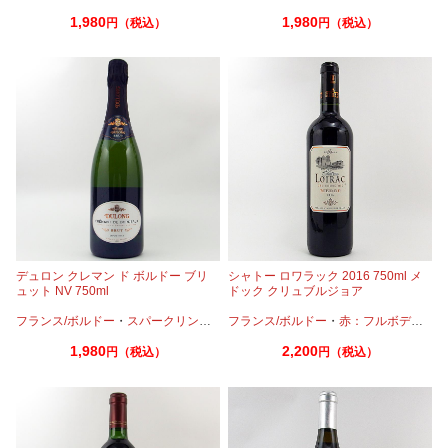
1,980
1,980
円（税込）
円（税込）
デュロン クレマン ド ボルドー ブリ
シャトー ロワラック 2016 750ml メ
ュット NV 750ml
ドック クリュブルジョア
フランス/ボルドー
・
スパークリングワイン
フランス/ボルドー
・
セミヨン
・
メルロー
・
赤：フルボディ
・
カ
1,980
2,200
円（税込）
円（税込）