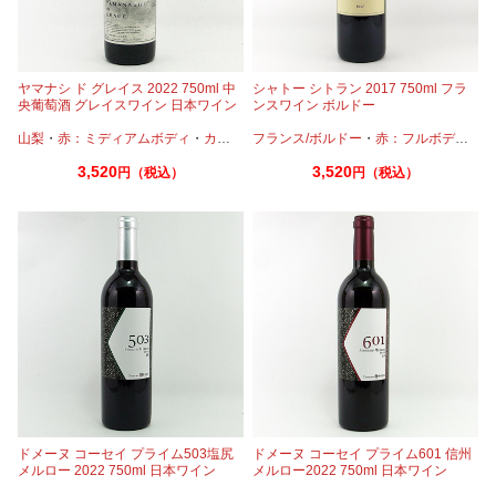
ヤマナシ ド グレイス 2022 750ml 中
シャトー シトラン 2017 750ml フラ
央葡萄酒 グレイスワイン 日本ワイン
ンスワイン ボルドー
山梨
・
赤：ミディアムボディ
・
カベルネ
フランス/ボルドー
・
カベルネフラン
・
・
赤：フルボディ
メルロー
・
マスカッ
・
カ
3,520
3,520
円（税込）
円（税込）
ドメーヌ コーセイ プライム503塩尻
ドメーヌ コーセイ プライム601 信州
メルロー 2022 750ml 日本ワイン
メルロー2022 750ml 日本ワイン