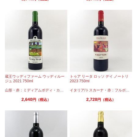
蔵王ウッディファーム ウッディルー
トゥア リータ ロッソ デイ ノートリ
ジュ 2021 750ml
2023 750ml
山形
・
赤：ミディアムボディ
・
カベルネ
イタリア/トスカーナ
・
カベルネフラン
・
・
ピノノワール
赤：フルボディ
・
メル
・
2,640
2,728
円（税込）
円（税込）