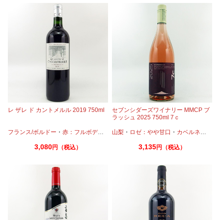
レ ザレ ド カントメルル 2019 750ml
セブンシダーズワイナリー MMCP ブ
ラッシュ 2025 750ml 7ｃ
フランス/ボルドー
・
赤：フルボディ
・
カベルネ
山梨
・
ロゼ：やや甘口
・
カベルネフラン
・
カベルネ
・
プティヴェ
・
プテ
3,080
3,135
円（税込）
円（税込）