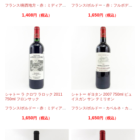
成22年
フランス/南西地方
・
赤：ミディアムボディ
フランス/ボルドー
・
メルロー
・
赤：フルボディ
・
カ
1,408
1,650
円（税込）
円（税込）
シャトー ラ クロワ ラロック 2011
シャトー ギヨタン 2007 750ml ピュ
750ml フロンサック
イスガン サン テミリオン
フランス/ボルドー
・
赤：ミディアムボディ
フランス/ボルドー
・
カベルネ
・
カベルネフラン
・
カベルネ
・
カベルネフラン
・
メル
1,650
1,650
円（税込）
円（税込）