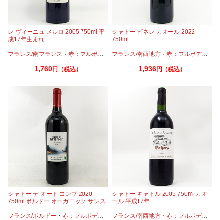
レ ヴィーニュ メルロ 2005 750ml 平
シャトー ピネレ カオール 2022
成17年生まれ
750ml
フランス/南フランス
・
赤：フルボディ
・
フランス/南西地方
メルロー
・
赤：フルボディ
・
マ
1,760
1,936
円（税込）
円（税込）
シャトー デ オート コンブ 2020
シャトー キャトル 2005 750ml カオ
750ml ボルドー オーガニック サンス
ール 平成17年
フル 酸化防止剤無添加
フランス/ボルドー
・
赤：フルボディ
・
カベルネ
フランス/南西地方
・
カベルネフラン
・
赤：フルボディ
・
メルロー
・
マ