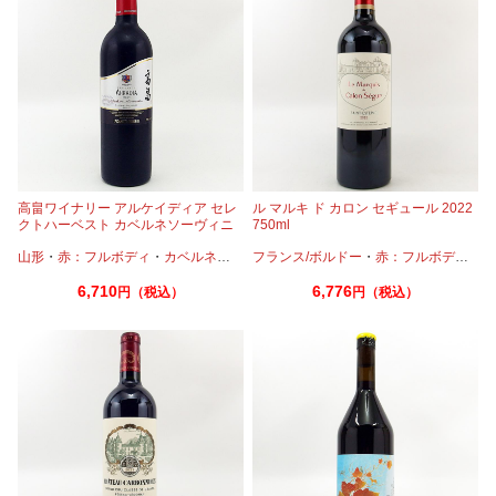
高畠ワイナリー アルケイディア セレ
ル マルキ ド カロン セギュール 2022
クトハーベスト カベルネソーヴィニ
750ml
ヨン＆メルロー 2020 750ml
山形
・
赤：フルボディ
・
カベルネ
・
プティヴェルド
フランス/ボルドー
・
メルロー
・
赤：フルボディ
・
カ
6,710
6,776
円（税込）
円（税込）