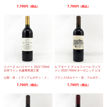
7,700
7,700
円（税込）
円（税込）
ドメーヌ ルバイヤート 2022 750ml
ル アモー ド デュルフォール ヴィヴ
日本ワイン 丸藤葡萄酒工業
ァン 2020 750ml オーガニック ビオ
ディナミ
山梨
・
赤：ミディアムボディ
・
メルロー
フランス/ボルドー
・
タナ
・
赤：フルボディ
・
カ
7,700
7,700
円（税込）
円（税込）