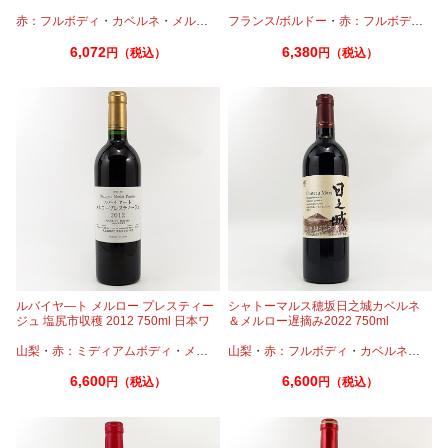
ョア
赤：フルボディ
・
カベルネ
・
メルロー
フランス/ボルドー
・
赤：フルボディ
・
カ
6,072
6,380
円（税込）
円（税込）
ルバイヤ―ト メルロー プレスティー
シャトーマルス穂坂日之城カベルネ
ジュ 塩尻市収穫 2012 750ml 日本ワ
＆メルロー遅摘み2022 750ml
イン 丸藤葡萄酒
山梨
・
赤：ミディアムボディ
・
メルロー
山梨
・
赤：フルボディ
・
カベルネ
・
メル
6,600
6,600
円（税込）
円（税込）