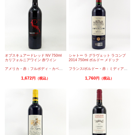
オブスキュアードレッド NV 750ml
シャトー ラ グラヴェット ラコンブ
カリフォルニアワイン 赤ワイン
2014 750ml ボルドー メドック
アメリカ
・
赤：フルボディ
・
カベルネ
・
フランス/ボルドー
メルロー
・
ジンファンデル
・
赤：ミディアムボディ
1,672
1,760
円（税込）
円（税込）