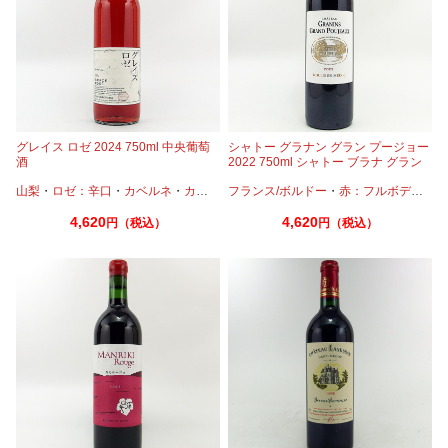
グレイス ロゼ 2024 750ml 中央葡萄
シャトー グラナン グラン プージョー
酒
2022 750ml シャトー ブラナ グラン
プージョー
山梨
・
ロゼ：辛口
・
カベルネ
・
カベルネフラン
フランス/ボルドー
・
プティヴェルド
・
赤：フルボディ
・
メルロー
・
カ
4,620
4,620
円（税込）
円（税込）