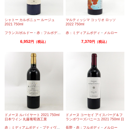
シャトー カルボニュー ルージュ
マルティッシマ コッリオ ロッソ
2021 750ml
2022 750ml
フランス/ボルドー
・
赤：フルボディ
・
カベルネ
赤：ミディアムボディ
・
カベルネフラン
・
メルロー
・
プティヴェ
6,952
7,370
円（税込）
円（税込）
ドメーヌ ルバイヤート 2021 750ml
ドメーヌ コーセイ アイスバーグ＆フ
日本ワイン 丸藤葡萄酒工業
ランボワーズバニーユ 2021 750ml 日
本ワイン
赤：ミディアムボディ
・
プティヴェルド
長野
・
メルロー
・
赤：フルボディ
・
タナ
・
メルロー