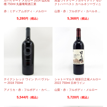
ルバイヤート メルロー 2014 塩尻収
高畠ワイナリー アルケイディア セレ
穫 750ml 丸藤葡萄酒工業
クトハーベスト カベルネソーヴィニ
ヨン＆メルロー 2019 750ml
赤：ミディアムボディ
・
メルロー
山形
・
赤：フルボディ
・
カベルネ
・
プテ
5,280
5,368
円（税込）
円（税込）
テイクン レッド ワイン ナパ ヴァレ
シャトーマルス 穂坂日之城メルロー
ー 2018 750ml
2022 750ml 日本ワイン
アメリカ
・
赤：フルボディ
・
カベルネ
・
山梨
ピノノワール
・
赤：フルボディ
・
マルベック
・
メルロー
・
メルロー
・
5,544
5,720
円（税込）
円（税込）