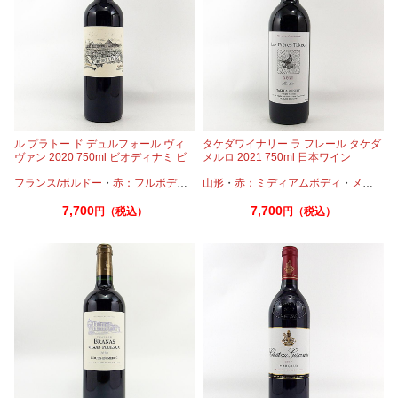
ル プラトー ド デュルフォール ヴィ
タケダワイナリー ラ フレール タケダ
ヴァン 2020 750ml ビオディナミ ビ
メルロ 2021 750ml 日本ワイン
オロジック
フランス/ボルドー
・
赤：フルボディ
・
カベルネ
山形
・
赤：ミディアムボディ
・
メルロー
・
メルロー
7,700
7,700
円（税込）
円（税込）