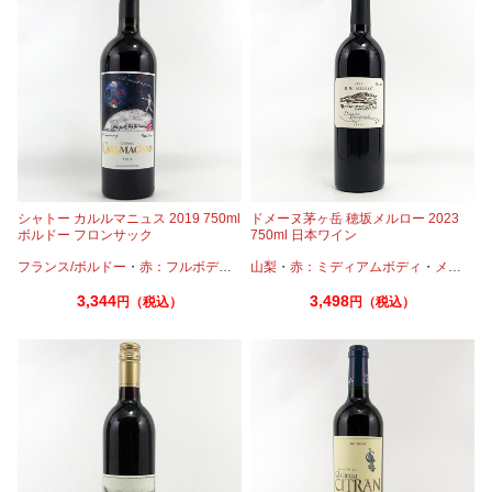
シャトー カルルマニュス 2019 750ml
ドメーヌ茅ヶ岳 穂坂メルロー 2023
ボルドー フロンサック
750ml 日本ワイン
フランス/ボルドー
・
赤：フルボディ
・
カベルネフラン
山梨
・
赤：ミディアムボディ
・
メルロー
・
メルロー
3,344
3,498
円（税込）
円（税込）