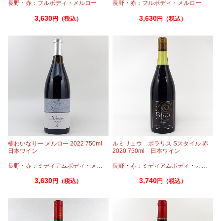
長野
・
赤：フルボディ
・
メルロー
長野
・
赤：フルボディ
・
メルロー
3,630
3,630
円（税込）
円（税込）
楠わいなりー メルロー 2022 750ml
ルミリュウ ポラリス Sスタイル 赤
日本ワイン
2020 750ml 日本ワイン
長野
・
赤：ミディアムボディ
・
メルロー
長野
・
赤：ミディアムボディ
・
カベルネ
3,630
3,740
円（税込）
円（税込）