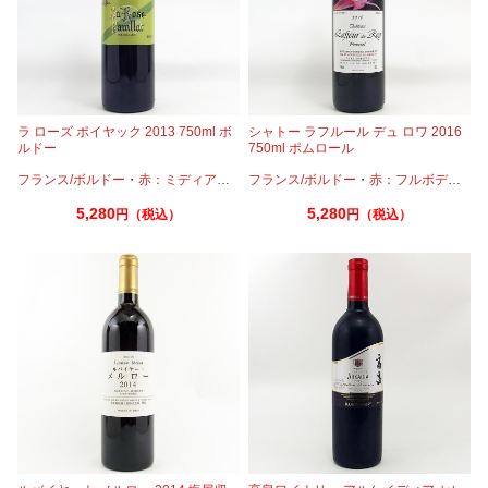
ラ ローズ ポイヤック 2013 750ml ボ
シャトー ラフルール デュ ロワ 2016
ルドー
750ml ポムロール
フランス/ボルドー
・
赤：ミディアムボディ
フランス/ボルドー
・
カベルネ
・
カベルネフラン
・
赤：フルボディ
・
プテ
・
カ
5,280
5,280
円（税込）
円（税込）