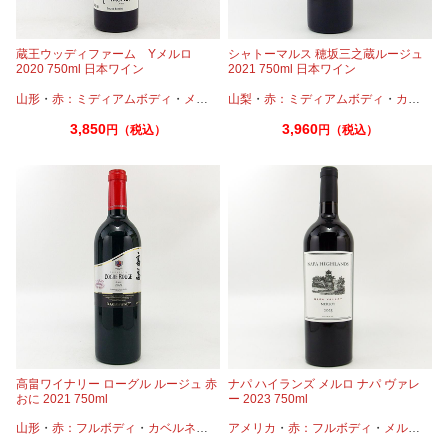
蔵王ウッディファーム Yメルロ
シャトーマルス 穂坂三之蔵ルージュ
2020 750ml 日本ワイン
2021 750ml 日本ワイン
山形
・
赤：ミディアムボディ
・
メルロー
山梨
・
赤：ミディアムボディ
・
カベルネ
3,850
3,960
円（税込）
円（税込）
高畠ワイナリー ローグル ルージュ 赤
ナパ ハイランズ メルロ ナパ ヴァレ
おに 2021 750ml
ー 2023 750ml
山形
・
赤：フルボディ
・
カベルネ
・
メルロー
アメリカ
・
赤：フルボディ
・
メルロー