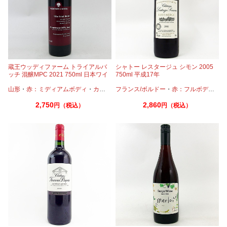
蔵王ウッディファーム トライアルバ
シャトー レスタージュ シモン 2005
ッチ 混醸MPC 2021 750ml 日本ワイ
750ml 平成17年
ン
山形
・
赤：ミディアムボディ
・
カベルネ
フランス/ボルドー
・
メルロー
・
プティマンサン
・
赤：フルボディ
・
カ
2,750
2,860
円（税込）
円（税込）