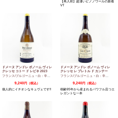
【再入荷】超凄いピノノワールの新着
VT
ドメーヌ アンドレ ボノーム ヴィレ
ドメーヌ アンドレ ボノーム ヴィレ
クレッセ コトー ド レピネ 2023
クレッセ レ プレトル ド カンテー
750ml
ヌ 2023 750ml
フランス/ブルゴーニュ
・
白：辛口
・
シャルドネ
フランス/ブルゴーニュ
・
白：辛口
・
シャ
9,240
9,240
円（税込）
円（税込）
個人的にイチオシなキュヴェです!!
樹齢95年から産まれるパワフル且つエ
レガントな一本