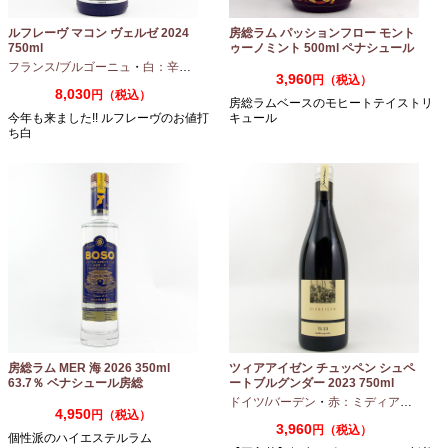
ルフレーヴ マコン ヴェルゼ 2024
房総ラム パッションフロー モント
750ml
ゥーノミント 500ml ペナシュール
房総
フランス/ブルゴーニュ
・
白：辛口
・
シャルドネ
3,960
円（税込）
8,030
円（税込）
房総ラムベースのモヒートテイストリ
今年も来ました!! ルフレーヴのお値打
キュール
ち白
房総ラム MER 海 2026 350ml
ツィアアイゼン チュッペン シュペ
63.7％ ベナシュール房総
ートブルグンダー 2023 750ml
ドイツ/バーデン
・
赤：ミディアムボディ
4,950
円（税込）
3,960
円（税込）
個性派のハイエステルラム