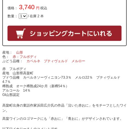
3,740
価格：
円
税込
数量：
/ 在庫 2 本
産地
山形
色
赤：フルボディ
ぶどう品種
カベルネ
プティヴェルド
メルロー
赤 フルボディ
産地 山形県高畠町
ブドウ品種 カベルネソーヴィニヨン73.3％ メルロ22％ プティヴェルド
4.7％
樽熟成 オーク樽熟成24か月（新樽54％）
アルコール 14％
GI山形認定
高畠町出身の童話作家浜田広介氏の作品「泣いた赤おに」をモチーフとしたワイ
ン。
高畠ワインのロゴマークにも「赤おに」「青おに」がデザインされています。