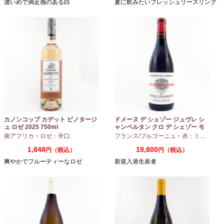
濃いめで満足感のある白
夏に飲みたいフレッシュリースリング
カノンコップ カデット ピノタージ
ドメーヌ デ シェゾー ジュヴレ シ
ュ ロゼ 2025 750ml
ャンベルタン クロ デ シェゾー モ
ノポール 2023 750ml
南アフリカ
・
ロゼ：辛口
フランス/ブルゴーニュ
・
赤：ミディアムボディ
1,848
19,800
円（税込）
円（税込）
爽やかでフルーティーなロゼ
新規入港生産者