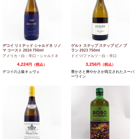
デコイ リミテッド シャルドネ ソノ
ゲルト ステップ ステップ ピノ ブ
マ コースト 2024 750ml
ラン 2023 750ml
アメリカ
・
白：辛口
・
シャルドネ
ドイツ/ファルツ
・
白：辛口
4,224
3,256
円（税込）
円（税込）
デコイの上級キュヴェ
豊かさと爽やかさが両立されたスーパ
ーワイン