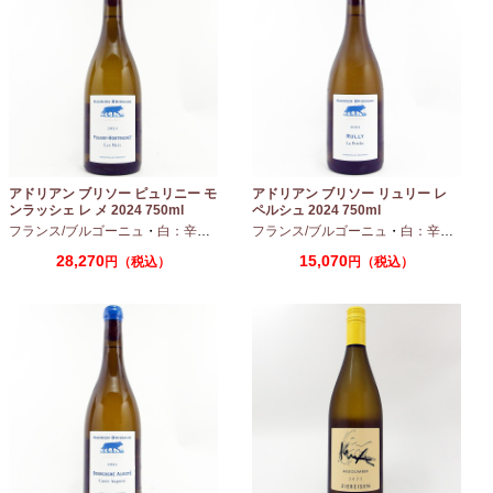
アドリアン ブリソー ピュリニー モ
アドリアン ブリソー リュリー レ
ンラッシェ レ メ 2024 750ml
ペルシュ 2024 750ml
フランス/ブルゴーニュ
・
白：辛口
・
シャルドネ
フランス/ブルゴーニュ
・
白：辛口
・
シャ
28,270
15,070
円（税込）
円（税込）