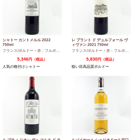
シャトー カントメルル 2022
レ プラント ド デュルフォール ヴ
750ml
ィヴァン 2021 750ml
フランス/ボルドー
・
赤：フルボディ
・
カベルネ
フランス/ボルドー
・
カベルネフラン
・
赤：フルボディ
・
プティヴェル
5,346
5,830
円（税込）
円（税込）
人気の格付けシャトー
狙い目高品質ボルドー
ル プティ リオン デュ マルキ ド ラ
ルバイヤート シャリオドール甘口