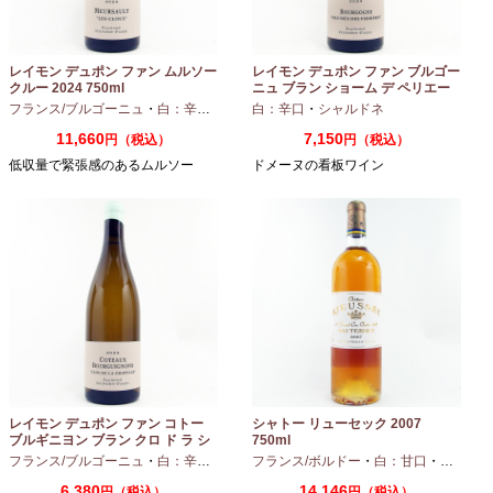
レイモン デュポン ファン ムルソー
レイモン デュポン ファン ブルゴー
クルー 2024 750ml
ニュ ブラン ショーム デ ペリエー
ル 2024 750ml
フランス/ブルゴーニュ
・
白：辛口
・
シャルドネ
白：辛口
・
シャルドネ
11,660
7,150
円（税込）
円（税込）
低収量で緊張感のあるムルソー
ドメーヌの看板ワイン
レイモン デュポン ファン コトー
シャトー リューセック 2007
ブルギニヨン ブラン クロ ド ラ シ
750ml
ャペル 2024 750ml
フランス/ブルゴーニュ
・
白：辛口
・
シャルドネ
フランス/ボルドー
・
白：甘口
・
セミヨン
6,380
14,146
円（税込）
円（税込）