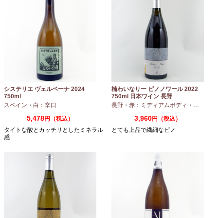
システリエ ヴェルベーナ 2024
楠わいなりー ピノノワール 2022
750ml
750ml 日本ワイン 長野
スペイン
・
白：辛口
長野
・
赤：ミディアムボディ
・
ピノノワ
5,478
3,960
円（税込）
円（税込）
タイトな酸とカッチリとしたミネラル
とても上品で繊細なピノ
感