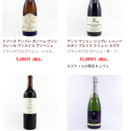
ドメーヌ アンドレ ボノーム ヴィレ
アンリ マニャン ジュヴレ シャンベ
クレッセ ヴィエイユ ヴィーニュ
ルタン プルミエ クリュ レ カズテ
2024 750ml
ィエ エルバージュ 24 モワ 2023
フランス/ブルゴーニュ
・
シャルドネ
フランス/ブルゴーニュ
・
赤：フルボディ
750ml
5,280
31,889
円（税込）
円（税込）
カズティエの限定キュヴェ