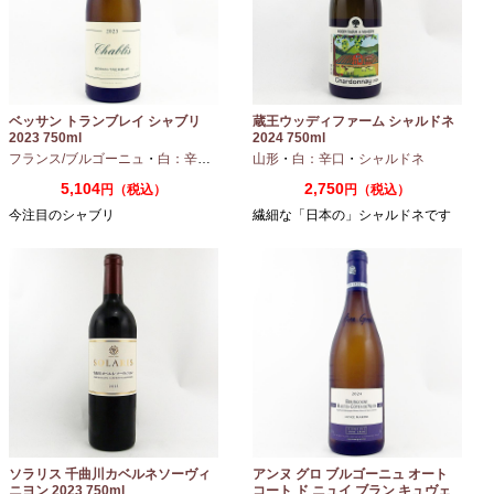
ベッサン トランブレイ シャブリ
蔵王ウッディファーム シャルドネ
2023 750ml
2024 750ml
フランス/ブルゴーニュ
・
白：辛口
・
シャルドネ
山形
・
白：辛口
・
シャルドネ
5,104
2,750
円（税込）
円（税込）
今注目のシャブリ
繊細な「日本の」シャルドネです
ソラリス 千曲川カベルネソーヴィ
アンヌ グロ ブルゴーニュ オート
ニヨン 2023 750ml
コート ド ニュイ ブラン キュヴェ