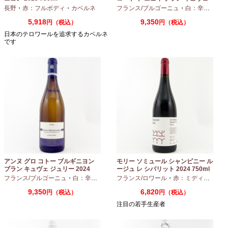
マリーヌ 2024 750ml
長野
・
赤：フルボディ
・
カベルネ
フランス/ブルゴーニュ
・
白：辛口
・
シャ
5,918
9,350
円（税込）
円（税込）
日本のテロワールを追求するカベルネ
です
アンヌ グロ コトー ブルギニヨン
モリー ソミュール シャンピニー ル
ブラン キュヴェ ジュリー 2024
ージュ レ シバリット 2024 750ml
フランス/ブルゴーニュ
・
白：辛口
・
シャルドネ
フランス/ロワール
・
赤：ミディアムボディ
9,350
6,820
円（税込）
円（税込）
注目の若手生産者