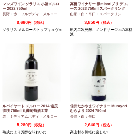
マンズワイン ソラリス 小諸メルロ
高畠ワイナリー 穣minoriプリ デ ム
ー 2022 750ml
ース 2023 750ml スパークリング
ワイン
長野
・
赤：フルボディ
・
メルロー
山形
・
白：辛口
・
スパークリングワイン
9,680
3,850
円（税込）
円（税込）
ソラリス メルローのトップキュヴェ
瓶内二次発酵、ノンドサージュの本格
派
ルバイヤート メルロー 2014 塩尻
信州たかやまワイナリー Murayori
収穫 750ml 丸藤葡萄酒工業
むらより 2024 750ml
赤：ミディアムボディ
・
メルロー
長野
・
白：辛口
5,280
2,640
円（税込）
円（税込）
熟成により芳醇な味わいに
高山村を気軽に楽しむ♪