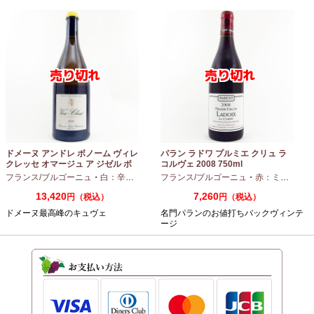
ドメーヌ アンドレ ボノーム ヴィレ
パラン ラドワ プルミエ クリュ ラ
クレッセ オマージュ ア ジゼル ボ
コルヴェ 2008 750ml
ノーム 2023 750ml
フランス/ブルゴーニュ
・
白：辛口
・
シャルドネ
フランス/ブルゴーニュ
・
赤：ミディアムボディ
13,420
7,260
円（税込）
円（税込）
ドメーヌ最高峰のキュヴェ
名門パランのお値打ちバックヴィンテ
ージ