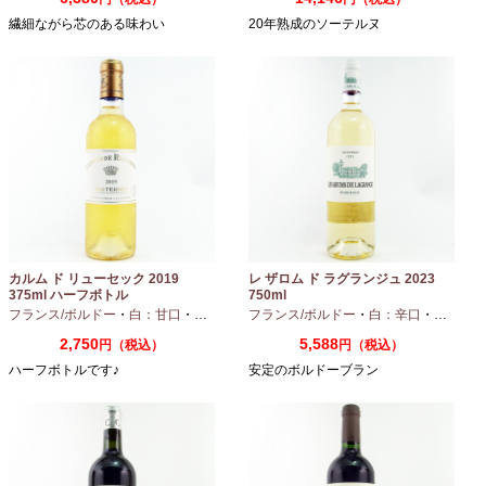
繊細ながら芯のある味わい
20年熟成のソーテルヌ
カルム ド リューセック 2019
レ ザロム ド ラグランジュ 2023
375ml ハーフボトル
750ml
フランス/ボルドー
・
白：甘口
・
セミヨン
・
フランス/ボルドー
ソーヴィニオンブラン
・
白：辛口
・
セミヨン
2,750
5,588
円（税込）
円（税込）
ハーフボトルです♪
安定のボルドーブラン