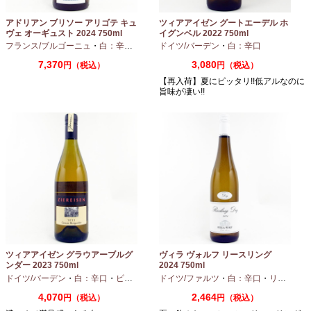
アドリアン ブリソー アリゴテ キュ
ツィアアイゼン グートエーデル ホ
ヴェ オーギュスト 2024 750ml
イグンベル 2022 750ml
フランス/ブルゴーニュ
・
白：辛口
・
アリゴテ
ドイツ/バーデン
・
白：辛口
7,370
3,080
円（税込）
円（税込）
【再入荷】夏にピッタリ!!低アルなのに
旨味が凄い!!
ツィアアイゼン グラウアーブルグ
ヴィラ ヴォルフ リースリング
ンダー 2023 750ml
2024 750ml
ドイツ/バーデン
・
白：辛口
・
ピノグリ
ドイツ/ファルツ
・
白：辛口
・
リースリング
4,070
2,464
円（税込）
円（税込）