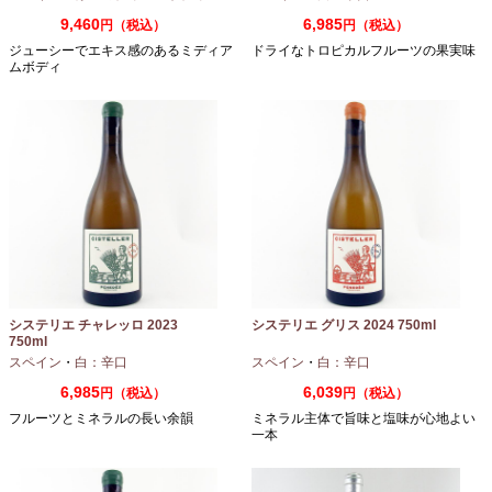
9,460
6,985
円（税込）
円（税込）
ジューシーでエキス感のあるミディア
ドライなトロピカルフルーツの果実味
ムボディ
システリエ チャレッロ 2023
システリエ グリス 2024 750ml
750ml
スペイン
・
白：辛口
スペイン
・
白：辛口
6,985
6,039
円（税込）
円（税込）
フルーツとミネラルの長い余韻
ミネラル主体で旨味と塩味が心地よい
一本