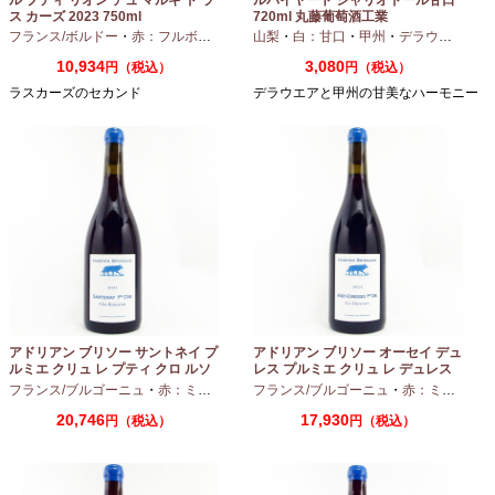
ス カーズ 2023 750ml
720ml 丸藤葡萄酒工業
フランス/ボルドー
・
赤：フルボディ
山梨
・
白：甘口
・
甲州
・
デラウエア
10,934
3,080
円（税込）
円（税込）
ラスカーズのセカンド
デラウエアと甲州の甘美なハーモニー
アドリアン ブリソー サントネイ プ
アドリアン ブリソー オーセイ デュ
ルミエ クリュ レ プティ クロ ルソ
レス プルミエ クリュ レ デュレス
ー 2024 750ml
2024 750ml
フランス/ブルゴーニュ
・
赤：ミディアムボディ
フランス/ブルゴーニュ
・
ピノノワール
・
赤：ミディアムボディ
20,746
17,930
円（税込）
円（税込）