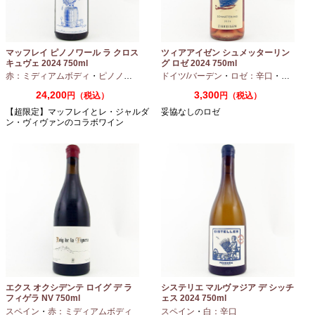
マッフレイ ピノノワール ラ クロス
ツィアアイゼン シュメッターリン
キュヴェ 2024 750ml
グ ロゼ 2024 750ml
赤：ミディアムボディ
・
ピノノワール
ドイツ/バーデン
・
ロゼ：辛口
・
ピノノワ
24,200
3,300
円（税込）
円（税込）
【超限定】マッフレイとレ・ジャルダ
妥協なしのロゼ
ン・ヴィヴァンのコラボワイン
エクス オクシデンテ ロイグ デ ラ
システリエ マルヴァジア デ シッチ
フィゲラ NV 750ml
ェス 2024 750ml
（2022/2023）
スペイン
・
赤：ミディアムボディ
スペイン
・
白：辛口