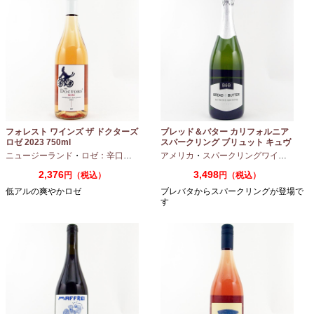
フォレスト ワインズ ザ ドクターズ
ブレッド＆バター カリフォルニア
ロゼ 2023 750ml
スパークリング ブリュット キュヴ
ェ NV 750ml
ニュージーランド
・
ロゼ：辛口
・
ピノノワール
アメリカ
・
スパークリングワイン
・
シャ
2,376
3,498
円（税込）
円（税込）
低アルの爽やかロゼ
ブレバタからスパークリングが登場で
す