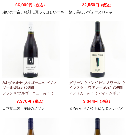
66,000
22,550
円（税込）
円（税込）
凄いの一言、絶対に買ってほしい一本
淡く美しいヴォーヌロマネ
AJ ヴァオナ ブルゴーニュ ピノノ
グリーンウィング ピノノワール ウ
ワール 2023 750ml
ィラメット ヴァレー 2024 750ml
フランス/ブルゴーニュ
・
赤：ミディアムボディ
アメリカ
・
ピノノワール
・
赤：ミディアムボディ
・
ピノ
7,370
3,344
円（税込）
円（税込）
日本初上陸!! 注目のメゾン
まろやかさがクセになるオレピノ