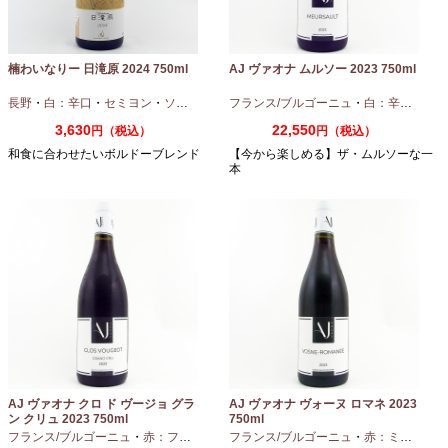
楠わいなりー 日滝原 2024 750ml
AJ ヴァオナ ムルソー 2023 750ml
長野
・
白：辛口
・
セミヨン
・
ソーヴィニオンブラン
フランス/ブルゴーニュ
・
白：辛口
・
シャ
3,630
22,550
円（税込）
円（税込）
和食に合わせたいボルドーブレンド
【今から楽しめる】ザ・ムルソーな一
本
AJ ヴァオナ クロ ド ヴージョ グラ
AJ ヴァオナ ヴォーヌ ロマネ 2023
ン クリュ 2023 750ml
750ml
フランス/ブルゴーニュ
・
赤：フルボディ
・
フランス/ブルゴーニュ
ピノノワール
・
赤：ミディアムボディ