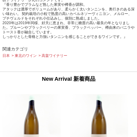
以下ワイナリーさんのコメントです。
『香り豊かでプラムなど熟した果実や樽香が調和。
アタックは濃厚でボリュームがあり、柔らかく太いタンニンを、奥行きのある深
い味わい。 契約栽培の小粒で熟度の高いカベルネソーヴィニヨン、メルロー、
プチヴェルドをそれぞれ小仕込みし、個別に熟成しました。
2020年は2019年同様、好天に恵まれ、非常に糖度の高い最良の年となりまし
た。プルーンやブラックベリーの果実香、ブラックペッパー、樽由来のバニラや
トースト香が融合しています。
しっかりとした骨格と力強いタンニンを感じることができるワインです。』
関連カテゴリ
日本
東北のワイン
高畠ワイナリー
New Arrival 新着商品