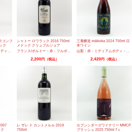
 ラコンブ
シャトー ロワラック 2016 750ml
三養醸造 mäkioka 2024 750ml 日
ドック
メドック クリュブルジョア
本ワイン
アムボディ
フランス/ボルドー
・
カベルネ
・
・
プティヴェルド
赤：フルボディ
・
・
メルロー
山梨
カベルネ
・
赤：ミディアムボディ
・
プティヴェルド
・
・
メル
カ
2,200
2,420
円（税込）
円（税込）
007
レ ザレ ド カントメルル 2019
セブンシダーズワイナリー MMCP
ック
750ml
ブラッシュ 2025 750ml 7ｃ