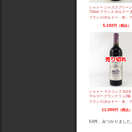
シャトー シャススプリーン 
750ml フランス ボルドー
フランス/ボルドー
・
赤：フル
5,192
円（税込）
シャトー ラスコンブ 2019 7
マルゴー グランクリュ2級
フランス/ボルドー
・
赤：フル
11,000
円（税込
53件、みつかりました