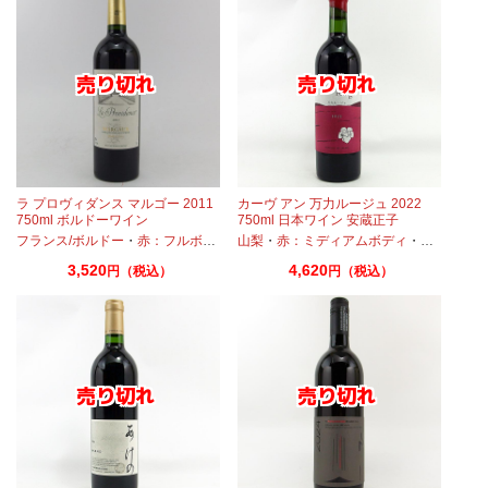
ラ プロヴィダンス マルゴー 2011
カーヴ アン 万力ルージュ 2022
750ml ボルドーワイン
750ml 日本ワイン 安蔵正子
ベーリーA
フランス/ボルドー
・
カベルネ
・
・
プティヴェルド
赤：フルボディ
・
・
メルロー
山梨
カベルネ
・
赤：ミディアムボディ
・
プティヴェルド
・
・
メルロー
プティヴェ
3,520
4,620
円（税込）
円（税込）