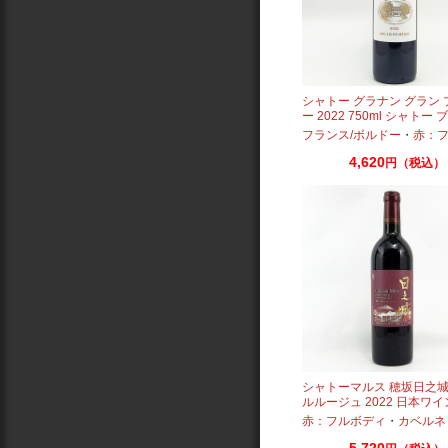
シャトー グラナン グラン
ー 2022 750ml シャトー 
ラン プージョー
フランス/ボルドー
・
赤：フル
4,620
円（税込）
シャトーマルス 穂坂日之
ルルージュ 2022 日本ワイ
赤：フルボディ
・
カベルネ
5,720