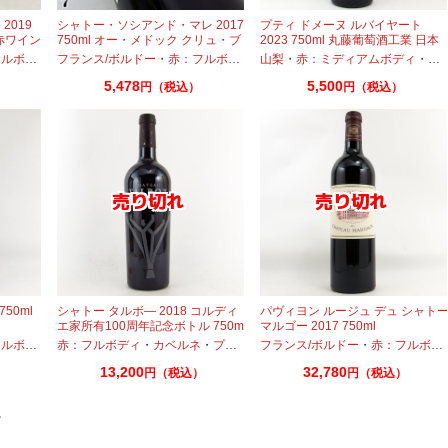
2019
シャトー・ソシアンド・マレ 2017
プティ ドメーヌ ルバイヤート
 赤ワイン
750ml オー・メドック クリュ・ブ
2023 750ml 丸藤葡萄酒工業 日本
ルジョア
ワイン
ボディ
・
フランス/ボルドー
カベルネ
・
プティヴェルド
・
赤：フルボディ
・
メルロー
・
山梨
カベルネ
・
赤：ミディアムボディ
・
カベルネフラン
・
・
プテ
プ
5,478
5,500
円（税込）
円（税込）
50ml
シャトー タルボ― 2018 コルディ
パヴィヨン ルージュ デュ シャト
エ家所有100周年記念ボトル 750ml
マルゴー 2017 750ml
ボルドーワイン
ボディ
・
赤：フルボディ
カベルネ
・
プティヴェルド
・
カベルネ
・
・
プティヴェルド
メルロー
フランス/ボルドー
・
メルロー
・
赤：フルボディ
13,200
32,780
）
円（税込）
円（税込）
。