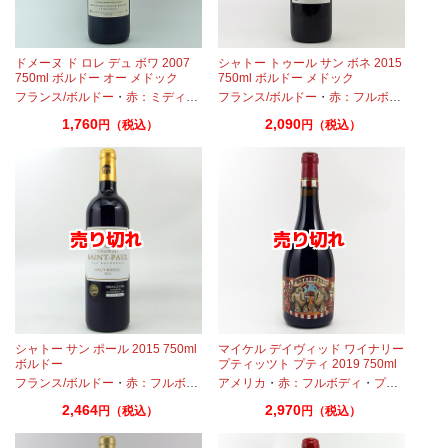
ドメーヌ ド ロレ デュ ボワ 2007
シャトー トゥール サン ボネ 2015
750ml ボルドー オー メドック
750ml ボルドー メドック
ド
・
・
フランス/ボルドー
マルベック
カベルネ
・
・
カベルネフラン
メルロー
・
赤：ミディアムボディ
・
プティヴェルド
フランス/ボルドー
・
カベルネ
・
マルベック
・
・
プティヴェルド
赤：フルボディ
・
メルロー
・
・
メル
カ
1,760
2,090
円（税込）
円（税込）
シャトー サン ポール 2015 750ml
マイケル デイヴィッド ワイナリー
ボルドー
プティッツト プティ 2019 750ml
カリフォルニアワイン
・
・
メルロー
フランス/ボルドー
カベルネ
・
プティヴェルド
・
赤：フルボディ
・
メルロー
・
アメリカ
カベルネ
・
・
赤：フルボディ
カベルネフラン
・
・
プティヴェルド
プティヴェ
2,464
2,970
円（税込）
円（税込）