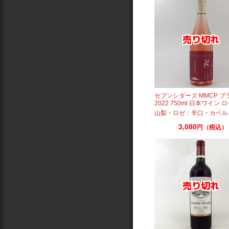
セブンシダーズ MMCP ブ
2022 750ml 日本ワイン 
ン
山梨
・
ロゼ：辛口
・
カベル
3,080
円（税込）