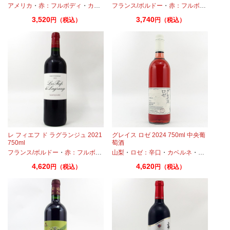
カリフォルニア
ィヴェルド
・
プティヴェルド
アメリカ
・
・
メルロー
赤：フルボディ
・
メルロー
・
・
マスカットベーリーA
カベルネ
フランス/ボルドー
・
プティヴェルド
・
赤：フルボディ
・
カ
3,520
3,740
円（税込）
円（税込）
レ フィエフ ド ラグランジュ 2021
グレイス ロゼ 2024 750ml 中央葡
750ml
萄酒
・
メルロー
フランス/ボルドー
・
シラー
・
赤：フルボディ
・
山梨
カベルネ
・
ロゼ：辛口
・
プティヴェルド
・
カベルネ
・
・
メルロー
カベルネフ
4,620
4,620
円（税込）
円（税込）