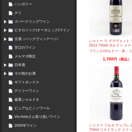
ハンガリー
チリ
スパークリングワイン
ビオロジック(オーガニック)ワイン
古酒（バックヴィンテージ）
シャトー ラ グラヴェット
2014 750ml ボルドー メ
甘口のワイン
フランス/ボルドー
・
赤：ミディ
メルマガ限定
1,760
円（税込）
日本酒
その他のお酒
ギフトボックス
デイリーワイン
厳選シャルドネ
ピュアなピノノワール
Vin Amisさん取り扱いワイン
シャトー フルカ デュプレ 2
2005年ワイン
750ml リストラック メド