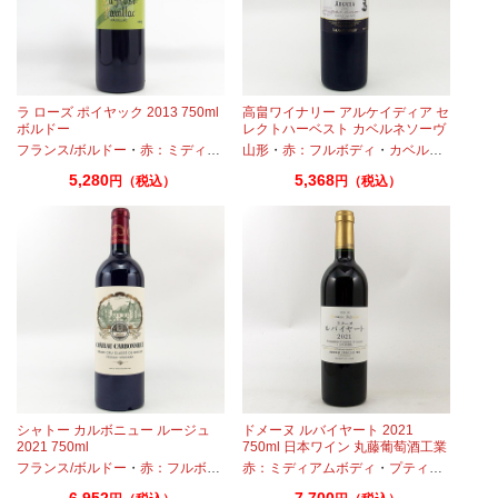
ラ ローズ ポイヤック 2013 750ml
高畠ワイナリー アルケイディア セ
ボルドー
レクトハーベスト カベルネソーヴ
ィニヨン＆メルロー 2019 750ml
ナ
フランス/ボルドー
・
カベルネフラン
・
・
プティヴェルド
赤：ミディアムボディ
・
山形
マルベック
・
・
赤：フルボディ
カベルネ
・
メルロー
・
カベルネフラン
・
カベルネ
・
・
プティ
プテ
5,280
5,368
円（税込）
円（税込）
シャトー カルボニュー ルージュ
ドメーヌ ルバイヤート 2021
2021 750ml
750ml 日本ワイン 丸藤葡萄酒工業
・
プティヴェルド
フランス/ボルドー
・
メルロー
・
赤：フルボディ
・
赤：ミディアムボディ
カベルネ
・
カベルネフラン
・
プティヴェルド
・
プティヴェ
・
6,952
7,700