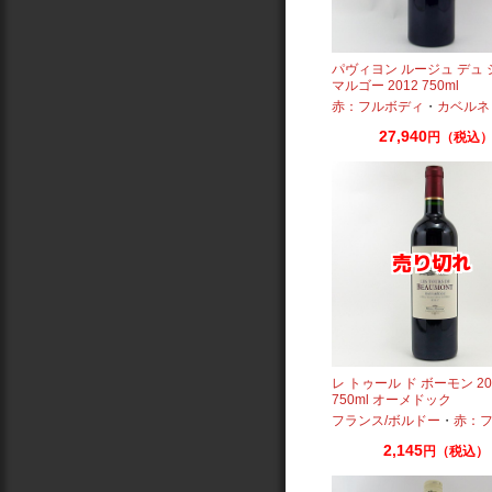
パヴィヨン ルージュ デュ
マルゴー 2012 750ml
赤：フルボディ
・
カベルネ
27,940
円（税込
レ トゥール ド ボーモン 20
750ml オーメドック
フランス/ボルドー
・
赤：フル
2,145
円（税込）