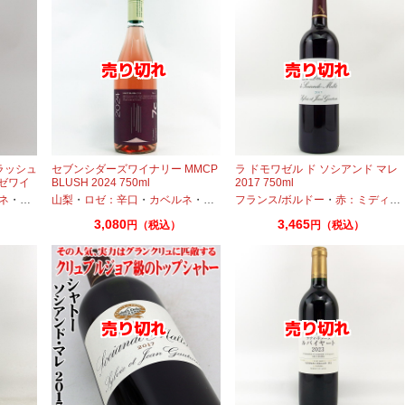
ラッシュ
セブンシダーズワイナリー MMCP
ラ ドモワゼル ド ソシアンド マレ
ロゼワイ
BLUSH 2024 750ml
2017 750ml
ネ
・
プティヴェルド
山梨
・
ロゼ：辛口
・
メルロー
・
カベルネ
・
ルーサンヌ
・
プティヴェルド
・
マスカットベーリーA
フランス/ボルドー
・
メルロー
・
・
赤：ミディアムボディ
マスカット
3,080
3,465
円（税込）
円（税込）