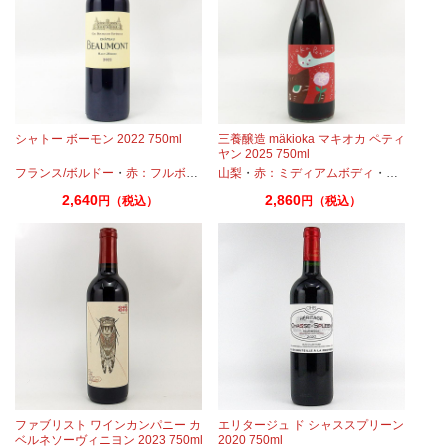
シャトー ボーモン 2022 750ml
三養醸造 mäkioka マキオカ ペティ
ヤン 2025 750ml
ロー
ベルネ
フランス/ボルドー
・
テンプラニーリョ
・
赤：フルボディ
・
ピノノワール
・
山梨
・
カベルネ
プティヴェルド
・
赤：ミディアムボディ
・
プティヴェルド
・
メルロー
・
・
・
メルロー
微発泡
プティマン
・
カ
2,640
2,860
円（税込）
円（税込）
ファブリスト ワインカンパニー カ
エリタージュ ド シャススプリーン
ベルネソーヴィニヨン 2023 750ml
2020 750ml