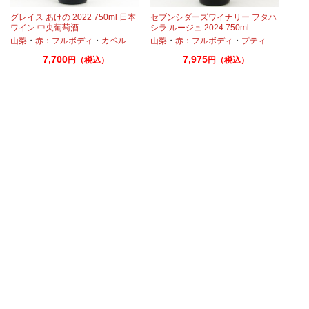
グレイス あけの 2022 750ml 日本
セブンシダーズワイナリー フタハ
ワイン 中央葡萄酒
シラ ルージュ 2024 750ml
ィヴェルド
ティヴェルド
山梨
・
赤：フルボディ
・
・
メルロー
メルロー
・
カベルネ
・
カベルネフラン
山梨
・
赤：フルボディ
・
プティヴェルド
・
プティヴェルド
・
メルロー
・
7,700
7,975
円（税込）
円（税込）
ー
・
カベルネ
・
カベルネフラン
・
プティヴェルド
・
メルロー