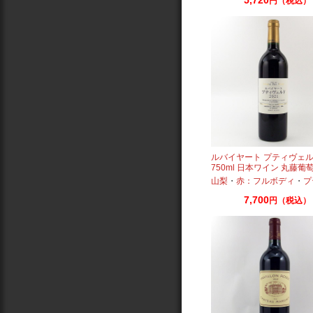
円（税込）
ルバイヤート プティヴェルド
750ml 日本ワイン 丸藤葡
山梨
・
赤：フルボディ
・
プテ
7,700
円（税込）