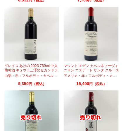
円（税込）
円（税込）
グレイス あけの 2023 750ml 中央
マウント エデン カベルネソーヴィ
葡萄酒 キュヴェ三澤のセカンドラ
ニヨン エステート サンタ クルーズ
ベル
マウンテンズ 2018 750ml
ティヴェルド
山梨
・
赤：フルボディ
・
メルロー
・
・
タナ
カベルネ
・
カベルネフラン
アメリカ
・
赤：フルボディ
・
プティヴェルド
・
カベルネ
・
メルロー
・
カ
9,350
15,400
円（税込）
円（税込）