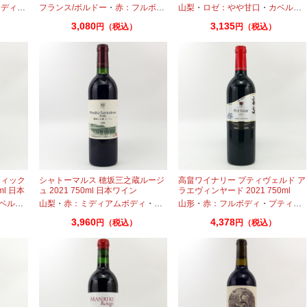
アムボディ
フランス/ボルドー
・
カベルネ
・
・
カベルネフラン
赤：フルボディ
・
・
プティヴェルド
山梨
カベルネ
・
ロゼ：やや甘口
・
カベルネフラン
・
メルロー
・
カベルネ
・
プテ
3,080
3,135
円（税込）
円（税込）
ティック
シャトーマルス 穂坂三之蔵ルージ
高畠ワイナリー プティヴェルド ア
ml 日本
ュ 2021 750ml 日本ワイン
ラエヴィンヤード 2021 750ml
ベルネ
・
プティヴェルド
山梨
・
赤：ミディアムボディ
・
メルロー
・
カベルネ
山形
・
・
プティヴェルド
赤：フルボディ
・
・
マルベック
プティヴェルド
3,960
4,378
円（税込）
円（税込）