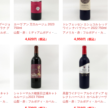
 プージョ
カーヴ アン 万力ルージュ 2023
トレフェッセン エシュコル レッド
ブラナ グ
750ml
ワイン ナパ ヴァレー 2022 750ml
ボディ
・
山梨
カベルネ
・
赤：ミディアムボディ
・
プティヴェルド
・
・
メルロー
プティヴェルド
アメリカ
・
・
赤：フルボディ
メルロー
・
シラー
・
カベルネ
・
タ
4,620
4,950
円（税込）
円（税込）
城キャト
シャトーマルス穂坂日之城キャト
高畠ワイナリー アルケイディア セ
ン
ルルージュ2023 750ml
レクトハーベスト カベルネソーヴ
ィニヨン＆メルロー 2020 750ml
・
カベルネフラン
山梨
・
赤：フルボディ
・
プティヴェルド
・
カベルネ
・
メルロー
・
プティヴェルド
・
山形
シラー
・
赤：フルボディ
・
メルロー
・
カベルネ
・
シラー
5,720
6,710