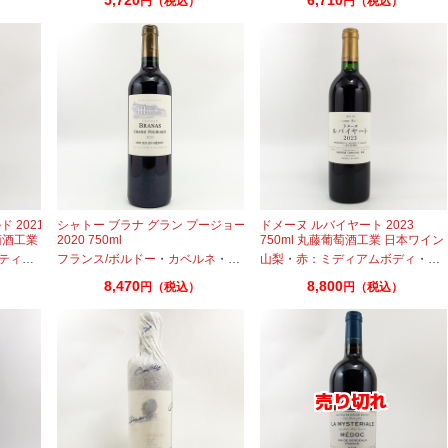
円（税込）
円（税込）
 2021
シャトー ブラナ グラン プージョー
ドメーヌ ルバイヤート 2023
萄酒工業
2020 750ml
750ml 丸藤葡萄酒工業 日本ワイン
ィヴェルド
フランス/ボルドー
・
カベルネ
・
プティヴェルド
山梨
・
赤：ミディアムボディ
・
メルロー
・
プ
8,470
8,800
円（税込）
円（税込）