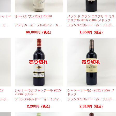
 シャトー
オーパス ワン 2021 750ml
メゾン ド グラン エスプリ ラ ミス
テリアル 2016 750ml メドック
・
カベルネフラン
アメリカ
・
・
プティヴェルド
赤：フルボディ
・
・
メルロー
カベルネ
フランス/ボルドー
・
カベルネフラン
・
・
プティヴェル
赤：フルボディ
66,000
1,650
）
円（税込）
円（税込）
17
シャトー ラルジャンテール 2015
シャトー ボーモン 2021 750ml メ
750ml ボルドー
ドック
ボディ
・
フランス/ボルドー
カベルネ
・
プティヴェルド
・
赤：ミディアムボディ
・
メルロー
フランス/ボルドー
・
カベルネ
・
・
プティヴェルド
赤：フルボディ
2,200
2,310
円（税込）
円（税込）