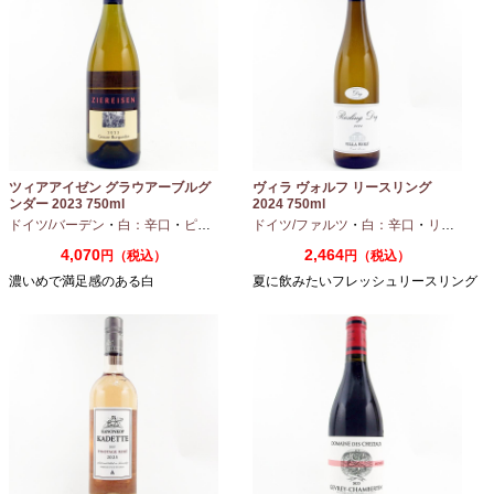
ツィアアイゼン グラウアーブルグ
ヴィラ ヴォルフ リースリング
ンダー 2023 750ml
2024 750ml
ドイツ/バーデン
・
白：辛口
・
ピノグリ
ドイツ/ファルツ
・
白：辛口
・
リースリング
4,070
2,464
円（税込）
円（税込）
濃いめで満足感のある白
夏に飲みたいフレッシュリースリング