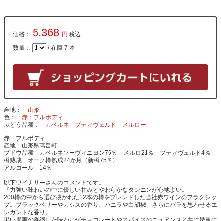
5,368
価格：
円
税込
数量：
/ 在庫 7 本
産地
山形
色
赤：フルボディ
ぶどう品種
カベルネ
プティヴェルド
メルロー
赤 フルボディ
産地 山形県高畠町
ブドウ品種 カベルネソーヴィニヨン75％ メルロ21％ プティヴェルド4％
樽熟成 オーク樽熟成24か月（新樽75％）
アルコール 14％
以下ワイナリーさんのコメントです。
『力強い味わいの中に優しい甘みとやわらかなタンニンが心地よい。
200樽の中から選び抜かれた12本の樽をブレンドした当社赤ワインのフラグシッ
プ。ブラックベリーやカシスの香り、バニラや白胡椒、さらにバラを思わせるエ
レガントな香り。
黒い果実の凝縮した味わいがチョコレートやスパイスのニュアンスと共に幾重に