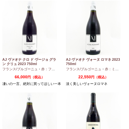
AJ ヴァオナ クロ ド ヴージョ グラ
AJ ヴァオナ ヴォーヌ ロマネ 2023
ン クリュ 2023 750ml
750ml
フランス/ブルゴーニュ
・
赤：フルボディ
・
フランス/ブルゴーニュ
ピノノワール
・
赤：ミディアムボディ
66,000
22,550
円（税込）
円（税込）
凄いの一言、絶対に買ってほしい一本
淡く美しいヴォーヌロマネ