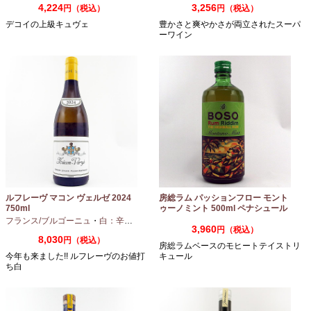
4,224
3,256
円（税込）
円（税込）
デコイの上級キュヴェ
豊かさと爽やかさが両立されたスーパ
ーワイン
ルフレーヴ マコン ヴェルゼ 2024
房総ラム パッションフロー モント
750ml
ゥーノミント 500ml ペナシュール
房総
フランス/ブルゴーニュ
・
白：辛口
・
シャルドネ
3,960
円（税込）
8,030
円（税込）
房総ラムベースのモヒートテイストリ
今年も来ました!! ルフレーヴのお値打
キュール
ち白