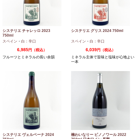
システリエ チャレッロ 2023
システリエ グリス 2024 750ml
750ml
スペイン
・
白：辛口
スペイン
・
白：辛口
6,985
6,039
円（税込）
円（税込）
フルーツとミネラルの長い余韻
ミネラル主体で旨味と塩味が心地よい
一本
システリエ ヴェルベーナ 2024
楠わいなりー ピノノワール 2022