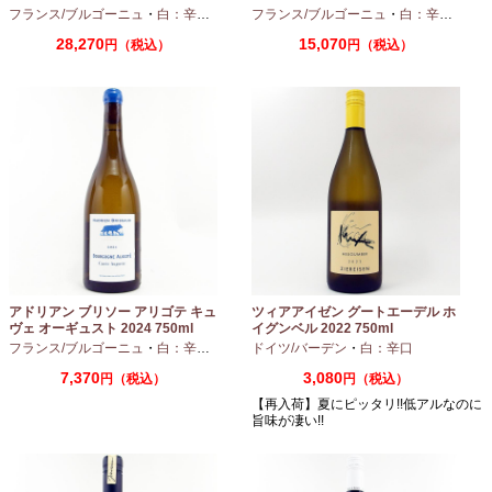
フランス/ブルゴーニュ
・
白：辛口
・
シャルドネ
フランス/ブルゴーニュ
・
白：辛口
・
シャ
28,270
15,070
円（税込）
円（税込）
アドリアン ブリソー アリゴテ キュ
ツィアアイゼン グートエーデル ホ
ヴェ オーギュスト 2024 750ml
イグンベル 2022 750ml
フランス/ブルゴーニュ
・
白：辛口
・
アリゴテ
ドイツ/バーデン
・
白：辛口
7,370
3,080
円（税込）
円（税込）
【再入荷】夏にピッタリ!!低アルなのに
旨味が凄い!!