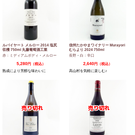
ルバイヤート メルロー 2014 塩尻
信州たかやまワイナリー Murayori
収穫 750ml 丸藤葡萄酒工業
むらより 2024 750ml
赤：ミディアムボディ
・
メルロー
長野
・
白：辛口
5,280
2,640
円（税込）
円（税込）
熟成により芳醇な味わいに
高山村を気軽に楽しむ♪