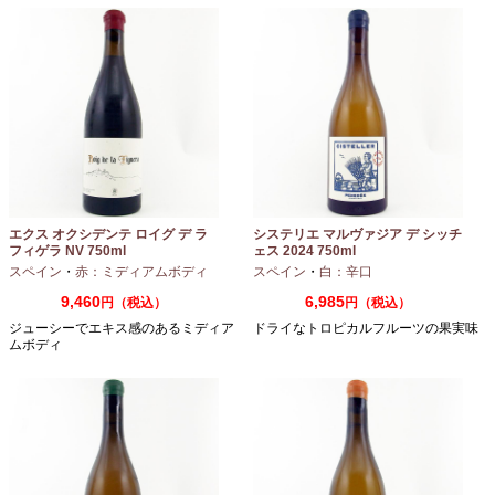
エクス オクシデンテ ロイグ デ ラ
システリエ マルヴァジア デ シッチ
フィゲラ NV 750ml
ェス 2024 750ml
（2022/2023）
スペイン
・
赤：ミディアムボディ
スペイン
・
白：辛口
9,460
6,985
円（税込）
円（税込）
ジューシーでエキス感のあるミディア
ドライなトロピカルフルーツの果実味
ムボディ