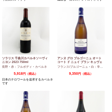
ソラリス 千曲川カベルネソーヴィ
アンヌ グロ ブルゴーニュ オート
ニヨン 2023 750ml
コート ド ニュイ ブラン キュヴェ
マリーヌ 2024 750ml
長野
・
赤：フルボディ
・
カベルネ
フランス/ブルゴーニュ
・
白：辛口
・
シャ
5,918
9,350
円（税込）
円（税込）
日本のテロワールを追求するカベルネ
です