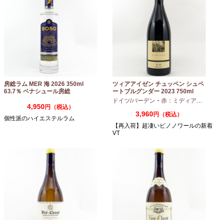
房総ラム MER 海 2026 350ml
ツィアアイゼン チュッペン シュペ
63.7％ ベナシュール房総
ートブルグンダー 2023 750ml
ドイツ/バーデン
・
赤：ミディアムボディ
4,950
円（税込）
3,960
円（税込）
個性派のハイエステルラム
【再入荷】超凄いピノノワールの新着
VT