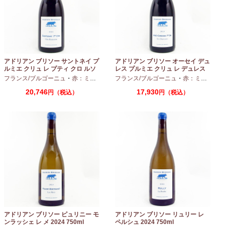
アドリアン ブリソー サントネイ プ
アドリアン ブリソー オーセイ デュ
ルミエ クリュ レ プティ クロ ルソ
レス プルミエ クリュ レ デュレス
ー 2024 750ml
2024 750ml
フランス/ブルゴーニュ
・
赤：ミディアムボディ
フランス/ブルゴーニュ
・
ピノノワール
・
赤：ミディアムボディ
20,746
17,930
円（税込）
円（税込）
アドリアン ブリソー ピュリニー モ
アドリアン ブリソー リュリー レ
ンラッシェ レ メ 2024 750ml
ペルシュ 2024 750ml