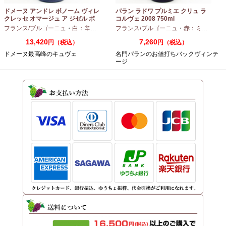
ドメーヌ アンドレ ボノーム ヴィレ
パラン ラドワ プルミエ クリュ ラ
クレッセ オマージュ ア ジゼル ボ
コルヴェ 2008 750ml
ノーム 2023 750ml
フランス/ブルゴーニュ
・
白：辛口
・
シャルドネ
フランス/ブルゴーニュ
・
赤：ミディアムボディ
13,420
7,260
円（税込）
円（税込）
ドメーヌ最高峰のキュヴェ
名門パランのお値打ちバックヴィンテ
ージ