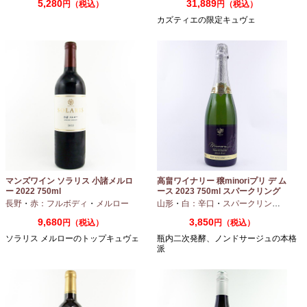
5,280
31,889
円（税込）
円（税込）
カズティエの限定キュヴェ
マンズワイン ソラリス 小諸メルロ
高畠ワイナリー 穣minoriプリ デ ム
ー 2022 750ml
ース 2023 750ml スパークリング
ワイン
長野
・
赤：フルボディ
・
メルロー
山形
・
白：辛口
・
スパークリングワイン
9,680
3,850
円（税込）
円（税込）
ソラリス メルローのトップキュヴェ
瓶内二次発酵、ノンドサージュの本格
派