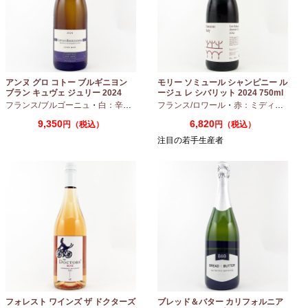
アンヌ グロ コトー ブルギニヨン
モリー ソミュール シャンピニー ル
ブラン キュヴェ ジュリー 2024
ージュ レ シバリット 2024 750ml
フランス/ブルゴーニュ
・
白：辛口
・
シャルドネ
フランス/ロワール
・
赤：ミディアムボディ
9,350
6,820
円（税込）
円（税込）
注目の若手生産者
フォレスト ワインズ ザ ドクターズ
ブレッド＆バター カリフォルニア