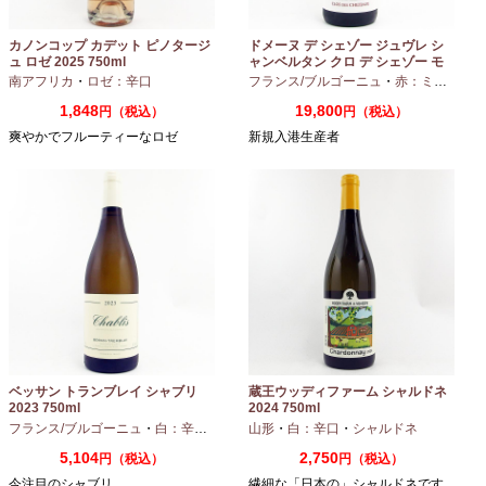
カノンコップ カデット ピノタージ
ドメーヌ デ シェゾー ジュヴレ シ
ュ ロゼ 2025 750ml
ャンベルタン クロ デ シェゾー モ
ノポール 2023 750ml
南アフリカ
・
ロゼ：辛口
フランス/ブルゴーニュ
・
赤：ミディアムボディ
1,848
19,800
円（税込）
円（税込）
爽やかでフルーティーなロゼ
新規入港生産者
ベッサン トランブレイ シャブリ
蔵王ウッディファーム シャルドネ
2023 750ml
2024 750ml
フランス/ブルゴーニュ
・
白：辛口
・
シャルドネ
山形
・
白：辛口
・
シャルドネ
5,104
2,750
円（税込）
円（税込）
今注目のシャブリ
繊細な「日本の」シャルドネです