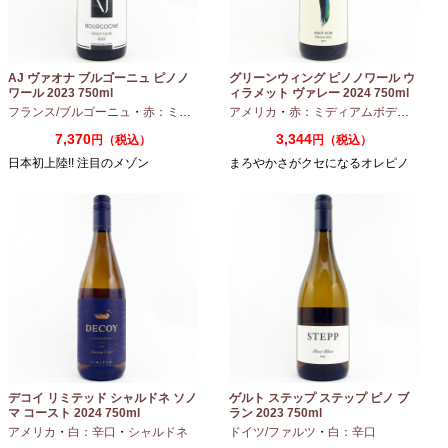
AJ ヴァオナ ブルゴーニュ ピノノ
グリーンウィング ピノノワール ウ
ワール 2023 750ml
ィラメット ヴァレー 2024 750ml
フランス/ブルゴーニュ
・
赤：ミディアムボディ
アメリカ
・
ピノノワール
・
赤：ミディアムボディ
・
ピノ
7,370
3,344
円（税込）
円（税込）
日本初上陸!! 注目のメゾン
まろやかさがクセになるオレピノ
デコイ リミテッド シャルドネ ソノ
ゲルト ステップ ステップ ピノ ブ
マ コースト 2024 750ml
ラン 2023 750ml
アメリカ
・
白：辛口
・
シャルドネ
ドイツ/ファルツ
・
白：辛口