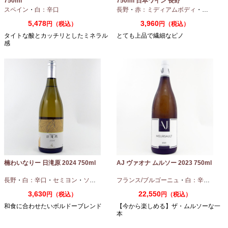
750ml
750ml 日本ワイン 長野
スペイン
・
白：辛口
長野
・
赤：ミディアムボディ
・
ピノノワ
5,478
3,960
円（税込）
円（税込）
タイトな酸とカッチリとしたミネラル
とても上品で繊細なピノ
感
楠わいなりー 日滝原 2024 750ml
AJ ヴァオナ ムルソー 2023 750ml
長野
・
白：辛口
・
セミヨン
・
ソーヴィニオンブラン
フランス/ブルゴーニュ
・
白：辛口
・
シャ
3,630
22,550
円（税込）
円（税込）
和食に合わせたいボルドーブレンド
【今から楽しめる】ザ・ムルソーな一
本