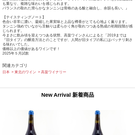
も重なり、複雑な味わいを感じられます。
バランスの取れた滑らかなタンニンは骨格のある酸と融合し、余韻も長い。』
【テイスティングノート】
色合い非常に濃い、凝縮した果実味と上品な樽香がとても心地よく薫ります。
タンニン強めでいながら舌触りは柔らかく角が取れつつある熟成の初期段階が感
じられます。
今まさに飲み頃を迎えつつある状態、高畠ワインさんによると「2019までは
『旧タイプ』の醸造方法とのことですが、人間が旧タイプの私にはバッチリ刺さ
る味わいでした。
価格以上の価値があるワインです！
2025年５月試飲
関連カテゴリ
日本
東北のワイン
高畠ワイナリー
New Arrival 新着商品