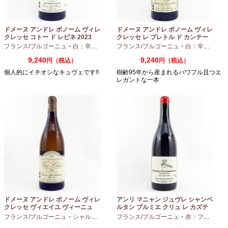
ドメーヌ アンドレ ボノーム ヴィレ
ドメーヌ アンドレ ボノーム ヴィレ
クレッセ コトー ド レピネ 2023
クレッセ レ プレトル ド カンテー
750ml
ヌ 2023 750ml
フランス/ブルゴーニュ
・
白：辛口
・
シャルドネ
フランス/ブルゴーニュ
・
白：辛口
・
シャ
9,240
9,240
円（税込）
円（税込）
個人的にイチオシなキュヴェです!!
樹齢95年から産まれるパワフル且つエ
レガントな一本
ドメーヌ アンドレ ボノーム ヴィレ
アンリ マニャン ジュヴレ シャンベ
クレッセ ヴィエイユ ヴィーニュ
ルタン プルミエ クリュ レ カズテ
2024 750ml
ィエ エルバージュ 24 モワ 2023
フランス/ブルゴーニュ
・
シャルドネ
フランス/ブルゴーニュ
・
赤：フルボディ
750ml