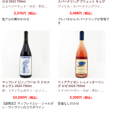
ロゼ 2023 750ml
スパークリング ブリュット キュヴ
ェ NV 750ml
ニュージーランド
・
ロゼ：辛口
・
ピノノワール
アメリカ
・
スパークリングワイン
・
シャ
2,376
3,498
円（税込）
円（税込）
低アルの爽やかロゼ
ブレバタからスパークリングが登場で
す
マッフレイ ピノノワール ラ クロス
ツィアアイゼン シュメッターリン
キュヴェ 2024 750ml
グ ロゼ 2024 750ml
赤：ミディアムボディ
・
ピノノワール
ドイツ/バーデン
・
ロゼ：辛口
・
ピノノワ
24,200
3,300
円（税込）
円（税込）
【超限定】マッフレイとレ・ジャルダ
妥協なしのロゼ
ン・ヴィヴァンのコラボワイン