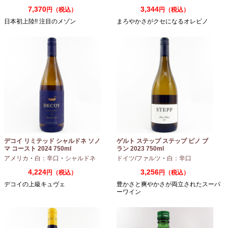
7,370
3,344
円（税込）
円（税込）
日本初上陸!! 注目のメゾン
まろやかさがクセになるオレピノ
デコイ リミテッド シャルドネ ソノ
ゲルト ステップ ステップ ピノ ブ
マ コースト 2024 750ml
ラン 2023 750ml
アメリカ
・
白：辛口
・
シャルドネ
ドイツ/ファルツ
・
白：辛口
4,224
3,256
円（税込）
円（税込）
デコイの上級キュヴェ
豊かさと爽やかさが両立されたスーパ
ーワイン