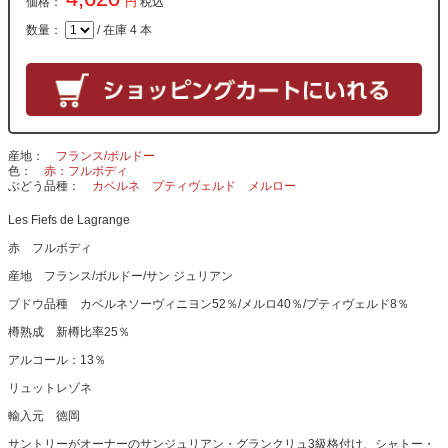
価格：
円
税込
数量：
/ 在庫 4 本
産地
フランス/ボルドー
色
赤：フルボディ
ぶどう品種
カベルネ
プティヴェルド
メルロー
Les Fiefs de Lagrange
赤 フルボディ
産地 フランス/ボルドー/サン ジュリアン
ブドウ品種 カベルネソーヴィニヨン52％/メルロ40％/プティヴェルド8％
樽熟成 新樽比率25％
アルコール：13％
リュットレゾネ
輸入元 徳岡
サントリーがオーナーのサンジュリアン・グランクリュ3級格付け、シャトー・