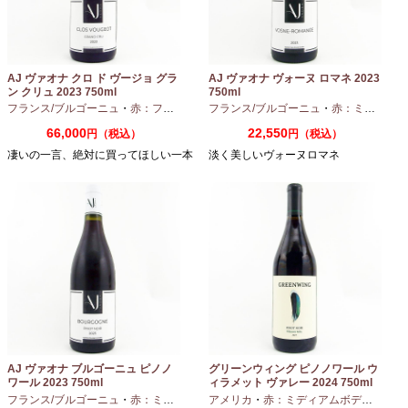
AJ ヴァオナ クロ ド ヴージョ グラ
AJ ヴァオナ ヴォーヌ ロマネ 2023
ン クリュ 2023 750ml
750ml
フランス/ブルゴーニュ
・
赤：フルボディ
・
フランス/ブルゴーニュ
ピノノワール
・
赤：ミディアムボディ
66,000
22,550
円（税込）
円（税込）
凄いの一言、絶対に買ってほしい一本
淡く美しいヴォーヌロマネ
AJ ヴァオナ ブルゴーニュ ピノノ
グリーンウィング ピノノワール ウ
ワール 2023 750ml
ィラメット ヴァレー 2024 750ml
フランス/ブルゴーニュ
・
赤：ミディアムボディ
アメリカ
・
ピノノワール
・
赤：ミディアムボディ
・
ピノ