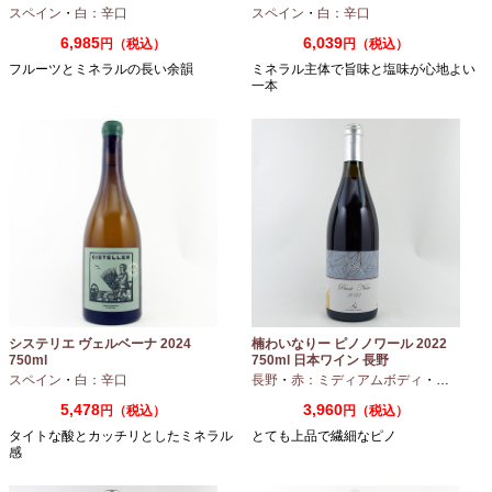
スペイン
・
白：辛口
スペイン
・
白：辛口
6,985
6,039
円（税込）
円（税込）
フルーツとミネラルの長い余韻
ミネラル主体で旨味と塩味が心地よい
一本
システリエ ヴェルベーナ 2024
楠わいなりー ピノノワール 2022
750ml
750ml 日本ワイン 長野
スペイン
・
白：辛口
長野
・
赤：ミディアムボディ
・
ピノノワ
5,478
3,960
円（税込）
円（税込）
タイトな酸とカッチリとしたミネラル
とても上品で繊細なピノ
感