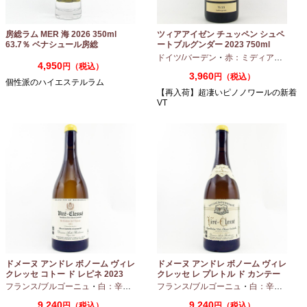
房総ラム MER 海 2026 350ml
ツィアアイゼン チュッペン シュペ
63.7％ ベナシュール房総
ートブルグンダー 2023 750ml
ドイツ/バーデン
・
赤：ミディアムボディ
4,950
円（税込）
3,960
円（税込）
個性派のハイエステルラム
【再入荷】超凄いピノノワールの新着
VT
ドメーヌ アンドレ ボノーム ヴィレ
ドメーヌ アンドレ ボノーム ヴィレ
クレッセ コトー ド レピネ 2023
クレッセ レ プレトル ド カンテー
750ml
ヌ 2023 750ml
フランス/ブルゴーニュ
・
白：辛口
・
シャルドネ
フランス/ブルゴーニュ
・
白：辛口
・
シャ
9,240
9,240
円（税込）
円（税込）