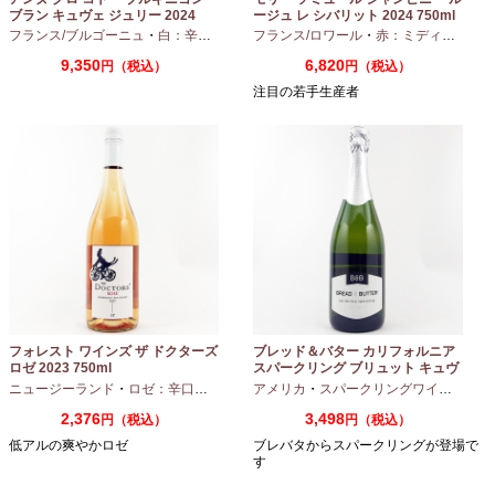
ブラン キュヴェ ジュリー 2024
ージュ レ シバリット 2024 750ml
フランス/ブルゴーニュ
・
白：辛口
・
シャルドネ
フランス/ロワール
・
赤：ミディアムボディ
9,350
6,820
円（税込）
円（税込）
注目の若手生産者
フォレスト ワインズ ザ ドクターズ
ブレッド＆バター カリフォルニア
ロゼ 2023 750ml
スパークリング ブリュット キュヴ
ェ NV 750ml
ニュージーランド
・
ロゼ：辛口
・
ピノノワール
アメリカ
・
スパークリングワイン
・
シャ
2,376
3,498
円（税込）
円（税込）
低アルの爽やかロゼ
ブレバタからスパークリングが登場で
す