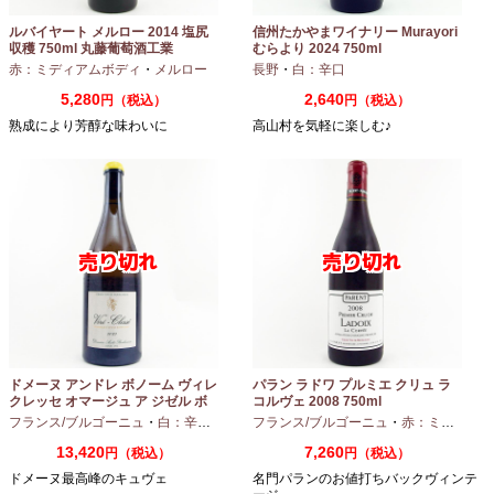
ルバイヤート メルロー 2014 塩尻
信州たかやまワイナリー Murayori
収穫 750ml 丸藤葡萄酒工業
むらより 2024 750ml
赤：ミディアムボディ
・
メルロー
長野
・
白：辛口
5,280
2,640
円（税込）
円（税込）
熟成により芳醇な味わいに
高山村を気軽に楽しむ♪
ドメーヌ アンドレ ボノーム ヴィレ
パラン ラドワ プルミエ クリュ ラ
クレッセ オマージュ ア ジゼル ボ
コルヴェ 2008 750ml
ノーム 2023 750ml
フランス/ブルゴーニュ
・
白：辛口
・
シャルドネ
フランス/ブルゴーニュ
・
赤：ミディアムボディ
13,420
7,260
円（税込）
円（税込）
ドメーヌ最高峰のキュヴェ
名門パランのお値打ちバックヴィンテ