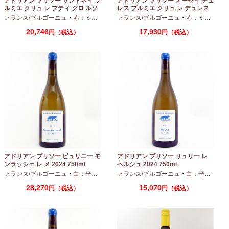
アドリアン ブリソー サントネイ プ
アドリアン ブリソー オーセイ デュ
ルミエ クリュ レ プティ クロ ルソ
レス プルミエ クリュ レ デュレス
ー 2024 750ml
2024 750ml
フランス/ブルゴーニュ
・
赤：ミディアムボディ
フランス/ブルゴーニュ
・
ピノノワール
・
赤：ミディアムボディ
20,746
17,930
円（税込）
円（税込）
アドリアン ブリソー ピュリニー モ
アドリアン ブリソー リュリー レ
ンラッシェ レ メ 2024 750ml
ペルシュ 2024 750ml
フランス/ブルゴーニュ
・
白：辛口
・
シャルドネ
フランス/ブルゴーニュ
・
白：辛口
・
シャ
28,270
15,070
円（税込）
円（税込）