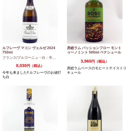
ルフレーヴ マコン ヴェルゼ 2024
房総ラム パッションフロー モント
750ml
ゥーノミント 500ml ペナシュール
房総
フランス/ブルゴーニュ
・
白：辛口
・
シャルドネ
3,960
円（税込）
8,030
円（税込）
房総ラムベースのモヒートテイストリ
今年も来ました!! ルフレーヴのお値打
キュール
ち白