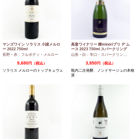
マンズワイン ソラリス 小諸メルロ
高畠ワイナリー 穣minoriプリ デ ム
ー 2022 750ml
ース 2023 750ml スパークリング
ワイン
長野
・
赤：フルボディ
・
メルロー
山形
・
白：辛口
・
スパークリングワイン
9,680
3,850
円（税込）
円（税込）
ソラリス メルローのトップキュヴェ
瓶内二次発酵、ノンドサージュの本格
派