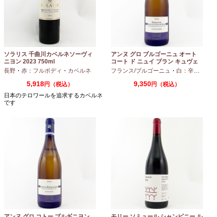
ソラリス 千曲川カベルネソーヴィ
アンヌ グロ ブルゴーニュ オート
ニヨン 2023 750ml
コート ド ニュイ ブラン キュヴェ
マリーヌ 2024 750ml
長野
・
赤：フルボディ
・
カベルネ
フランス/ブルゴーニュ
・
白：辛口
・
シャ
5,918
9,350
円（税込）
円（税込）
日本のテロワールを追求するカベルネ
です
アンヌ グロ コトー ブルギニヨン
モリー ソミュール シャンピニー ル