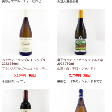
爽やかでフルーティーなロゼ
新規入港生産者
ベッサン トランブレイ シャブリ
蔵王ウッディファーム シャルドネ
2023 750ml
2024 750ml
フランス/ブルゴーニュ
・
白：辛口
・
シャルドネ
山形
・
白：辛口
・
シャルドネ
5,104
2,750
円（税込）
円（税込）
今注目のシャブリ
繊細な「日本の」シャルドネです