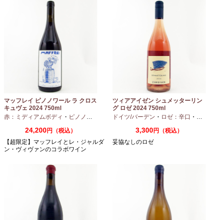
マッフレイ ピノノワール ラ クロス
ツィアアイゼン シュメッターリン
キュヴェ 2024 750ml
グ ロゼ 2024 750ml
赤：ミディアムボディ
・
ピノノワール
ドイツ/バーデン
・
ロゼ：辛口
・
ピノノワ
24,200
3,300
円（税込）
円（税込）
【超限定】マッフレイとレ・ジャルダ
妥協なしのロゼ
ン・ヴィヴァンのコラボワイン