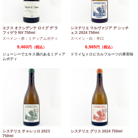
エクス オクシデンテ ロイグ デ ラ
システリエ マルヴァジア デ シッチ
フィゲラ NV 750ml
ェス 2024 750ml
（2022/2023）
スペイン
・
赤：ミディアムボディ
スペイン
・
白：辛口
9,460
6,985
円（税込）
円（税込）
ジューシーでエキス感のあるミディア
ドライなトロピカルフルーツの果実味
ムボディ
システリエ チャレッロ 2023
システリエ グリス 2024 750ml
750ml