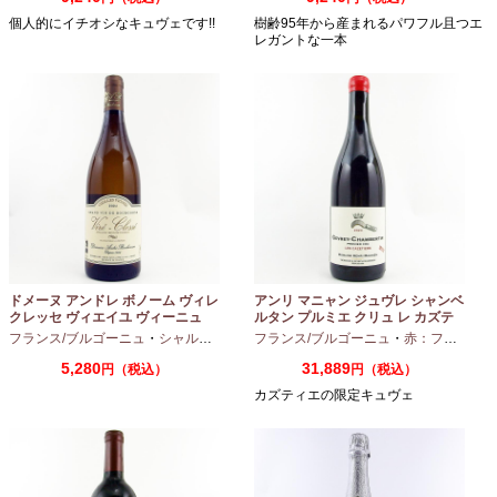
個人的にイチオシなキュヴェです!!
樹齢95年から産まれるパワフル且つエ
レガントな一本
ドメーヌ アンドレ ボノーム ヴィレ
アンリ マニャン ジュヴレ シャンベ
クレッセ ヴィエイユ ヴィーニュ
ルタン プルミエ クリュ レ カズテ
2024 750ml
ィエ エルバージュ 24 モワ 2023
フランス/ブルゴーニュ
・
シャルドネ
フランス/ブルゴーニュ
・
赤：フルボディ
750ml
5,280
31,889
円（税込）
円（税込）
カズティエの限定キュヴェ