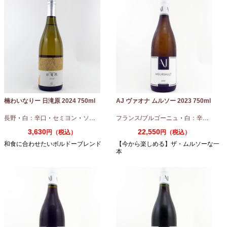
楠わいなりー 日滝原 2024 750ml
AJ ヴァオナ ムルソー 2023 750ml
長野
・
白：辛口
・
セミヨン
・
ソーヴィニオンブラン
フランス/ブルゴーニュ
・
白：辛口
・
シャ
3,630
22,550
円（税込）
円（税込）
和食に合わせたいボルドーブレンド
【今から楽しめる】ザ・ムルソーな一
本