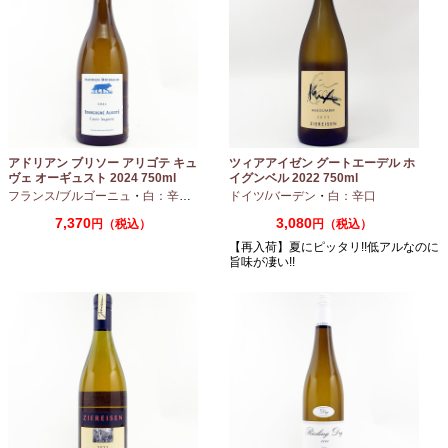
アドリアン ブリソー アリゴテ キュ
ツィアアイゼン グートエーデル ホ
ヴェ オーギュスト 2024 750ml
イグンベル 2022 750ml
フランス/ブルゴーニュ
・
白：辛口
・
アリゴテ
ドイツ/バーデン
・
白：辛口
7,370
3,080
円（税込）
円（税込）
【再入荷】夏にピッタリ!!低アルなのに
旨味が凄い!!