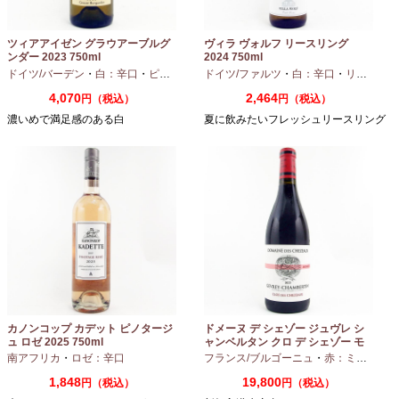
ツィアアイゼン グラウアーブルグ
ヴィラ ヴォルフ リースリング
ンダー 2023 750ml
2024 750ml
ドイツ/バーデン
・
白：辛口
・
ピノグリ
ドイツ/ファルツ
・
白：辛口
・
リースリング
4,070
2,464
円（税込）
円（税込）
濃いめで満足感のある白
夏に飲みたいフレッシュリースリング
カノンコップ カデット ピノタージ
ドメーヌ デ シェゾー ジュヴレ シ
ュ ロゼ 2025 750ml
ャンベルタン クロ デ シェゾー モ
ノポール 2023 750ml
南アフリカ
・
ロゼ：辛口
フランス/ブルゴーニュ
・
赤：ミディアムボディ
1,848
19,800
円（税込）
円（税込）