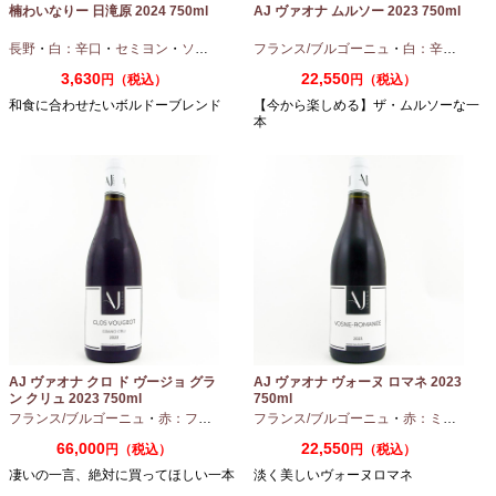
楠わいなりー 日滝原 2024 750ml
AJ ヴァオナ ムルソー 2023 750ml
長野
・
白：辛口
・
セミヨン
・
ソーヴィニオンブラン
フランス/ブルゴーニュ
・
白：辛口
・
シャ
3,630
22,550
円（税込）
円（税込）
和食に合わせたいボルドーブレンド
【今から楽しめる】ザ・ムルソーな一
本
AJ ヴァオナ クロ ド ヴージョ グラ
AJ ヴァオナ ヴォーヌ ロマネ 2023
ン クリュ 2023 750ml
750ml
フランス/ブルゴーニュ
・
赤：フルボディ
・
フランス/ブルゴーニュ
ピノノワール
・
赤：ミディアムボディ
66,000
22,550
円（税込）
円（税込）
凄いの一言、絶対に買ってほしい一本
淡く美しいヴォーヌロマネ