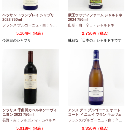
ベッサン トランブレイ シャブリ
蔵王ウッディファーム シャルドネ
2023 750ml
2024 750ml
フランス/ブルゴーニュ
・
白：辛口
・
シャルドネ
山形
・
白：辛口
・
シャルドネ
5,104
2,750
円（税込）
円（税込）
今注目のシャブリ
繊細な「日本の」シャルドネです
ソラリス 千曲川カベルネソーヴィ
アンヌ グロ ブルゴーニュ オート
ニヨン 2023 750ml
コート ド ニュイ ブラン キュヴェ
マリーヌ 2024 750ml
長野
・
赤：フルボディ
・
カベルネ
フランス/ブルゴーニュ
・
白：辛口
・
シャ
5,918
9,350
円（税込）
円（税込）