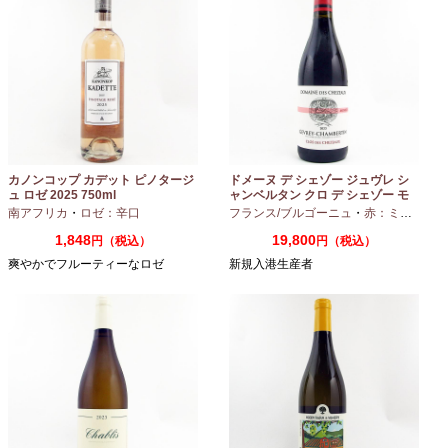
カノンコップ カデット ピノタージ
ドメーヌ デ シェゾー ジュヴレ シ
ュ ロゼ 2025 750ml
ャンベルタン クロ デ シェゾー モ
ノポール 2023 750ml
南アフリカ
・
ロゼ：辛口
フランス/ブルゴーニュ
・
赤：ミディアムボディ
1,848
19,800
円（税込）
円（税込）
爽やかでフルーティーなロゼ
新規入港生産者