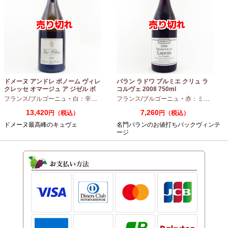
ドメーヌ アンドレ ボノーム ヴィレ
パラン ラドワ プルミエ クリュ ラ
クレッセ オマージュ ア ジゼル ボ
コルヴェ 2008 750ml
ノーム 2023 750ml
フランス/ブルゴーニュ
・
白：辛口
・
シャルドネ
フランス/ブルゴーニュ
・
赤：ミディアムボディ
13,420
7,260
円（税込）
円（税込）
ドメーヌ最高峰のキュヴェ
名門パランのお値打ちバックヴィンテ
ージ