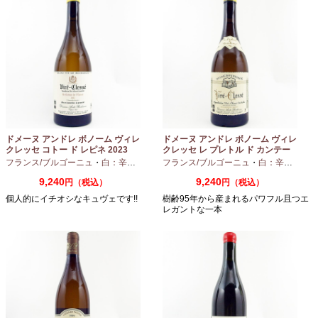
ドメーヌ アンドレ ボノーム ヴィレ
ドメーヌ アンドレ ボノーム ヴィレ
クレッセ コトー ド レピネ 2023
クレッセ レ プレトル ド カンテー
750ml
ヌ 2023 750ml
フランス/ブルゴーニュ
・
白：辛口
・
シャルドネ
フランス/ブルゴーニュ
・
白：辛口
・
シャ
9,240
9,240
円（税込）
円（税込）
個人的にイチオシなキュヴェです!!
樹齢95年から産まれるパワフル且つエ
レガントな一本