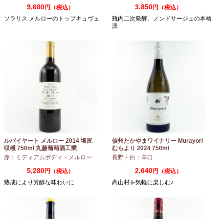
9,680
3,850
円（税込）
円（税込）
ソラリス メルローのトップキュヴェ
瓶内二次発酵、ノンドサージュの本格
派
ルバイヤート メルロー 2014 塩尻
信州たかやまワイナリー Murayori
収穫 750ml 丸藤葡萄酒工業
むらより 2024 750ml
赤：ミディアムボディ
・
メルロー
長野
・
白：辛口
5,280
2,640
円（税込）
円（税込）
熟成により芳醇な味わいに
高山村を気軽に楽しむ♪