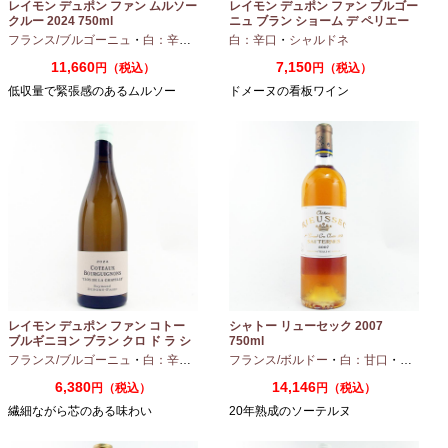
レイモン デュポン ファン ムルソー
レイモン デュポン ファン ブルゴー
クルー 2024 750ml
ニュ ブラン ショーム デ ペリエー
ル 2024 750ml
フランス/ブルゴーニュ
・
白：辛口
・
シャルドネ
白：辛口
・
シャルドネ
11,660
7,150
円（税込）
円（税込）
低収量で緊張感のあるムルソー
ドメーヌの看板ワイン
レイモン デュポン ファン コトー
シャトー リューセック 2007
ブルギニヨン ブラン クロ ド ラ シ
750ml
ャペル 2024 750ml
フランス/ブルゴーニュ
・
白：辛口
・
シャルドネ
フランス/ボルドー
・
白：甘口
・
セミヨン
6,380
14,146
円（税込）
円（税込）
繊細ながら芯のある味わい
20年熟成のソーテルヌ