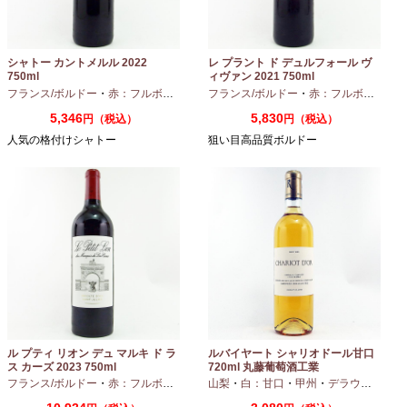
シャトー カントメルル 2022
レ プラント ド デュルフォール ヴ
750ml
ィヴァン 2021 750ml
フランス/ボルドー
・
赤：フルボディ
・
カベルネ
フランス/ボルドー
・
カベルネフラン
・
赤：フルボディ
・
プティヴェル
5,346
5,830
円（税込）
円（税込）
人気の格付けシャトー
狙い目高品質ボルドー
ル プティ リオン デュ マルキ ド ラ
ルバイヤート シャリオドール甘口
ス カーズ 2023 750ml
720ml 丸藤葡萄酒工業
フランス/ボルドー
・
赤：フルボディ
山梨
・
白：甘口
・
甲州
・
デラウエア