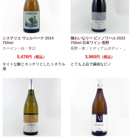
システリエ ヴェルベーナ 2024
楠わいなりー ピノノワール 2022
750ml
750ml 日本ワイン 長野
スペイン
・
白：辛口
長野
・
赤：ミディアムボディ
・
ピノノワ
5,478
3,960
円（税込）
円（税込）
タイトな酸とカッチリとしたミネラル
とても上品で繊細なピノ
感