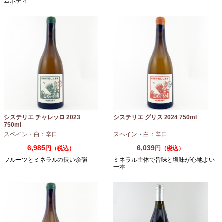
ムボディ
システリエ チャレッロ 2023
システリエ グリス 2024 750ml
750ml
スペイン
・
白：辛口
スペイン
・
白：辛口
6,985
6,039
円（税込）
円（税込）
フルーツとミネラルの長い余韻
ミネラル主体で旨味と塩味が心地よい
一本