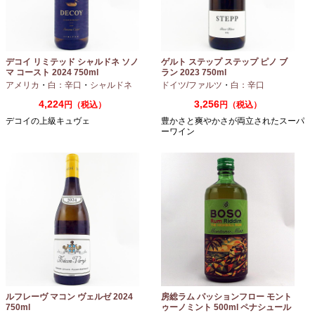
デコイ リミテッド シャルドネ ソノ
ゲルト ステップ ステップ ピノ ブ
マ コースト 2024 750ml
ラン 2023 750ml
アメリカ
・
白：辛口
・
シャルドネ
ドイツ/ファルツ
・
白：辛口
4,224
3,256
円（税込）
円（税込）
デコイの上級キュヴェ
豊かさと爽やかさが両立されたスーパ
ーワイン
ルフレーヴ マコン ヴェルゼ 2024
房総ラム パッションフロー モント
750ml
ゥーノミント 500ml ペナシュール