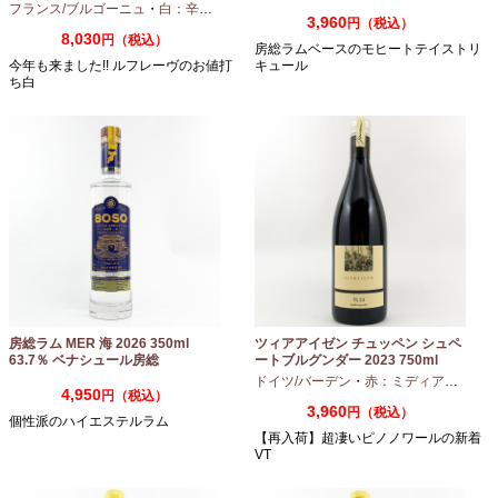
房総
フランス/ブルゴーニュ
・
白：辛口
・
シャルドネ
3,960
円（税込）
8,030
円（税込）
房総ラムベースのモヒートテイストリ
今年も来ました!! ルフレーヴのお値打
キュール
ち白
房総ラム MER 海 2026 350ml
ツィアアイゼン チュッペン シュペ
63.7％ ベナシュール房総
ートブルグンダー 2023 750ml
ドイツ/バーデン
・
赤：ミディアムボディ
4,950
円（税込）
3,960
円（税込）
個性派のハイエステルラム
【再入荷】超凄いピノノワールの新着
VT