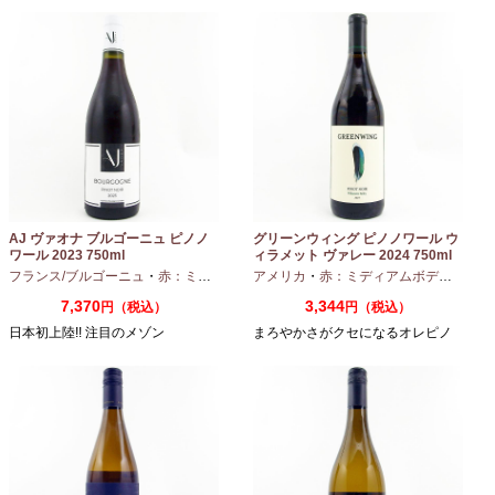
AJ ヴァオナ ブルゴーニュ ピノノ
グリーンウィング ピノノワール ウ
ワール 2023 750ml
ィラメット ヴァレー 2024 750ml
フランス/ブルゴーニュ
・
赤：ミディアムボディ
アメリカ
・
ピノノワール
・
赤：ミディアムボディ
・
ピノ
7,370
3,344
円（税込）
円（税込）
日本初上陸!! 注目のメゾン
まろやかさがクセになるオレピノ