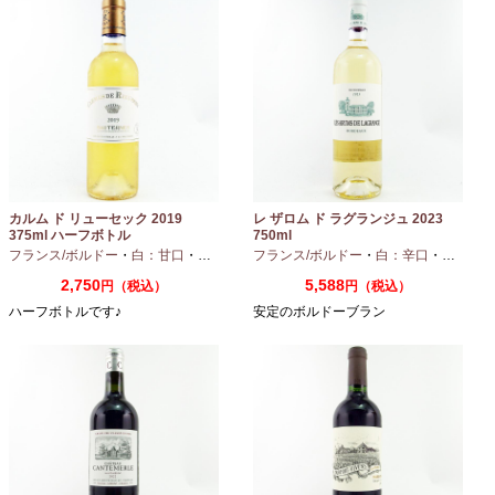
カルム ド リューセック 2019
レ ザロム ド ラグランジュ 2023
375ml ハーフボトル
750ml
フランス/ボルドー
・
白：甘口
・
セミヨン
・
フランス/ボルドー
ソーヴィニオンブラン
・
白：辛口
・
セミヨン
2,750
5,588
円（税込）
円（税込）
ハーフボトルです♪
安定のボルドーブラン