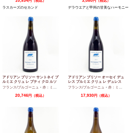
10,934
3,080
円（税込）
円（税込）
ラスカーズのセカンド
デラウエアと甲州の甘美なハーモニー
アドリアン ブリソー サントネイ プ
アドリアン ブリソー オーセイ デュ
ルミエ クリュ レ プティ クロ ルソ
レス プルミエ クリュ レ デュレス
ー 2024 750ml
2024 750ml
フランス/ブルゴーニュ
・
赤：ミディアムボディ
フランス/ブルゴーニュ
・
ピノノワール
・
赤：ミディアムボディ
20,746
17,930
円（税込）
円（税込）