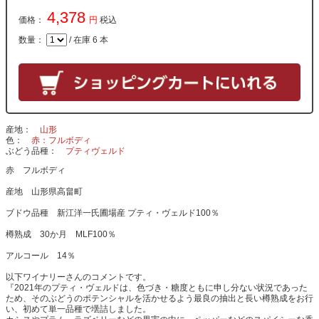
4,378
価格：
円
税込
数量：
/ 在庫 6 本
産地
山形
色
赤：フルボディ
ぶどう品種
プティヴェルド
赤 フルボディ
産地 山形県高畠町
ブドウ品種 新江洋一氏圃場産 プティ・ヴェルド100％
樽熟成 30か月 MLF100％
アルコール 14％
以下ワイナリーさんのコメントです。
『2021年のプティ・ヴェルドは、色づき・糖度ともに申し分ない状況であった
ため、そのぶどうのポテンシャルを活かせるよう最良の抽出と長い樽熟成をお行
い、初めて単一品種で壜詰しました。