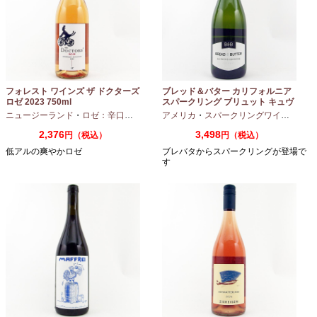
フォレスト ワインズ ザ ドクターズ
ブレッド＆バター カリフォルニア
ロゼ 2023 750ml
スパークリング ブリュット キュヴ
ェ NV 750ml
ニュージーランド
・
ロゼ：辛口
・
ピノノワール
アメリカ
・
スパークリングワイン
・
シャ
2,376
3,498
円（税込）
円（税込）
低アルの爽やかロゼ
ブレバタからスパークリングが登場で
す