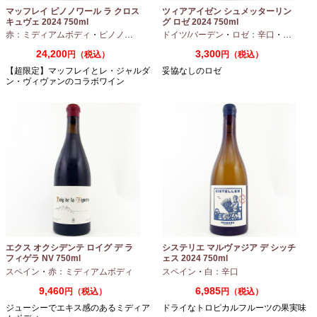
マッフレイ ピノノワール ラ クロス
ツィアアイゼン シュメッターリン
キュヴェ 2024 750ml
グ ロゼ 2024 750ml
赤：ミディアムボディ
・
ピノノワール
ドイツ/バーデン
・
ロゼ：辛口
・
ピノノワ
24,200
3,300
円（税込）
円（税込）
【超限定】マッフレイとレ・ジャルダ
妥協なしのロゼ
ン・ヴィヴァンのコラボワイン
エクス オクシデンテ ロイグ デ ラ
システリエ マルヴァジア デ シッチ
フィゲラ NV 750ml
ェス 2024 750ml
（2022/2023）
スペイン
・
赤：ミディアムボディ
スペイン
・
白：辛口
9,460
6,985
円（税込）
円（税込）
ジューシーでエキス感のあるミディア
ドライなトロピカルフルーツの果実味