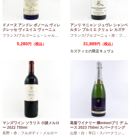
ドメーヌ アンドレ ボノーム ヴィレ
アンリ マニャン ジュヴレ シャンベ
クレッセ ヴィエイユ ヴィーニュ
ルタン プルミエ クリュ レ カズテ
2024 750ml
ィエ エルバージュ 24 モワ 2023
フランス/ブルゴーニュ
・
シャルドネ
フランス/ブルゴーニュ
・
赤：フルボディ
750ml
5,280
31,889
円（税込）
円（税込）
カズティエの限定キュヴェ
マンズワイン ソラリス 小諸メルロ
高畠ワイナリー 穣minoriプリ デ ム
ー 2022 750ml
ース 2023 750ml スパークリング
ワイン
長野
・
赤：フルボディ
・
メルロー
山形
・
白：辛口
・
スパークリングワイン