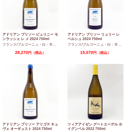
アドリアン ブリソー ピュリニー モ
アドリアン ブリソー リュリー レ
ンラッシェ レ メ 2024 750ml
ペルシュ 2024 750ml
フランス/ブルゴーニュ
・
白：辛口
・
シャルドネ
フランス/ブルゴーニュ
・
白：辛口
・
シャ
28,270
15,070
円（税込）
円（税込）
アドリアン ブリソー アリゴテ キュ
ツィアアイゼン グートエーデル ホ
ヴェ オーギュスト 2024 750ml
イグンベル 2022 750ml