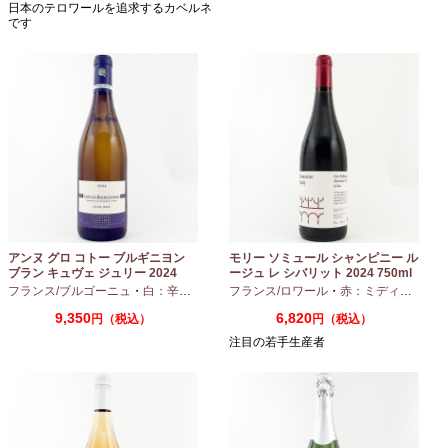
日本のテロワールを追求するカベルネ
です
アンヌ グロ コトー ブルギニヨン
モリー ソミュール シャンピニー ル
ブラン キュヴェ ジュリー 2024
ージュ レ シバリット 2024 750ml
フランス/ブルゴーニュ
・
白：辛口
・
シャルドネ
フランス/ロワール
・
赤：ミディアムボディ
9,350
6,820
円（税込）
円（税込）
注目の若手生産者