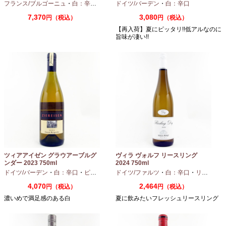
フランス/ブルゴーニュ
・
白：辛口
・
アリゴテ
ドイツ/バーデン
・
白：辛口
7,370
3,080
円（税込）
円（税込）
【再入荷】夏にピッタリ!!低アルなのに
旨味が凄い!!
ツィアアイゼン グラウアーブルグ
ヴィラ ヴォルフ リースリング
ンダー 2023 750ml
2024 750ml
ドイツ/バーデン
・
白：辛口
・
ピノグリ
ドイツ/ファルツ
・
白：辛口
・
リースリング
4,070
2,464
円（税込）
円（税込）
濃いめで満足感のある白
夏に飲みたいフレッシュリースリング