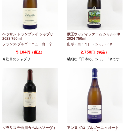
ベッサン トランブレイ シャブリ
蔵王ウッディファーム シャルドネ
2023 750ml
2024 750ml
フランス/ブルゴーニュ
・
白：辛口
・
シャルドネ
山形
・
白：辛口
・
シャルドネ
5,104
2,750
円（税込）
円（税込）
今注目のシャブリ
繊細な「日本の」シャルドネです
ソラリス 千曲川カベルネソーヴィ
アンヌ グロ ブルゴーニュ オート