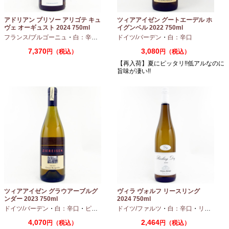
アドリアン ブリソー アリゴテ キュ
ツィアアイゼン グートエーデル ホ
ヴェ オーギュスト 2024 750ml
イグンベル 2022 750ml
フランス/ブルゴーニュ
・
白：辛口
・
アリゴテ
ドイツ/バーデン
・
白：辛口
7,370
3,080
円（税込）
円（税込）
【再入荷】夏にピッタリ!!低アルなのに
旨味が凄い!!
ツィアアイゼン グラウアーブルグ
ヴィラ ヴォルフ リースリング
ンダー 2023 750ml
2024 750ml
ドイツ/バーデン
・
白：辛口
・
ピノグリ
ドイツ/ファルツ
・
白：辛口
・
リースリング
4,070
2,464
円（税込）
円（税込）