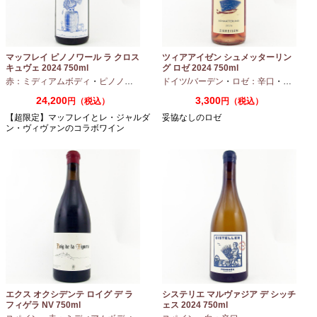
マッフレイ ピノノワール ラ クロス
ツィアアイゼン シュメッターリン
キュヴェ 2024 750ml
グ ロゼ 2024 750ml
赤：ミディアムボディ
・
ピノノワール
ドイツ/バーデン
・
ロゼ：辛口
・
ピノノワ
24,200
3,300
円（税込）
円（税込）
【超限定】マッフレイとレ・ジャルダ
妥協なしのロゼ
ン・ヴィヴァンのコラボワイン
エクス オクシデンテ ロイグ デ ラ
システリエ マルヴァジア デ シッチ
フィゲラ NV 750ml
ェス 2024 750ml
（2022/2023）