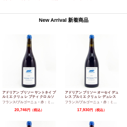
New Arrival 新着商品
アドリアン ブリソー サントネイ プ
アドリアン ブリソー オーセイ デュ
ルミエ クリュ レ プティ クロ ルソ
レス プルミエ クリュ レ デュレス
ー 2024 750ml
2024 750ml
フランス/ブルゴーニュ
・
赤：ミディアムボディ
フランス/ブルゴーニュ
・
ピノノワール
・
赤：ミディアムボディ
20,746
17,930
円（税込）
円（税込）