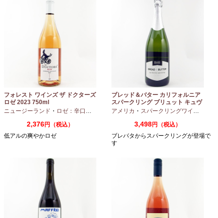
フォレスト ワインズ ザ ドクターズ
ブレッド＆バター カリフォルニア
ロゼ 2023 750ml
スパークリング ブリュット キュヴ
ェ NV 750ml
ニュージーランド
・
ロゼ：辛口
・
ピノノワール
アメリカ
・
スパークリングワイン
・
シャ
2,376
3,498
円（税込）
円（税込）
低アルの爽やかロゼ
ブレバタからスパークリングが登場で
す