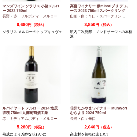
マンズワイン ソラリス 小諸メルロ
高畠ワイナリー 穣minoriプリ デ ム
ー 2022 750ml
ース 2023 750ml スパークリング
ワイン
長野
・
赤：フルボディ
・
メルロー
山形
・
白：辛口
・
スパークリングワイン
9,680
3,850
円（税込）
円（税込）
ソラリス メルローのトップキュヴェ
瓶内二次発酵、ノンドサージュの本格
派
ルバイヤート メルロー 2014 塩尻
信州たかやまワイナリー Murayori
収穫 750ml 丸藤葡萄酒工業
むらより 2024 750ml
赤：ミディアムボディ
・
メルロー
長野
・
白：辛口
5,280
2,640
円（税込）
円（税込）
熟成により芳醇な味わいに
高山村を気軽に楽しむ♪