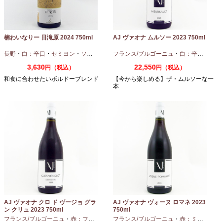
楠わいなりー 日滝原 2024 750ml
AJ ヴァオナ ムルソー 2023 750ml
長野
・
白：辛口
・
セミヨン
・
ソーヴィニオンブラン
フランス/ブルゴーニュ
・
白：辛口
・
シャ
3,630
22,550
円（税込）
円（税込）
和食に合わせたいボルドーブレンド
【今から楽しめる】ザ・ムルソーな一
本
AJ ヴァオナ クロ ド ヴージョ グラ
AJ ヴァオナ ヴォーヌ ロマネ 2023
ン クリュ 2023 750ml
750ml
フランス/ブルゴーニュ
・
赤：フルボディ
・
フランス/ブルゴーニュ
ピノノワール
・
赤：ミディアムボディ