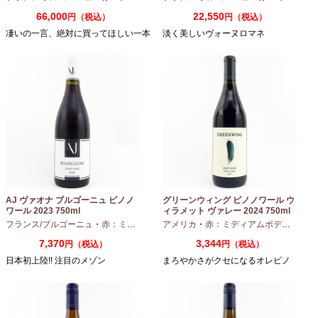
66,000
22,550
円（税込）
円（税込）
凄いの一言、絶対に買ってほしい一本
淡く美しいヴォーヌロマネ
AJ ヴァオナ ブルゴーニュ ピノノ
グリーンウィング ピノノワール ウ
ワール 2023 750ml
ィラメット ヴァレー 2024 750ml
フランス/ブルゴーニュ
・
赤：ミディアムボディ
アメリカ
・
ピノノワール
・
赤：ミディアムボディ
・
ピノ
7,370
3,344
円（税込）
円（税込）
日本初上陸!! 注目のメゾン
まろやかさがクセになるオレピノ