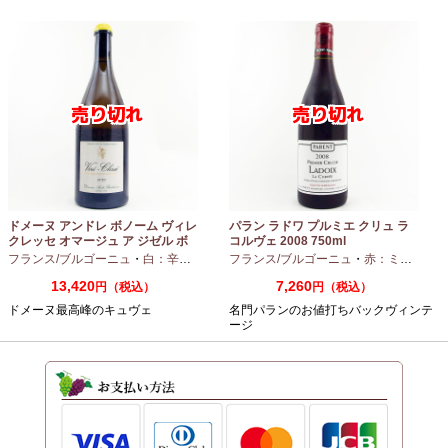
ドメーヌ アンドレ ボノーム ヴィレ
パラン ラドワ プルミエ クリュ ラ
クレッセ オマージュ ア ジゼル ボ
コルヴェ 2008 750ml
ノーム 2023 750ml
フランス/ブルゴーニュ
・
白：辛口
・
シャルドネ
フランス/ブルゴーニュ
・
赤：ミディアムボディ
13,420
7,260
円（税込）
円（税込）
ドメーヌ最高峰のキュヴェ
名門パランのお値打ちバックヴィンテ
ージ