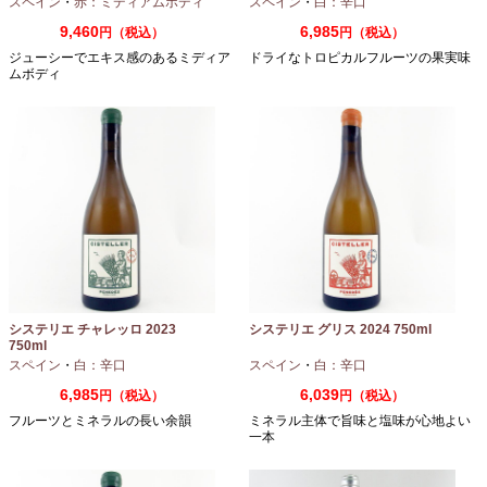
スペイン
・
赤：ミディアムボディ
スペイン
・
白：辛口
9,460
6,985
円（税込）
円（税込）
ジューシーでエキス感のあるミディア
ドライなトロピカルフルーツの果実味
ムボディ
システリエ チャレッロ 2023
システリエ グリス 2024 750ml
750ml
スペイン
・
白：辛口
スペイン
・
白：辛口
6,985
6,039
円（税込）
円（税込）
フルーツとミネラルの長い余韻
ミネラル主体で旨味と塩味が心地よい
一本