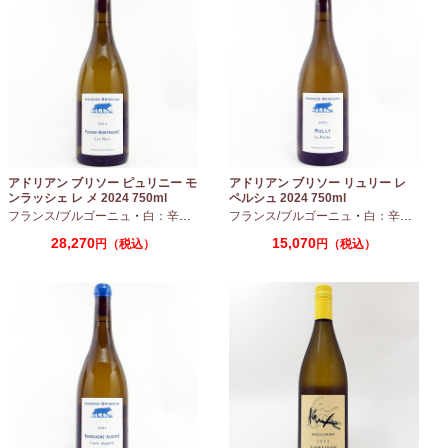
アドリアン ブリソー ピュリニー モ
アドリアン ブリソー リュリー レ
ンラッシェ レ メ 2024 750ml
ペルシュ 2024 750ml
フランス/ブルゴーニュ
・
白：辛口
・
シャルドネ
フランス/ブルゴーニュ
・
白：辛口
・
シャ
28,270
15,070
円（税込）
円（税込）