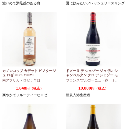
濃いめで満足感のある白
夏に飲みたいフレッシュリースリング
カノンコップ カデット ピノタージ
ドメーヌ デ シェゾー ジュヴレ シ
ュ ロゼ 2025 750ml
ャンベルタン クロ デ シェゾー モ
ノポール 2023 750ml
南アフリカ
・
ロゼ：辛口
フランス/ブルゴーニュ
・
赤：ミディアムボディ
1,848
19,800
円（税込）
円（税込）
爽やかでフルーティーなロゼ
新規入港生産者