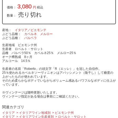
3,080
価格：
円
税込
売り切れ
数量：
産地
イタリア／ピエモンテ
ぶどう品種
カベルネ
メルロー
ぶどう品種
バルベラ
生産地域 ピエモンテ州
生産者 ロベルト・サロット
品種 バルベラ50％ カベルネ25％ メルロー25％
オーク樽熟成 8ヶ月
アルコール 14.5％
生産者の名前「Roberto」の頭文字「R（エッレ）」を冠した自信作。
25％使われるカベルネソーヴィニオンはアパッシメント（陰干し）して糖度の
上がったものが使われています。
そのため柔らかなボディでいながらボリューム感あるパワフルなボディに仕上が
っています。
※ヴィンテージは随時更新いたします。
ヴィンテージ指定がある場合は事前にご確認ください。
関連カテゴリ
イタリア
イタリアワイン地域別
ピエモンテ州
イタリア
イタリアワイン生産者別
ロベルト・サロット