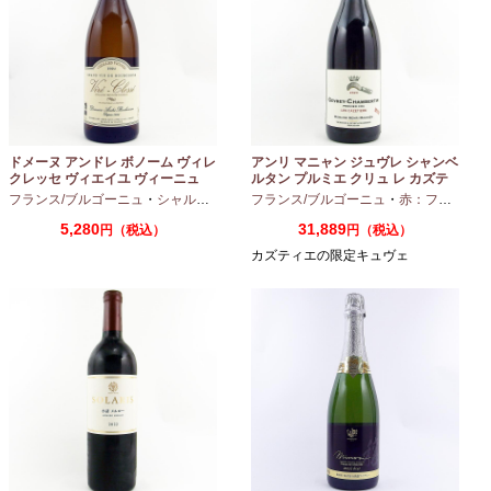
ドメーヌ アンドレ ボノーム ヴィレ
アンリ マニャン ジュヴレ シャンベ
クレッセ ヴィエイユ ヴィーニュ
ルタン プルミエ クリュ レ カズテ
2024 750ml
ィエ エルバージュ 24 モワ 2023
フランス/ブルゴーニュ
・
シャルドネ
フランス/ブルゴーニュ
・
赤：フルボディ
750ml
5,280
31,889
円（税込）
円（税込）
カズティエの限定キュヴェ