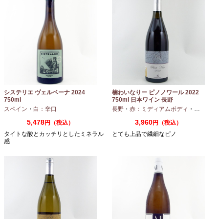
システリエ ヴェルベーナ 2024
楠わいなりー ピノノワール 2022
750ml
750ml 日本ワイン 長野
スペイン
・
白：辛口
長野
・
赤：ミディアムボディ
・
ピノノワ
5,478
3,960
円（税込）
円（税込）
タイトな酸とカッチリとしたミネラル
とても上品で繊細なピノ
感