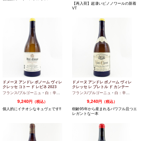
【再入荷】超凄いピノノワールの新着
VT
ドメーヌ アンドレ ボノーム ヴィレ
ドメーヌ アンドレ ボノーム ヴィレ
クレッセ コトー ド レピネ 2023
クレッセ レ プレトル ド カンテー
750ml
ヌ 2023 750ml
フランス/ブルゴーニュ
・
白：辛口
・
シャルドネ
フランス/ブルゴーニュ
・
白：辛口
・
シャ
9,240
9,240
円（税込）
円（税込）
個人的にイチオシなキュヴェです!!
樹齢95年から産まれるパワフル且つエ
レガントな一本