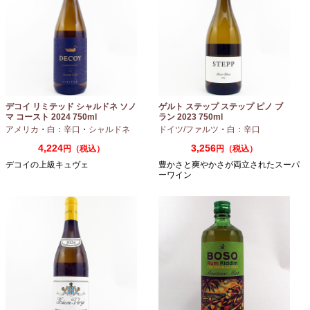
デコイ リミテッド シャルドネ ソノ
ゲルト ステップ ステップ ピノ ブ
マ コースト 2024 750ml
ラン 2023 750ml
アメリカ
・
白：辛口
・
シャルドネ
ドイツ/ファルツ
・
白：辛口
4,224
3,256
円（税込）
円（税込）
デコイの上級キュヴェ
豊かさと爽やかさが両立されたスーパ
ーワイン