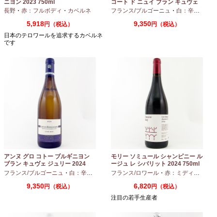
ニヨン 2023 750ml
コート ド ニュイ ブラン キュヴェ
マリーヌ 2024 750ml
長野
・
赤：フルボディ
・
カベルネ
フランス/ブルゴーニュ
・
白：辛口
・
シャ
5,918
9,350
円（税込）
円（税込）
日本のテロワールを追求するカベルネ
です
アンヌ グロ コトー ブルギニヨン
モリー ソミュール シャンピニー ル
ブラン キュヴェ ジュリー 2024
ージュ レ シバリット 2024 750ml
フランス/ブルゴーニュ
・
白：辛口
・
シャルドネ
フランス/ロワール
・
赤：ミディアムボディ
9,350
6,820
円（税込）
円（税込）
注目の若手生産者