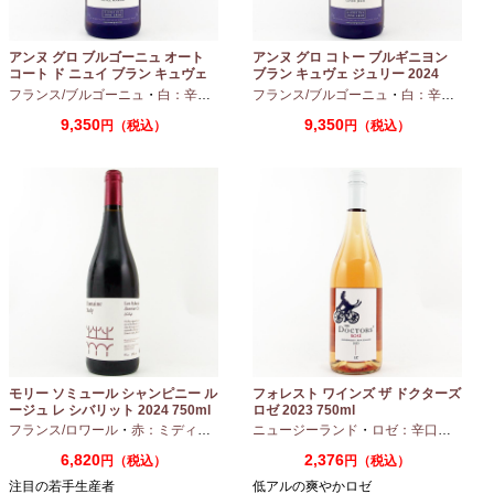
アンヌ グロ ブルゴーニュ オート
アンヌ グロ コトー ブルギニヨン
コート ド ニュイ ブラン キュヴェ
ブラン キュヴェ ジュリー 2024
マリーヌ 2024 750ml
フランス/ブルゴーニュ
・
白：辛口
・
シャルドネ
フランス/ブルゴーニュ
・
白：辛口
・
シャ
9,350
9,350
円（税込）
円（税込）
モリー ソミュール シャンピニー ル
フォレスト ワインズ ザ ドクターズ
ージュ レ シバリット 2024 750ml
ロゼ 2023 750ml
フランス/ロワール
・
赤：ミディアムボディ
ニュージーランド
・
カベルネフラン
・
ロゼ：辛口
・
ピノノ
6,820
2,376
円（税込）
円（税込）
注目の若手生産者
低アルの爽やかロゼ