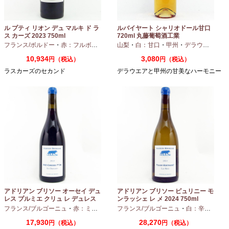
ル プティ リオン デュ マルキ ド ラ
ルバイヤート シャリオドール甘口
ス カーズ 2023 750ml
720ml 丸藤葡萄酒工業
フランス/ボルドー
・
赤：フルボディ
山梨
・
白：甘口
・
甲州
・
デラウエア
10,934
3,080
円（税込）
円（税込）
ラスカーズのセカンド
デラウエアと甲州の甘美なハーモニー
アドリアン ブリソー オーセイ デュ
アドリアン ブリソー ピュリニー モ
レス プルミエ クリュ レ デュレス
ンラッシェ レ メ 2024 750ml
2024 750ml
フランス/ブルゴーニュ
・
赤：ミディアムボディ
フランス/ブルゴーニュ
・
ピノノワール
・
白：辛口
・
シャ
17,930
28,270
円（税込）
円（税込）