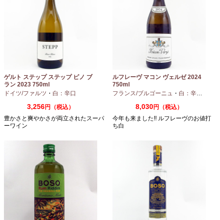
ゲルト ステップ ステップ ピノ ブ
ルフレーヴ マコン ヴェルゼ 2024
ラン 2023 750ml
750ml
ドイツ/ファルツ
・
白：辛口
フランス/ブルゴーニュ
・
白：辛口
・
シャ
3,256
8,030
円（税込）
円（税込）
豊かさと爽やかさが両立されたスーパ
今年も来ました!! ルフレーヴのお値打
ーワイン
ち白