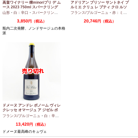
高畠ワイナリー 穣minoriプリ デ ム
アドリアン ブリソー サントネイ プ
ース 2023 750ml スパークリング
ルミエ クリュ レ プティ クロ ルソ
ワイン
ー 2024 750ml
山形
・
白：辛口
・
スパークリングワイン
・
フランス/ブルゴーニュ
シャルドネ
・
赤：ミディアムボディ
3,850
20,746
円（税込）
円（税込）
瓶内二次発酵、ノンドサージュの本格
派
ドメーヌ アンドレ ボノーム ヴィレ
クレッセ オマージュ ア ジゼル ボ
ノーム 2023 750ml
フランス/ブルゴーニュ
・
白：辛口
・
シャルドネ
13,420
円（税込）
ドメーヌ最高峰のキュヴェ