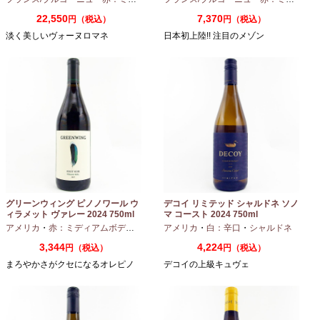
22,550
7,370
円（税込）
円（税込）
淡く美しいヴォーヌロマネ
日本初上陸!! 注目のメゾン
グリーンウィング ピノノワール ウ
デコイ リミテッド シャルドネ ソノ
ィラメット ヴァレー 2024 750ml
マ コースト 2024 750ml
アメリカ
・
赤：ミディアムボディ
・
ピノノワール
アメリカ
・
白：辛口
・
シャルドネ
3,344
4,224
円（税込）
円（税込）
まろやかさがクセになるオレピノ
デコイの上級キュヴェ