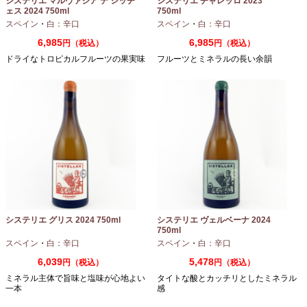
システリエ マルヴァジア デ シッチ
システリエ チャレッロ 2023
ェス 2024 750ml
750ml
スペイン
・
白：辛口
スペイン
・
白：辛口
6,985
6,985
円（税込）
円（税込）
ドライなトロピカルフルーツの果実味
フルーツとミネラルの長い余韻
システリエ グリス 2024 750ml
システリエ ヴェルベーナ 2024
750ml
スペイン
・
白：辛口
スペイン
・
白：辛口
6,039
5,478
円（税込）
円（税込）
ミネラル主体で旨味と塩味が心地よい
タイトな酸とカッチリとしたミネラル
一本
感