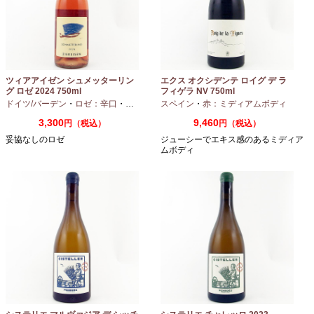
ツィアアイゼン シュメッターリン
エクス オクシデンテ ロイグ デ ラ
グ ロゼ 2024 750ml
フィゲラ NV 750ml
（2022/2023）
ドイツ/バーデン
・
ロゼ：辛口
・
ピノノワール
スペイン
・
赤：ミディアムボディ
3,300
9,460
円（税込）
円（税込）
妥協なしのロゼ
ジューシーでエキス感のあるミディア
ムボディ