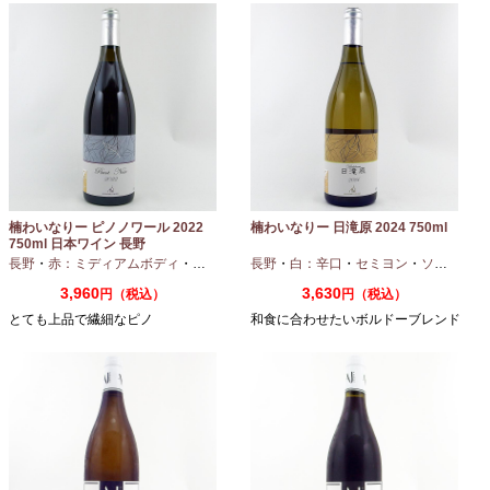
楠わいなりー ピノノワール 2022
楠わいなりー 日滝原 2024 750ml
750ml 日本ワイン 長野
長野
・
赤：ミディアムボディ
・
ピノノワール
長野
・
白：辛口
・
セミヨン
・
ソーヴィニオンブラン
3,960
3,630
円（税込）
円（税込）
とても上品で繊細なピノ
和食に合わせたいボルドーブレンド