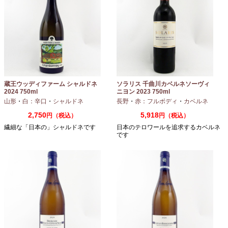
蔵王ウッディファーム シャルドネ
ソラリス 千曲川カベルネソーヴィ
2024 750ml
ニヨン 2023 750ml
山形
・
白：辛口
・
シャルドネ
長野
・
赤：フルボディ
・
カベルネ
2,750
5,918
円（税込）
円（税込）
繊細な「日本の」シャルドネです
日本のテロワールを追求するカベルネ
です