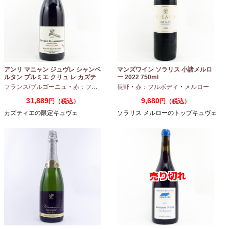
アンリ マニャン ジュヴレ シャンベ
マンズワイン ソラリス 小諸メルロ
ルタン プルミエ クリュ レ カズテ
ー 2022 750ml
ィエ エルバージュ 24 モワ 2023
フランス/ブルゴーニュ
・
赤：フルボディ
・
長野
ピノノワール
・
赤：フルボディ
・
メルロー
750ml
31,889
9,680
円（税込）
円（税込）
カズティエの限定キュヴェ
ソラリス メルローのトップキュヴェ