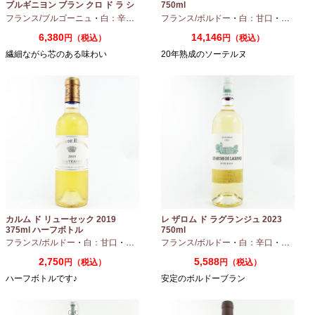
ブルギニヨン ブラン クロ ド ラ シ
750ml
ャペル 2024 750ml
フランス/ブルゴーニュ
・
白：辛口
・
シャルドネ
フランス/ボルドー
・
白：甘口
・
セミヨン
6,380
14,146
円（税込）
円（税込）
繊細ながら芯のある味わい
20年熟成のソーテルヌ
カルム ド リューセック 2019
レ ザロム ド ラグランジュ 2023
375ml ハーフボトル
750ml
フランス/ボルドー
・
白：甘口
・
セミヨン
・
フランス/ボルドー
ソーヴィニオンブラン
・
白：辛口
・
セミヨン
2,750
5,588
円（税込）
円（税込）
ハーフボトルです♪
安定のボルドーブラン