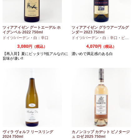
ツィアアイゼン グートエーデル ホ
ツィアアイゼン グラウアーブルグ
イグンベル 2022 750ml
ンダー 2023 750ml
ドイツ/バーデン
・
白：辛口
ドイツ/バーデン
・
白：辛口
・
ピノグリ
3,080
4,070
円（税込）
円（税込）
【再入荷】夏にピッタリ!!低アルなのに
濃いめで満足感のある白
旨味が凄い!!
ヴィラ ヴォルフ リースリング
カノンコップ カデット ピノタージ
2024 750ml
ュ ロゼ 2025 750ml