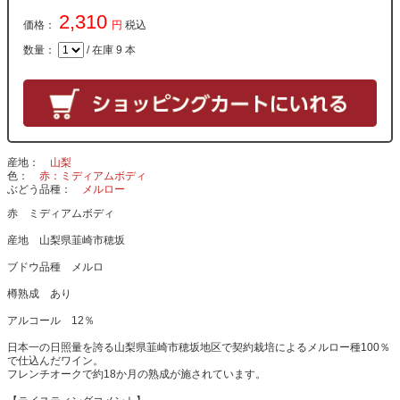
2,310
価格：
円
税込
数量：
/ 在庫 9 本
産地
山梨
色
赤：ミディアムボディ
ぶどう品種
メルロー
赤 ミディアムボディ
産地 山梨県韮崎市穂坂
ブドウ品種 メルロ
樽熟成 あり
アルコール 12％
日本一の日照量を誇る山梨県韮崎市穂坂地区で契約栽培によるメルロー種100％
で仕込んだワイン。
フレンチオークで約18か月の熟成が施されています。