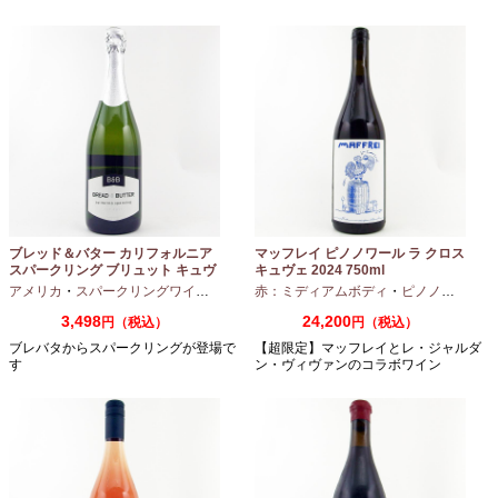
ブレッド＆バター カリフォルニア
マッフレイ ピノノワール ラ クロス
スパークリング ブリュット キュヴ
キュヴェ 2024 750ml
ェ NV 750ml
アメリカ
・
スパークリングワイン
・
シャルドネ
赤：ミディアムボディ
・
ピノノワール
3,498
24,200
円（税込）
円（税込）
ブレバタからスパークリングが登場で
【超限定】マッフレイとレ・ジャルダ
す
ン・ヴィヴァンのコラボワイン