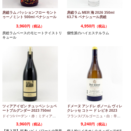
房総ラム パッションフロー モント
房総ラム MER 海 2026 350ml
ゥーノミント 500ml ペナシュール
63.7％ ベナシュール房総
房総
3,960
4,950
円（税込）
円（税込）
房総ラムベースのモヒートテイストリ
個性派のハイエステルラム
キュール
ツィアアイゼン チュッペン シュペ
ドメーヌ アンドレ ボノーム ヴィレ
ートブルグンダー 2023 750ml
クレッセ コトー ド レピネ 2023
750ml
ドイツ/バーデン
・
赤：ミディアムボディ
・
フランス/ブルゴーニュ
ピノノワール
・
白：辛口
・
シャ
3,960
9,240
円（税込）
円（税込）
【再入荷】超凄いピノノワールの新着
個人的にイチオシなキュヴェです!!