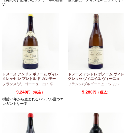
VT
ドメーヌ アンドレ ボノーム ヴィレ
ドメーヌ アンドレ ボノーム ヴィレ
クレッセ レ プレトル ド カンテー
クレッセ ヴィエイユ ヴィーニュ
ヌ 2023 750ml
2024 750ml
フランス/ブルゴーニュ
・
白：辛口
・
シャルドネ
フランス/ブルゴーニュ
・
シャルドネ
9,240
5,280
円（税込）
円（税込）
樹齢95年から産まれるパワフル且つエ
レガントな一本