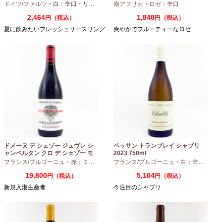
ドイツ/ファルツ
・
白：辛口
・
リースリング
南アフリカ
・
ロゼ：辛口
2,464
1,848
円（税込）
円（税込）
夏に飲みたいフレッシュリースリング
爽やかでフルーティーなロゼ
ドメーヌ デ シェゾー ジュヴレ シ
ベッサン トランブレイ シャブリ
ャンベルタン クロ デ シェゾー モ
2023 750ml
ノポール 2023 750ml
フランス/ブルゴーニュ
・
赤：ミディアムボディ
フランス/ブルゴーニュ
・
ピノノワール
・
白：辛口
・
シャ
19,800
5,104
円（税込）
円（税込）
新規入港生産者
今注目のシャブリ