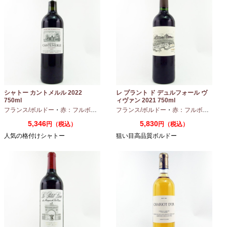
シャトー カントメルル 2022
レ プラント ド デュルフォール ヴ
750ml
ィヴァン 2021 750ml
フランス/ボルドー
・
赤：フルボディ
・
カベルネ
フランス/ボルドー
・
カベルネフラン
・
赤：フルボディ
・
プティヴェル
5,346
5,830
円（税込）
円（税込）
人気の格付けシャトー
狙い目高品質ボルドー