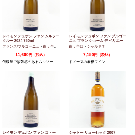
レイモン デュポン ファン ムルソー
レイモン デュポン ファン ブルゴー
クルー 2024 750ml
ニュ ブラン ショーム デ ペリエー
ル 2024 750ml
フランス/ブルゴーニュ
・
白：辛口
・
シャルドネ
白：辛口
・
シャルドネ
11,660
7,150
円（税込）
円（税込）
低収量で緊張感のあるムルソー
ドメーヌの看板ワイン
レイモン デュポン ファン コトー
シャトー リューセック 2007