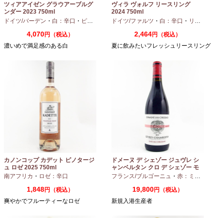
ツィアアイゼン グラウアーブルグ
ヴィラ ヴォルフ リースリング
ンダー 2023 750ml
2024 750ml
ドイツ/バーデン
・
白：辛口
・
ピノグリ
ドイツ/ファルツ
・
白：辛口
・
リースリング
4,070
2,464
円（税込）
円（税込）
濃いめで満足感のある白
夏に飲みたいフレッシュリースリング
カノンコップ カデット ピノタージ
ドメーヌ デ シェゾー ジュヴレ シ
ュ ロゼ 2025 750ml
ャンベルタン クロ デ シェゾー モ
ノポール 2023 750ml
南アフリカ
・
ロゼ：辛口
フランス/ブルゴーニュ
・
赤：ミディアムボディ
1,848
19,800
円（税込）
円（税込）
爽やかでフルーティーなロゼ
新規入港生産者