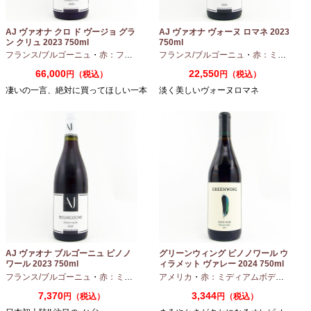
AJ ヴァオナ クロ ド ヴージョ グラ
AJ ヴァオナ ヴォーヌ ロマネ 2023
ン クリュ 2023 750ml
750ml
フランス/ブルゴーニュ
・
赤：フルボディ
・
フランス/ブルゴーニュ
ピノノワール
・
赤：ミディアムボディ
66,000
22,550
円（税込）
円（税込）
凄いの一言、絶対に買ってほしい一本
淡く美しいヴォーヌロマネ
AJ ヴァオナ ブルゴーニュ ピノノ
グリーンウィング ピノノワール ウ
ワール 2023 750ml
ィラメット ヴァレー 2024 750ml
フランス/ブルゴーニュ
・
赤：ミディアムボディ
アメリカ
・
ピノノワール
・
赤：ミディアムボディ
・
ピノ
7,370
3,344
円（税込）
円（税込）