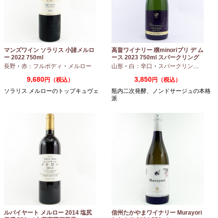
マンズワイン ソラリス 小諸メルロ
高畠ワイナリー 穣minoriプリ デ ム
ー 2022 750ml
ース 2023 750ml スパークリング
ワイン
長野
・
赤：フルボディ
・
メルロー
山形
・
白：辛口
・
スパークリングワイン
9,680
3,850
円（税込）
円（税込）
ソラリス メルローのトップキュヴェ
瓶内二次発酵、ノンドサージュの本格
派
ルバイヤート メルロー 2014 塩尻
信州たかやまワイナリー Murayori