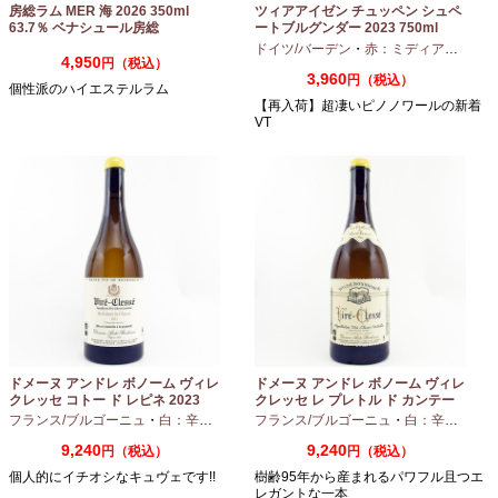
房総ラム MER 海 2026 350ml
ツィアアイゼン チュッペン シュペ
63.7％ ベナシュール房総
ートブルグンダー 2023 750ml
ドイツ/バーデン
・
赤：ミディアムボディ
4,950
円（税込）
3,960
円（税込）
個性派のハイエステルラム
【再入荷】超凄いピノノワールの新着
VT
ドメーヌ アンドレ ボノーム ヴィレ
ドメーヌ アンドレ ボノーム ヴィレ
クレッセ コトー ド レピネ 2023
クレッセ レ プレトル ド カンテー
750ml
ヌ 2023 750ml
フランス/ブルゴーニュ
・
白：辛口
・
シャルドネ
フランス/ブルゴーニュ
・
白：辛口
・
シャ
9,240
9,240
円（税込）
円（税込）
個人的にイチオシなキュヴェです!!
樹齢95年から産まれるパワフル且つエ
レガントな一本