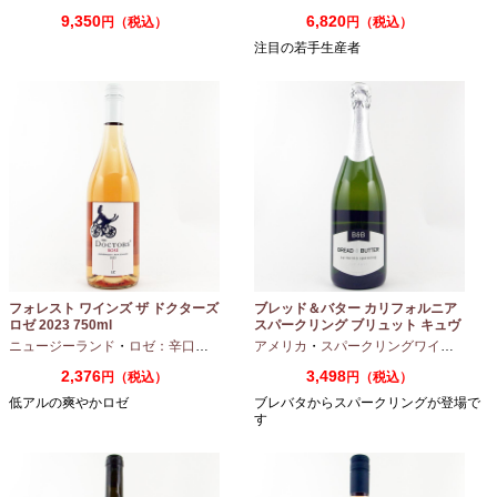
9,350
6,820
円（税込）
円（税込）
注目の若手生産者
フォレスト ワインズ ザ ドクターズ
ブレッド＆バター カリフォルニア
ロゼ 2023 750ml
スパークリング ブリュット キュヴ
ェ NV 750ml
ニュージーランド
・
ロゼ：辛口
・
ピノノワール
アメリカ
・
スパークリングワイン
・
シャ
2,376
3,498
円（税込）
円（税込）
低アルの爽やかロゼ
ブレバタからスパークリングが登場で
す