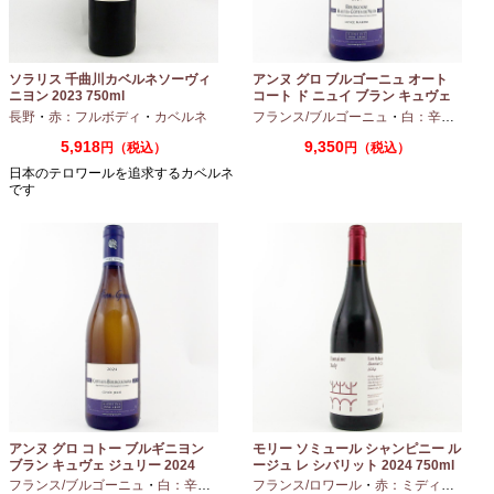
ソラリス 千曲川カベルネソーヴィ
アンヌ グロ ブルゴーニュ オート
ニヨン 2023 750ml
コート ド ニュイ ブラン キュヴェ
マリーヌ 2024 750ml
長野
・
赤：フルボディ
・
カベルネ
フランス/ブルゴーニュ
・
白：辛口
・
シャ
5,918
9,350
円（税込）
円（税込）
日本のテロワールを追求するカベルネ
です
アンヌ グロ コトー ブルギニヨン
モリー ソミュール シャンピニー ル
ブラン キュヴェ ジュリー 2024
ージュ レ シバリット 2024 750ml
フランス/ブルゴーニュ
・
白：辛口
・
シャルドネ
フランス/ロワール
・
赤：ミディアムボディ