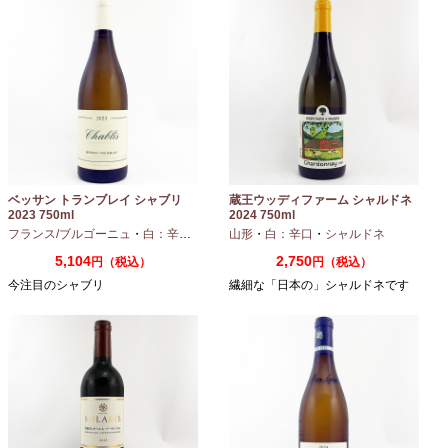
ベッサン トランブレイ シャブリ
蔵王ウッディファーム シャルドネ
2023 750ml
2024 750ml
フランス/ブルゴーニュ
・
白：辛口
・
シャルドネ
山形
・
白：辛口
・
シャルドネ
5,104
2,750
円（税込）
円（税込）
今注目のシャブリ
繊細な「日本の」シャルドネです