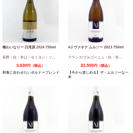
楠わいなりー 日滝原 2024 750ml
AJ ヴァオナ ムルソー 2023 750ml
長野
・
白：辛口
・
セミヨン
・
ソーヴィニオンブラン
フランス/ブルゴーニュ
・
白：辛口
・
シャ
3,630
22,550
円（税込）
円（税込）
和食に合わせたいボルドーブレンド
【今から楽しめる】ザ・ムルソーな一
本