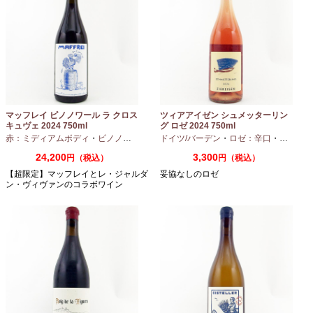
マッフレイ ピノノワール ラ クロス
ツィアアイゼン シュメッターリン
キュヴェ 2024 750ml
グ ロゼ 2024 750ml
赤：ミディアムボディ
・
ピノノワール
ドイツ/バーデン
・
ロゼ：辛口
・
ピノノワ
24,200
3,300
円（税込）
円（税込）
【超限定】マッフレイとレ・ジャルダ
妥協なしのロゼ
ン・ヴィヴァンのコラボワイン