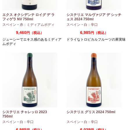
エクス オクシデンテ ロイグ デ ラ
システリエ マルヴァジア デ シッチ
フィゲラ NV 750ml
ェス 2024 750ml
（2022/2023）
スペイン
・
赤：ミディアムボディ
スペイン
・
白：辛口
9,460
6,985
円（税込）
円（税込）
ジューシーでエキス感のあるミディア
ドライなトロピカルフルーツの果実味
ムボディ
システリエ チャレッロ 2023
システリエ グリス 2024 750ml
750ml
スペイン
・
白：辛口
スペイン
・
白：辛口
6,985
6,039
円（税込）
円（税込）