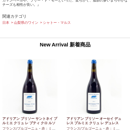
カマンベールや、ブリー・ド・モーといった、柔らかく、脂肪の多いまろやかな
チーズも相性が良い。』
関連カテゴリ
日本
山梨県のワイン
シャトー・マルス
New Arrival 新着商品
アドリアン ブリソー サントネイ プ
アドリアン ブリソー オーセイ デュ
ルミエ クリュ レ プティ クロ ルソ
レス プルミエ クリュ レ デュレス
ー 2024 750ml
2024 750ml
フランス/ブルゴーニュ
・
赤：ミディアムボディ
フランス/ブルゴーニュ
・
ピノノワール
・
赤：ミディアムボディ