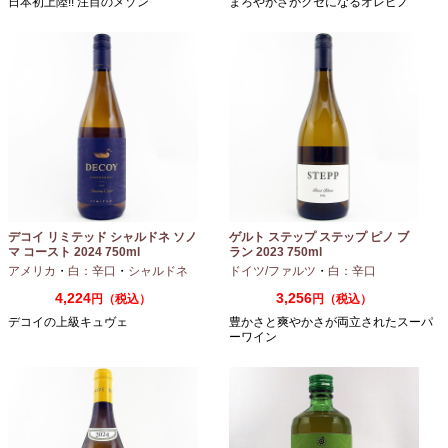
日本初上陸!! 注目のメゾン
まろやかさがクセになるオレピノ
デコイ リミテッド シャルドネ ソノ
ゲルト ステップ ステップ ピノ ブ
マ コースト 2024 750ml
ラン 2023 750ml
アメリカ
・
白：辛口
・
シャルドネ
ドイツ/ファルツ
・
白：辛口
4,224
3,256
円（税込）
円（税込）
デコイの上級キュヴェ
豊かさと爽やかさが両立されたスーパ
ーワイン