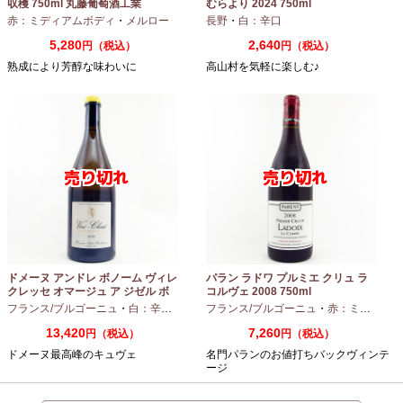
収穫 750ml 丸藤葡萄酒工業
むらより 2024 750ml
赤：ミディアムボディ
・
メルロー
長野
・
白：辛口
5,280
2,640
円（税込）
円（税込）
熟成により芳醇な味わいに
高山村を気軽に楽しむ♪
ドメーヌ アンドレ ボノーム ヴィレ
パラン ラドワ プルミエ クリュ ラ
クレッセ オマージュ ア ジゼル ボ
コルヴェ 2008 750ml
ノーム 2023 750ml
フランス/ブルゴーニュ
・
白：辛口
・
シャルドネ
フランス/ブルゴーニュ
・
赤：ミディアムボディ
13,420
7,260
円（税込）
円（税込）
ドメーヌ最高峰のキュヴェ
名門パランのお値打ちバックヴィンテ
ージ