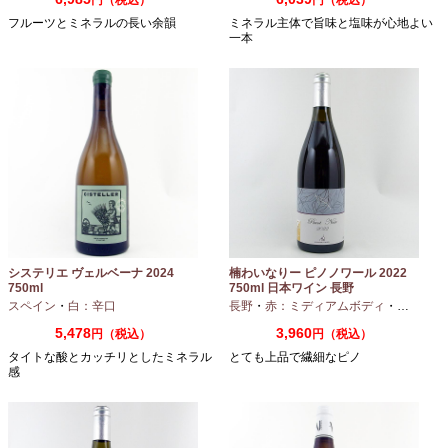
フルーツとミネラルの長い余韻
ミネラル主体で旨味と塩味が心地よい
一本
システリエ ヴェルベーナ 2024
楠わいなりー ピノノワール 2022
750ml
750ml 日本ワイン 長野
スペイン
・
白：辛口
長野
・
赤：ミディアムボディ
・
ピノノワ
5,478
3,960
円（税込）
円（税込）
タイトな酸とカッチリとしたミネラル
とても上品で繊細なピノ
感