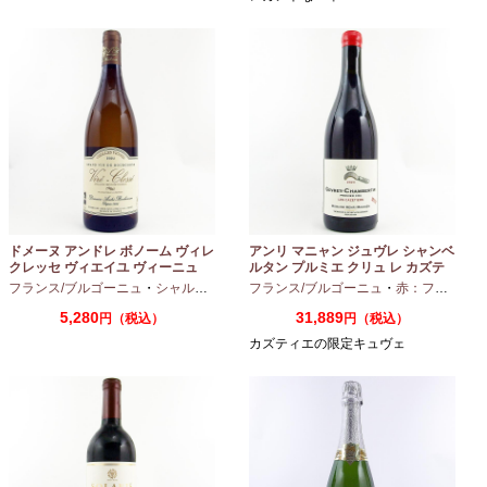
ドメーヌ アンドレ ボノーム ヴィレ
アンリ マニャン ジュヴレ シャンベ
クレッセ ヴィエイユ ヴィーニュ
ルタン プルミエ クリュ レ カズテ
2024 750ml
ィエ エルバージュ 24 モワ 2023
フランス/ブルゴーニュ
・
シャルドネ
フランス/ブルゴーニュ
・
赤：フルボディ
750ml
5,280
31,889
円（税込）
円（税込）
カズティエの限定キュヴェ