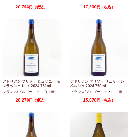
20,746
17,930
円（税込）
円（税込）
アドリアン ブリソー ピュリニー モ
アドリアン ブリソー リュリー レ
ンラッシェ レ メ 2024 750ml
ペルシュ 2024 750ml
フランス/ブルゴーニュ
・
白：辛口
・
シャルドネ
フランス/ブルゴーニュ
・
白：辛口
・
シャ
28,270
15,070
円（税込）
円（税込）