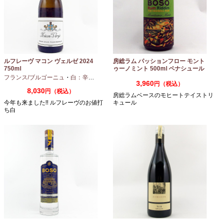
ルフレーヴ マコン ヴェルゼ 2024
房総ラム パッションフロー モント
750ml
ゥーノミント 500ml ペナシュール
房総
フランス/ブルゴーニュ
・
白：辛口
・
シャルドネ
3,960
円（税込）
8,030
円（税込）
房総ラムベースのモヒートテイストリ
今年も来ました!! ルフレーヴのお値打
キュール
ち白