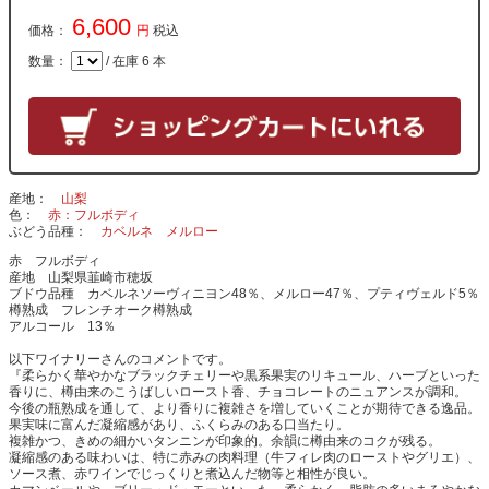
6,600
価格：
円
税込
数量：
/ 在庫 6 本
産地
山梨
色
赤：フルボディ
ぶどう品種
カベルネ
メルロー
赤 フルボディ
産地 山梨県韮崎市穂坂
ブドウ品種 カベルネソーヴィニヨン48％、メルロー47％、プティヴェルド5％
樽熟成 フレンチオーク樽熟成
アルコール 13％
以下ワイナリーさんのコメントです。
『柔らかく華やかなブラックチェリーや黒系果実のリキュール、ハーブといった
香りに、樽由来のこうばしいロースト香、チョコレートのニュアンスが調和。
今後の瓶熟成を通して、より香りに複雑さを増していくことが期待できる逸品。
果実味に富んだ凝縮感があり、ふくらみのある口当たり。
複雑かつ、きめの細かいタンニンが印象的。余韻に樽由来のコクが残る。
凝縮感のある味わいは、特に赤みの肉料理（牛フィレ肉のローストやグリエ）、
ソース煮、赤ワインでじっくりと煮込んだ物等と相性が良い。