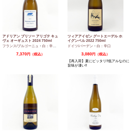
アドリアン ブリソー アリゴテ キュ
ツィアアイゼン グートエーデル ホ
ヴェ オーギュスト 2024 750ml
イグンベル 2022 750ml
フランス/ブルゴーニュ
・
白：辛口
・
アリゴテ
ドイツ/バーデン
・
白：辛口
7,370
3,080
円（税込）
円（税込）
【再入荷】夏にピッタリ!!低アルなのに
旨味が凄い!!