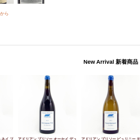
から
New Arrival 新着商品
トネイ プ
アドリアン ブリソー オーセイ デュ
アドリアン ブリソー ピュリニー 