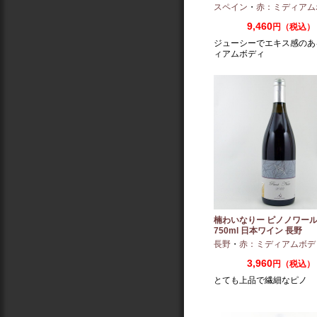
（2022/2023）
スペイン
・
赤：ミディアム
9,460
円（税込）
ジューシーでエキス感のあ
ィアムボディ
楠わいなりー ピノノワール 
750ml 日本ワイン 長野
長野
・
赤：ミディアムボデ
3,960
円（税込）
とても上品で繊細なピノ