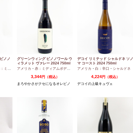
 ピノノ
グリーンウィング ピノノワール ウ
デコイ リミテッド シャルドネ ソ
ィラメット ヴァレー 2024 750ml
マ コースト 2024 750ml
ディアムボディ
アメリカ
・
・
赤：ミディアムボディ
ピノノワール
・
ピノノワール
アメリカ
・
白：辛口
・
シャルドネ
3,344
4,224
円（税込）
円（税込）
まろやかさがクセになるオレピノ
デコイの上級キュヴェ