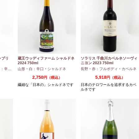
ャブリ
蔵王ウッディファーム シャルドネ
ソラリス 千曲川カベルネソーヴィ
2024 750ml
ニヨン 2023 750ml
：辛口
・
シャルドネ
山形
・
白：辛口
・
シャルドネ
長野
・
赤：フルボディ
・
カベルネ
2,750
5,918
円（税込）
円（税込）
繊細な「日本の」シャルドネです
日本のテロワールを追求するカベ
ルネです