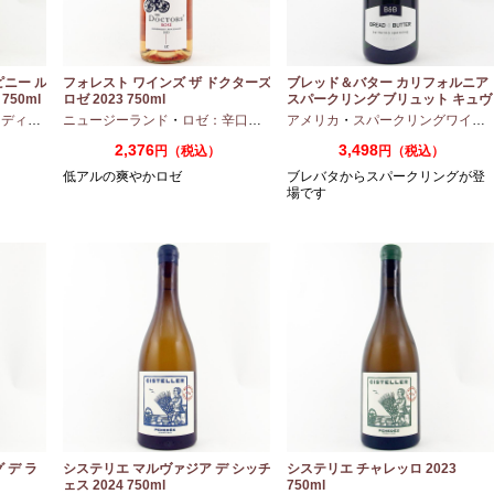
ピニー ル
フォレスト ワインズ ザ ドクターズ
ブレッド＆バター カリフォルニア
750ml
ロゼ 2023 750ml
スパークリング ブリュット キュヴ
ェ NV 750ml
アムボディ
ニュージーランド
・
カベルネフラン
・
ロゼ：辛口
・
ピノノワール
アメリカ
・
スパークリングワイン
2,376
3,498
円（税込）
円（税込）
低アルの爽やかロゼ
ブレバタからスパークリングが登
場です
 デ ラ
システリエ マルヴァジア デ シッチ
システリエ チャレッロ 2023
ェス 2024 750ml
750ml