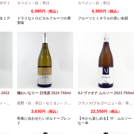
ボディ
スペイン
・
白：辛口
スペイン
・
白：辛口
6,985
6,985
円（税込）
円（税込）
るミデ
ドライなトロピカルフルーツの果
フルーツとミネラルの長い余韻
実味
2022
楠わいなりー 日滝原 2024 750ml
AJ ヴァオナ ムルソー 2023 750ml
ィ
・
ピノノワール
長野
・
白：辛口
・
セミヨン
・
ソーヴィニオンブラン
フランス/ブルゴーニュ
・
白：辛口
3,630
22,550
円（税込）
円（税込）
和食に合わせたいボルドーブレン
【今から楽しめる】ザ・ムルソー
ド
な一本