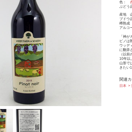
色
ぶどう
産地 
ブドウ
樽熟成
アルコー
「神が
ピノは
ウッデ
に翻弄
（以前
10年
山形で
きたい
関連カ
日本