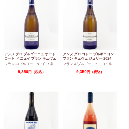
アンヌ グロ ブルゴーニュ オート
アンヌ グロ コトー ブルギニヨン
コート ド ニュイ ブラン キュヴェ
ブラン キュヴェ ジュリー 2024
マリーヌ 2024 750ml
フランス/ブルゴーニュ
・
白：辛口
・
シャルドネ
フランス/ブルゴーニュ
・
白：辛口
・
シャ
9,350
9,350
円（税込）
円（税込）