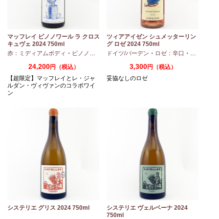
マッフレイ ピノノワール ラ クロス
ツィアアイゼン シュメッターリン
キュヴェ 2024 750ml
グ ロゼ 2024 750ml
・
シャルドネ
赤：ミディアムボディ
・
ピノノワール
ドイツ/バーデン
・
ロゼ：辛口
・
ピノノワ
24,200
3,300
円（税込）
円（税込）
【超限定】マッフレイとレ・ジャ
妥協なしのロゼ
ルダン・ヴィヴァンのコラボワイ
ン
システリエ グリス 2024 750ml
システリエ ヴェルベーナ 2024
750ml