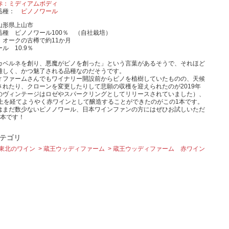
赤：ミディアムボディ
品種
ピノノワール
山形県上山市
品種 ピノノワール100％ （自社栽培）
 オークの古樽で約11か月
ル 10.9％
カベルネを創り、悪魔がピノを創った」という言葉があるそうで、それほど
難しく、かつ魅了される品種なのだそうです。
ィファームさんでもワイナリー開設前からピノを植樹していたものの、天候
されたり、クローンを変更したりして悲願の収穫を迎えられたのが2019年
のヴィンテージはロゼやスパークリングとしてリリースされていました）、
以上を経てようやく赤ワインとして醸造することができたのがこの1本です。
はまだ数少ないピノノワール、日本ワインファンの方にはぜひお試しいただ
1本です！
テゴリ
東北のワイン
蔵王ウッディファーム
蔵王ウッディファーム 赤ワイン