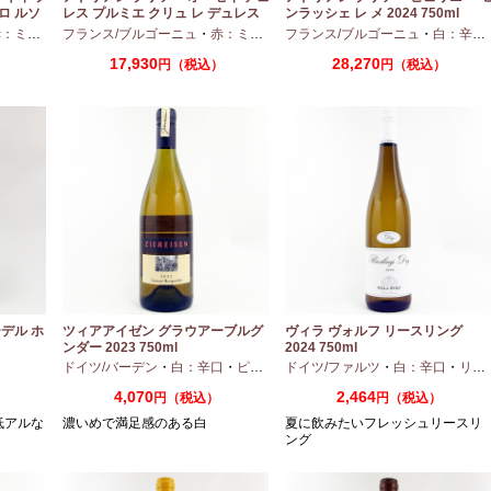
ロ ルソ
レス プルミエ クリュ レ デュレス
ンラッシェ レ メ 2024 750ml
2024 750ml
ディアムボディ
フランス/ブルゴーニュ
・
ピノノワール
・
赤：ミディアムボディ
フランス/ブルゴーニュ
・
ピノノワール
・
白：辛口
17,930
28,270
）
円（税込）
円（税込）
デル ホ
ツィアアイゼン グラウアーブルグ
ヴィラ ヴォルフ リースリング
ンダー 2023 750ml
2024 750ml
口
ドイツ/バーデン
・
白：辛口
・
ピノグリ
ドイツ/ファルツ
・
白：辛口
・
リースリング
4,070
2,464
円（税込）
円（税込）
低アルな
濃いめで満足感のある白
夏に飲みたいフレッシュリースリ
ング