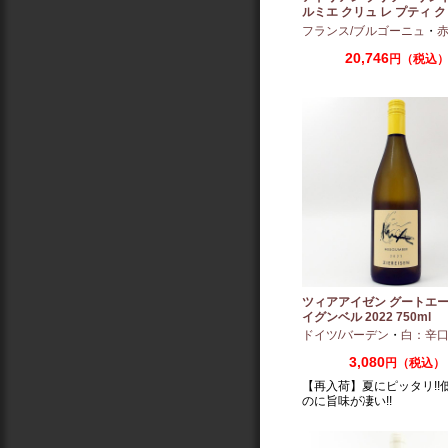
ルミエ クリュ レ プティ ク
ー 2024 750ml
フランス/ブルゴーニュ
・
赤：ミ
20,746
円（税込
ツィアアイゼン グートエー
イグンベル 2022 750ml
ドイツ/バーデン
・
白：辛
3,080
円（税込）
【再入荷】夏にピッタリ!!
のに旨味が凄い!!