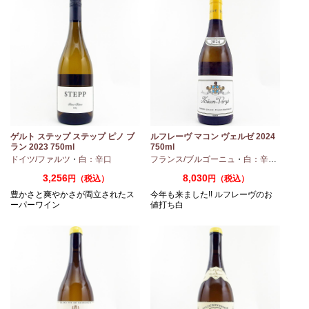
ノ
ゲルト ステップ ステップ ピノ ブ
ルフレーヴ マコン ヴェルゼ 2024
ラン 2023 750ml
750ml
ドイツ/ファルツ
・
白：辛口
フランス/ブルゴーニュ
・
白：辛口
・
シャ
3,256
8,030
円（税込）
円（税込）
豊かさと爽やかさが両立されたス
今年も来ました!! ルフレーヴのお
ーパーワイン
値打ち白