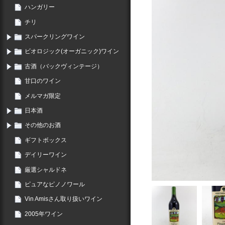
ハンガリー
チリ
スパークリングワイン
ビオロジック(オーガニック)ワイン
古酒（バックヴィンテージ）
甘口のワイン
メルマガ限定
日本酒
その他のお酒
ギフトボックス
デイリーワイン
厳選シャルドネ
ピュアなピノノワール
Vin Amisさん取り扱いワイン
2005年ワイン