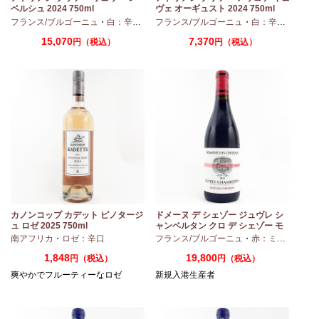
ペルシュ 2024 750ml
ヴェ オーギュスト 2024 750ml
・
シャルドネ
フランス/ブルゴーニュ
・
白：辛口
・
シャルドネ
フランス/ブルゴーニュ
・
白：辛口
・
アリ
15,070
7,370
円（税込）
円（税込）
カノンコップ カデット ピノタージ
ドメーヌ デ シェゾー ジュヴレ シ
ュ ロゼ 2025 750ml
ャンベルタン クロ デ シェゾー モ
ノポール 2023 750ml
南アフリカ
・
ロゼ：辛口
フランス/ブルゴーニュ
・
赤：ミディアムボディ
1,848
19,800
円（税込）
円（税込）
爽やかでフルーティーなロゼ
新規入港生産者