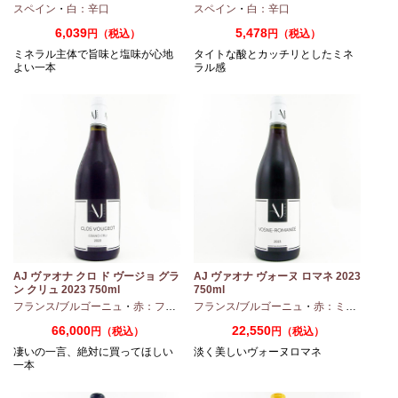
スペイン
・
白：辛口
スペイン
・
白：辛口
6,039
5,478
円（税込）
円（税込）
ミネラル主体で旨味と塩味が心地
タイトな酸とカッチリとしたミネ
よい一本
ラル感
AJ ヴァオナ クロ ド ヴージョ グラ
AJ ヴァオナ ヴォーヌ ロマネ 2023
ン クリュ 2023 750ml
750ml
・
シャルドネ
フランス/ブルゴーニュ
・
赤：フルボディ
フランス/ブルゴーニュ
・
ピノノワール
・
赤：ミディアムボディ
66,000
22,550
円（税込）
円（税込）
凄いの一言、絶対に買ってほしい
淡く美しいヴォーヌロマネ
一本