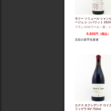
モリー ソミュール シャン
ージュ レ シバリット 2024 
フランス/ロワール
・
赤：ミディ
6,820
円（税込）
注目の若手生産者
エクス オクシデンテ ロイグ
フィゲラ NV 750ml