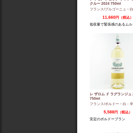
クルー 2024 750ml
フランス/ブルゴーニュ
・
白
11,660
円（税込
低収量で緊張感のあるムル
レ ザロム ド ラグランジュ 2
750ml
フランス/ボルドー
・
白：
5,588
円（税込）
安定のボルドーブラン