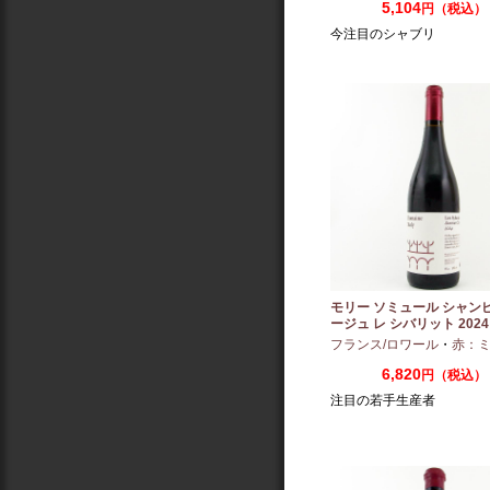
5,104
円（税込）
今注目のシャブリ
モリー ソミュール シャン
ージュ レ シバリット 2024 
フランス/ロワール
・
赤：ミディ
6,820
円（税込）
注目の若手生産者