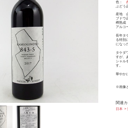
色
ぶどう
産地 
ブドウ
樽熟成
アルコー
長年タ
る特別
になっ
タケダ
すが、
シャル
す。
華やか
※画像
関連カ
日本