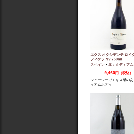
エクス オクシデンテ ロイグ
フィゲラ NV 750ml
（2022/2023）
スペイン
・
赤：ミディアム
9,460
円（税込）
ジューシーでエキス感のあ
ィアムボディ