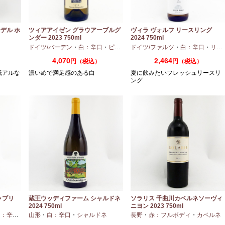
デル ホ
ツィアアイゼン グラウアーブルグ
ヴィラ ヴォルフ リースリング
ンダー 2023 750ml
2024 750ml
口
ドイツ/バーデン
・
白：辛口
・
ピノグリ
ドイツ/ファルツ
・
白：辛口
・
リースリング
4,070
2,464
円（税込）
円（税込）
低アルな
濃いめで満足感のある白
夏に飲みたいフレッシュリースリ
ング
ャブリ
蔵王ウッディファーム シャルドネ
ソラリス 千曲川カベルネソーヴィ
2024 750ml
ニヨン 2023 750ml
：辛口
・
シャルドネ
山形
・
白：辛口
・
シャルドネ
長野
・
赤：フルボディ
・
カベルネ