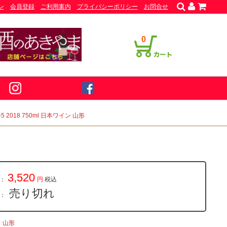
ン
会員登録
ご利用案内
プライバシーポリシー
お問合せ
0
5 2018 750ml 日本ワイン 山形
形
3,520
：
円
税込
売り切れ
量：
山形