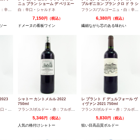
ニュ ブラン ショーム デ ペリエー
ブルギニヨン ブラン クロ ド ラ シ
ル 2024 750ml
ャペル 2024 750ml
：辛口
・
シャルドネ
白：辛口
・
シャルドネ
フランス/ブルゴーニュ
・
白：辛口
7,150
6,380
）
円（税込）
円（税込）
ソー
ドメーヌの看板ワイン
繊細ながら芯のある味わい
023
シャトー カントメルル 2022
レ プラント ド デュルフォール ヴ
750ml
ィヴァン 2021 750ml
辛口
・
セミヨン
フランス/ボルドー
・
ソーヴィニオンブラン
・
赤：フルボディ
・
フランス/ボルドー
カベルネ
・
カベルネフラン
・
赤：フルボディ
・
プテ
5,346
5,830
円（税込）
円（税込）
人気の格付けシャトー
狙い目高品質ボルドー