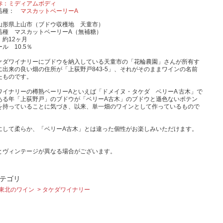
赤：ミディアムボディ
品種
マスカットベーリーA
山形県上山市（ブドウ収穫地 天童市）
品種 マスカットベーリーA（無補糖）
 約12ヶ月
ル 10.5％
ケダワイナリーにブドウを納入している天童市の「花輪農園」さんが所有す
に出来の良い畑の住所が「上荻野戸843-5」、それがそのままワインの名前
たものです。
ワイナリーの樽熟ベーリーAといえば「ドメイヌ・タケダ ベリーA 古木」で
ある年「上荻野戸」のブドウが「ベリーA古木」のブドウと遜色ないポテン
を持っていることに気づき、以来、単一畑のワインとして作っているもので
にして柔らか、「ベリーA古木」とは違った個性がお楽しみいただけます。
とヴィンテージが異なる場合がございます。
テゴリ
東北のワイン
タケダワイナリー