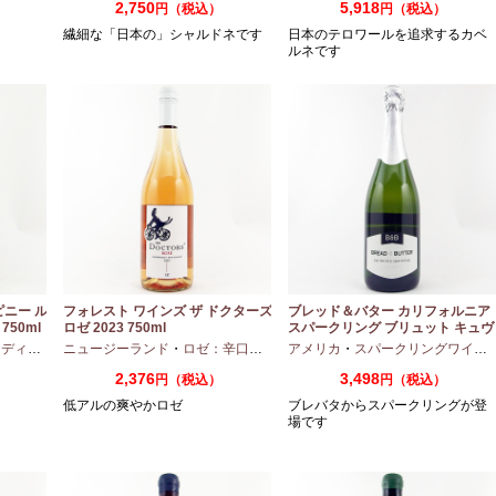
2,750
5,918
円（税込）
円（税込）
繊細な「日本の」シャルドネです
日本のテロワールを追求するカベ
ルネです
ピニー ル
フォレスト ワインズ ザ ドクターズ
ブレッド＆バター カリフォルニア
750ml
ロゼ 2023 750ml
スパークリング ブリュット キュヴ
ェ NV 750ml
アムボディ
ニュージーランド
・
カベルネフラン
・
ロゼ：辛口
・
ピノノワール
アメリカ
・
スパークリングワイン
2,376
3,498
円（税込）
円（税込）
低アルの爽やかロゼ
ブレバタからスパークリングが登
場です