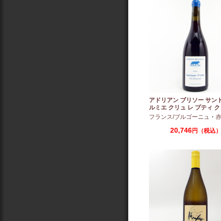
アドリアン ブリソー サン
ルミエ クリュ レ プティ ク
ー 2024 750ml
フランス/ブルゴーニュ
・
赤：ミ
20,746
円（税込