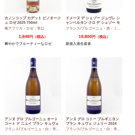
カノンコップ カデット ピノタージ
ドメーヌ デ シェゾー ジュヴレ シ
ュ ロゼ 2025 750ml
ャンベルタン クロ デ シェゾー モ
ノポール 2023 750ml
南アフリカ
・
ロゼ：辛口
フランス/ブルゴーニュ
・
赤：ミディアムボディ
1,848
19,800
円（税込）
円（税込）
爽やかでフルーティーなロゼ
新規入港生産者
アンヌ グロ ブルゴーニュ オート
アンヌ グロ コトー ブルギニヨン
コート ド ニュイ ブラン キュヴェ
ブラン キュヴェ ジュリー 2024
マリーヌ 2024 750ml
フランス/ブルゴーニュ
・
白：辛口
・
シャルドネ
フランス/ブルゴーニュ
・
白：辛口
・
シャ