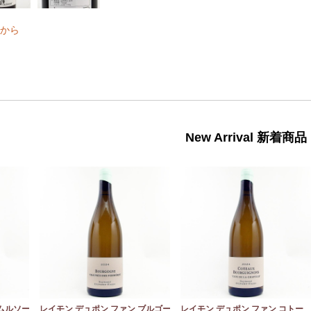
から
New Arrival 新着商品
 ムルソー
レイモン デュポン ファン ブルゴー
レイモン デュポン ファン コトー