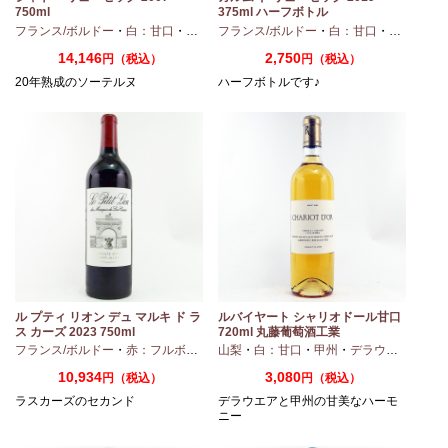
750ml
375ml ハーフボトル
・
シャルドネ
フランス/ボルドー
・
白：甘口
・
セミヨン
フランス/ボルドー
・
ソーヴィニオンブラン
・
白：甘口
・
セミヨン
14,146
2,750
円（税込）
円（税込）
20年熟成のソーテルヌ
ハーフボトルです♪
ル プティ リオン デュ マルキ ド ラ
ルバイヤート シャリオドール甘口
ス カーズ 2023 750ml
720ml 丸藤葡萄酒工業
ィヴェルド
フランス/ボルドー
・
メルロー
・
赤：フルボディ
山梨
・
白：甘口
・
甲州
・
デラウエア
10,934
3,080
円（税込）
円（税込）
ラスカーズのセカンド
デラウエアと甲州の甘美なハーモ
ニー