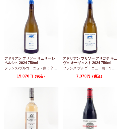
モ
アドリアン ブリソー リュリー レ
アドリアン ブリソー アリゴテ キュ
ペルシュ 2024 750ml
ヴェ オーギュスト 2024 750ml
・
シャルドネ
フランス/ブルゴーニュ
・
白：辛口
・
シャルドネ
フランス/ブルゴーニュ
・
白：辛口
・
アリ
15,070
7,370
円（税込）
円（税込）