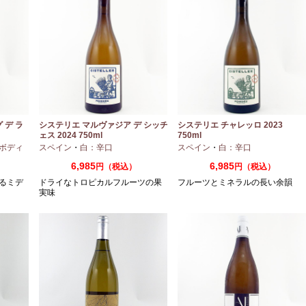
 デ ラ
システリエ マルヴァジア デ シッチ
システリエ チャレッロ 2023
ェス 2024 750ml
750ml
ボディ
スペイン
・
白：辛口
スペイン
・
白：辛口
6,985
6,985
円（税込）
円（税込）
るミデ
ドライなトロピカルフルーツの果
フルーツとミネラルの長い余韻
実味