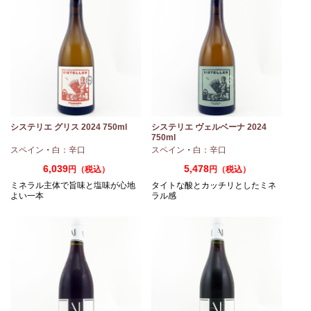
システリエ グリス 2024 750ml
システリエ ヴェルベーナ 2024
750ml
スペイン
・
白：辛口
スペイン
・
白：辛口
6,039
5,478
円（税込）
円（税込）
ミネラル主体で旨味と塩味が心地
タイトな酸とカッチリとしたミネ
よい一本
ラル感