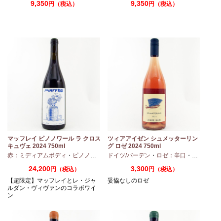
9,350
9,350
円（税込）
円（税込）
マッフレイ ピノノワール ラ クロス
ツィアアイゼン シュメッターリン
キュヴェ 2024 750ml
グ ロゼ 2024 750ml
・
シャルドネ
赤：ミディアムボディ
・
ピノノワール
ドイツ/バーデン
・
ロゼ：辛口
・
ピノノワ
24,200
3,300
円（税込）
円（税込）
【超限定】マッフレイとレ・ジャ
妥協なしのロゼ
ルダン・ヴィヴァンのコラボワイ
ン