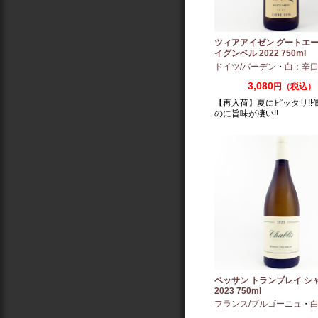
ツィアアイゼン グートエー
イグンベル 2022 750ml
ドイツ/バーデン
・
白：辛
3,080
円（税込）
【再入荷】夏にピッタリ!!
のに旨味が凄い!!
ベッサン トランブレイ シ
2023 750ml
フランス/ブルゴーニュ
・
白