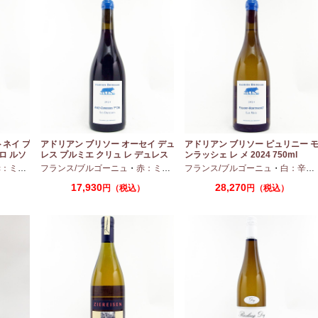
トネイ プ
アドリアン ブリソー オーセイ デュ
アドリアン ブリソー ピュリニー 
ロ ルソ
レス プルミエ クリュ レ デュレス
ンラッシェ レ メ 2024 750ml
2024 750ml
ディアムボディ
フランス/ブルゴーニュ
・
ピノノワール
・
赤：ミディアムボディ
フランス/ブルゴーニュ
・
ピノノワール
・
白：辛口
17,930
28,270
）
円（税込）
円（税込）